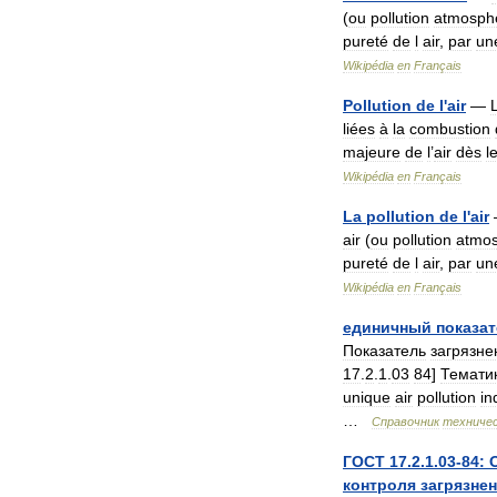
(
ou
pollution
atmosph
pureté
de
l
air
,
par
un
Wikipédia
en
Français
Pollution
de
l
'
air
—
liées
à
la
combustion
majeure
de
l
’
air
dès
l
Wikipédia
en
Français
La
pollution
de
l
'
air
air
(
ou
pollution
atmos
pureté
de
l
air
,
par
un
Wikipédia
en
Français
единичный
показа
Показатель
загрязне
17
.
2
.
1
.
03
84
]
Темати
unique
air
pollution
in
…
Справочник
техничес
ГОСТ
17
.
2
.
1
.
03
-
84:
контроля
загрязне