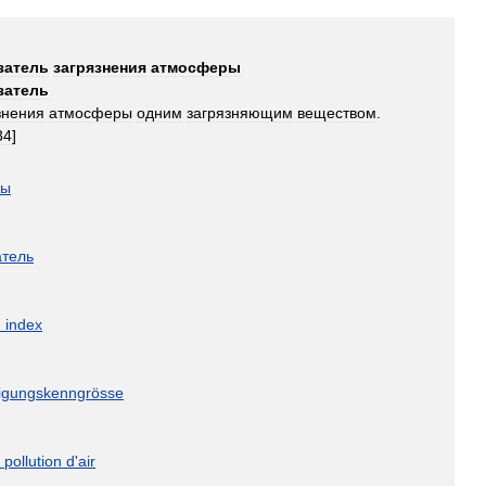
затель
загрязнения
атмосферы
затель
знения
атмосферы
одним
загрязняющим
веществом
.
84
]
ры
атель
n
index
inigungskenngrösse
pollution
d
'
air