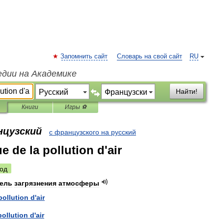
Запомнить сайт
Словарь на свой сайт
RU
едии на Академике
Найти!
Книги
Игры ⚽
нцузский
с французского на русский
e de la pollution d'air
од
тель
загрязнения
атмосферы
pollution
d
'
air
pollution
d
'
air