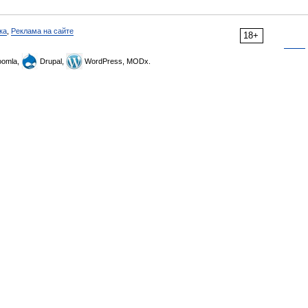
ка
,
Реклама на сайте
18+
omla,
Drupal,
WordPress, MODx.