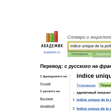
Словари и энциклоп
academic.ru
Толкования
Переводы
Перевод:
с русского на фра
indice uniqu
С французского на:
Русский
Толкование
Перев
С русского на:
единичный
показа
1
Все языки
indice
unique
de
la
Английский
Indice
unicue
de
la