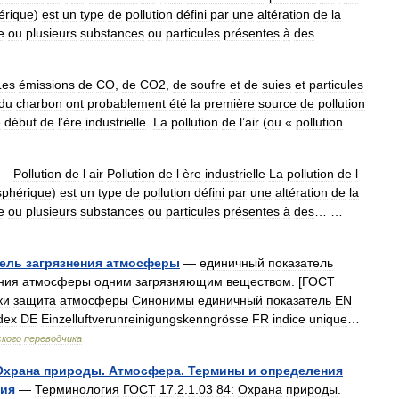
érique
)
est
un
type
de
pollution
défini
par
une
altération
de
la
e
ou
plusieurs
substances
ou
particules
présentes
à
des
… …
Les
émissions
de
CO
,
de
CO2
,
de
soufre
et
de
suies
et
particules
du
charbon
ont
probablement
été
la
première
source
de
pollution
e
début
de
l
’
ère
industrielle
.
La
pollution
de
l
’
air
(
ou
«
pollution
…
—
Pollution
de
l
air
Pollution
de
l
ère
industrielle
La
pollution
de
l
phérique
)
est
un
type
de
pollution
défini
par
une
altération
de
la
e
ou
plusieurs
substances
ou
particules
présentes
à
des
… …
тель
загрязнения
атмосферы
—
единичный
показатель
ния
атмосферы
одним
загрязняющим
веществом
. [
ГОСТ
ки
защита
атмосферы
Синонимы
единичный
показатель
EN
dex
DE
Einzelluftverunreinigungskenngrösse
FR
indice
unique
…
кого
переводчика
Охрана
природы
.
Атмосфера
.
Термины
и
определения
ния
—
Терминология
ГОСТ
17
.
2
.
1
.
03
84:
Охрана
природы
.