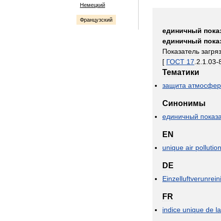
Немецкий
Французский
единичный
пока
единичный
пока
Показатель
загря
[
ГОСТ
17
.
2
.
1
.
03
-
Тематики
защита
атмосфе
Синонимы
единичный
показ
EN
unique
air
pollutio
DE
Einzelluftverunre
FR
indice
unique
de
la