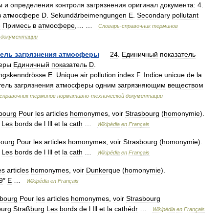
ы
и
определения
контроля
загрязнения
оригинал
документа:
4
.
в
атмосфере
D
.
Sekundärbeimengungen
E
.
Secondary
pollutant
e
Примесь
в
атмосфере
,… …
Словарь
-
справочник
терминов
документации
тель
загрязнения
атмосферы
—
24
.
Единичный
показатель
еры
Единичный
показатель
D
.
gungskenndrösse
E
.
Unique
air
pollution
index
F
.
Indice
unicue
de
la
тель
загрязнения
атмосферы
одним
загрязняющим
веществом
справочник
терминов
нормативно
-
технической
документации
bourg
Pour
les
articles
homonymes
,
voir
Strasbourg
(
homonymie
).
Les
bords
de
l
Ill
et
la
cath
…
Wikipédia
en
Français
bourg
Pour
les
articles
homonymes
,
voir
Strasbourg
(
homonymie
).
Les
bords
de
l
Ill
et
la
cath
…
Wikipédia
en
Français
es
articles
homonymes
,
voir
Dunkerque
(
homonymie
).
9
″
E
…
Wikipédia
en
Français
sbourg
Pour
les
articles
homonymes
,
voir
Strasbourg
ourg
Straßburg
Les
bords
de
l
Ill
et
la
cathédr
…
Wikipédia
en
Français