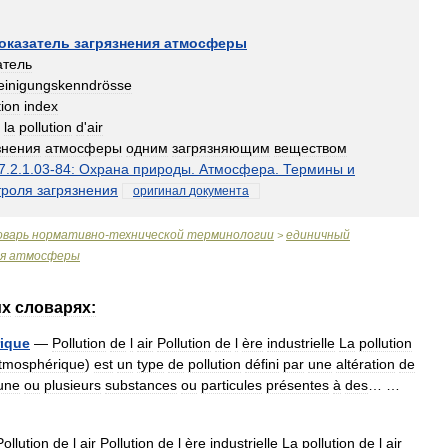
оказатель
загрязнения
атмосферы
атель
reinigungskenndrösse
tion
index
la
pollution
d
'
air
знения
атмосферы
одним
загрязняющим
веществом
7
.
2
.
1
.
03
-
84:
Охрана
природы
.
Атмосфера
.
Термины
и
троля
загрязнения
оригинал
документа
оварь
нормативно
-
технической
терминологии
единичный
>
я
атмосферы
их
словарях:
ique
—
Pollution
de
l
air
Pollution
de
l
ère
industrielle
La
pollution
tmosphérique
)
est
un
type
de
pollution
défini
par
une
altération
de
une
ou
plusieurs
substances
ou
particules
présentes
à
des
… …
Pollution
de
l
air
Pollution
de
l
ère
industrielle
La
pollution
de
l
air