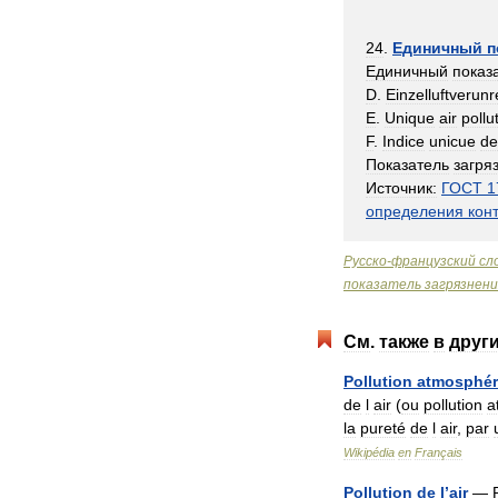
24
.
Единичный
п
Единичный
показ
D
.
Einzelluftverun
E
.
Unique
air
pollu
F
.
Indice
unicue
de
Показатель
загря
Источник:
ГОСТ
1
определения
кон
Русско
-
французский
сл
показатель
загрязнени
См
.
также
в
друг
Pollution
atmosphér
de
l
air
(
ou
pollution
a
la
pureté
de
l
air
,
par
Wikipédia
en
Français
Pollution
de
l
’
air
—