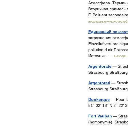
Атмосфера
.
Термин
Вторичная
примесь
F
.
Polluant
secondair
нормативно
-
технической
Единичный
показа
загрязнения
атмосф
Einzelluftverunreini
pollution
d
air
Показа
Источник
…
Словарь
-
Argentorate
—
Stras
Strasbourg
Straßburg
Argentorati
—
Stras
Strasbourg
Straßburg
Dunkerque
—
Pour
l
51
°
02
′
18
″
N
2
°
22
′
3
Fort
Vauban
—
Stra
(
homonymie
).
Strasb