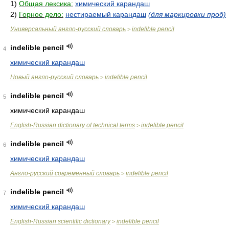
1)
Общая лексика:
химический карандаш
2)
Горное дело:
нестираемый карандаш
(для маркировки проб)
Универсальный англо-русский словарь
indelible pencil
>
indelible pencil
4
химический карандаш
Новый англо-русский словарь
indelible pencil
>
indelible pencil
5
химический карандаш
English-Russian dictionary of technical terms
indelible pencil
>
indelible pencil
6
химический карандаш
Англо-русский современный словарь
indelible pencil
>
indelible pencil
7
химический карандаш
English-Russian scientific dictionary
indelible pencil
>