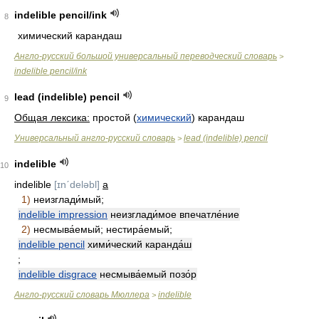
indelible pencil/ink
8
химический карандаш
Англо-русский большой универсальный переводческий словарь
>
indelible pencil/ink
lead (indelible) pencil
9
Общая лексика:
простой (
химический
) карандаш
Универсальный англо-русский словарь
lead (indelible) pencil
>
indelible
10
indelible
[ɪnˊdeləbl]
a
1)
неизглади́мый;
indelible impression
неизглади́мое впечатле́ние
2)
несмыва́емый; нестира́емый;
indelible pencil
хими́ческий каранда́ш
;
indelible disgrace
несмыва́емый позо́р
Англо-русский словарь Мюллера
indelible
>