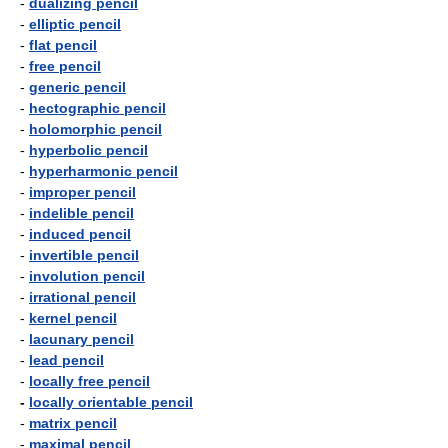
-
dualizing pencil
-
elliptic pencil
-
flat pencil
-
free pencil
-
generic pencil
-
hectographic pencil
-
holomorphic pencil
-
hyperbolic pencil
-
hyperharmonic pencil
-
improper pencil
-
indelible pencil
-
induced pencil
-
invertible pencil
-
involution pencil
-
irrational pencil
-
kernel pencil
-
lacunary pencil
-
lead pencil
-
locally free pencil
-
locally orientable pencil
-
matrix pencil
-
maximal pencil