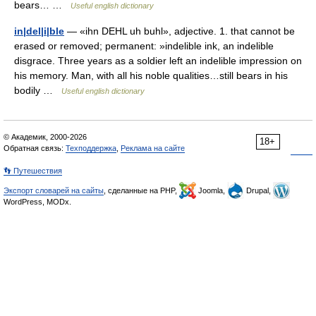
bears… …
Useful english dictionary
in|del|i|ble
— «ihn DEHL uh buhl», adjective. 1. that cannot be
erased or removed; permanent: »indelible ink, an indelible
disgrace. Three years as a soldier left an indelible impression on
his memory. Man, with all his noble qualities…still bears in his
bodily …
Useful english dictionary
© Академик, 2000-2026
18+
Обратная связь:
Техподдержка
,
Реклама на сайте
👣 Путешествия
Экспорт словарей на сайты
, сделанные на PHP,
Joomla,
Drupal,
WordPress, MODx.