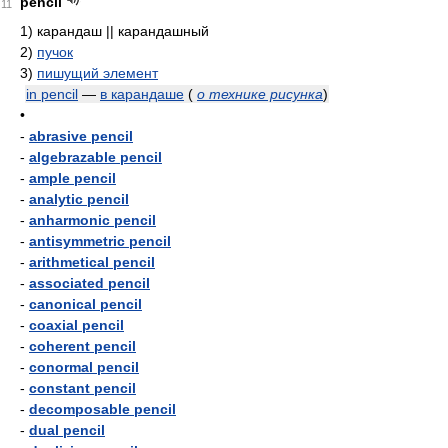
pencil
11
1)
карандаш || карандашный
2)
пучок
3)
пишущий элемент
in pencil
—
в карандаше
(
о технике рисунка
)
•
-
abrasive pencil
-
algebrazable pencil
-
ample pencil
-
analytic pencil
-
anharmonic pencil
-
antisymmetric pencil
-
arithmetical pencil
-
associated pencil
-
canonical pencil
-
coaxial pencil
-
coherent pencil
-
conormal pencil
-
constant pencil
-
decomposable pencil
-
dual pencil