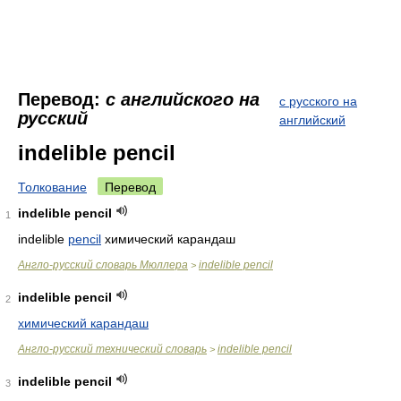
Перевод:
с английского на
с русского на
русский
английский
indelible pencil
Толкование
Перевод
indelible pencil
1
indelible
pencil
химический карандаш
Англо-русский словарь Мюллера
indelible pencil
>
indelible pencil
2
химический карандаш
Англо-русский технический словарь
indelible pencil
>
indelible pencil
3