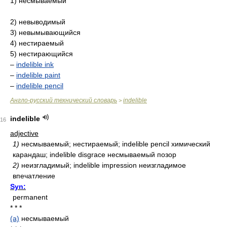
1) несмываемый
2) невыводимый
3) невымывающийся
4) нестираемый
5) нестирающийся
–
indelible ink
–
indelible paint
–
indelible pencil
Англо-русский технический словарь
indelible
>
indelible
16
adjective
1)
несмываемый; нестираемый; indelible pencil химический
карандаш; indelible disgrace несмываемый позор
2)
неизгладимый; indelible impression неизгладимое
впечатление
Syn:
permanent
* * *
(a)
несмываемый