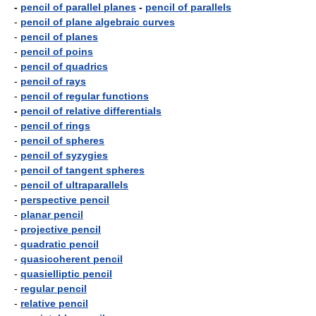
-
pencil of parallel planes
-
pencil of parallels
-
pencil of plane algebraic curves
-
pencil of planes
-
pencil of poins
-
pencil of quadrics
-
pencil of rays
-
pencil of regular functions
-
pencil of relative differentials
-
pencil of rings
-
pencil of spheres
-
pencil of syzygies
-
pencil of tangent spheres
-
pencil of ultraparallels
-
perspective pencil
-
planar pencil
-
projective pencil
-
quadratic pencil
-
quasicoherent pencil
-
quasielliptic pencil
-
regular pencil
-
relative pencil