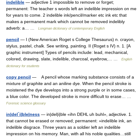
indelible
— adjective 1 impossible to remove or forget;
permanent: The teacher s words left an indelible impression on me
for years to come. 2 indelible ink/pencil/marker etc ink etc that
makes a permanent mark which cannot be removed indelibly
adverb: a… …
Longman dictionary of contemporary English
pencil
— I (New American Roget s College Thesaurus) n. crayon,
stylus, pastel, chalk. See writing, painting. II (Roget s IV) n. 1. [A
graphic instrument] Types of pencils include: lead, mechanical,
colored, drawing, slate, indelible, charcoal, eyebrow,… …
English
dictionary for students
copy pencil
— A pencil whose marking substance consists of a
mixture of graphite and an aniline dye. When the pencil stroke is
moistened the dye develops into a strong purple or in some cases,
a blue color. The developed stroke is more difficult to erase… …
Forensic science glossary
in|del´i|ble|ness
— in|del|i|ble «ihn DEHL uh buhl», adjective. 1.
that cannot be erased or removed; permanent: »indelible ink, an
indelible disgrace. Three years as a soldier left an indelible
impression on his memory. Man, with all his noble qualities…still