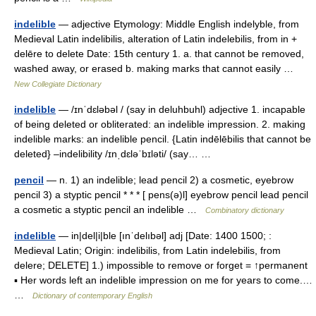
indelible
— adjective Etymology: Middle English indelyble, from
Medieval Latin indelibilis, alteration of Latin indelebilis, from in +
delēre to delete Date: 15th century 1. a. that cannot be removed,
washed away, or erased b. making marks that cannot easily …
New Collegiate Dictionary
indelible
— /ɪnˈdɛləbəl / (say in deluhbuhl) adjective 1. incapable
of being deleted or obliterated: an indelible impression. 2. making
indelible marks: an indelible pencil. {Latin indēlēbilis that cannot be
deleted} –indelibility /ɪnˌdɛləˈbɪləti/ (say… …
pencil
— n. 1) an indelible; lead pencil 2) a cosmetic, eyebrow
pencil 3) a styptic pencil * * * [ pens(ə)l] eyebrow pencil lead pencil
a cosmetic a styptic pencil an indelible …
Combinatory dictionary
indelible
— in|del|i|ble [ınˈdelıbəl] adj [Date: 1400 1500; :
Medieval Latin; Origin: indelibilis, from Latin indelebilis, from
delere; DELETE] 1.) impossible to remove or forget = ↑permanent
▪ Her words left an indelible impression on me for years to come.…
…
Dictionary of contemporary English