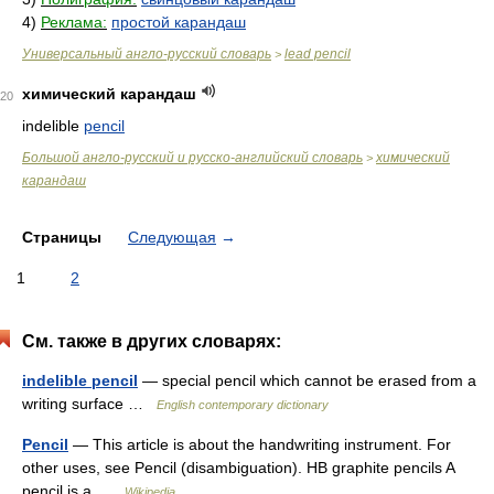
4)
Реклама:
простой карандаш
Универсальный англо-русский словарь
lead pencil
>
химический карандаш
20
indelible
pencil
Большой англо-русский и русско-английский словарь
химический
>
карандаш
Страницы
Следующая
→
1
2
См. также в других словарях:
indelible pencil
— special pencil which cannot be erased from a
writing surface …
English contemporary dictionary
Pencil
— This article is about the handwriting instrument. For
other uses, see Pencil (disambiguation). HB graphite pencils A
pencil is a …
Wikipedia