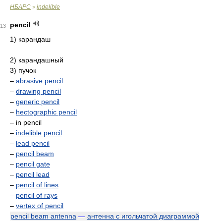
НБАРС
indelible
>
pencil
13
1) карандаш
2) карандашный
3) пучок
–
abrasive pencil
–
drawing pencil
–
generic pencil
–
hectographic pencil
– in pencil
–
indelible pencil
–
lead pencil
–
pencil beam
–
pencil gate
–
pencil lead
–
pencil of lines
–
pencil of rays
–
vertex of pencil
pencil beam antenna
—
антенна с игольчатой диаграммой