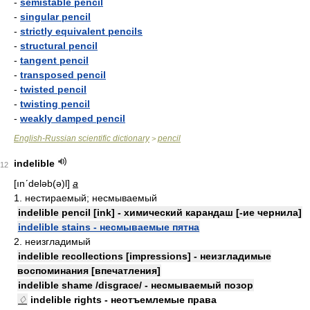
-
semistable pencil
-
singular pencil
-
strictly equivalent pencils
-
structural pencil
-
tangent pencil
-
transposed pencil
-
twisted pencil
-
twisting pencil
-
weakly damped pencil
English-Russian scientific dictionary
pencil
>
indelible
12
[ınʹdeləb(ə)l]
a
1. нестираемый; несмываемый
indelible pencil [ink] - химический карандаш [-ие чернила]
indelible stains - несмываемые пятна
2. неизгладимый
indelible recollections [impressions] - неизгладимые
воспоминания [впечатления]
indelible shame /disgrace/ - несмываемый позор
♢
indelible rights - неотъемлемые права