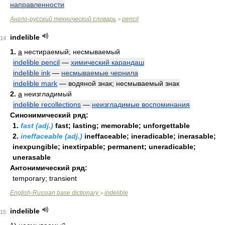
направленности
Англо-русский технический словарь
pencil
>
indelible
14
1.
a
нестираемый; несмываемый
indelible pencil
—
химический карандаш
indelible ink
—
несмываемые чернила
indelible mark
— водяной знак; несмываемый знак
2.
a
неизгладимый
indelible recollections
—
неизгладимые воспоминания
Синонимический ряд:
1.
fast (adj.)
fast; lasting; memorable; unforgettable
2.
ineffaceable (adj.)
ineffaceable; ineradicable; inerasable;
inexpungible; inextirpable; permanent; uneradicable;
unerasable
Антонимический ряд:
temporary; transient
English-Russian base dictionary
indelible
>
indelible
15