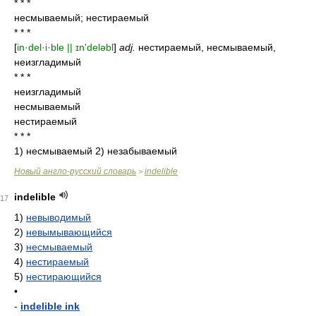
* * *
несмываемый; нестираемый
* * *
[
in·del·i·ble || ɪn'deləbl
]
adj.
нестираемый, несмываемый,
неизгладимый
* * *
неизгладимый
несмываемый
нестираемый
* * *
1) несмываемый 2) незабываемый
Новый англо-русский словарь
indelible
>
indelible
17
1)
невыводимый
2)
невымывающийся
3)
несмываемый
4)
нестираемый
5)
нестирающийся
•
-
indelible ink