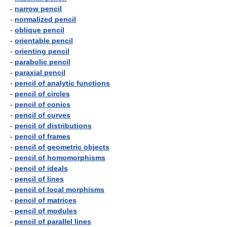
-
narrow pencil
-
normalized pencil
-
oblique pencil
-
orientable pencil
-
orienting pencil
-
parabolic pencil
-
paraxial pencil
-
pencil of analytic functions
-
pencil of circles
-
pencil of conics
-
pencil of curves
-
pencil of distributions
-
pencil of frames
-
pencil of geometric objects
-
pencil of homomorphisms
-
pencil of ideals
-
pencil of lines
-
pencil of local morphisms
-
pencil of matrices
-
pencil of modules
-
pencil of parallel lines