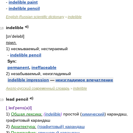
-
indelible paint
-
indelible pencil
English-Russian scientific dictionary
indelible
>
indelible
18
[ɪn'deləbl]
прил.
1)
несмываемый; нестираемый
-
indelible pencil
Syn:
permanent
,
ineffaceable
2)
незабываемый, неизгладимый
indelible impression
—
неизгладимое впечатление
Англо-русский современный словарь
indelible
>
lead pencil
19
[ˌled'pens(ə)l]
1)
Общая лексика:
(
indelible
)
простой (
химический
) карандаш,
графитовый карандаш
2)
Архитектура:
(графитовый) карандаш
3)
Полиграфия:
свинцовый карандаш