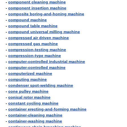
-
component cleaning machine
-
component insertion machine
-
composite boring-and-honing machine
-
compound machine
-
compound table machine
-
compound universal milling machine
-
compressed air driven machine
-
compressed gas machine
-
compression-testing machine
-
compression-type machine
-
computer-controlled industrial machine
-
computer-controlled machine
-
computerized machine
-
computing machine
-
condenser spot-welding machine
-
cone pulley machine
-
conical rotor machine
-
constant cycling machine
-
container erecting-and-forming machine
-
container-cleaning machine
-
container-washing machine