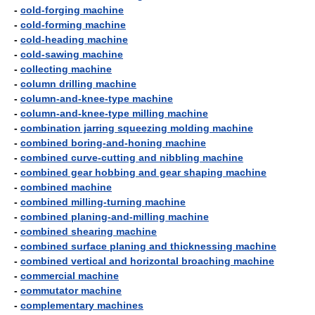
-
cold-forging machine
-
cold-forming machine
-
cold-heading machine
-
cold-sawing machine
-
collecting machine
-
column drilling machine
-
column-and-knee-type machine
-
column-and-knee-type milling machine
-
combination jarring squeezing molding machine
-
combined boring-and-honing machine
-
combined curve-cutting and nibbling machine
-
combined gear hobbing and gear shaping machine
-
combined machine
-
combined milling-turning machine
-
combined planing-and-milling machine
-
combined shearing machine
-
combined surface planing and thicknessing machine
-
combined vertical and horizontal broaching machine
-
commercial machine
-
commutator machine
-
complementary machines