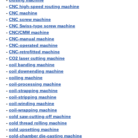
-
closing machine
-
CNC high-speed routing machine
-
CNC machine
-
CNC screw machine
-
CNC Swiss-type screw machine
-
CNC/CMM machine
-
CNC-manual machine
-
CNC-operated machine
-
CNC-retrofitted machine
-
CO2 laser cutting machine
-
coil banding machine
-
coil downending machine
-
coiling machine
-
coil-processing machine
-
coil-strapping machine
-
coil-stripping machine
-
coil-winding machine
-
coil-wrapping machine
-
cold saw-cutting-off machine
-
cold thread rolling machine
-
cold upsetting machine
-
cold-chamber die-casting machine