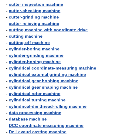
-
cutter inspection machine
-
cutter-checking machine
-
cutter-grinding machine
-
cutter-relieving machine
-
cutting machine with coordinate drive
-
cutting machine
-
cutting-off machine
-
cylinder-boring machine
-
cylinder-grinding machine
-
cylinder-honing machine
-
cylindrical coordinate-measuring machine
-
cylindrical external grinding machine
-
cylindrical gear hobbing machine
-
cylindrical gear shaping machine
-
cylindrical rotor machine
-
cylindrical turning machine
-
cylindrical-die thread-rolling machine
-
data processing machine
-
database machine
-
DCC coordinate measuring machine
-
De Levaud casting machine