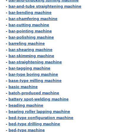
-
bar-and-chucking turning machine
-
bar-and-tube straightening machine
-
bar-bending machine
-
bar-chamfering machine
-
bar-cutting machine
-
bar-pointing machine
-
bar-polishing machine
-
barreling machine
-
bar-shearing machine
-
bar-skimming machine
-
bar-straightening machine
-
bar-tagging machine
-
bar-type boring machine
-
base-type milling machine
-
basic machine
-
batch-produced machine
-
battery spot-welding machine
-
beading machine
-
bearing roller lapping machine
-
bed-type configuration machine
-
bed-type drilling machine
-
bed-type machine