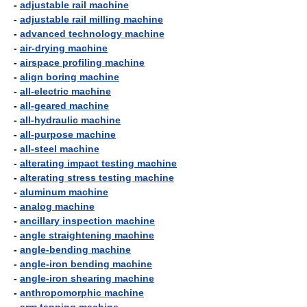
-
adjustable rail machine
-
adjustable rail milling machine
-
advanced technology machine
-
air-drying machine
-
airspace profiling machine
-
align boring machine
-
all-electric machine
-
all-geared machine
-
all-hydraulic machine
-
all-purpose machine
-
all-steel machine
-
alterating impact testing machine
-
alterating stress testing machine
-
aluminum machine
-
analog machine
-
ancillary inspection machine
-
angle straightening machine
-
angle-bending machine
-
angle-iron bending machine
-
angle-iron shearing machine
-
anthropomorphic machine