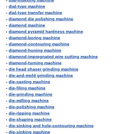
-
dial-indexing machine
-
dial-type machine
-
dial-type transfer machine
-
diamond die polishing machine
-
diamond machine
-
diamond pyramid hardness machine
-
diamond-boring machine
-
diamond-contouring machine
-
diamond-honing machine
-
diamond-impregnated wire cutting machine
-
diamond-turning machine
-
die head chaser grinding machine
-
die-and-mold grinding machine
-
die-casting machine
-
die-filing machine
-
die-grinding machine
-
die-milling machine
-
die-polishing machine
-
die-ripping machine
-
die-shaping machine
-
die-sinking and hole-contouring machine
-
die-sinking machine