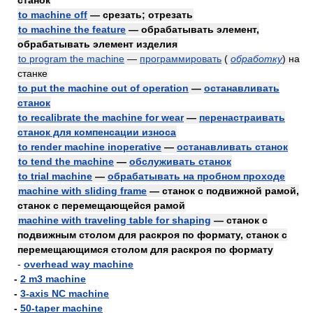
станок
to machine off
— срезать; отрезать
to machine the feature
— обрабатывать элемент,
обрабатывать элемент изделия
to program the machine
—
программировать
(
обработку
)
на
станке
to put the machine out of operation
—
останавливать
станок
to recalibrate the machine for wear
—
перенастраивать
станок для компенсации износа
to render machine inoperative
—
останавливать станок
to tend the machine
—
обслуживать станок
to trial machine
—
обрабатывать на пробном проходе
machine with sliding frame
— станок с подвижной рамой,
станок с перемещающейся рамой
machine with traveling table for shaping
— станок с
подвижным столом для раскроя по формату, станок с
перемещающимся столом для раскроя по формату
-
overhead way machine
-
2 m3 machine
-
3-axis NC machine
-
50-taper machine