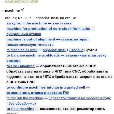
metal treatment systems
machine
3
станок; машина || обрабатывать на станке
away from the machine
—
вне станка
machine for production of core stock from laths
—
лущильный станок
machine is out of alignment
—
станок потерял
геометрическую точность
to machine all over
—
обрабатывать
(
изделие
)
кругом
to balance machine workloads
—
выравнивать загрузку
станков
to CNC machine
— обрабатывать на станке с ЧПУ,
обрабатывать на станке с ЧПУ типа CNC, обрабатывать
изделие на станке с ЧПУ, обрабатывать изделие на станке
с ЧПУ типа CNC
to configure machines into an integrated cell
—
компоновать станки в составе ГАУ
to dry run the machine
—
управлять станком на холостом ходу
(
без обработки
)
to fix a machine
— налаживать станок; ремонтировать