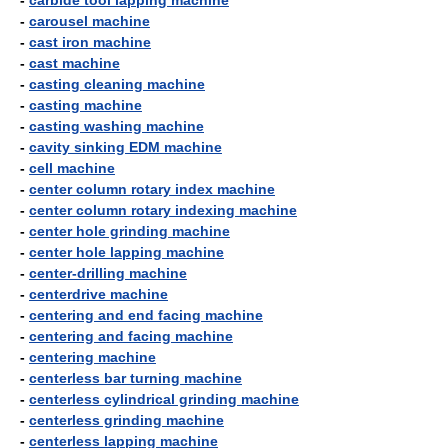
-
carbide tool lapping machine
-
carousel machine
-
cast iron machine
-
cast machine
-
casting cleaning machine
-
casting machine
-
casting washing machine
-
cavity sinking EDM machine
-
cell machine
-
center column rotary index machine
-
center column rotary indexing machine
-
center hole grinding machine
-
center hole lapping machine
-
center-drilling machine
-
centerdrive machine
-
centering and end facing machine
-
centering and facing machine
-
centering machine
-
centerless bar turning machine
-
centerless cylindrical grinding machine
-
centerless grinding machine
-
centerless lapping machine