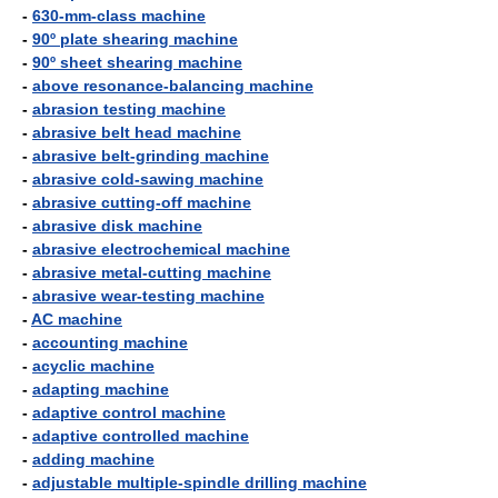
-
630-mm-class machine
-
90º plate shearing machine
-
90º sheet shearing machine
-
above resonance-balancing machine
-
abrasion testing machine
-
abrasive belt head machine
-
abrasive belt-grinding machine
-
abrasive cold-sawing machine
-
abrasive cutting-off machine
-
abrasive disk machine
-
abrasive electrochemical machine
-
abrasive metal-cutting machine
-
abrasive wear-testing machine
-
AC machine
-
accounting machine
-
acyclic machine
-
adapting machine
-
adaptive control machine
-
adaptive controlled machine
-
adding machine
-
adjustable multiple-spindle drilling machine