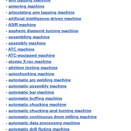
-
arm tapping machine
-
armoring machine
-
articulating arm tapping machine
-
artificial intelligence-driven machine
-
AS/R machine
-
aspheric diamond turning machine
-
assembling machine
-
assembly machine
-
ATC machine
-
ATC-equipped machine
-
atomic X-ray machine
-
attrition testing machine
-
autochucking machine
-
automatic arc welding machine
-
automatic assembly machine
-
automatic bar machine
-
automatic buffing machine
-
automatic chucking machine
-
automatic chucking-and-turning machine
-
automatic continuous drum milling machine
-
automatic data processing machine
-
automatic drill fluting machine