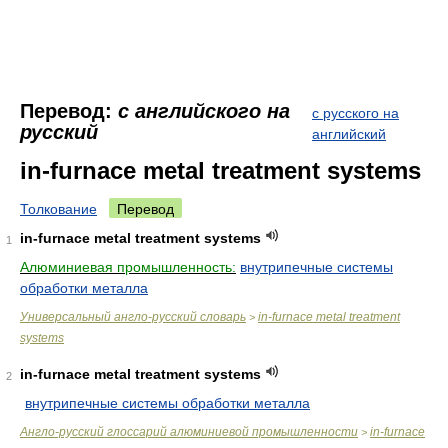
Перевод:
с английского на
с русского на
русский
английский
in-furnace metal treatment systems
Толкование
Перевод
in-furnace metal treatment systems
1
Алюминиевая промышленность:
внутрипечные системы
обработки металла
Универсальный англо-русский словарь
in-furnace metal treatment
>
systems
in-furnace metal treatment systems
2
внутрипечные системы обработки металла
Англо-русский глоссарий алюминиевой промышленности
in-furnace
>