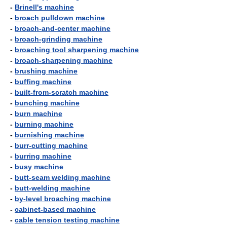
-
Brinell's machine
-
broach pulldown machine
-
broach-and-center machine
-
broach-grinding machine
-
broaching tool sharpening machine
-
broach-sharpening machine
-
brushing machine
-
buffing machine
-
built-from-scratch machine
-
bunching machine
-
burn machine
-
burning machine
-
burnishing machine
-
burr-cutting machine
-
burring machine
-
busy machine
-
butt-seam welding machine
-
butt-welding machine
-
by-level broaching machine
-
cabinet-based machine
-
cable tension testing machine