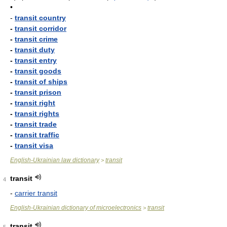
•
-
transit country
-
transit corridor
-
transit crime
-
transit duty
-
transit entry
-
transit goods
-
transit of ships
-
transit prison
-
transit right
-
transit rights
-
transit trade
-
transit traffic
-
transit visa
English-Ukrainian law dictionary
transit
>
transit
4
-
carrier transit
English-Ukrainian dictionary of microelectronics
transit
>
transit