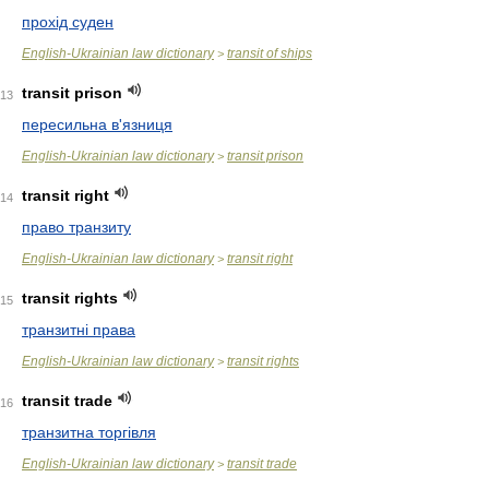
прохід суден
English-Ukrainian law dictionary
transit of ships
>
transit prison
13
пересильна в'язниця
English-Ukrainian law dictionary
transit prison
>
transit right
14
право транзиту
English-Ukrainian law dictionary
transit right
>
transit rights
15
транзитні права
English-Ukrainian law dictionary
transit rights
>
transit trade
16
транзитна торгівля
English-Ukrainian law dictionary
transit trade
>