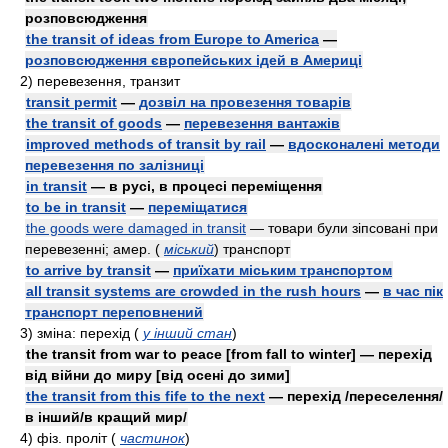
розповсюдження
the transit of ideas from Europe to America
—
розповсюдження європейських ідей в Америці
2)
перевезення, транзит
transit permit
—
дозвіл на провезення товарів
the transit of goods
—
перевезення вантажів
improved methods of transit by rail
—
вдосконалені методи
перевезення по залізниці
in transit
— в русі, в процесі переміщення
to be in transit
—
переміщатися
the goods were damaged in transit
— товари були зіпсовані при
перевезенні;
aмep.
(
міський
)
транспорт
to arrive by transit
—
приїхати міським транспортом
all transit systems are crowded in the rush hours
—
в час пік
транспорт переповнений
3)
зміна: перехід
(
у інший стан
)
the transit from war to peace [from fall to winter] — перехід
від війни до миру [від осені до зими]
the transit from this fife to the next
— перехід /переселення/
в інший/в кращий мир/
4)
фiз.
проліт
(
частинок
)