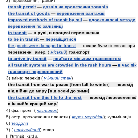
2)
перевезення, транзит
transit permit
—
дозвіл на провезення товарів
the transit of goods
—
перевезення вантажів
improved methods of transit by rail
—
вдосконалені методи
перевезення по залізниці
in transit
— в русі, в процесі переміщення
to be in transit
—
переміщатися
the goods were damaged in transit
— товари були зіпсовані при
перевезенні;
aмep.
(
міський
)
транспорт
to arrive by transit
—
приїхати міським транспортом
all transit systems are crowded in the rush hours
—
в час пік
транспорт переповнений
3)
зміна: перехід
(
у інший стан
)
the transit from war to peace [from fall to winter] — перехід
від війни до миру [від осені до зими]
the transit from this fife to the next
— перехід /переселення/
в інший/в кращий мир/
4)
фiз.
проліт
(
частинок
)
5)
acтp.
проходження планети
(
через меридіан
)
; кульмінація
6)
теодоліт
7)
(
навігаційний
)
створ
II
['trʒnsitˌ -zit]
a