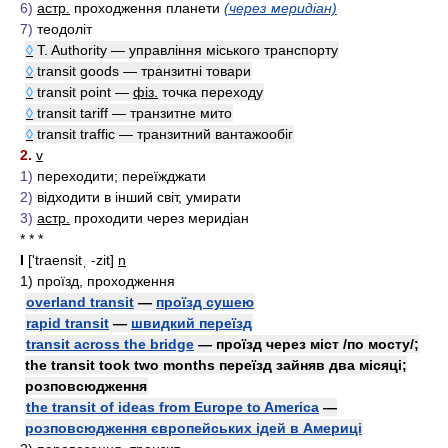
6)
астр.
проходження планети
(через меридіан)
7)
теодоліт
◊
T. Authority — управління міського транспорту
◊
transit goods — транзитні товари
◊
transit point —
фіз.
точка переходу
◊
transit tariff — транзитне мито
◊
transit traffic — транзитний вантажообіг
2.
v
1)
переходити; переїжджати
2)
відходити в інший світ, умирати
3)
астр.
проходити через меридіан
* * *
I
['traensitˌ -zit]
n
1)
проїзд, проходження
overland transit
—
проїзд сушею
rapid transit
—
швидкий переїзд
transit across the bridge
— проїзд через міст /по мосту/;
the transit took two months переїзд зайняв два місяці;
розповсюдження
the transit of ideas from Europe to America
—
розповсюдження європейських ідей в Америці