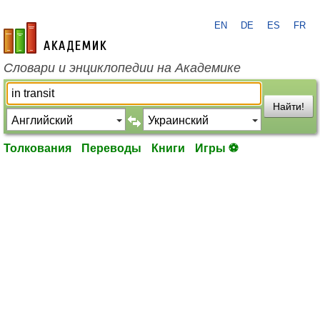
EN
DE
ES
FR
academic.ru
Словари и энциклопедии на Академике
Найти!
Толкования
Переводы
Книги
Игры ⚽