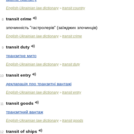
English-Ukrainian law dictionary
transit country
>
transit crime
8
злочинність "гастролерів" (заїжджих злочинців)
English-Ukrainian law dictionary
transit crime
>
transit duty
9
транзитне мито
English-Ukrainian law dictionary
transit duty
>
transit entry
10
декларація про транзитні вантажі
English-Ukrainian law dictionary
transit entry
>
transit goods
11
транзитний вантаж
English-Ukrainian law dictionary
transit goods
>
transit of ships
12