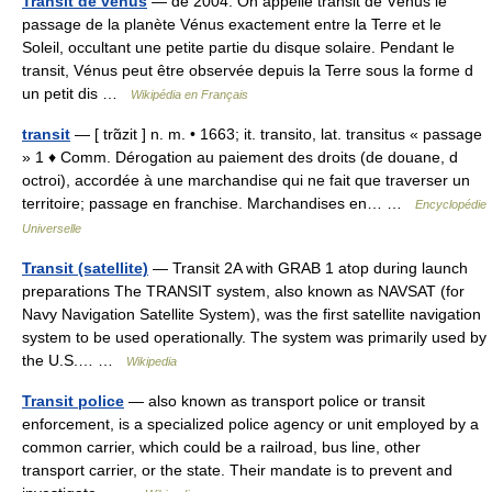
Transit de vénus
— de 2004. On appelle transit de Vénus le
passage de la planète Vénus exactement entre la Terre et le
Soleil, occultant une petite partie du disque solaire. Pendant le
transit, Vénus peut être observée depuis la Terre sous la forme d
un petit dis …
Wikipédia en Français
transit
— [ trɑ̃zit ] n. m. • 1663; it. transito, lat. transitus « passage
» 1 ♦ Comm. Dérogation au paiement des droits (de douane, d
octroi), accordée à une marchandise qui ne fait que traverser un
territoire; passage en franchise. Marchandises en… …
Encyclopédie
Universelle
Transit (satellite)
— Transit 2A with GRAB 1 atop during launch
preparations The TRANSIT system, also known as NAVSAT (for
Navy Navigation Satellite System), was the first satellite navigation
system to be used operationally. The system was primarily used by
the U.S.… …
Wikipedia
Transit police
— also known as transport police or transit
enforcement, is a specialized police agency or unit employed by a
common carrier, which could be a railroad, bus line, other
transport carrier, or the state. Their mandate is to prevent and