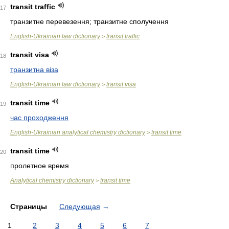
transit traffic
17
транзитне перевезення; транзитне сполучення
English-Ukrainian law dictionary
transit traffic
>
transit visa
18
транзитна віза
English-Ukrainian law dictionary
transit visa
>
transit time
19
час проходження
English-Ukrainian analytical chemistry dictionary
transit time
>
transit time
20
пролетное время
Analytical chemistry dictionary
transit time
>
Страницы
Следующая
→
1
2
3
4
5
6
7