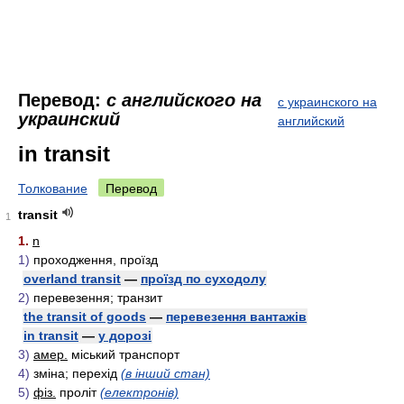
Перевод:
с английского на
с украинского на
украинский
английский
in transit
Толкование
Перевод
transit
1
1.
n
1)
проходження, проїзд
overland transit
—
проїзд по суходолу
2)
перевезення; транзит
the transit of goods
—
перевезення вантажів
in transit
—
у дорозі
3)
амер.
міський транспорт
4)
зміна; перехід
(в інший стан)
5)
фіз.
проліт
(електронів)