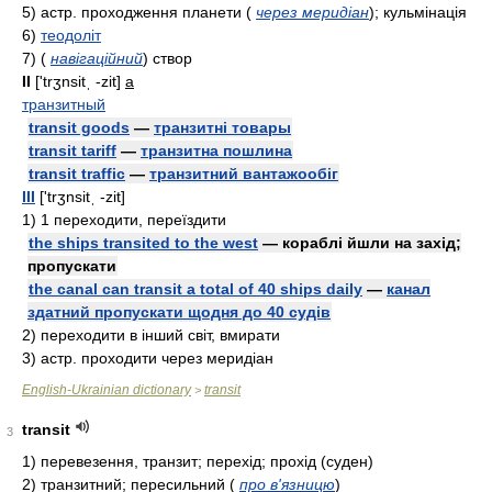
5)
acтp.
проходження планети
(
через меридіан
)
; кульмінація
6)
теодоліт
7)
(
навігаційний
)
створ
II
['trʒnsitˌ -zit]
a
транзитный
transit goods
—
транзитні товары
transit tariff
—
транзитна пошлина
transit traffic
—
транзитний вантажообіг
III
['trʒnsitˌ -zit]
1)
1 переходити, переїздити
the ships transited to the west
— кораблі йшли на захід;
пропускати
the canal can transit a total of 40 ships daily
—
канал
здатний пропускати щодня до 40 судів
2)
переходити в інший світ, вмирати
3)
acтp.
проходити через меридіан
English-Ukrainian dictionary
transit
>
transit
3
1)
перевезення, транзит; перехід; прохід (суден)
2)
транзитний; пересильний
(
про в'язницю
)