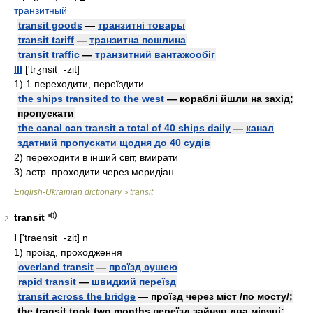
транзитный
transit goods
—
транзитні товары
transit tariff
—
транзитна пошлина
transit traffic
—
транзитний вантажообіг
III
['trʒnsitˌ -zit]
1)
1 переходити, переїздити
the ships transited to the west
— кораблі йшли на захід;
пропускати
the canal can transit a total of 40 ships daily
—
канал
здатний пропускати щодня до 40 судів
2)
переходити в інший світ, вмирати
3)
acтp.
проходити через меридіан
English-Ukrainian dictionary
transit
>
transit
2
I
['traensitˌ -zit]
n
1)
проїзд, проходження
overland transit
—
проїзд сушею
rapid transit
—
швидкий переїзд
transit across the bridge
— проїзд через міст /по мосту/;
the transit took two months переїзд зайняв два місяці;