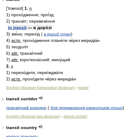
5
['trænsɪt]
1.
n
1)
прохо́дження; прої́зд
2)
транзи́т; перевезе́ння
in transit
— в доро́зі
3)
змі́на; перехі́д
(
в інший стан
)
4)
астр.
прохо́дження плане́ти че́рез меридіа́н
5)
теодолі́т
6)
attr.
транзи́тний
7)
attr.
короткоча́сний; мину́щий
2.
v
1)
перехо́дити; переїжджа́ти
2)
астр.
прохо́дити че́рез меридіа́н
English-Ukrainian transcription dictionary
transit
>
transit corridor
6
транзитний коридор
(
для перевезення наркотиків тощо
)
English-Ukrainian law dictionary
transit corridor
>
transit country
7
країна транзиту