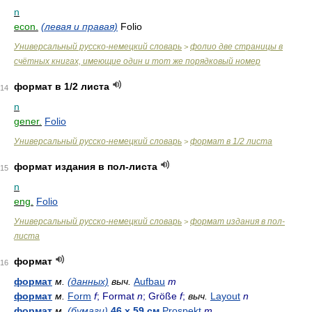
n
econ.
(левая и правая)
Folio
Универсальный русско-немецкий словарь
фолио две страницы в
>
счётных книгах, имеющие один и тот же порядковый номер
формат в 1/2 листа
14
n
gener.
Folio
Универсальный русско-немецкий словарь
формат в 1/2 листа
>
формат издания в пол-листа
15
n
eng.
Folio
Универсальный русско-немецкий словарь
формат издания в пол-
>
листа
формат
16
формат
м.
(данных)
выч.
Aufbau
m
формат
м.
Form
f
; Format
n
; Größe
f
;
выч.
Layout
n
формат
м.
(бумаги)
46 х 59 см
Prospekt
m