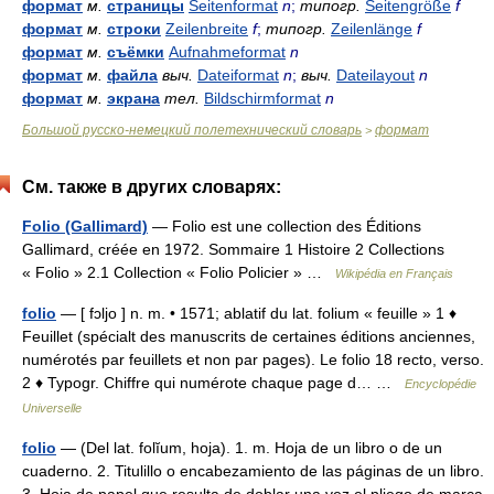
формат
м.
страницы
Seitenformat
n
;
типогр.
Seitengröße
f
формат
м.
строки
Zeilenbreite
f
;
типогр.
Zeilenlänge
f
формат
м.
съёмки
Aufnahmeformat
n
формат
м.
файла
выч.
Dateiformat
n
;
выч.
Dateilayout
n
формат
м.
экрана
тел.
Bildschirmformat
n
Большой русско-немецкий полетехнический словарь
формат
>
См. также в других словарях:
Folio (Gallimard)
— Folio est une collection des Éditions
Gallimard, créée en 1972. Sommaire 1 Histoire 2 Collections
« Folio » 2.1 Collection « Folio Policier » …
Wikipédia en Français
folio
— [ fɔljo ] n. m. • 1571; ablatif du lat. folium « feuille » 1 ♦
Feuillet (spécialt des manuscrits de certaines éditions anciennes,
numérotés par feuillets et non par pages). Le folio 18 recto, verso.
2 ♦ Typogr. Chiffre qui numérote chaque page d… …
Encyclopédie
Universelle
folio
— (Del lat. folĭum, hoja). 1. m. Hoja de un libro o de un
cuaderno. 2. Titulillo o encabezamiento de las páginas de un libro.