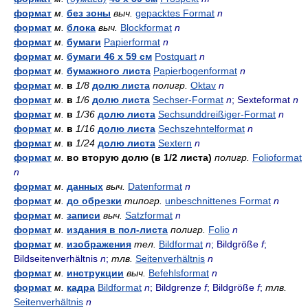
формат
м.
без зоны
выч.
gepacktes Format
n
формат
м.
блока
выч.
Blockformat
n
формат
м.
бумаги
Papierformat
n
формат
м.
бумаги 46 х 59 см
Postquart
n
формат
м.
бумажного листа
Papierbogenformat
n
формат
м.
в
1/8
долю листа
полигр.
Oktav
n
формат
м.
в
1/6
долю листа
Sechser-Format
n
; Sexteformat
n
формат
м.
в
1/36
долю листа
Sechsunddreißiger-Format
n
формат
м.
в
1/16
долю листа
Sechszehntelformat
n
формат
м.
в
1/24
долю листа
Sextern
n
формат
м.
во вторую долю (в 1/2 листа)
полигр.
Folioformat
n
формат
м.
данных
выч.
Datenformat
n
формат
м.
до обрезки
типогр.
unbeschnittenes Format
n
формат
м.
записи
выч.
Satzformat
n
формат
м.
издания в пол-листа
полигр.
Folio
n
формат
м.
изображения
тел.
Bildformat
n
; Bildgröße
f
;
Bildseitenverhältnis
n
;
тлв.
Seitenverhältnis
n
формат
м.
инструкции
выч.
Befehlsformat
n
формат
м.
кадра
Bildformat
n
; Bildgrenze
f
; Bildgröße
f
;
тлв.
Seitenverhältnis
n