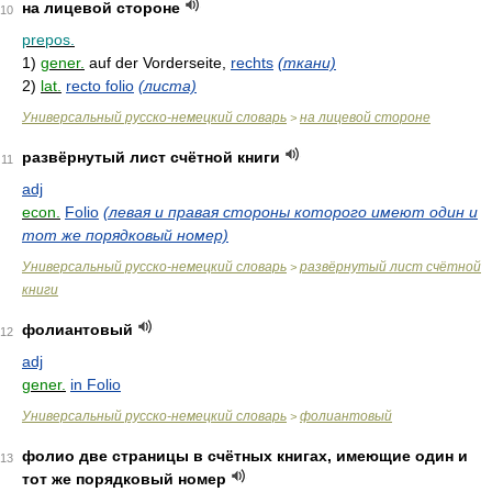
на лицевой стороне
10
prepos.
1)
gener.
auf der Vorderseite,
rechts
(ткани)
2)
lat.
recto folio
(листа)
Универсальный русско-немецкий словарь
на лицевой стороне
>
развёрнутый лист счётной книги
11
adj
econ.
Folio
(левая и правая стороны которого имеют один и
тот же порядковый номер)
Универсальный русско-немецкий словарь
развёрнутый лист счётной
>
книги
фолиантовый
12
adj
gener.
in Folio
Универсальный русско-немецкий словарь
фолиантовый
>
фолио две страницы в счётных книгах, имеющие один и
13
тот же порядковый номер