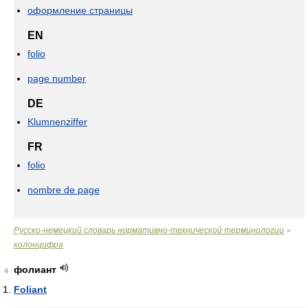
оформление страницы
EN
folio
page number
DE
Klumnenziffer
FR
folio
nombre de page
Русско-немецкий словарь нормативно-технической терминологии
>
колонцифра
фолиант
4
Foliant