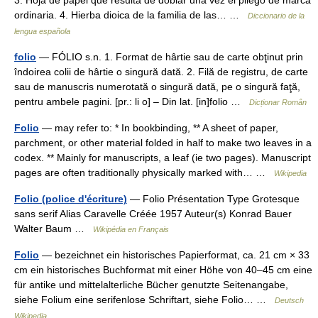
3. Hoja de papel que resulta de doblar una vez el pliego de marca
ordinaria. 4. Hierba dioica de la familia de las… …
Diccionario de la
lengua española
folio
— FÓLIO s.n. 1. Format de hârtie sau de carte obţinut prin
îndoirea colii de hârtie o singură dată. 2. Filă de registru, de carte
sau de manuscris numerotată o singură dată, pe o singură faţă,
pentru ambele pagini. [pr.: li o] – Din lat. [in]folio …
Dicționar Român
Folio
— may refer to: * In bookbinding, ** A sheet of paper,
parchment, or other material folded in half to make two leaves in a
codex. ** Mainly for manuscripts, a leaf (ie two pages). Manuscript
pages are often traditionally physically marked with… …
Wikipedia
Folio (police d'écriture)
— Folio Présentation Type Grotesque
sans serif Alias Caravelle Créée 1957 Auteur(s) Konrad Bauer
Walter Baum …
Wikipédia en Français
Folio
— bezeichnet ein historisches Papierformat, ca. 21 cm × 33
cm ein historisches Buchformat mit einer Höhe von 40–45 cm eine
für antike und mittelalterliche Bücher genutzte Seitenangabe,
siehe Folium eine serifenlose Schriftart, siehe Folio… …
Deutsch
Wikipedia