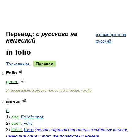
Перевод:
с русского на
с немецкого на
немецкий
русский
in folio
Толкование
Перевод
Folio
1
gener.
fol.
Универсальный русско-немецкий словарь
Folio
>
фолио
2
n
1)
eng.
Folioformat
2)
econ.
Folio
3)
busin.
Folio
(левая и правая страницы в счётных книгах,
имеющие один и тот же порядковый номер)