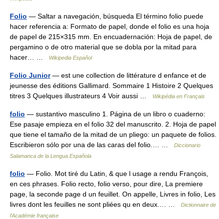
Folio
— Saltar a navegación, búsqueda El término folio puede
hacer referencia a: Formato de papel, donde el folio es una hoja
de papel de 215×315 mm. En encuadernación: Hoja de papel, de
pergamino o de otro material que se dobla por la mitad para
hacer… …
Wikipedia Español
Folio Junior
— est une collection de littérature d enfance et de
jeunesse des éditions Gallimard. Sommaire 1 Histoire 2 Quelques
titres 3 Quelques illustrateurs 4 Voir aussi …
Wikipédia en Français
folio
— sustantivo masculino 1. Página de un libro o cuaderno:
Ese pasaje empieza en el folio 32 del manuscrito. 2. Hoja de papel
que tiene el tamaño de la mitad de un pliego: un paquete de folios.
Escribieron sólo por una de las caras del folio.… …
Diccionario
Salamanca de la Lengua Española
folio
— Folio. Mot tiré du Latin, & que l usage a rendu François,
en ces phrases. Folio recto, folio verso, pour dire, La premiere
page, la seconde page d un feuillet. On appelle, Livres in folio, Les
livres dont les feuilles ne sont pliées qu en deux.… …
Dictionnaire de
l'Académie française