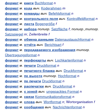
формат
м.
книги
Buchformat
n
формат
м.
кода
выч.
Koderahmen
m
формат
м.
команды
выч.
Befehlsformat
n
формат
м.
контрольного поля
выч.
Kontrollfeldformat
n
формат
м.
листа
Bogengröße
f
формат
м.
набора
полигр.
Satzfläche
f
;
полигр.,типогр.
Satzspiegel
m
; Zeilenbreite
f
формат
м.
обмена данными
Datenaustauschformat
n
формат
м.
отчёта
выч.
Berichtsart
f
формат
м.
передаваемого изображения
типогр.
Übertragungsformat
n
формат
м.
перфокарты
выч.
Lochkartenformat
n
формат
м.
печати
Druckformat
n
формат
м.
печатного бланка
выч.
Druckformat
n
формат
м.
по высоте
типогр.
Hochformat
n
формат
м.
по печати
Druckformat
n
формат
м.
распечатки
выч.
Druckformat
n
формат
м.
с зоной
выч.
ungepacktes Format
n
формат
м.
связи
Kommunikationsformat
n
формат
м.
слова
выч.
Wortformat
n
; Wortorganisation
f
формат
м.
сообщения
выч.
Nachrichtenformat
n