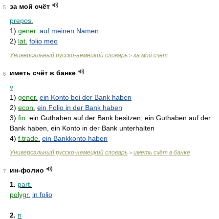
за мой счёт
5
prepos.
1)
gener.
auf meinen Namen
2)
lat.
folio meo
Универсальный русско-немецкий словарь
за мой счёт
>
иметь счёт в банке
6
v
1)
gener.
ein Konto bei der Bank haben
2)
econ.
ein Folio in der Bank haben
3)
fin.
ein Guthaben auf der Bank besitzen, ein Guthaben auf der
Bank haben, ein Konto in der Bank unterhalten
4)
f.trade.
ein Bankkonto haben
Универсальный русско-немецкий словарь
иметь счёт в банке
>
ин-фолио
7
1.
part.
polygr.
in folio
2.
n