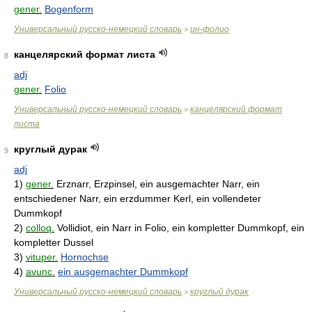
gener.
Bogenform
Универсальный русско-немецкий словарь
ин-фолио
>
канцелярский формат листа
8
adj
gener.
Folio
Универсальный русско-немецкий словарь
канцелярский формат
>
листа
круглый дурак
9
adj
1)
gener.
Erznarr, Erzpinsel, ein ausgemachter Narr, ein
entschiedener Narr, ein erzdummer Kerl, ein vollendeter
Dummkopf
2)
colloq.
Vollidiot, ein Narr in Folio, ein kompletter Dummkopf, ein
kompletter Dussel
3)
vituper.
Hornochse
4)
avunc.
ein ausgemachter Dummkopf
Универсальный русско-немецкий словарь
круглый дурак
>