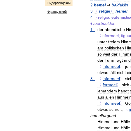
Нидерландский
2
hemel
⇒
baldakijn
3
〈
religie
〉
hemel
Французский
4
〈religie
;
eufemisti
♦
voorbeelden:
1
der
abendliche
Hi
〈informeel
;
figuu
unter
freiem
Himm
am
politischen
Hi
so
weit
der
Himme
der
Turm
ragt
in
d
〈
informeel
〉
je
etwas
fällt
nicht
ei
3
〈
informeel
〉
sic
〈
formeel
〉
sich
jemandem
hängt
aus
allen
Himmel
〈
informeel
〉
Go
etwas
schreit
,
〈
hemeltergend
Himmel
und
Hölle
Himmel
und
Hölle