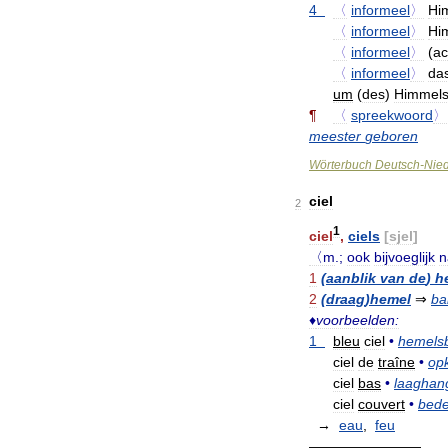
4
〈
informeel
〉
Hi
〈
informeel
〉
Hi
〈
informeel
〉
(
a
〈
informeel
〉
da
um
(
des
)
Himmel
¶
〈
spreekwoord
〉
meester
geboren
Wörterbuch
Deutsch
-
Nied
ciel
2
1
ciel
,
ciels
[
sjel
]
〈m
.;
ook
bijvoeglijk
n
1
(
aanblik
van
de
)
h
2
(
draag
)
hemel
⇒
ba
♦
voorbeelden:
1
bleu
ciel
•
hemels
ciel
de
traîne
•
opk
ciel
bas
•
laaghan
ciel
couvert
•
bede
→
eau
,
feu
————————