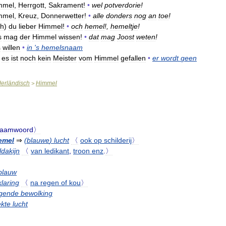
mmel
,
Herrgott
,
Sakrament
!
•
wel
potverdorie
!
mmel
,
Kreuz
,
Donnerwetter
!
•
alle
donders
nog
an
toe
!
ch
)
du
lieber
Himmel
!
•
och
hemel
!,
hemeltje
!
s
mag
der
Himmel
wissen
!
•
dat
mag
Joost
weten
!
s
willen
•
in
'
s
hemelsnaam
es
ist
noch
kein
Meister
vom
Himmel
gefallen
•
er
wordt
geen
erländisch
Himmel
>
aamwoord〉
emel
⇒
(
blauwe
)
lucht
〈
ook
op
schilderij
〉
ldakijn
〈
van
ledikant
,
troon
enz
.
〉
blauw
laring
〈
na
regen
of
kou
〉
gende
bewolking
kte
lucht