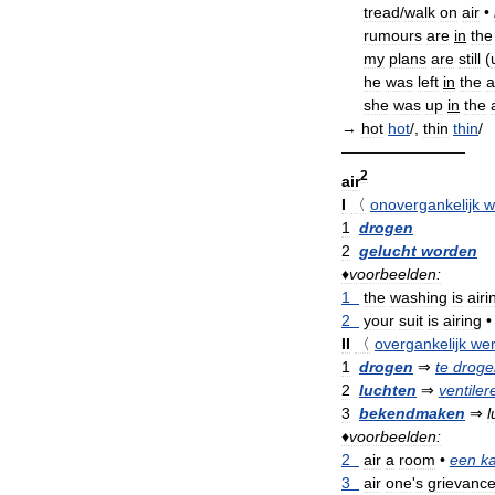
tread
/
walk
on
air
•
rumours
are
in
the
my
plans
are
still
(
he
was
left
in
the
a
she
was
up
in
the
→
hot
hot
/,
thin
thin
/
————————
2
air
I
〈
onovergankelijk
w
1
drogen
2
gelucht
worden
♦
voorbeelden:
1
the
washing
is
airi
2
your
suit
is
airing
•
II
〈
overgankelijk
we
1
drogen
⇒
te
droge
2
luchten
⇒
ventiler
3
bekendmaken
⇒
l
♦
voorbeelden:
2
air
a
room
•
een
k
3
air
one
'
s
grievanc