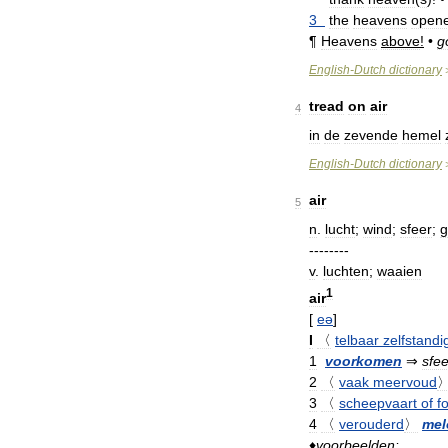
3
the
heavens
open
¶
Heavens
above
!
•
g
English
-
Dutch
dictionary
tread
on
air
4
in
de
zevende
hemel
English
-
Dutch
dictionary
air
5
n
.
lucht
;
wind
;
sfeer
;
g
--------
v
.
luchten
;
waaien
1
air
[
eə
]
I
〈
telbaar
zelfstandi
1
voorkomen
⇒
sfee
2
〈
vaak
meervoud
3
〈
scheepvaart
of
f
4
〈
verouderd
〉
mel
♦
voorbeelden: