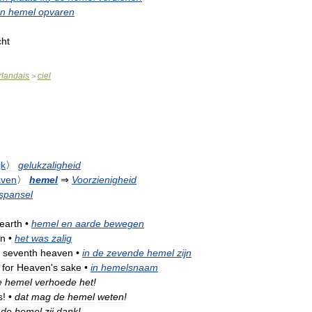
en
hemel
opvaren
cht
rlandais
ciel
>
jk
〉
gelukzaligheid
ven
〉
hemel
⇒
Voorzienigheid
tspansel
earth
•
hemel
en
aarde
bewegen
en
•
het
was
zalig
seventh
heaven
•
in
de
zevende
hemel
zijn
,
for
Heaven
'
s
sake
•
in
hemelsnaam
e
hemel
verhoede
het
!
s
!
•
dat
mag
de
hemel
weten
!
de
hemel
zij
dank
!