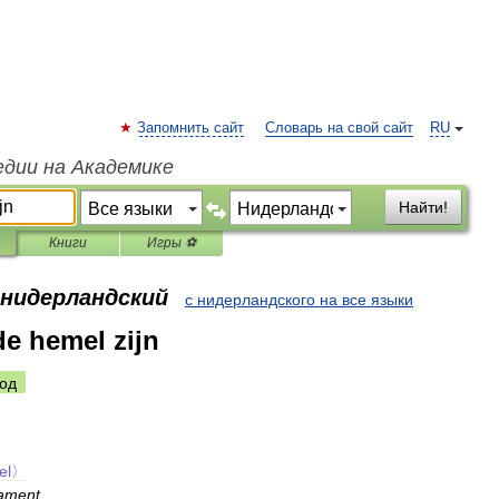
Запомнить сайт
Словарь на свой сайт
RU
едии на Академике
Найти!
Книги
Игры ⚽
 нидерландский
с нидерландского на все языки
de hemel zijn
од
el〉
mament