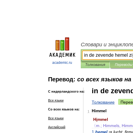
Словари и энциклоп
academic.ru
Толкования
Переводы
Перевод:
со всех языков на
in de zeven
С нидерландского на:
Все языки
Толкование
Перев
Со всех языков на:
Himmel
1
Все языки
H
i
mmel
〈m
.;
Himmels
,
Himm
Английский
1
hemel
⇒
lucht
,
fir