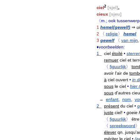
2
ciel
[
sjel
]
,
cieux
[
sjeu
]
〈m
.;
ook
tussenwer
1
hemel
(
gewelf
)
⇒
u
2
〈
religie
〉
hemel
3
gewelf
〈
van
mijn
♦
voorbeelden:
1
ciel
étoilé
•
sterre
remuer
ciel
et
terr
〈
figuurlijk
〉
tom
avoir
l
'
air
de
tomb
à
ciel
ouvert
•
in
d
sous
le
ciel
•
hier
sous
d
'
autres
cie
→
enfant
,
nom
,
vo
2
présent
du
ciel
•
g
juste
ciel
!
•
goeie
〈
figuurlijk
〉
être
〈
spreekwoord
〉
élever
qn
.
jusqu
'
a
mériter
le
ciel
•
(
e