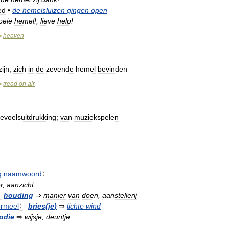
ed
•
de
hemelsluizen
gingen
open
oeie
hemel
!,
lieve
help
!
heaven
>
zijn
,
zich
in
de
zevende
hemel
bevinden
tread
on
air
>
evoelsuitdrukking
;
van
muziekspelen
g
naamwoord
〉
r
,
aanzicht
〉
houding
⇒
manier
van
doen
,
aanstellerij
ormeel
〉
bries
(
je
)
⇒
lichte
wind
odie
⇒
wijsje
,
deuntje