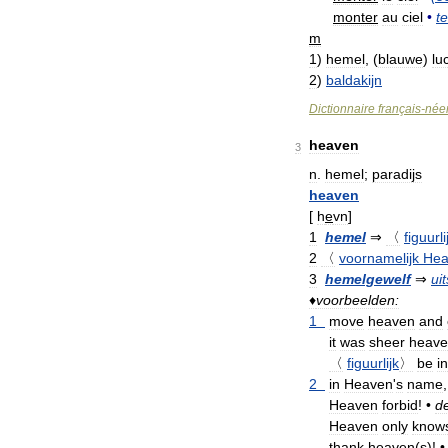
monter
au
ciel
•
t
m
1
)
hemel
, (
blauwe
)
lu
2
)
baldakijn
Dictionnaire
français
-
née
heaven
3
n
.
hemel
;
paradijs
heaven
[
h
e
vn
]
1
hemel
⇒
〈
figuurli
2
〈
voornamelijk
Hea
3
hemelgewelf
⇒
ui
♦
voorbeelden:
1
move
heaven
and
it
was
sheer
heav
〈
figuurlijk
〉
be
in
2
in
Heaven
'
s
name
Heaven
forbid
!
•
d
Heaven
only
know
thank
heaven
(
s
)!
•