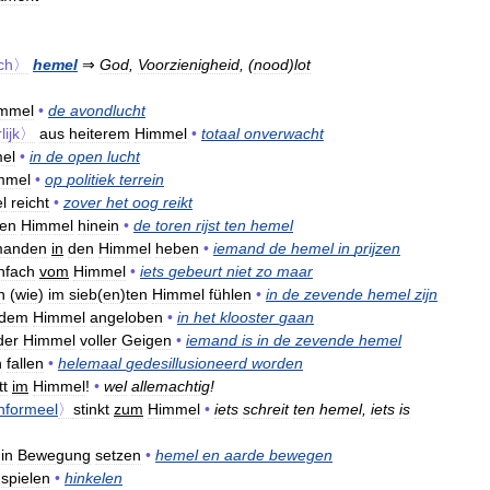
sch〉
hemel
⇒
God
,
Voorzienigheid
, (
nood
)
lot
mmel
•
de
avondlucht
rlijk〉
aus
heiterem
Himmel
•
totaal
onverwacht
el
•
in
de
open
lucht
mmel
•
op
politiek
terrein
l
reicht
•
zover
het
oog
reikt
en
Himmel
hinein
•
de
toren
rijst
ten
hemel
manden
in
den
Himmel
heben
•
iemand
de
hemel
in
prijzen
nfach
vom
Himmel
•
iets
gebeurt
niet
zo
maar
h
(
wie
)
im
sieb
(
en
)
ten
Himmel
fühlen
•
in
de
zevende
hemel
zijn
dem
Himmel
angeloben
•
in
het
klooster
gaan
der
Himmel
voller
Geigen
•
iemand
is
in
de
zevende
hemel
n
fallen
•
helemaal
gedesillusioneerd
worden
tt
im
Himmel
!
•
wel
allemachtig
!
informeel
〉
stinkt
zum
Himmel
•
iets
schreit
ten
hemel
,
iets
is
in
Bewegung
setzen
•
hemel
en
aarde
bewegen
spielen
•
hinkelen