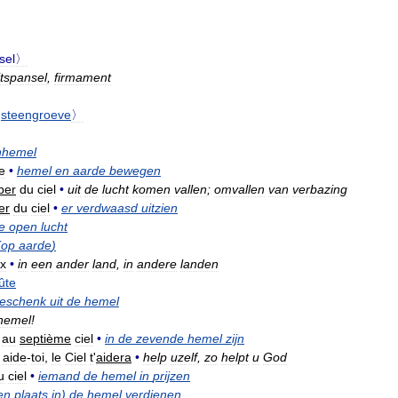
psel〉
itspansel
,
firmament
,
steengroeve
〉
nhemel
e
•
hemel
en
aarde
bewegen
ber
du
ciel
•
uit
de
lucht
komen
vallen
;
omvallen
van
verbazing
er
du
ciel
•
er
verdwaasd
uitzien
e
open
lucht
(
op
aarde
)
ux
•
in
een
ander
land
,
in
andere
landen
ûte
eschenk
uit
de
hemel
hemel
!
au
septième
ciel
•
in
de
zevende
hemel
zijn
aide
-
toi
,
le
Ciel
t
'
aidera
•
help
uzelf
,
zo
helpt
u
God
u
ciel
•
iemand
de
hemel
in
prijzen
en
plaats
in
)
de
hemel
verdienen