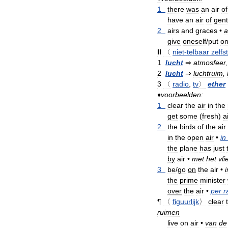
1
there
was
an
air
of
have
an
air
of
genti
2
airs
and
graces
•
a
give
oneself
/
put
o
II
〈
niet
-
telbaar
zelfs
1
lucht
⇒
atmosfeer
2
lucht
⇒
luchtruim
,
3
〈
radio
,
tv
〉
ether
♦
voorbeelden:
1
clear
the
air
in
the
get
some
(
fresh
)
a
2
the
birds
of
the
air
in
the
open
air
•
in
the
plane
has
just
by
air
•
met
het
vli
3
be
/
go
on
the
air
•
i
the
prime
minister
over
the
air
•
per
r
¶
〈
figuurlijk
〉
clear
ruimen
live
on
air
•
van
de