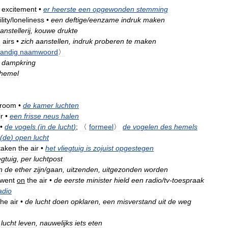
excitement
•
er
heerste
een
opgewonden
stemming
lity
/
loneliness
•
een
deftige
/
eenzame
indruk
maken
anstellerij
,
kouwe
drukte
n
airs
•
zich
aanstellen
,
indruk
proberen
te
maken
tandig
naamwoord
〉
,
dampkring
hemel
room
•
de
kamer
luchten
ir
•
een
frisse
neus
halen
•
de
vogels
(
in
de
lucht
)
;
〈
formeel
〉
de
vogelen
des
hemels
(
de
)
open
lucht
taken
the
air
•
het
vliegtuig
is
zojuist
opgestegen
egtuig
,
per
luchtpost
n
de
ether
zijn
/
gaan
,
uitzenden
,
uitgezonden
worden
went
on
the
air
•
de
eerste
minister
hield
een
radio
/
tv
-
toespraak
adio
the
air
•
de
lucht
doen
opklaren
,
een
misverstand
uit
de
weg
lucht
leven
,
nauwelijks
iets
eten