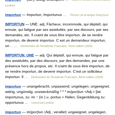
Lexikon
importun
— Importun, Importunus …
Thresor de la langue françoyse
IMPORTUN
— UNE. adj. Fâcheux, incommode, qui déplaît, qui
ennuie, qui fatigue par ses assiduités, par ses discours, par ses
demandes, etc. Il craint de vous être importun, de se rendre
importun, de devenir importun. C est un demandeur importun,
un… …
Dictionnaire de l'Academie Francaise, 7eme edition (1835)
IMPORTUN, UNE
— adj. Qui déplaît, qui ennuie, qui fatigue par
des assiduités, par des discours, par des demandes, par une
présence hors de propos, etc. Il craint de vous être importun, de
se rendre importun, de devenir importun. C’est un solliciteur
importun. Il …
Dictionnaire de l'Academie Francaise, 8eme edition (1935)
importun
— unangebracht; unpassend; ungelegen; ungeeignet;
widrig; ungünstig; unzweckmäßig * * * im|por|tun <Adj.> [lat.
importunus, zu: im ↑ (in ) u. portus = Hafen, Gegenbildung zu:
opportunus …
Universal-Lexikon
importun
— im|por|tun 〈Adj.; veraltet〉 ungeeignet, ungelegen,