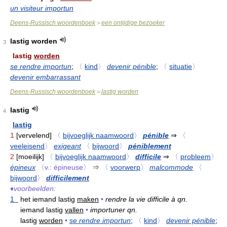
un visiteur importun
Deens-Russisch woordenboek
een ontijdige bezoeker
>
lastig worden
3
lastig
worden
se rendre importun
;
〈
kind
〉
devenir pénible
;
〈
situatie
〉
devenir embarrassant
Deens-Russisch woordenboek
lastig worden
>
lastig
4
lastig
1
[vervelend]
〈
bijvoeglijk naamwoord
〉
pénible
⇒
〈
veeleisend
〉
exigeant
〈
bijwoord
〉
péniblement
2
[moeilijk]
〈
bijvoeglijk naamwoord
〉
difficile
⇒
〈
probleem
〉
épineux
〈v.: épineuse〉
⇒
〈
voorwerp
〉
malcommode
〈
bijwoord
〉
difficilement
♦
voorbeelden:
1
het iemand lastig
maken
•
rendre la vie difficile à qn.
iemand lastig
vallen
•
importuner qn.
lastig
worden
•
se rendre importun
;
〈
kind
〉
devenir pénible
;