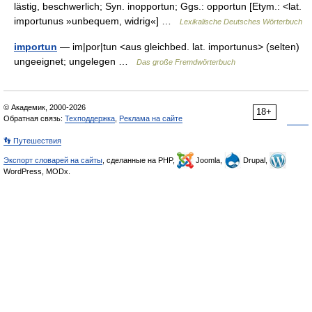
lästig, beschwerlich; Syn. inopportun; Ggs.: opportun [Etym.: <lat.
importunus »unbequem, widrig«] …
Lexikalische Deutsches Wörterbuch
importun
— im|por|tun <aus gleichbed. lat. importunus> (selten)
ungeeignet; ungelegen …
Das große Fremdwörterbuch
© Академик, 2000-2026
18+
Обратная связь:
Техподдержка
,
Реклама на сайте
👣 Путешествия
Экспорт словарей на сайты
, сделанные на PHP,
Joomla,
Drupal,
WordPress, MODx.