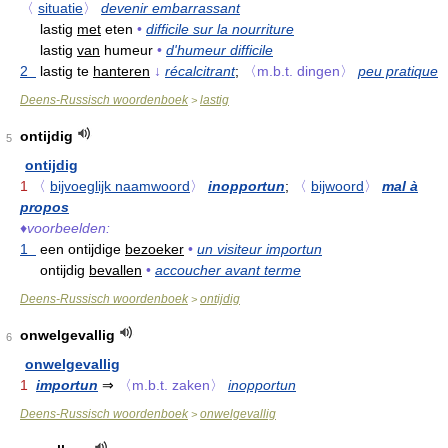
〈
situatie
〉
devenir embarrassant
lastig
met
eten
•
difficile sur la nourriture
lastig
van
humeur
•
d'humeur difficile
2
lastig te
hanteren
↓
récalcitrant
;
〈m.b.t. dingen〉
peu pratique
Deens-Russisch woordenboek
lastig
>
ontijdig
5
ontijdig
1
〈
bijvoeglijk naamwoord
〉
inopportun
;
〈
bijwoord
〉
mal à
propos
♦
voorbeelden:
1
een ontijdige
bezoeker
•
un visiteur importun
ontijdig
bevallen
•
accoucher avant terme
Deens-Russisch woordenboek
ontijdig
>
onwelgevallig
6
onwelgevallig
1
importun
⇒
〈m.b.t. zaken〉
inopportun
Deens-Russisch woordenboek
onwelgevallig
>