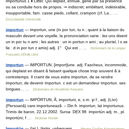
importunus 1 ♦ Littér. Qui déplaît, ennuie, gêne par sa présence
ou sa conduite hors de propos. ⇒ indiscret; embêtant, indésirable,
insupportable; fam. casse pieds, collant, crampon (cf. La… …
Encyclopédie Universelle
importun
— importun, une (in por tun, tu n ; quant à la liaison du
masculin devant une voyelle, la prononciation varie : les uns disent
un in por tu n ami ; les autres : un in portun n ami ; au pluriel, l s se
lie : d in por tun z amis) adj. 1° Qui est… …
Dictionnaire de la Langue
Française d'Émile Littré
importun
— IMPORTUN, [import]une. adj. Fascheux, incommode,
qui deplaist en disant & faisant quelque chose trop souvent & à
contretemps. Il craint de vous estre importun, de se rendre
importun, de devenir importun. c est un demandeur importun. ses
longues… …
Dictionnaire de l'Académie française
importun
— IMPÓRTUN, Ă, importuni, e, s.m. şi f., adj. (Livr)
(Persoană) care importunează. – Din fr. importun, lat importunus.
Trimis de baron, 22.12.2002. Sursa: DEX 98 importún adj. m., pl.
importúni; f …
Dicționar Român
Importūn
— (lat.), lästig, unbequem …
Meyers Großes Konversations-