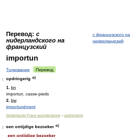
Перевод:
с
с французского на
нидерландского на
нидерландский
французский
importun
Толкование
Перевод
opdringerig
1
1.
bn
importun, casse-pieds
2.
bw
importunément
Nederlands-Frans woordenboek
opdringerig
>
een ontijdige bezoeker
2
een ontijdige
bezoeker