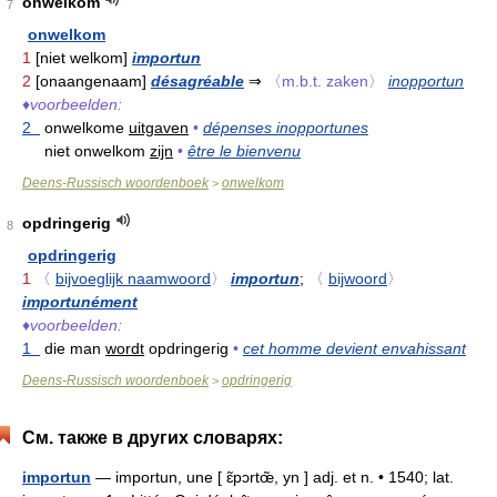
onwelkom
7
onwelkom
1
[niet welkom]
importun
2
[onaangenaam]
désagréable
⇒
〈m.b.t. zaken〉
inopportun
♦
voorbeelden:
2
onwelkome
uitgaven
•
dépenses inopportunes
niet onwelkom
zijn
•
être le bienvenu
Deens-Russisch woordenboek
onwelkom
>
opdringerig
8
opdringerig
1
〈
bijvoeglijk naamwoord
〉
importun
;
〈
bijwoord
〉
importunément
♦
voorbeelden:
1
die man
wordt
opdringerig
•
cet homme devient envahissant
Deens-Russisch woordenboek
opdringerig
>
См. также в других словарях:
importun
— importun, une [ ɛ̃pɔrtœ̃, yn ] adj. et n. • 1540; lat.