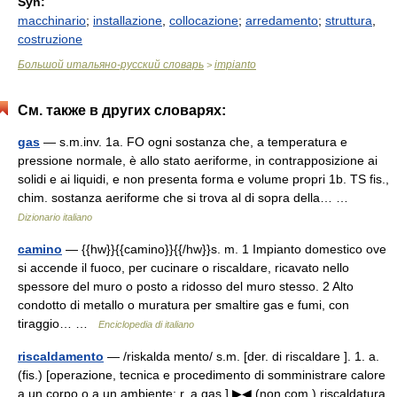
Syn:
macchinario
;
installazione
,
collocazione
;
arredamento
;
struttura
,
costruzione
Большой итальяно-русский словарь
impianto
>
См. также в других словарях:
gas
— s.m.inv. 1a. FO ogni sostanza che, a temperatura e
pressione normale, è allo stato aeriforme, in contrapposizione ai
solidi e ai liquidi, e non presenta forma e volume propri 1b. TS fis.,
chim. sostanza aeriforme che si trova al di sopra della… …
Dizionario italiano
camino
— {{hw}}{{camino}}{{/hw}}s. m. 1 Impianto domestico ove
si accende il fuoco, per cucinare o riscaldare, ricavato nello
spessore del muro o posto a ridosso del muro stesso. 2 Alto
condotto di metallo o muratura per smaltire gas e fumi, con
tiraggio… …
Enciclopedia di italiano
riscaldamento
— /riskalda mento/ s.m. [der. di riscaldare ]. 1. a.
(fis.) [operazione, tecnica e procedimento di somministrare calore
a un corpo o a un ambiente: r. a gas ] ▶◀ (non com.) riscaldatura,