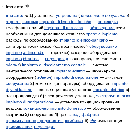
impianto
4
impianto
m
1)
установка;
устройство
(
действие и результат
);
агрегат
;
система
impianto di linee telefoniche
—
прокладка
телефонных линий
impianto di una casa
—
обзаведение
всем
необходимым для домашнего хозяйства
spese d'impianto
—
расходы по оборудованию
impianto igienico-sanitario
—
санитарно-техническое <сантехническое>
оборудование
impianto
antincendio
— (противо)пожарное оборудование
impianto
idraulico
—
водопровод
[водопроводная система] (
здания
)
impianto di
riscaldamento
centrale
— система
центрального отопления
impianto
edilizio
— инженерное
оборудование (
здания
)
impianto di
depurazione
— очистное
сооружение
2)
комплект (аппаратуры), оборудование
impianto
di
ventilazione
— вентиляционная установка
impianto elettrico
а)
электропроводка
б)
электрическая установка,
электроустановка
impianto di
refrigerazione
— установка кондиционирования
воздуха,
кондиционер
impianto
domestico
— оборудование
квартиры
3)
сооружение
4)
цех;
завод
;
фабрика
;
промышленное
предприятие
;
комбинат
5)
chir
имплантация,
приживление
,
пересадка