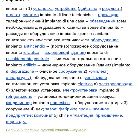
3
impianto m 1)
установка
;
устройство
(
действие
и
результат
);
агрегат
;
система
impianto di linee telefoniche --
прокладка
телефонных линий impianto di una casa --
обзаведение
всем
необходимым для домашнего хозяйства spese d'impianto --
расходы по оборудованию impianto igienico-sanitario --
санитарно-техническое <сантехническое>
оборудование
impianto
antincendio
-- (противо)пожарное оборудование
impianto
idraulico
--
водопровод
(
здания
) impianto di
riscaldamento
centrale
-- система центрального отопления
impianto
edilizio
-- инженерное оборудование (здания) impianto
di
depurazione
-- очистное
сооружение
2)
комплект
(
аппаратуры
), оборудование impianto di
ventilazione
--
вентиляционная установка impianto
elettrico
а)
электропроводка
б) электрическая установка,
электроустановка
impianto di
refrigerazione
-- установка кондиционирования воздуха,
кондиционер
impianto
domestico
-- оборудование квартиры 3)
сооружение 4) цех;
завод
;
фабрика
;
промышленное
предприятие
;
комбинат
5) chir
имплантация
,
приживление
,
пересадка
Большой итальяно-русский словарь
impianto
>