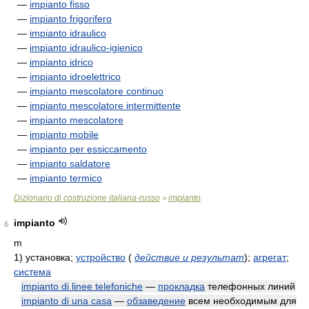
—
impianto fisso
—
impianto frigorifero
—
impianto idraulico
—
impianto idraulico-igienico
—
impianto idrico
—
impianto idroelettrico
—
impianto mescolatore continuo
—
impianto mescolatore intermittente
—
impianto mescolatore
—
impianto mobile
—
impianto per essiccamento
—
impianto saldatore
—
impianto termico
Dizionario di costruzione italiana-russo
impianto
>
impianto
6
m
1)
установка;
устройство
(
действие и результат
)
;
агрегат
;
система
impianto di linee telefoniche
—
прокладка
телефонных линий
impianto di una casa
—
обзаведение
всем необходимым для