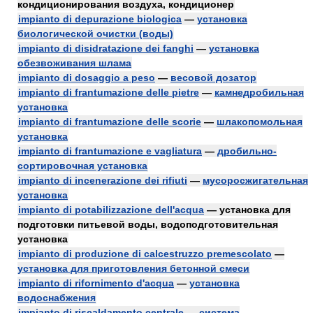
кондиционирования воздуха, кондиционер
impianto di depurazione biologica
—
установка
биологической очистки (воды)
impianto di disidratazione dei fanghi
—
установка
обезвоживания шлама
impianto di dosaggio a peso
—
весовой дозатор
impianto di frantumazione delle pietre
—
камнедробильная
установка
impianto di frantumazione delle scorie
—
шлакопомольная
установка
impianto di frantumazione e vagliatura
—
дробильно-
сортировочная установка
impianto di incenerazione dei rifiuti
—
мусоросжигательная
установка
impianto di potabilizzazione dell'acqua
— установка для
подготовки питьевой воды, водоподготовительная
установка
impianto di produzione di calcestruzzo premescolato
—
установка для приготовления бетонной смеси
impianto di rifornimento d'acqua
—
установка
водоснабжения
impianto di riscaldamento centrale
—
система