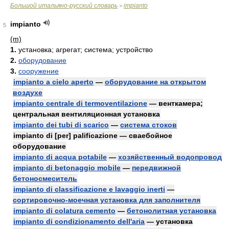
Большой итальяно-русский словарь
impianto
>
impianto
5
(m)
1.
установка; агрегат; система; устройство
2.
оборудование
3.
сооружение
impianto a cielo aperto
—
оборудование на открытом
воздухе
impianto centrale di termoventilazione
— венткамера;
центральная вентиляционная установка
impianto dei tubi di scarico
—
система стоков
impianto di [per] palificazione — сваебойное
оборудование
impianto di acqua potabile
—
хозяйственный водопровод
impianto di betonaggio mobile
—
передвижной
бетоносмеситель
impianto di classificazione e lavaggio inerti
—
сортировочно-моечная установка для заполнителя
impianto di colatura cemento
—
бетонолитная установка
impianto di condizionamento dell'aria
— установка