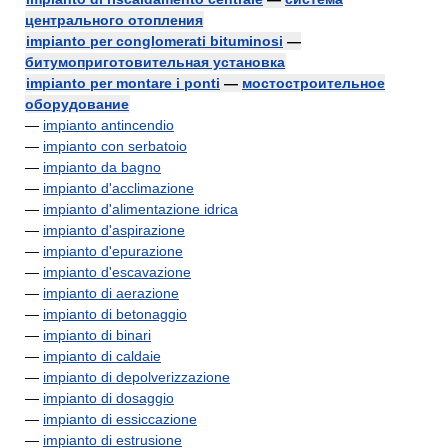
центрального отопления
impianto per conglomerati bituminosi
—
битумоприготовительная установка
impianto per montare i ponti
—
мостостроительное
оборудование
—
impianto antincendio
—
impianto con serbatoio
—
impianto da bagno
—
impianto d'acclimazione
—
impianto d'alimentazione idrica
—
impianto d'aspirazione
—
impianto d'epurazione
—
impianto d'escavazione
—
impianto di aerazione
—
impianto di betonaggio
—
impianto di binari
—
impianto di caldaie
—
impianto di depolverizzazione
—
impianto di dosaggio
—
impianto di essiccazione
—
impianto di estrusione