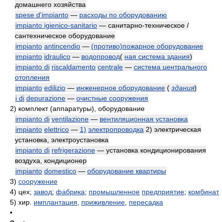
домашнего хозяйства
spese d'impianto
—
расходы по оборудованию
impianto igienico-sanitario
— санитарно-техническое /
сантехническое оборудование
impianto
antincendio
—
(противо)пожарное оборудование
impianto
idraulico
—
водопровод
(
ная система здания
)
impianto di
riscaldamento
centrale
—
система центрального
отопления
impianto
edilizio
—
инженерное оборудование
(
здания
)
i di
depurazione
—
очистные сооружения
2)
комплект (аппаратуры), оборудование
impianto di
ventilazione
—
вентиляционная установка
impianto
elettrico
—
1)
электропроводка
2) электрическая
установка, электроустановка
impianto di
refrigerazione
— установка кондиционирования
воздуха, кондиционер
impianto
domestico
—
оборудование квартиры
3)
сооружение
4)
цех;
завод
;
фабрика
;
промышленное
предприятие
;
комбинат
5)
хир.
имплантация
,
приживление
,
пересадка
•