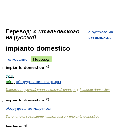
Перевод:
с итальянского
с русского на
на русский
итальянский
impianto domestico
Толкование
Перевод
impianto domestico
1
сущ.
общ.
оборудование квартиры
Итальяно-русский универсальный словарь
impianto domestico
>
impianto domestico
2
оборудование квартиры
Dizionario di costruzione italiana-russo
impianto domestico
>
impianto