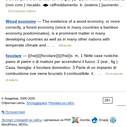
(non com.) riscaldo. ◀▶ raffreddamento. b. (estens.) [aumento …
Enciclopedia Italiana
Wood economy
— The existence of a wood economy, or more
correctly, a forest economy (since in many countries a bamboo
economy predominates), is a prominent matter in many
developing countries as well as in many other nations with
temperate climate and… …
Wikipedia
focolare
— {{hw}}{{focolare}}{{/hw}}s. m. 1 Nelle case rustiche,
piano di pietre o di mattoni per accendervi il fuoco. 2 (est., fig.)
Casa, famiglia: il focolare domestico. 3 Parte di un impianto di
combustione ove viene bruciato il combustibile: il… …
Enciclopedia
di italiano
© Академик, 2000-2026
18+
Обратная связь:
Техподдержка
,
Реклама на сайте
👣 Путешествия
Экспорт словарей на сайты
, сделанные на PHP,
Joomla,
Drupal,
WordPress, MODx.