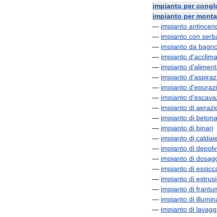
impianto
per
congl
impianto
per
monta
—
impianto
antincen
—
impianto
con
serb
—
impianto
da
bagn
—
impianto
d
'
acclim
—
impianto
d
'
alimen
—
impianto
d
'
aspiraz
—
impianto
d
'
epuraz
—
impianto
d
'
escava
—
impianto
di
aerazi
—
impianto
di
betona
—
impianto
di
binari
—
impianto
di
caldai
—
impianto
di
depolv
—
impianto
di
dosag
—
impianto
di
essicc
—
impianto
di
estrus
—
impianto
di
frantu
—
impianto
di
illumi
—
impianto
di
lavagg