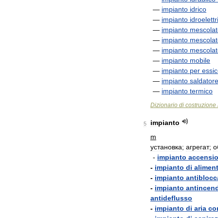
—
impianto
idrico
—
impianto
idroelettr
—
impianto
mescolat
—
impianto
mescolat
—
impianto
mescolat
—
impianto
mobile
—
impianto
per
essi
—
impianto
saldator
—
impianto
termico
Dizionario
di
costruzione
impianto
5
m
установка
;
агрегат
;
о
-
impianto
accensi
-
impianto
di
alimen
-
impianto
antibloc
-
impianto
antincen
antideflusso
-
impianto
di
aria
co