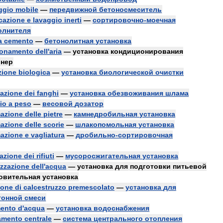
ggio
mobile
—
передвижной
бетоносмеситель
icazione
e
lavaggio
inerti
—
сортировочно
-
моечная
олнителя
a
cemento
—
бетонолитная
установка
ionamento
dell
'
aria
—
установка
кондиционирования
онер
zione
biologica
—
установка
биологической
очистки
tazione
dei
fanghi
—
установка
обезвоживания
шлама
io
a
peso
—
весовой
дозатор
mazione
delle
pietre
—
камнедробильная
установка
mazione
delle
scorie
—
шлакопомольная
установка
mazione
e
vagliatura
—
дробильно
-
сортировочная
azione
dei
rifiuti
—
мусоросжигательная
установка
izzazione
dell
'
acqua
—
установка
для
подготовки
питьевой
овительная
установка
ione
di
calcestruzzo
premescolato
—
установка
для
тонной
смеси
mento
d
'
acqua
—
установка
водоснабжения
damento
centrale
—
система
центрального
отопления