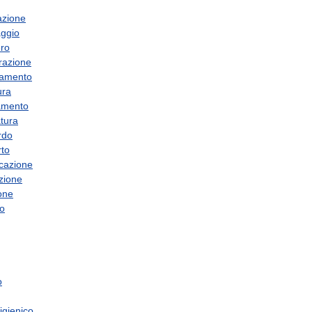
azione
ggio
ro
erazione
damento
ura
amento
atura
rdo
rto
icazione
azione
ione
o
o
igienico