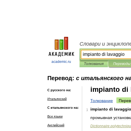
Словари и энциклоп
academic.ru
Толкования
Переводы
Перевод:
с итальянского на
impianto di
С русского на:
Итальянский
Толкование
Перев
С итальянского на:
impianto
di
lavaggi
1
Все языки
промывная
установк
Английский
Dictionnaire
polytechniq