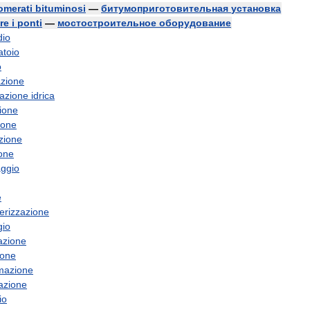
omerati
bituminosi
—
битумоприготовительная
установка
re
i
ponti
—
мостостроительное
оборудование
dio
atoio
o
azione
tazione
idrica
ione
ione
zione
one
ggio
e
erizzazione
gio
azione
ione
mazione
nazione
io