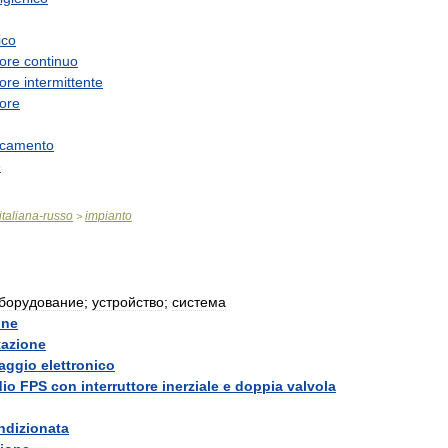
ico
ore
continuo
ore
intermittente
ore
ccamento
e
italiana
-
russo
impianto
>
борудование
;
устройство
;
система
one
tazione
caggio
elettronico
dio
FPS
con
interruttore
inerziale
e
doppia
valvola
ndizionata