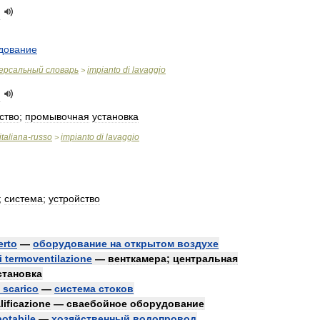
o
дование
ерсальный
словарь
impianto
di
lavaggio
>
o
ство
;
промывочная
установка
italiana
-
russo
impianto
di
lavaggio
>
;
система
;
устройство
erto
—
оборудование
на
открытом
воздухе
i
termoventilazione
—
венткамера
;
центральная
становка
scarico
—
система
стоков
lificazione
—
сваебойное
оборудование
potabile
—
хозяйственный
водопровод