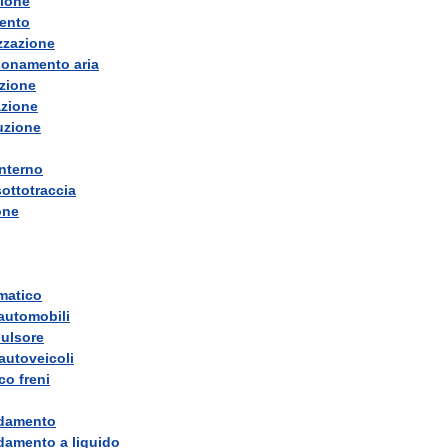
zione
ento
zzazione
ionamento
aria
zione
azione
uzione
interno
sottotraccia
ione
matico
automobili
ulsore
autoveicoli
co
freni
ddamento
ddamento
a
liquido