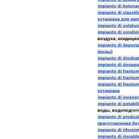
impianto
di
betona
impianto
di
classif
установка
для
зап
impianto
di
colatur
impianto
di
condiz
воздуха
,
кондици
impianto
di
depura
(
воды
)
impianto
di
disidra
impianto
di
dosagg
impianto
di
frantu
impianto
di
frantu
impianto
di
frantu
установка
impianto
di
incener
impianto
di
potabil
воды
,
водоподгот
impianto
di
produz
приготовления
бе
impianto
di
riforni
impianto
di
riscal