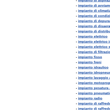
-
impianto
di
aspira
-
impianto
di
avviam
-
impianto
di
climati
-
impianto
di
condiz
-
impianto
di
depura
-
impianto
di
disaer
-
impianto
di
distrib
-
impianto
elettrico
-
impianto
elettrico
-
impianto
elettrico
-
impianto
di
filtraz
-
impianto
fisso
-
impianto
freni
-
impianto
idraulico
-
impianto
idropneu
-
impianto
lavaggio
-
impianto
motoprop
-
impianto
pesatura
-
impianto
pneumati
-
impianto
radio
-
impianto
di
raffre
-
impianto
di
raffre