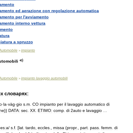
damento
damento
ed
aerazione
con
regolazione
automatica
damento
per
l
'
avviamento
damento
interno
vettura
amento
atura
ciatura
a
spruzzo
Automobile
impianto
>
utomobili
Automobile
impianto
lavaggio
automobili
>
их
словарях:
o
·
la
·
vàg
·
gio
s
.
m
.
CO
impianto
per
il
lavaggio
automatico
di
ine
}}
DATA:
sec
.
XX
.
ETIMO:
comp
.
di
2auto
e
lavaggio
…
es:a
/
s
.
f
. [
lat
.
tardo
,
eccles
.,
missa
(
propr
.,
part
.
pass
.
femm
.
di