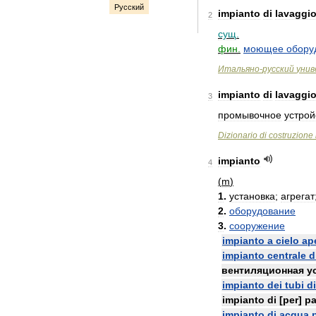
Русский
impianto
di
lavaggi
2
сущ
.
фин
.
моющее
обору
Итальяно
-
русский
унив
impianto
di
lavaggi
3
промывочное
устрой
Dizionario
di
costruzione
impianto
4
(
m
)
1
.
установка
;
агрегат
2
.
оборудование
3
.
сооружение
impianto
a
cielo
ap
impianto
centrale
d
вентиляционная
у
impianto
dei
tubi
di
impianto
di
[
per
]
pa
impianto
di
acqua