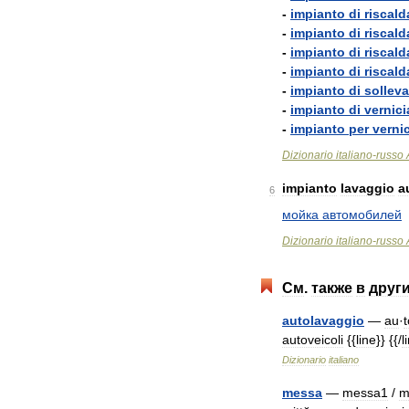
-
impianto
di
riscal
-
impianto
di
riscal
-
impianto
di
riscal
-
impianto
di
riscal
-
impianto
di
sollev
-
impianto
di
vernici
-
impianto
per
verni
Dizionario
italiano
-
russo
impianto
lavaggio
a
6
мойка
автомобилей
Dizionario
italiano
-
russo
См
.
также
в
друг
autolavaggio
—
au
·
t
autoveicoli
{{
line
}} {{/
l
Dizionario
italiano
messa
—
messa1
/
m