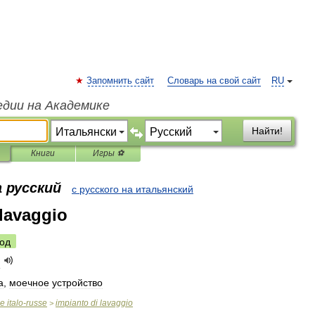
Запомнить сайт
Словарь на свой сайт
RU
едии на Академике
Найти!
Книги
Игры ⚽
 русский
с русского на итальянский
 lavaggio
од
o
а
,
моечное
устройство
ue
italo
-
russe
impianto
di
lavaggio
>