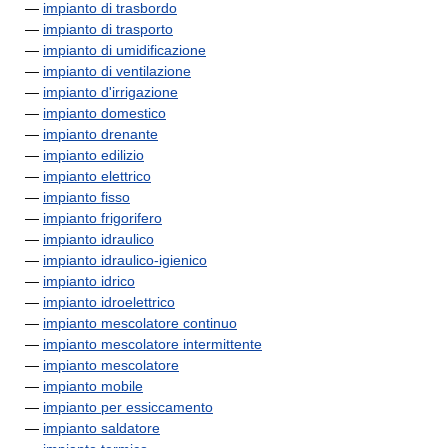
—
impianto di trasbordo
—
impianto di trasporto
—
impianto di umidificazione
—
impianto di ventilazione
—
impianto d'irrigazione
—
impianto domestico
—
impianto drenante
—
impianto edilizio
—
impianto elettrico
—
impianto fisso
—
impianto frigorifero
—
impianto idraulico
—
impianto idraulico-igienico
—
impianto idrico
—
impianto idroelettrico
—
impianto mescolatore continuo
—
impianto mescolatore intermittente
—
impianto mescolatore
—
impianto mobile
—
impianto per essiccamento
—
impianto saldatore