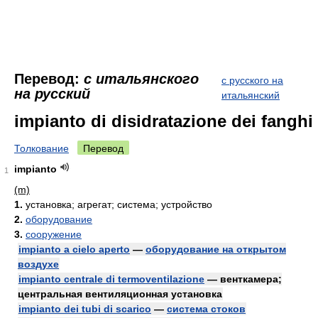
Перевод:
с итальянского
с русского на
на русский
итальянский
impianto di disidratazione dei fanghi
Толкование
Перевод
impianto
1
(m)
1.
установка; агрегат; система; устройство
2.
оборудование
3.
сооружение
impianto a cielo aperto
—
оборудование на открытом
воздухе
impianto centrale di termoventilazione
— венткамера;
центральная вентиляционная установка
impianto dei tubi di scarico
—
система стоков