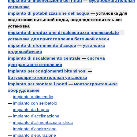
impianto di incenerazione dei rifiuti
—
мусоросжигательная
установка
impianto di potabilizzazione dell'acqua
— установка для
подготовки питьевой воды, водоподготовительная
установка
impianto di produzione di calcestruzzo premescolato
—
установка для приготовления бетонной смеси
impianto di rifornimento d'acqua
—
установка
водоснабжения
impianto di riscaldamento centrale
—
система
центрального отопления
impianto per conglomerati bituminosi
—
битумоприготовительная установка
impianto per montare i ponti
—
мостостроительное
оборудование
—
impianto antincendio
—
impianto con serbatoio
—
impianto da bagno
—
impianto d'acclimazione
—
impianto d'alimentazione idrica
—
impianto d'aspirazione
—
impianto d'epurazione