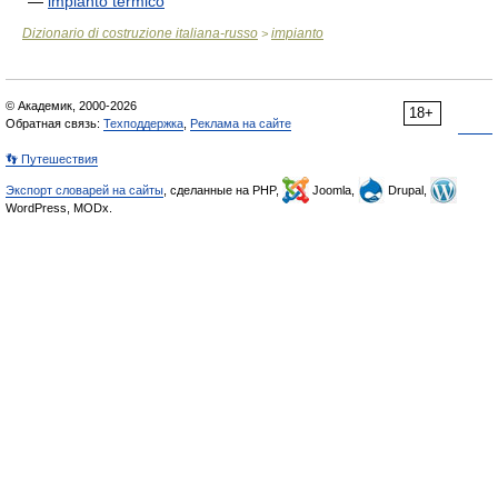
—
impianto termico
Dizionario di costruzione italiana-russo
impianto
>
© Академик, 2000-2026
18+
Обратная связь:
Техподдержка
,
Реклама на сайте
👣 Путешествия
Экспорт словарей на сайты
, сделанные на PHP,
Joomla,
Drupal,
WordPress, MODx.