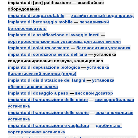
impianto di [per] palificazione — сваебойное
оборудование
impianto di acqua potabile
—
хозяйственный водопровод
impianto di betonaggio mobile
—
передвижной
бетоносмеситель
impianto di classificazione e lavaggio inerti
—
сортировочно-моечная установка для заполнителя
impianto di colatura cemento
—
бетонолитная установка
impianto di condizionamento dell'aria
— установка
кондиционирования воздуха, кондиционер
impianto di depurazione biologica
—
установка
биологической очистки (воды)
impianto di disidratazione dei fanghi
—
установка
обезвоживания шлама
impianto di dosaggio a peso
—
весовой дозатор
impianto di frantumazione delle pietre
—
камнедробильная
установка
impianto di frantumazione delle scorie
—
шлакопомольная
установка
impianto di frantumazione e vagliatura
—
дробильно-
сортировочная установка