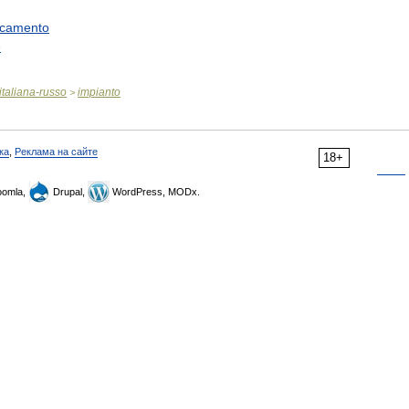
ccamento
e
italiana
-
russo
impianto
>
ка
,
Реклама на сайте
18+
omla,
Drupal,
WordPress, MODx.