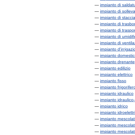
—
impianto
di
saldat
—
impianto
di
sollev
—
impianto
di
stacci
—
impianto
di
trasbo
—
impianto
di
traspo
—
impianto
di
umidif
—
impianto
di
ventil
—
impianto
d
'
irrigaz
—
impianto
domestic
—
impianto
drenante
—
impianto
edilizio
—
impianto
elettrico
—
impianto
fisso
—
impianto
frigorifer
—
impianto
idraulico
—
impianto
idraulico
-
—
impianto
idrico
—
impianto
idroelettr
—
impianto
mescolat
—
impianto
mescolat
—
impianto
mescolat