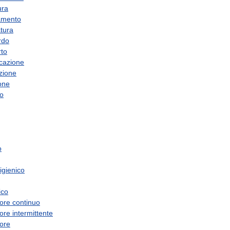
ura
amento
atura
rdo
rto
icazione
azione
ione
o
o
igienico
ico
ore
continuo
ore
intermittente
ore