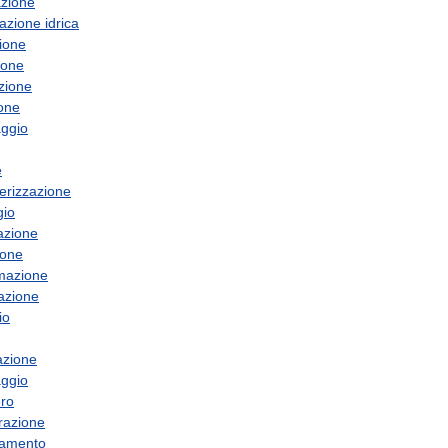
azione
tazione
idrica
ione
ione
zione
one
ggio
e
erizzazione
gio
azione
ione
mazione
nazione
io
azione
ggio
ro
erazione
damento