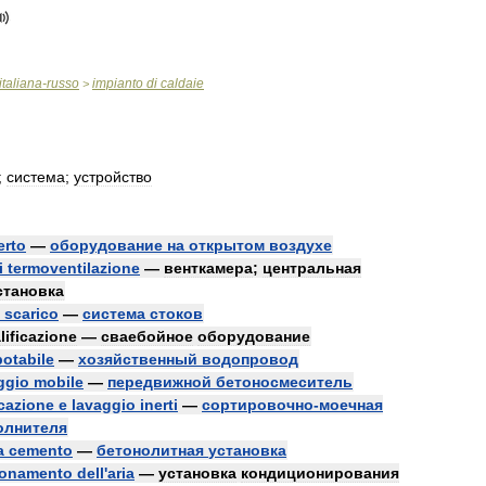
italiana
-
russo
impianto
di
caldaie
>
;
система
;
устройство
erto
—
оборудование
на
открытом
воздухе
i
termoventilazione
—
венткамера
;
центральная
становка
scarico
—
система
стоков
lificazione
—
сваебойное
оборудование
potabile
—
хозяйственный
водопровод
ggio
mobile
—
передвижной
бетоносмеситель
icazione
e
lavaggio
inerti
—
сортировочно
-
моечная
олнителя
a
cemento
—
бетонолитная
установка
ionamento
dell
'
aria
—
установка
кондиционирования