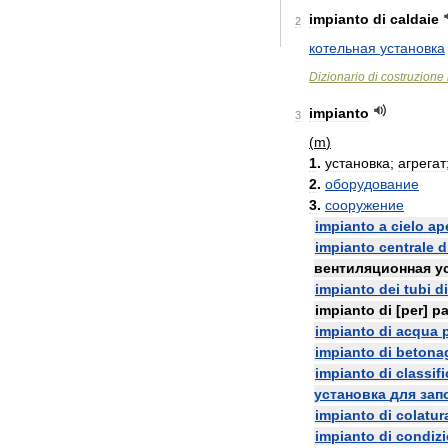
impianto
di
caldaie
2
котельная
установка
Dizionario
di
costruzione
impianto
3
(
m
)
1
.
установка
;
агрегат
2
.
оборудование
3
.
сооружение
impianto
a
cielo
ap
impianto
centrale
d
вентиляционная
у
impianto
dei
tubi
di
impianto
di
[
per
]
pa
impianto
di
acqua
impianto
di
betona
impianto
di
classif
установка
для
зап
impianto
di
colatur
impianto
di
condiz