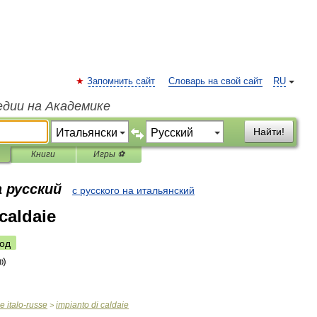
Запомнить сайт
Словарь на свой сайт
RU
едии на Академике
Найти!
Книги
Игры ⚽
 русский
с русского на итальянский
caldaie
од
ue
italo
-
russe
impianto
di
caldaie
>