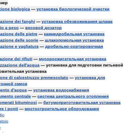
онер
zione
biologica
—
установка
биологической
очистки
tazione
dei
fanghi
—
установка
обезвоживания
шлама
io
a
peso
—
весовой
дозатор
mazione
delle
pietre
—
камнедробильная
установка
mazione
delle
scorie
—
шлакопомольная
установка
mazione
e
vagliatura
—
дробильно
-
сортировочная
azione
dei
rifiuti
—
мусоросжигательная
установка
izzazione
dell
'
acqua
—
установка
для
подготовки
питьевой
овительная
установка
ione
di
calcestruzzo
premescolato
—
установка
для
тонной
смеси
mento
d
'
acqua
—
установка
водоснабжения
damento
centrale
—
система
центрального
отопления
omerati
bituminosi
—
битумоприготовительная
установка
re
i
ponti
—
мостостроительное
оборудование
dio
atoio
o