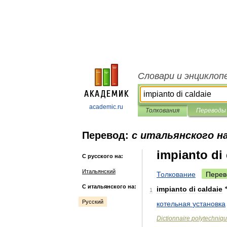
Словари и энциклоп
academic.ru
Толкования
Переводы
Перевод:
с итальянского на
impianto di 
С русского на:
Итальянский
Толкование
Перев
С итальянского на:
impianto
di
caldaie
1
Русский
котельная
установка
Dictionnaire
polytechniq