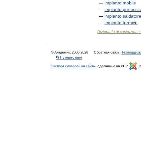
—
impianto
mobile
—
impianto
per
essi
—
impianto
saldator
—
impianto
termico
Dizionario
di
costruzione
© Академик, 2000-2026
Обратная связь:
Техподдерж
👣 Путешествия
Экспорт словарей на сайты
, сделанные на PHP,
Jo