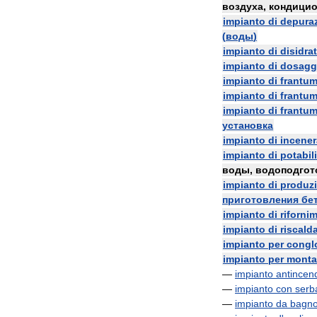
воздуха
,
кондици
impianto
di
depura
(
воды
)
impianto
di
disidra
impianto
di
dosagg
impianto
di
frantu
impianto
di
frantu
impianto
di
frantu
установка
impianto
di
incener
impianto
di
potabil
воды
,
водоподгот
impianto
di
produz
приготовления
бе
impianto
di
riforni
impianto
di
riscal
impianto
per
congl
impianto
per
monta
—
impianto
antincen
—
impianto
con
serb
—
impianto
da
bagn