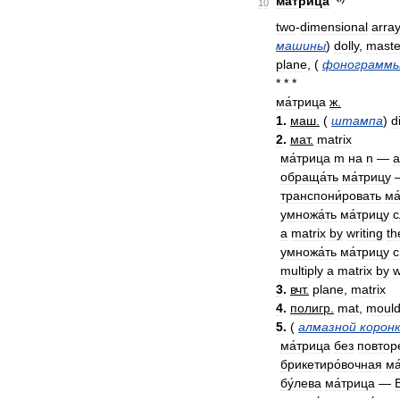
матрица
10
two
-
dimensional
array
машины
)
dolly
,
maste
plane
,
(
фонограмм
* * *
ма́трица
ж
.
1
.
маш
.
(
штампа
)
d
2
.
мат
.
matrix
ма́трица
m
на
n
—
a
обраща́ть
ма́трицу
транспони́ровать
ма
умножа́ть
ма́трицу
с
a
matrix
by
writing
th
умножа́ть
ма́трицу
с
multiply
a
matrix
by
w
3
.
вчт
.
plane
,
matrix
4
.
полигр
.
mat
,
moul
5
.
(
алмазной
корон
ма́трица
без
повтор
брикетиро́вочная
ма
бу́лева
ма́трица
—