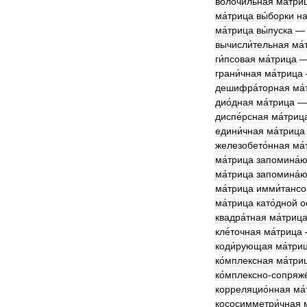
волочи́льная
ма́три
ма́трица
вы́борки
н
ма́трица
вы́пуска
вычисли́тельная
ма́
ги́псовая
ма́трица
грани́чная
ма́трица
дешифра́торная
ма́
дио́дная
ма́трица
диспе́рсная
ма́триц
едини́чная
ма́трица
железобето́нная
ма́
ма́трица
запомина́
ма́трица
запомина́
ма́трица
имми́тансо
ма́трица
като́дной
о
квадра́тная
ма́триц
кле́точная
ма́трица
коди́рующая
ма́три
ко́мплексная
ма́три
ко́мплексно
-
сопряжё
корреляцио́нная
ма
кососимметри́чная