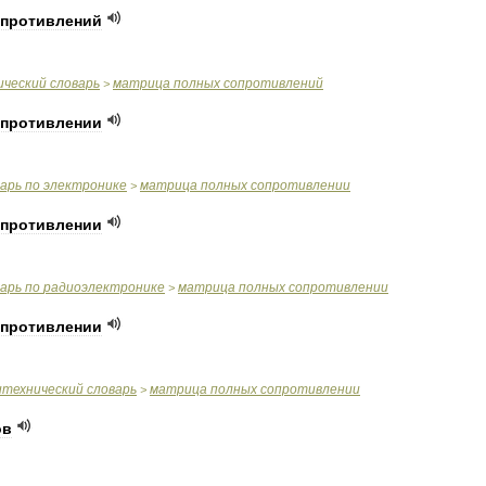
опротивлений
ический
словарь
матрица
полных
сопротивлений
>
опротивлении
варь
по
электронике
матрица
полных
сопротивлении
>
опротивлении
варь
по
радиоэлектронике
матрица
полных
сопротивлении
>
опротивлении
итехнический
словарь
матрица
полных
сопротивлении
>
ов