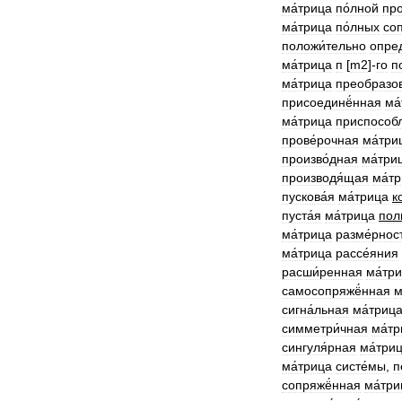
ма́трица
по́лной
про
ма́трица
по́лных
со
положи́тельно
опре
ма́трица
п
[
m2
]-
го
п
ма́трица
преобразов
присоединё́нная
ма
ма́трица
приспособл
прове́рочная
ма́три
произво́дная
ма́три
производя́щая
ма́т
пускова́я
ма́трица
к
пуста́я
ма́трица
пол
ма́трица
разме́рнос
ма́трица
рассе́яния
расши́ренная
ма́тр
самосопряжё́нная
м
сигна́льная
ма́триц
симметри́чная
ма́т
сингуля́рная
ма́три
ма́трица
систе́мы
,
п
сопряжё́нная
ма́три