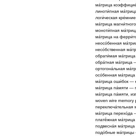
ма́трица
коэффицие
линоти́пная
ма́триц
логи́ческая
кре́мни
ма́трица
магни́тного
моноти́пная
ма́триц
ма́трица
на
ферри́т
неосо́бенная
ма́три
несо́бственная
ма́т
обрати́мая
ма́трица
обра́тная
ма́трица
ортогона́льная
ма́т
осо́бенная
ма́трица
ма́трица
оши́бок
—
ма́трица
па́мяти
—
ма́трица
па́мяти
,
из
woven
wire
memory
переключа́тельная
ма́трица
перехо́да
платё́жная
ма́трица
подвесна́я
ма́трица
подо́бные
ма́трицы