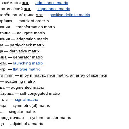
води́мости
элк
.
—
admittance
matrix
противле́ний
элк
.
—
impedance
matrix
делё́нная
ма́трица
мат
.
—
positive
definite
matrix
оря́дка
—
matrix
of
order
n
а́ния
—
transformation
matrix
́трица
—
adjugate
matrix
е́ния
—
adaptation
matrix
ца
—
partly
-
check
matrix
ца
—
derivative
matrix
рица
—
generator
matrix
осм
.
—
launching
matrix
игр
.
—
flat
type
matrix
ти
mmn
—
m
by
n
matrix
,
m
x
n
matrix
,
an
array
of
size
m
x
n
—
scattering
matrix
ица
—
augmented
matrix
а́трица
—
self
-
conjugated
matrix
а
тлв
.
—
signal
matrix
рица
—
symmetric
(
al
)
matrix
ца
—
singular
matrix
ереда́точная
—
system
transfer
matrix
ца
—
adjoint
of
a
matrix