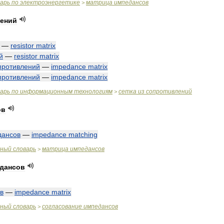
варь
по
электроэнергетике
матрица
импедансов
>
ений
—
resistor
matrix
й
—
resistor
matrix
противлений
—
impedance
matrix
противлений
—
impedance
matrix
варь
по
информационным
технологиям
сетка
из
сопротивлений
>
ов
дансов
—
impedance
matching
чный
словарь
матрица
импедансов
>
дансов
в
—
impedance
matrix
чный
словарь
согласование
импедансов
>