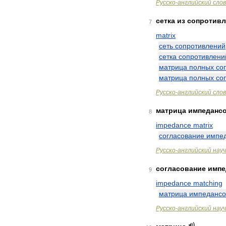
Русско
-
английский
сло
сетка
из
сопротивл
7
matrix
сеть
сопротивлений
сетка
сопротивлени
матрица
полных
со
матрица
полных
со
Русско
-
английский
сло
матрица
импеданс
8
impedance
matrix
согласование
импе
Русско
-
английский
нау
согласование
импе
9
impedance
matching
матрица
импедансо
Русско
-
английский
нау