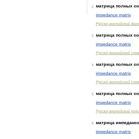
матрица
полных
с
2
impedance
matrix
Русско
-
английский
физ
матрица
полных
с
3
impedance
matrix
Русско
-
английский
сло
матрица
полных
с
4
impedance
matrix
Русско
-
английский
сло
матрица
полных
с
5
impedance
matrix
Русско
-
английский
пол
матрица
импеданс
6
impedance
matrix