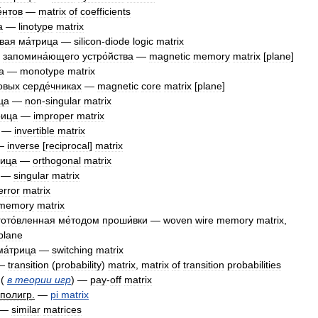
́нтов
—
matrix
of
coefficients
а
—
linotype
matrix
евая
ма́трица
—
silicon
-
diode
logic
matrix
запомина́ющего
устро́йства
—
magnetic
memory
matrix
[
plane
]
а
—
monotype
matrix
овых
серде́чниках
—
magnetic
core
matrix
[
plane
]
ца
—
non
-
singular
matrix
рица
—
improper
matrix
—
invertible
matrix
—
inverse
[
reciprocal
]
matrix
рица
—
orthogonal
matrix
—
singular
matrix
error
matrix
memory
matrix
гото́вленная
ме́тодом
проши́вки
—
woven
wire
memory
matrix
,
plane
ма́трица
—
switching
matrix
—
transition
(
probability
)
matrix
,
matrix
of
transition
probabilities
(
в
теории
игр
) —
pay
-
off
matrix
полигр
.
—
pi
matrix
—
similar
matrices