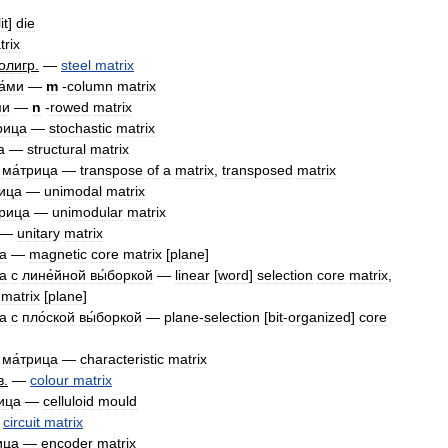
it
]
die
trix
олигр
.
—
steel
matrix
а́ми
—
m
-
column
matrix
ми
—
n
-
rowed
matrix
рица
—
stochastic
matrix
а
—
structural
matrix
ма́трица
—
transpose
of
a
matrix
,
transposed
matrix
рица
—
unimodal
matrix
трица
—
unimodular
matrix
—
unitary
matrix
а
—
magnetic
core
matrix
[
plane
]
а
с
лине́йной
вы́боркой
—
linear
[
word
]
selection
core
matrix
,
matrix
[
plane
]
а
с
пло́ской
вы́боркой
—
plane
-
selection
[
bit
-
organized
]
core
ма́трица
—
characteristic
matrix
в
.
—
colour
matrix
ица
—
celluloid
mould
—
circuit
matrix
ица
—
encoder
matrix