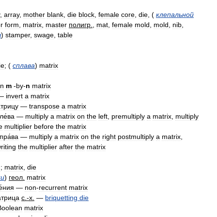
,
array
,
mother
blank
,
die
block
,
female
core
,
die
,
(
клепальной
r
form
,
matrix
,
master
полигр
.
,
mat
,
female
mold
,
mold
,
nib
,
ы
)
stamper
,
swage
,
table
ie
; (
сплава
)
matrix
n
m
-
by
-
n
matrix
—
invert
a
matrix
́трицу
—
transpose
a
matrix
ле́ва
—
multiply
a
matrix
on
the
left
,
premultiply
a
matrix
,
multiply
e
multiplier
before
the
matrix
пра́ва
—
multiply
a
matrix
on
the
right
postmultiply
a
matrix
,
riting
the
multiplier
after
the
matrix
d
;
matrix
,
die
ки
)
геол
.
matrix
е́ния
—
non
-
recurrent
matrix
́трица
с
.-
х
.
—
briquetting
die
Boolean
matrix