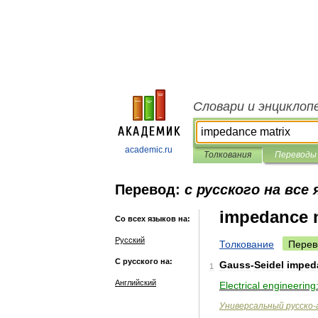
Словари и энциклоп
academic.ru
Толкования
Переводы
Перевод:
с русского на все
impedance 
Со всех языков на:
Русский
Толкование
Перев
С русского на:
Gauss
-
Seidel
imped
1
Английский
Electrical
engineering
Универсальный
русско
-