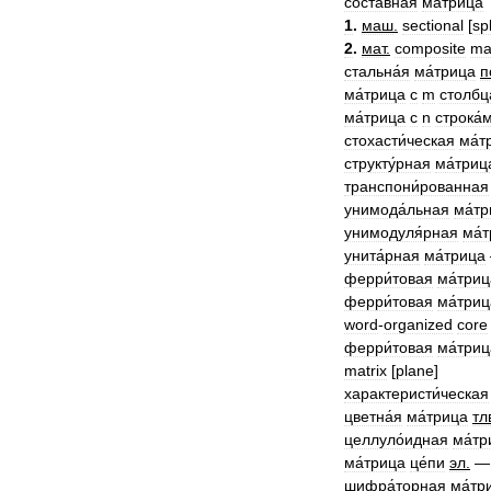
составна́я
ма́трица
1
.
маш
.
sectional
[
spl
2
.
мат
.
composite
ma
стальна́я
ма́трица
п
ма́трица
с
m
столбц
ма́трица
с
n
строка́
стохасти́ческая
ма́т
структу́рная
ма́триц
транспони́рованная
унимода́льная
ма́т
унимодуля́рная
ма́
унита́рная
ма́трица
ферри́товая
ма́триц
ферри́товая
ма́триц
word
-
organized
core
ферри́товая
ма́триц
matrix
[
plane
]
характеристи́ческая
цветна́я
ма́трица
тл
целлуло́идная
ма́тр
ма́трица
це́пи
эл
.
шифра́торная
ма́тр