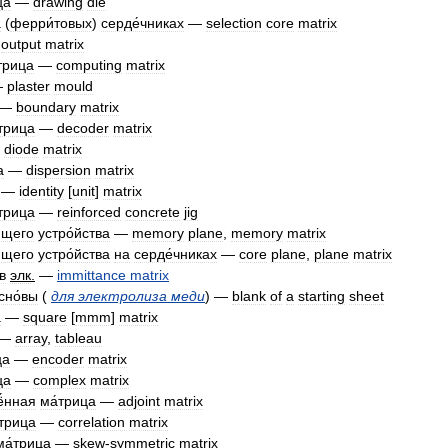
ца
—
drawing
die
а
(
ферри́товых
)
серде́чниках
—
selection
core
matrix
—
output
matrix
трица
—
computing
matrix
—
plaster
mould
—
boundary
matrix
трица
—
decoder
matrix
—
diode
matrix
а
—
dispersion
matrix
—
identity
[
unit
]
matrix
трица
—
reinforced
concrete
jig
ющего
устро́йства
—
memory
plane
,
memory
matrix
ющего
устро́йства
на
серде́чниках
—
core
plane
,
plane
matrix
в
элк
.
—
immittance
matrix
сно́вы
(
для
электролиза
меди
) —
blank
of
a
starting
sheet
а
—
square
[
mmm
]
matrix
—
array
,
tableau
ца
—
encoder
matrix
ца
—
complex
matrix
́нная
ма́трица
—
adjoint
matrix
́трица
—
correlation
matrix
ма́трица
—
skew
-
symmetric
matrix