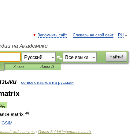
Запомнить сайт
Словарь на свой сайт
RU
едии на Академике
Найти!
Книги
Игры ⚽
 языки
со всех языков на русский
matrix
од
ance
matrix
:
GSIM
английский
словарь
Gauss
-
Seidel
impedance
matrix
>