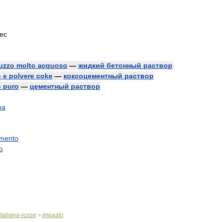
ес
ruzzo
molto
acquoso
—
жидкий
бетонный
раствор
o
e
polvere
coke
—
коксоцементный
раствор
o
puro
—
цементный
раствор
na
mento
o
italiana
-
russo
impasto
>