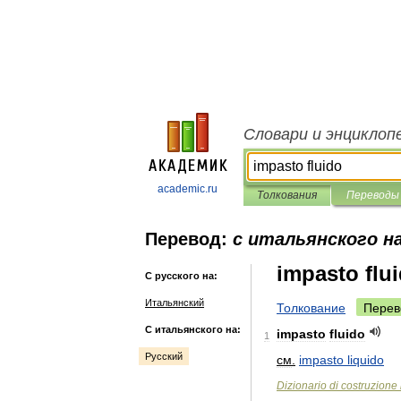
Словари и энциклоп
academic.ru
Толкования
Переводы
Перевод:
с итальянского на
impasto flu
С русского на:
Итальянский
Толкование
Перев
С итальянского на:
impasto
fluido
1
Русский
см
.
impasto
liquido
Dizionario
di
costruzione