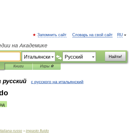
Запомнить сайт
Словарь на свой сайт
RU
едии на Академике
Найти!
Книги
Игры ⚽
 русский
с русского на итальянский
ido
од
italiana
-
russo
impasto
fluido
>