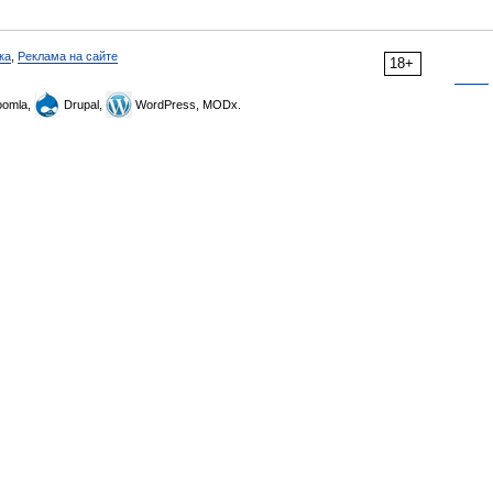
ка
,
Реклама на сайте
18+
omla,
Drupal,
WordPress, MODx.