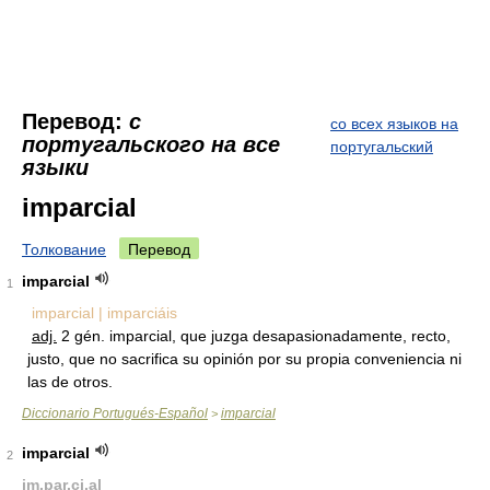
Перевод:
с
со всех языков на
португальского на все
португальский
языки
imparcial
Толкование
Перевод
imparcial
1
imparcial | imparciáis
adj.
2 gén. imparcial, que juzga desapasionadamente, recto,
justo, que no sacrifica su opinión por su propia conveniencia ni
las de otros.
Diccionario Portugués-Español
imparcial
>
imparcial
2
im.par.ci.al