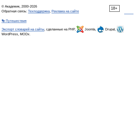
© Академик, 2000-2026
18+
Обратная связь:
Техподдержка
,
Реклама на сайте
👣 Путешествия
Экспорт словарей на сайты
, сделанные на PHP,
Joomla,
Drupal,
WordPress, MODx.