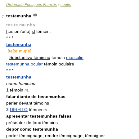
Dicionário Português-Francês
neutro
>
testemunha
7
tes.te.mu.nha
[testem‘uñə]
sf
témoin.
* * *
testemunha
[teʃte`muɲa]
Substantivo feminino
témoin
masculin
testemunha ocular
témoin oculaire
* * *
testemunha
nome feminino
1
témoin
m.
falar diante de testemunhas
parler devant témoins
2
DIREITO
témoin
m.
apresentar testemunhas falsas
présenter de faux témoins
depor como testemunha
porter témoignage; rendre témoignage; témoigner