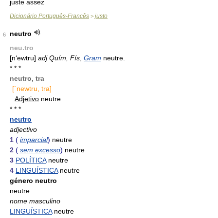
juste assez
Dicionário Português-Francês
justo
>
neutro
6
neu.tro
[n‘ewtru]
adj Quím, Fís
,
Gram
neutre.
* * *
neutro, tra
[`newtru, tra]
Adjetivo
neutre
* * *
neutro
adjectivo
1
(
imparcial
)
neutre
2
(
sem excesso
)
neutre
3
POLÍTICA
neutre
4
LINGUÍSTICA
neutre
género neutro
neutre
nome masculino
LINGUÍSTICA
neutre