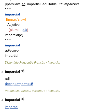
[ĩparsi‘aw]
adj
impartiel, équitable.
Pl: imparciais.
* * *
imparcial
[ĩmpax`sjaw]
Adjetivo
(plural: -
ais
)
imparcial(e)
* * *
imparcial
adjectivo
impartial
Dicionário Português-Francês
imparcial
>
imparcial
3
adj
беспристрастный
Portuguese-russian dictionary
imparcial
>
imparcial
4
impartial