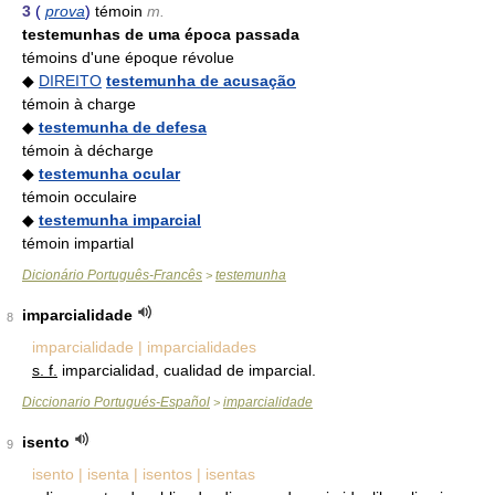
3
(
prova
)
témoin
m.
testemunhas de uma época passada
témoins d'une époque révolue
◆
DIREITO
testemunha de acusação
témoin à charge
◆
testemunha de defesa
témoin à décharge
◆
testemunha ocular
témoin occulaire
◆
testemunha imparcial
témoin impartial
Dicionário Português-Francês
testemunha
>
imparcialidade
8
imparcialidade | imparcialidades
s. f.
imparcialidad, cualidad de imparcial.
Diccionario Portugués-Español
imparcialidade
>
isento
9
isento | isenta | isentos | isentas