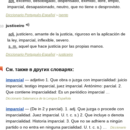
adj.
excento, desobligado, dispensado, eximido, libre, limpio,
imparcial, desapasionado, neutro, que no tiene o desprovisto.
Diccionario Portugués-Español
isento
>
justiceiro
10
adj.
justiciero, amante de la justicia, riguroso en la aplicación de
la ley, imparcial, inflexible, severo.
s. m.
aquel que hace justicia por las propias manos.
Diccionario Portugués-Español
justiceiro
>
См. также в других словарях:
imparcial
— adjetivo 1. Que obra o juzga con imparcialidad: juicio
imparcial, testigo imparcial, juez imparcial. Antónimo: parcial. 2.
Que contiene imparcialidad: Es un periódico imparcial …
Diccionario Salamanca de la Lengua Española
imparcial
— (De in 2 y parcial). 1. adj. Que juzga o procede con
imparcialidad. Juez imparcial. U. t. c. s.) 2. Que incluye o denota
imparcialidad. Historia imparcial. 3. Que no se adhiere a ningún
partido o no entra en ninguna parcialidad. U. t. c. s.) …
Diccionario