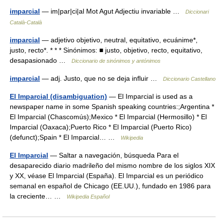
imparcial
— im|par|ci|al Mot Agut Adjectiu invariable …
Diccionari
Català-Català
imparcial
— adjetivo objetivo, neutral, equitativo, ecuánime*,
justo, recto*. * * * Sinónimos: ■ justo, objetivo, recto, equitativo,
desapasionado …
Diccionario de sinónimos y antónimos
imparcial
— adj. Justo, que no se deja influir …
Diccionario Castellano
El Imparcial (disambiguation)
— El Imparcial is used as a
newspaper name in some Spanish speaking countries:;Argentina *
El Imparcial (Chascomús);Mexico * El Imparcial (Hermosillo) * El
Imparcial (Oaxaca);Puerto Rico * El Imparcial (Puerto Rico)
(defunct);Spain * El Imparcial… …
Wikipedia
El Imparcial
— Saltar a navegación, búsqueda Para el
desaparecido diario madrileño del mismo nombre de los siglos XIX
y XX, véase El Imparcial (España). El Imparcial es un periódico
semanal en español de Chicago (EE.UU.), fundado en 1986 para
la creciente… …
Wikipedia Español