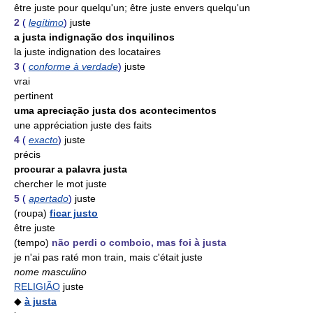
être juste pour quelqu'un; être juste envers quelqu'un
2
(
legítimo
)
juste
a justa indignação dos inquilinos
la juste indignation des locataires
3
(
conforme à verdade
)
juste
vrai
pertinent
uma apreciação justa dos acontecimentos
une appréciation juste des faits
4
(
exacto
)
juste
précis
procurar a palavra justa
chercher le mot juste
5
(
apertado
)
juste
(roupa)
ficar justo
être juste
(tempo)
não perdi o comboio, mas foi à justa
je n'ai pas raté mon train, mais c'était juste
nome masculino
RELIGIÃO
juste
◆
à justa