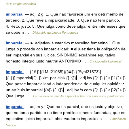
de la lengua española
imparcial
— adj. 2 g. 1. Que não favorece um em detrimento de
terceiro. 2. Que revela imparcialidade. 3. Que não tem partido.
4. Reto, justo. 5. Que julga como deve julgar entre interesses que
se opõem …
Dicionário da Língua Portuguesa
imparcial
— ► adjetivo/ sustantivo masculino femenino 1 Que
juzga o procede con imparcialidad: ■ el juez tiene la obligación de
ser imparcial en sus juicios. SINÓNIMO ecuánime equitativo
honesto íntegro justo neutral ANTÓNIMO …
Enciclopedia Universal
imparcial
— {{＃}}{{LM I21035}}{{〓}} {{SynI21573}}
{{［}}imparcial{{］}} ‹im·par·cial› {{《}}▍ adj.inv.{{》}} {{＜}}1{{＞}}
Que posee imparcialidad o independencia de cualquier opinión: •
un artículo imparcial.{{○}} {{《}}▍ adj.inv./s.com.{{》}} {{＜}}2{{＞}}
Que juzga …
Diccionario de uso del español actual con sinónimos y antónimos
imparcial
— adj m y f Que no es parcial, que es justo y objetivo,
que no toma partido o no tiene predilecciones infundadas, que es
equitativo: juicio imparcial, observadores imparciales …
Español en
México