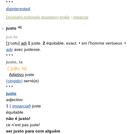
* * *
disinterested
Dicionário português (brasileiro)-Inglês
imparcial
>
justo
5
jus.to
[ʒ‘ustu]
adj
1
juste.
2
équitable, exact. •
sm
l’homme vertueux. •
adv
avec justesse.
* * *
justo, ta
[`ʒuʃtu, ta]
Adjetivo
juste
(cingido)
serré(e)
* * *
justo
adjectivo
1
(
imparcial
)
juste
équitable
não é justo!
ce n'est pas juste!
ser justo para com alguém