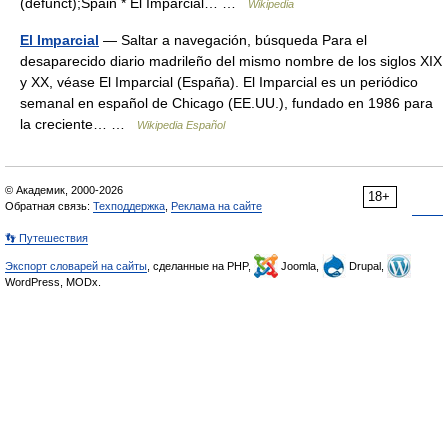
(defunct);Spain * El Imparcial… …
Wikipedia
El Imparcial
— Saltar a navegación, búsqueda Para el
desaparecido diario madrileño del mismo nombre de los siglos XIX
y XX, véase El Imparcial (España). El Imparcial es un periódico
semanal en español de Chicago (EE.UU.), fundado en 1986 para
la creciente… …
Wikipedia Español
© Академик, 2000-2026
18+
Обратная связь:
Техподдержка
,
Реклама на сайте
👣 Путешествия
Экспорт словарей на сайты
, сделанные на PHP,
Joomla,
Drupal,
WordPress, MODx.