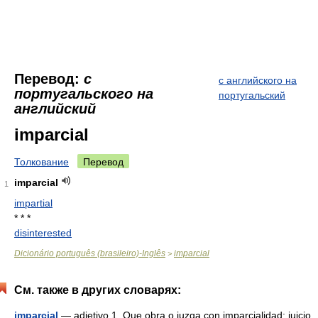
Перевод:
с
с английского на
португальского на
португальский
английский
imparcial
Толкование
Перевод
imparcial
1
impartial
* * *
disinterested
Dicionário português (brasileiro)-Inglês
imparcial
>
См. также в других словарях:
imparcial
— adjetivo 1. Que obra o juzga con imparcialidad: juicio