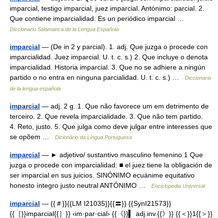
imparcial, testigo imparcial, juez imparcial. Antónimo: parcial. 2.
Que contiene imparcialidad: Es un periódico imparcial …
Diccionario Salamanca de la Lengua Española
imparcial
— (De in 2 y parcial). 1. adj. Que juzga o procede con
imparcialidad. Juez imparcial. U. t. c. s.) 2. Que incluye o denota
imparcialidad. Historia imparcial. 3. Que no se adhiere a ningún
partido o no entra en ninguna parcialidad. U. t. c. s.) …
Diccionario
de la lengua española
imparcial
— adj. 2 g. 1. Que não favorece um em detrimento de
terceiro. 2. Que revela imparcialidade. 3. Que não tem partido.
4. Reto, justo. 5. Que julga como deve julgar entre interesses que
se opõem …
Dicionário da Língua Portuguesa
imparcial
— ► adjetivo/ sustantivo masculino femenino 1 Que
juzga o procede con imparcialidad: ■ el juez tiene la obligación de
ser imparcial en sus juicios. SINÓNIMO ecuánime equitativo
honesto íntegro justo neutral ANTÓNIMO …
Enciclopedia Universal
imparcial
— {{＃}}{{LM I21035}}{{〓}} {{SynI21573}}
{{［}}imparcial{{］}} ‹im·par·cial› {{《}}▍ adj.inv.{{》}} {{＜}}1{{＞}}