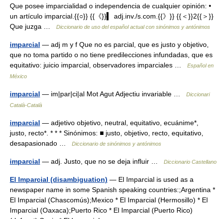
Que posee imparcialidad o independencia de cualquier opinión: •
un artículo imparcial.{{○}} {{《}}▍ adj.inv./s.com.{{》}} {{＜}}2{{＞}}
Que juzga …
Diccionario de uso del español actual con sinónimos y antónimos
imparcial
— adj m y f Que no es parcial, que es justo y objetivo,
que no toma partido o no tiene predilecciones infundadas, que es
equitativo: juicio imparcial, observadores imparciales …
Español en
México
imparcial
— im|par|ci|al Mot Agut Adjectiu invariable …
Diccionari
Català-Català
imparcial
— adjetivo objetivo, neutral, equitativo, ecuánime*,
justo, recto*. * * * Sinónimos: ■ justo, objetivo, recto, equitativo,
desapasionado …
Diccionario de sinónimos y antónimos
imparcial
— adj. Justo, que no se deja influir …
Diccionario Castellano
El Imparcial (disambiguation)
— El Imparcial is used as a
newspaper name in some Spanish speaking countries:;Argentina *
El Imparcial (Chascomús);Mexico * El Imparcial (Hermosillo) * El
Imparcial (Oaxaca);Puerto Rico * El Imparcial (Puerto Rico)