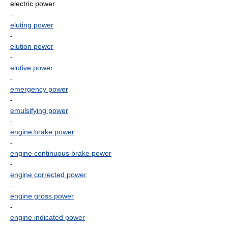
electric power
-
eluting power
-
elution power
-
elutive power
-
emergency power
-
emulsifying power
-
engine brake power
-
engine continuous brake power
-
engine corrected power
-
engine gross power
-
engine indicated power