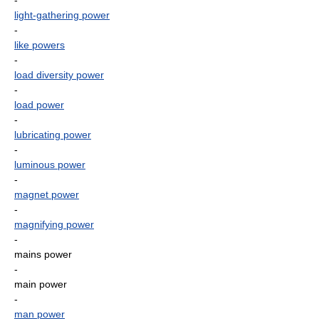
-
light-gathering power
-
like powers
-
load diversity power
-
load power
-
lubricating power
-
luminous power
-
magnet power
-
magnifying power
-
mains power
-
main power
-
man power