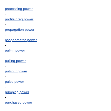
-
processing power
-
profile drag power
-
propagation power
-
psophometric power
-
pull-in power
-
pulling power
-
pull-out power
-
pulse power
-
pumping power
-
purchased power
-