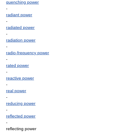
quenching power
-
radiant power
-
radiated power
-
radiation power
-
radio-frequency power
-
rated power
-
reactive power
-
real power
-
reducing power
-
reflected power
-
reflecting power