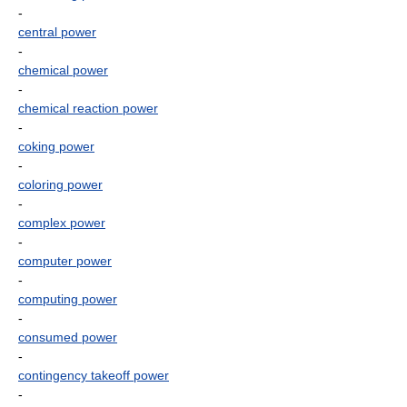
-
central power
-
chemical power
-
chemical reaction power
-
coking power
-
coloring power
-
complex power
-
computer power
-
computing power
-
consumed power
-
contingency takeoff power
-