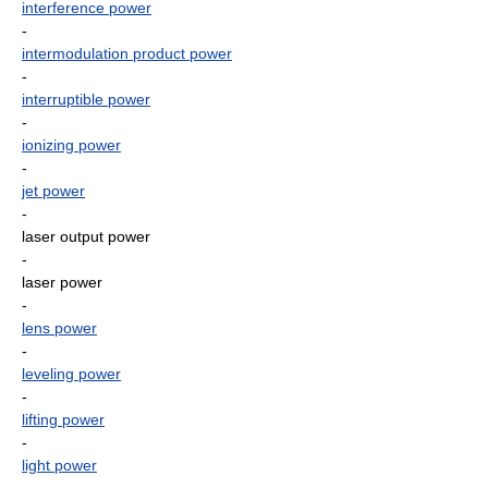
interference power
-
intermodulation product power
-
interruptible power
-
ionizing power
-
jet power
-
laser output power
-
laser power
-
lens power
-
leveling power
-
lifting power
-
light power