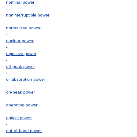
nominal power
-
noninterruptible power
-
normalized power
-
nuclear power
-
objective power
-
off-peak power
-
oil absorption power
-
on-peak power
-
operating power
-
optical power
-
out-of-band power