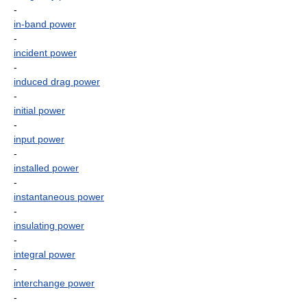
-
in-band power
-
incident power
-
induced drag power
-
initial power
-
input power
-
installed power
-
instantaneous power
-
insulating power
-
integral power
-
interchange power
-