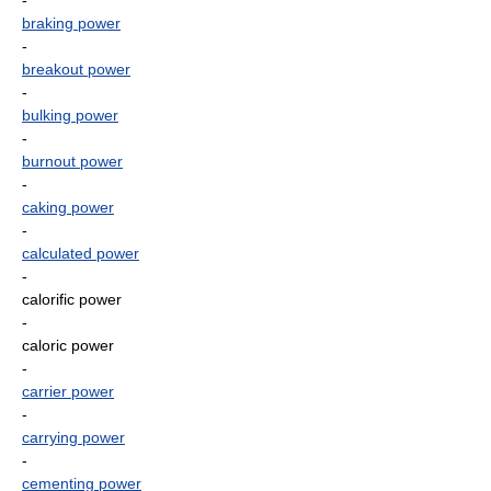
-
braking power
-
breakout power
-
bulking power
-
burnout power
-
caking power
-
calculated power
-
calorific power
-
caloric power
-
carrier power
-
carrying power
-
cementing power