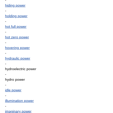
-
hiding power
-
holding power
-
hot full power
-
hot zero power
-
hovering power
-
hydraulic power
-
hydroelectric power
-
hydro power
-
idle power
-
illumination power
-
imaginary power