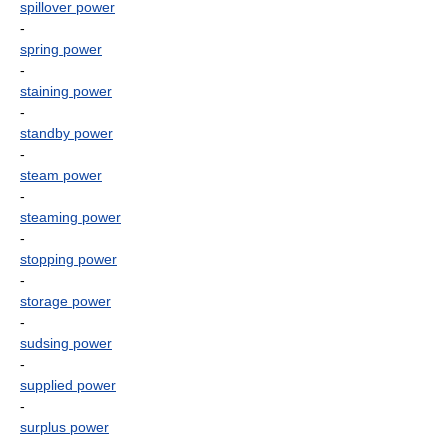
spillover power
-
spring power
-
staining power
-
standby power
-
steam power
-
steaming power
-
stopping power
-
storage power
-
sudsing power
-
supplied power
-
surplus power