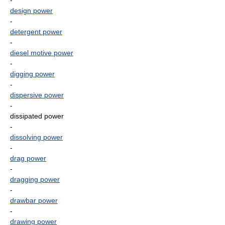
-
design power
-
detergent power
-
diesel motive power
-
digging power
-
dispersive power
-
dissipated power
-
dissolving power
-
drag power
-
dragging power
-
drawbar power
-
drawing power