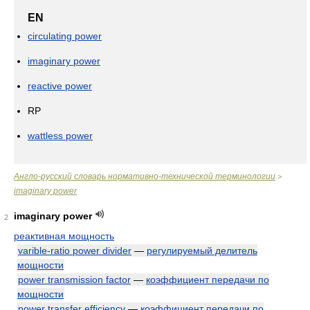
EN
circulating power
imaginary power
reactive power
RP
wattless power
Англо-русский словарь нормативно-технической терминологии
>
imaginary power
imaginary power
2
реактивная мощность
varible-ratio power divider
—
регулируемый делитель
мощности
power transmission factor
—
коэффициент передачи по
мощности
power transfer efficiency
—
коэффициент передачи по