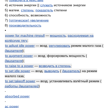
3)
приводить в действие
4)
источник энергии ||
служить
источником энергии
5)
матем.
степень
;
показатель
степени
6)
способность; возможность
7)
(оптическое) увеличение
8)
производительность
•
power for machine rimpull
—
мощность
,
расходуемая на
колёсную тягу
;
to adjust idle power
— возд.
регулировать
режим малого газа
(
двигателя
)
;
to augment power
— возд. форсировать мощность
(
двигателя
)
;
to raise to a power
—
возводить в степень
;
to set idle power
— возд.
выводить
(
двигатель
)
на режим
малого газа;
to set takeoff power
— возд. устанавливать взлётный режим
(
работы двигателей
)
-
absorbed power
-
ac power