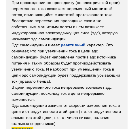
При прохождении по проводнику (по электричекой цепи)
переменного тока возникает переменный магнитный
поток, изменяющийся с частотой протекающего тока.
Вследствие пересечения проводника своим же
собственным магнитным полем в нем возникает
индуктированная электродвижущая сила (эдс), которую
называют эдс самоиндукции.
Эдс самоиндукции имеет
реактивный
характер. Это
означает, что при увеличении тока в цепи эдс
самоиндукции будет направлена против эдс источника
питания и таким образом будет противодействовать
увеличению тока. И наоборот, при уменьшении тока в
цепи эдс самоиндукции будет поддерживать убывающий
ток (правило Ленца).
В цепи переменного тока непрерывно возникает эдс
самоиндукции, поскольку ток в цепи непрерывно
изменяется.
Эдс самоиндукции зависит от скорости изменения тока в
цепи и от индуктивности этой цепи (т. е. от индуктивности
элементов этой цепи, т. е. от числа витков, наличия
стальных сердечников).