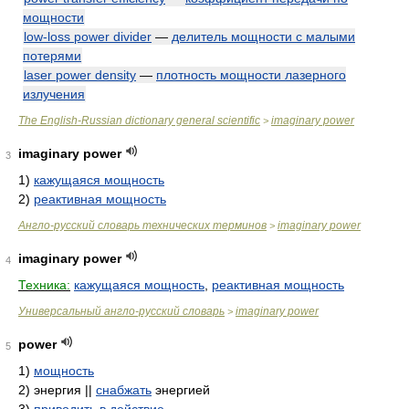
мощности
low-loss power divider
—
делитель мощности с малыми
потерями
laser power density
—
плотность мощности лазерного
излучения
The English-Russian dictionary general scientific
imaginary power
>
imaginary power
3
1)
кажущаяся мощность
2)
реактивная мощность
Англо-русский словарь технических терминов
imaginary power
>
imaginary power
4
Техника:
кажущаяся мощность
,
реактивная мощность
Универсальный англо-русский словарь
imaginary power
>
power
5
1)
мощность
2)
энергия ||
снабжать
энергией