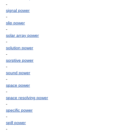
-
signal power
-
slip power
-
solar array power
-
solution power
-
sorptive power
-
sound power
-
space power
-
space resolving power
-
specific power
-
spill power
-