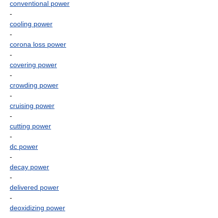
conventional power
-
cooling power
-
corona loss power
-
covering power
-
crowding power
-
cruising power
-
cutting power
-
dc power
-
decay power
-
delivered power
-
deoxidizing power