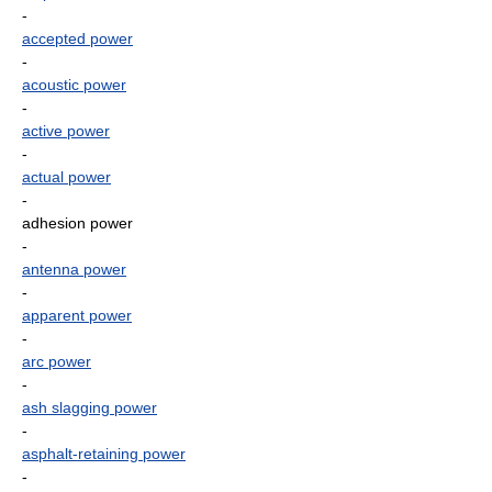
-
accepted power
-
acoustic power
-
active power
-
actual power
-
adhesion power
-
antenna power
-
apparent power
-
arc power
-
ash slagging power
-
asphalt-retaining power
-