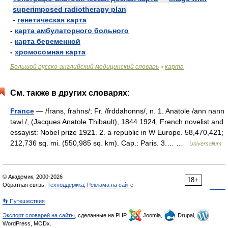
superimposed radiotherapy plan
-
генетическая карта
-
карта амбулаторного больного
-
карта беременной
-
хромосомная карта
Большой русско-английский медицинский словарь
карта
>
См. также в других словарях:
France
— /frans, frahns/; Fr. /frddahonns/, n. 1. Anatole /ann nann
tawl /, (Jacques Anatole Thibault), 1844 1924, French novelist and
essayist: Nobel prize 1921. 2. a republic in W Europe. 58,470,421;
212,736 sq. mi. (550,985 sq. km). Cap.: Paris. 3.… …
Universalium
© Академик, 2000-2026
18+
Обратная связь:
Техподдержка
,
Реклама на сайте
👣 Путешествия
Экспорт словарей на сайты
, сделанные на PHP,
Joomla,
Drupal,
WordPress, MODx.