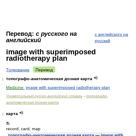
Перевод:
с русского на
с английского на
английский
русский
image with superimposed
radiotherapy plan
Толкование
Перевод
топографо-анатомическая дозная карта
1
Medicine:
image with superimposed radiotherapy plan
Универсальный русско-английский словарь
топографо-
>
анатомическая дозная карта
карта
2
ж.
record; card; map
топографо-анатомическая дозная карта
—
image with