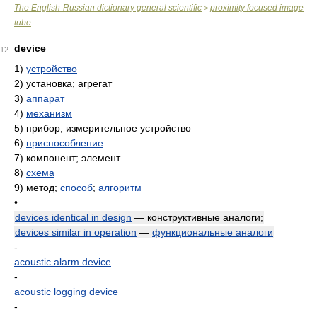
The English-Russian dictionary general scientific
proximity focused image
>
tube
device
12
1)
устройство
2)
установка; агрегат
3)
аппарат
4)
механизм
5)
прибор; измерительное устройство
6)
приспособление
7)
компонент; элемент
8)
схема
9)
метод;
способ
;
алгоритм
•
devices identical in design
— конструктивные аналоги;
devices similar in operation
—
функциональные аналоги
-
acoustic alarm device
-
acoustic logging device
-