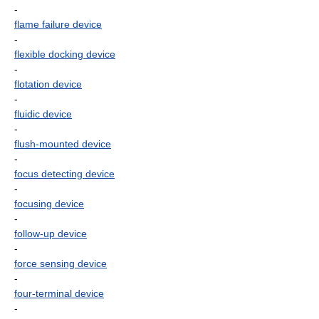
-
flame failure device
-
flexible docking device
-
flotation device
-
fluidic device
-
flush-mounted device
-
focus detecting device
-
focusing device
-
follow-up device
-
force sensing device
-
four-terminal device
-