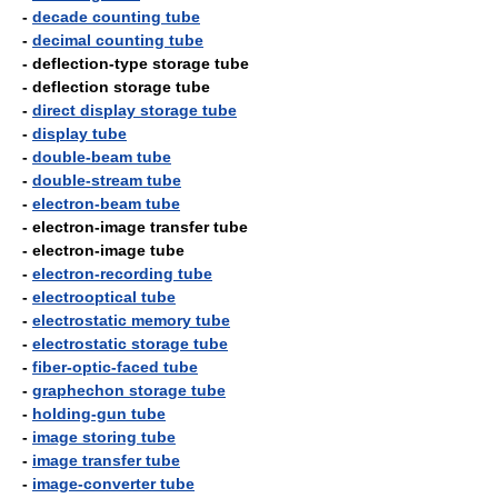
-
decade counting tube
-
decimal counting tube
- deflection-type storage tube
- deflection storage tube
-
direct display storage tube
-
display tube
-
double-beam tube
-
double-stream tube
-
electron-beam tube
- electron-image transfer tube
- electron-image tube
-
electron-recording tube
-
electrooptical tube
-
electrostatic memory tube
-
electrostatic storage tube
-
fiber-optic-faced tube
-
graphechon storage tube
-
holding-gun tube
-
image storing tube
-
image transfer tube
-
image-converter tube