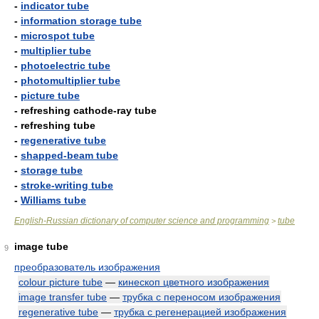
-
indicator tube
-
information storage tube
-
microspot tube
-
multiplier tube
-
photoelectric tube
-
photomultiplier tube
-
picture tube
- refreshing cathode-ray tube
- refreshing tube
-
regenerative tube
-
shapped-beam tube
-
storage tube
-
stroke-writing tube
-
Williams tube
English-Russian dictionary of computer science and programming
tube
>
image tube
9
преобразователь изображения
colour picture tube
—
кинескоп цветного изображения
image transfer tube
—
трубка с переносом изображения
regenerative tube
—
трубка с регенерацией изображения