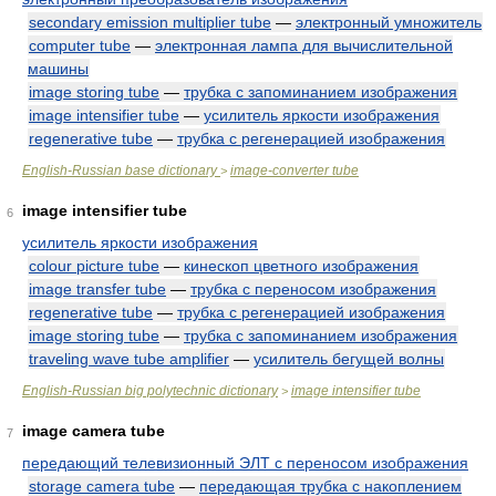
secondary emission multiplier tube
—
электронный умножитель
computer tube
—
электронная лампа для вычислительной
машины
image storing tube
—
трубка с запоминанием изображения
image intensifier tube
—
усилитель яркости изображения
regenerative tube
—
трубка с регенерацией изображения
English-Russian base dictionary
image-converter tube
>
image intensifier tube
6
усилитель яркости изображения
colour picture tube
—
кинескоп цветного изображения
image transfer tube
—
трубка с переносом изображения
regenerative tube
—
трубка с регенерацией изображения
image storing tube
—
трубка с запоминанием изображения
traveling wave tube amplifier
—
усилитель бегущей волны
English-Russian big polytechnic dictionary
image intensifier tube
>
image camera tube
7
передающий телевизионный ЭЛТ с переносом изображения
storage camera tube
—
передающая трубка с накоплением