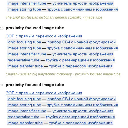
image intensifier tube
—
усилитель яркости изображения
image storing tube
—
трубка с запоминанием изображения
The English-Russian dictionary general scientific
image tube
>
proximity focused image tube
10
ЭОП с прямым переносом изображения
ionic focusing tube
—
прибор СВЧ с ионной фокусировкой
image storing tube
—
трубка с запоминанием изображения
image intensifier tube
—
усилитель яркости изображения
regenerative tube
—
трубка с регенерацией изображения
image transfer tube
—
трубка с переносом изображения
English-Russian big polytechnic dictionary
proximity focused image tube
>
proximity focused image tube
11
ЭОП с прямым переносом изображения
ionic focusing tube
—
прибор СВЧ с ионной фокусировкой
image storing tube
—
трубка с запоминанием изображения
image intensifier tube
—
усилитель яркости изображения
regenerative tube
—
трубка с регенерацией изображения
image transfer tube
—
трубка с переносом изображения