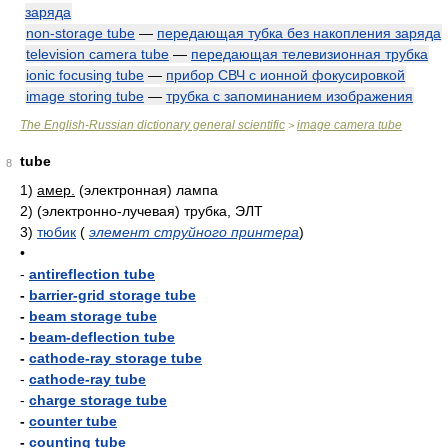
заряда
non-storage tube
—
передающая тубка без накопления заряда
television camera tube
—
передающая телевизионная трубка
ionic focusing tube
—
прибор СВЧ с ионной фокусировкой
image storing tube
—
трубка с запоминанием изображения
The English-Russian dictionary general scientific
image camera tube
>
tube
8
1)
амер.
(электронная) лампа
2)
(электронно-лучевая) трубка, ЭЛТ
3)
тюбик
(
элемент струйного принтера
)
•
-
antireflection tube
-
barrier-grid storage tube
-
beam storage tube
-
beam-deflection tube
-
cathode-ray storage tube
-
cathode-ray tube
-
charge storage tube
-
counter tube
-
counting tube