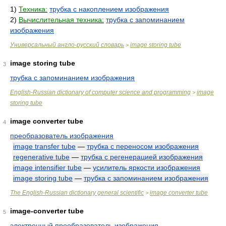
1)
Техника:
трубка с накоплением изображения
2)
Вычислительная техника:
трубка с запоминанием
изображения
Универсальный англо-русский словарь
image storing tube
>
image storing tube
3
трубка с запоминанием изображения
English-Russian dictionary of computer science and programming
image
>
storing tube
image converter tube
4
преобразователь изображения
image transfer tube
—
трубка с переносом изображения
regenerative tube
—
трубка с регенерацией изображения
image intensifier tube
—
усилитель яркости изображения
image storing tube
—
трубка с запоминанием изображения
The English-Russian dictionary general scientific
image converter tube
>
image-converter tube
5
электронный преобразователь изображения