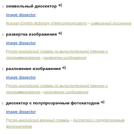
символьный диссектор
3
image dissector
Russian-English dictionary of telecommunications
символьный диссектор
>
развертка изображения
4
image dissector
Русско-английский словарь по вычислительной технике и
программированию
развертка изображения
>
разложение изображения
5
image dissector
Русско-английский словарь по вычислительной технике и
программированию
разложение изображения
>
диссектор с полупрозрачным фотокатодом
6
image dissector
Русско-английский военный словарь
диссектор с полупрозрачным
>
фотокатодом