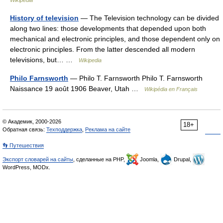
Wikipedia
History of television
— The Television technology can be divided
along two lines: those developments that depended upon both
mechanical and electronic principles, and those dependent only on
electronic principles. From the latter descended all modern
televisions, but… …
Wikipedia
Philo Farnsworth
— Philo T. Farnsworth Philo T. Farnsworth
Naissance 19 août 1906 Beaver, Utah …
Wikipédia en Français
© Академик, 2000-2026
18+
Обратная связь:
Техподдержка
,
Реклама на сайте
👣 Путешествия
Экспорт словарей на сайты
, сделанные на PHP,
Joomla,
Drupal,
WordPress, MODx.