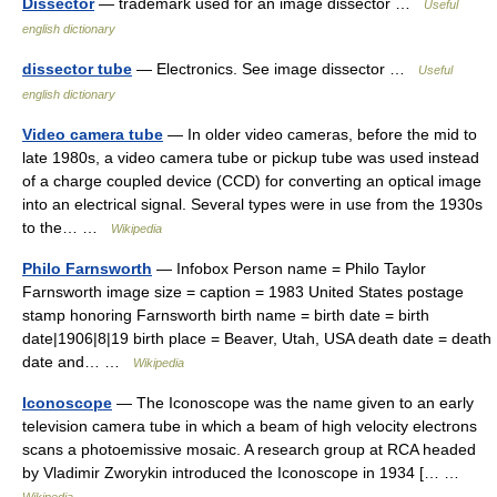
Dissector
— trademark used for an image dissector …
Useful
english dictionary
dissector tube
— Electronics. See image dissector …
Useful
english dictionary
Video camera tube
— In older video cameras, before the mid to
late 1980s, a video camera tube or pickup tube was used instead
of a charge coupled device (CCD) for converting an optical image
into an electrical signal. Several types were in use from the 1930s
to the… …
Wikipedia
Philo Farnsworth
— Infobox Person name = Philo Taylor
Farnsworth image size = caption = 1983 United States postage
stamp honoring Farnsworth birth name = birth date = birth
date|1906|8|19 birth place = Beaver, Utah, USA death date = death
date and… …
Wikipedia
Iconoscope
— The Iconoscope was the name given to an early
television camera tube in which a beam of high velocity electrons
scans a photoemissive mosaic. A research group at RCA headed
by Vladimir Zworykin introduced the Iconoscope in 1934 [… …