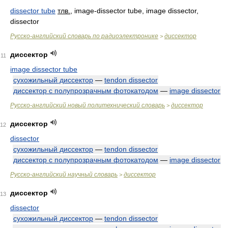
dissector tube
тлв.
, image-dissector tube, image dissector,
dissector
Русско-английский словарь по радиоэлектронике
диссектор
>
диссектор
11
image dissector tube
сухожильный диссектор
—
tendon dissector
диссектор с полупрозрачным фотокатодом
—
image dissector
Русско-английский новый политехнический словарь
диссектор
>
диссектор
12
dissector
сухожильный диссектор
—
tendon dissector
диссектор с полупрозрачным фотокатодом
—
image dissector
Русско-английский научный словарь
диссектор
>
диссектор
13
dissector
сухожильный диссектор
—
tendon dissector