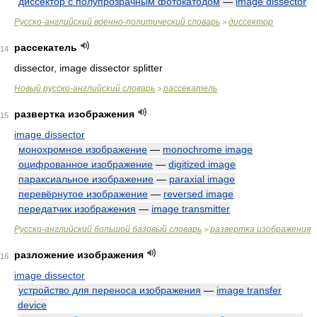
диссектор с полупрозрачным фотокатодом
—
image dissector
Русско-английский военно-политический словарь
диссектор
>
рассекатель
14
dissector, image dissector splitter
Новый русско-английский словарь
рассекатель
>
развертка изображения
15
image dissector
монохромное изображение
—
monochrome image
оцифрованное изображение
—
digitized image
параксиальное изображение
—
paraxial image
перевёрнутое изображение
—
reversed image
передатчик изображения
—
image transmitter
Русско-английский большой базовый словарь
развертка изображения
>
разложение изображения
16
image dissector
устройство для переноса изображения
—
image transfer
device