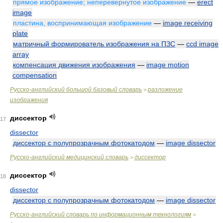
прямое изображение; неперевернутое изображение
—
erect
image
пластина, воспринимающая изображение
—
image receiving
plate
матричный формирователь изображения на ПЗС
—
ccd image
array
компенсация движения изображения
—
image motion
compensation
Русско-английский большой базовый словарь
разложение
>
изображения
диссектор
17
dissector
диссектор с полупрозрачным фотокатодом
—
image dissector
Русско-английский медицинский словарь
диссектор
>
диссектор
18
dissector
диссектор с полупрозрачным фотокатодом
—
image dissector
Русско-английский словарь по информационным технологиям
>