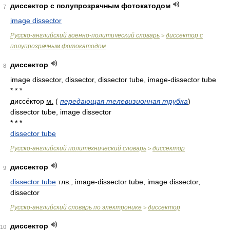
диссектор с полупрозрачным фотокатодом
7
image dissector
Русско-английский военно-политический словарь
диссектор с
>
полупрозрачным фотокатодом
диссектор
8
image dissector, dissector, dissector tube, image-dissector tube
* * *
диссе́ктор
м.
(
передающая телевизионная трубка
)
dissector tube, image dissector
* * *
dissector tube
Русско-английский политехнический словарь
диссектор
>
диссектор
9
dissector tube
тлв.
, image-dissector tube, image dissector,
dissector
Русско-английский словарь по электронике
диссектор
>
диссектор
10