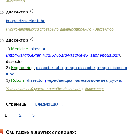
диссектор
диссектор
19
image dissector tube
Русско-английский словарь по машиностроению
диссектор
>
диссектор
20
1)
Medicine:
bisector
(http://kardio.exten.ru/d/57651/d/vasoview6_saphenous.pdf)
,
dissector
2)
Engineering:
dissector tube
,
image dissector
,
image-dissector
tube
3)
Robots:
dissector
(
передающая телевизионная трубка
)
Универсальный русско-английский словарь
диссектор
>
Страницы
Следующая
→
1
2
3
См. также в других словарях: