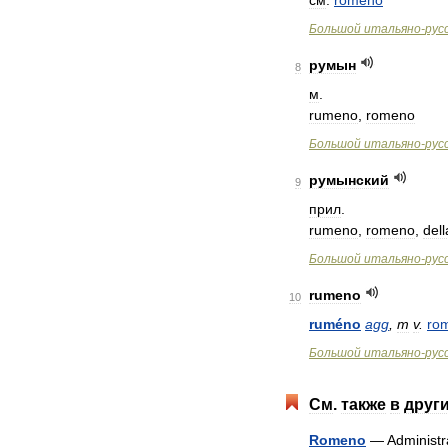
см
.
romeno
Большой
итальяно
-
рус
румын
8
м
.
rumeno
,
romeno
Большой
итальяно
-
рус
румынский
9
прил
.
rumeno
,
romeno
,
dell
Большой
итальяно
-
рус
rumeno
10
ruméno
agg
,
m
v
.
ro
Большой
итальяно
-
рус
См
.
также
в
друг
Romeno
—
Administr