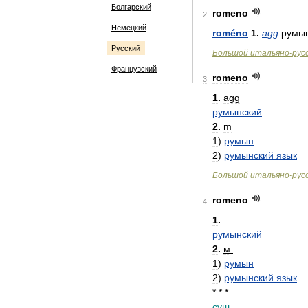
Болгарский
romeno
2
Немецкий
roméno
1
.
agg
румы
Русский
Большой
итальяно
-
рус
Французский
romeno
3
1
.
agg
румынский
2
.
m
1
)
румын
2
)
румынский
язык
Большой
итальяно
-
рус
romeno
4
1
.
румынский
2
.
м
.
1
)
румын
2
)
румынский
язык
* * *
сущ
.