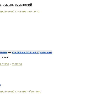
к
,
румын
,
румынский
ерсальный
словарь
romeno
>
mena
—
он
женился
на
румынке
й
язык
o
-
russo
romeno
>
к
ерсальный
словарь
il
romeno
>