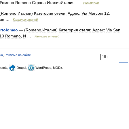
Ромено
Romeno
Страна
ИталияИталия
…
Википедия
(
Romeno
,
Италия
)
Категория
отеля:
Адрес:
Via
Marconi
12
,
ия
…
Каталог
отелей
rtolomeo
— (
Romeno
,
Италия
)
Категория
отеля:
Адрес:
Via
San
10
Romeno
,
И
…
Каталог
отелей
ка
,
Реклама на сайте
18+
omla,
Drupal,
WordPress, MODx.