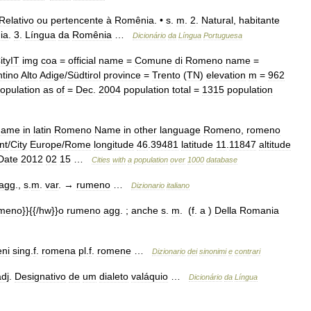
Relativo
ou
pertencente
à
Romênia
. •
s
.
m
.
2
.
Natural
,
habitante
ia
.
3
.
Língua
da
Romênia
…
Dicionário
da
Língua
Portuguesa
ityIT
img
coa
=
official
name
=
Comune
di
Romeno
name
=
ntino
Alto
Adige
/
Südtirol
province
=
Trento
(
TN
)
elevation
m
=
962
opulation
as
of
=
Dec
.
2004
population
total
=
1315
population
name
in
latin
Romeno
Name
in
other
language
Romeno
,
romeno
nt
/
City
Europe
/
Rome
longitude
46
.
39481
latitude
11
.
11847
altitude
Date
2012
02
15
…
Cities
with
a
population
over
1000
database
agg
.,
s
.
m
.
var
. →
rumeno
…
Dizionario
italiano
meno
}}{{/
hw
}}
o
rumeno
agg
. ;
anche
s
.
m
. (
f
.
a
)
Della
Romania
ni
sing
.
f
.
romena
pl
.
f
.
romene
…
Dizionario
dei
sinonimi
e
contrari
adj
.
Designativo
de
um
dialeto
valáquio
…
Dicionário
da
Língua