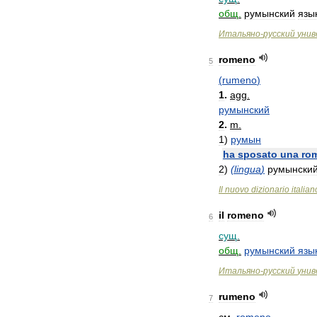
общ
.
румынский
язы
Итальяно
-
русский
унив
romeno
5
(
rumeno
)
1
.
agg
.
румынский
2
.
m
.
1
)
румын
ha
sposato
una
ro
2
)
(
lingua
)
румынски
Il
nuovo
dizionario
italian
il
romeno
6
сущ
.
общ
.
румынский
язы
Итальяно
-
русский
унив
rumeno
7