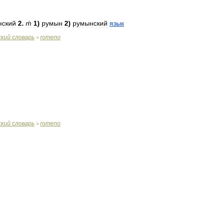
нский
2
.
ḿ
1
)
румын
2
)
румынский
язык
ский
словарь
romeno
>
ский
словарь
romeno
>