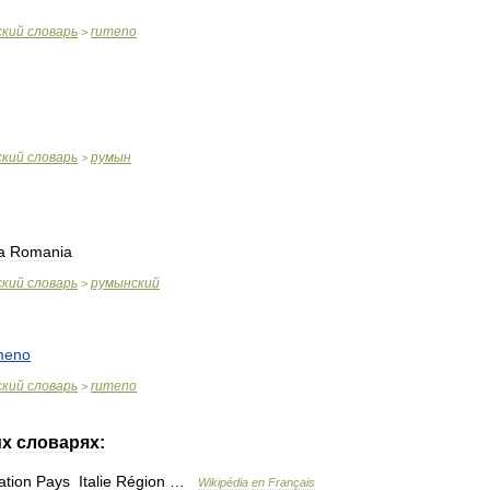
ский
словарь
rumeno
>
ский
словарь
румын
>
a
Romania
ский
словарь
румынский
>
meno
ский
словарь
rumeno
>
их
словарях:
ation
Pays
Italie
Région
…
Wikipédia
en
Français