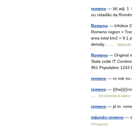
romeno
— |
ê
|
adj
.
1
.
ou
cidadão
da
Romên
Romeno
—
Infobox
C
Romeno
region
=
Tre
area
total
km2
=
9
.
1
p
density
… …
Wikipedia
Romeno
—
Original
State
code
IT
Contine
961
Population
1243
romeno
—
ro
·
mè
·
no
romeno
— {{
hw
}}{{
ro
…
Enciclopedia
di
italiano
romeno
—
pl
.
m
.
rome
mácedo
-
romeno
—
Portuguesa