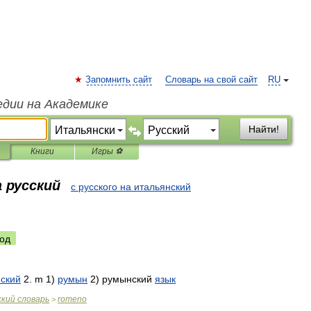
Запомнить сайт
Словарь на свой сайт
RU
едии на Академике
Найти!
Книги
Игры ⚽
 русский
с русского на итальянский
од
ский
2
.
m
1
)
румын
2
)
румынский
язык
ский
словарь
romeno
>