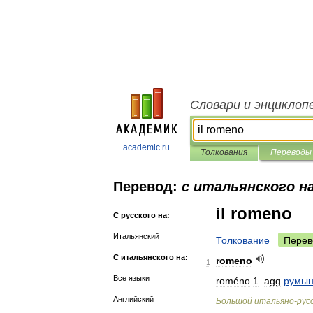
Словари и энциклоп
academic.ru
Толкования
Переводы
Перевод:
с итальянского на
il romeno
С русского на:
Итальянский
Толкование
Перев
С итальянского на:
romeno
1
Все языки
roméno
1
.
agg
румын
Английский
Большой
итальяно
-
рус