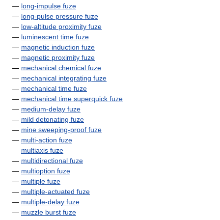
—
long-impulse fuze
—
long-pulse pressure fuze
—
low-altitude proximity fuze
—
luminescent time fuze
—
magnetic induction fuze
—
magnetic proximity fuze
—
mechanical chemical fuze
—
mechanical integrating fuze
—
mechanical time fuze
—
mechanical time superquick fuze
—
medium-delay fuze
—
mild detonating fuze
—
mine sweeping-proof fuze
—
multi-action fuze
—
multiaxis fuze
—
multidirectional fuze
—
multioption fuze
—
multiple fuze
—
multiple-actuated fuze
—
multiple-delay fuze
—
muzzle burst fuze