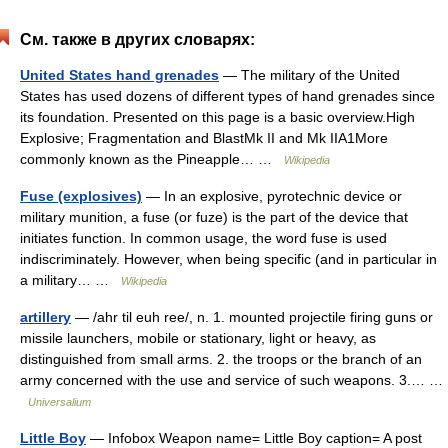
См. также в других словарях:
United States hand grenades
— The military of the United
States has used dozens of different types of hand grenades since
its foundation. Presented on this page is a basic overview.High
Explosive; Fragmentation and BlastMk II and Mk IIA1More
commonly known as the Pineapple… …
Wikipedia
Fuse (explosives)
— In an explosive, pyrotechnic device or
military munition, a fuse (or fuze) is the part of the device that
initiates function. In common usage, the word fuse is used
indiscriminately. However, when being specific (and in particular in
a military… …
Wikipedia
artillery
— /ahr til euh ree/, n. 1. mounted projectile firing guns or
missile launchers, mobile or stationary, light or heavy, as
distinguished from small arms. 2. the troops or the branch of an
army concerned with the use and service of such weapons. 3.… …
Universalium
Little Boy
— Infobox Weapon name= Little Boy caption= A post