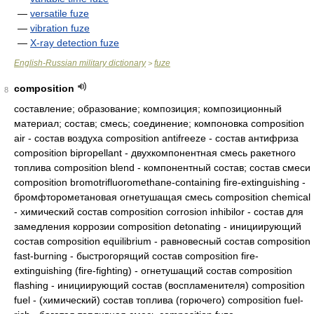
—
versatile fuze
—
vibration fuze
—
X-ray detection fuze
English-Russian military dictionary
fuze
>
composition
8
составление; образование; композиция; композиционный
материал; состав; смесь; соединение; компоновка composition
air - состав воздуха composition antifreeze - состав антифриза
composition bipropellant - двухкомпонентная смесь ракетного
топлива composition blend - компонентный состав; состав смеси
composition bromotrifluoromethane-containing fire-extinguishing -
бромфторометановая огнетушащая смесь composition chemical
- химический состав composition corrosion inhibilor - состав для
замедления коррозии composition detonating - инициирующий
состав composition equilibrium - равновесный состав composition
fast-burning - быстрогорящий состав composition fire-
extinguishing (fire-fighting) - огнетушащий состав composition
flashing - инициирующий состав (воспламенителя) composition
fuel - (химический) состав топлива (горючего) composition fuel-