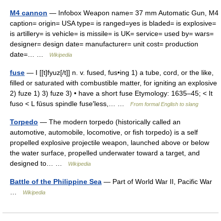
M4 cannon
— Infobox Weapon name= 37 mm Automatic Gun, M4
caption= origin= USA type= is ranged=yes is bladed= is explosive=
is artillery= is vehicle= is missile= is UK= service= used by= wars=
designer= design date= manufacturer= unit cost= production
date=… …
Wikipedia
fuse
— I [[t]fyuz[/t]] n. v. fused, fus•ing 1) a tube, cord, or the like,
filled or saturated with combustible matter, for igniting an explosive
2) fuze 1) 3) fuze 3) • have a short fuse Etymology: 1635–45; < It
fuso < L fūsus spindle fuse′less,… …
From formal English to slang
Torpedo
— The modern torpedo (historically called an
automotive, automobile, locomotive, or fish torpedo) is a self
propelled explosive projectile weapon, launched above or below
the water surface, propelled underwater toward a target, and
designed to… …
Wikipedia
Battle of the Philippine Sea
— Part of World War II, Pacific War
…
Wikipedia