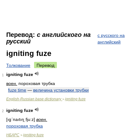
Перевод:
с английского на
с русского на
русский
английский
igniting fuze
Толкование
Перевод
igniting fuze
1
воен.
пороховая трубка
fuze time
—
величина установки трубки
English-Russian base dictionary
igniting fuze
>
igniting fuze
2
[ıgʹnaıtıŋ͵fju:z]
воен.
пороховая трубка
НБАРС
igniting fuze
>