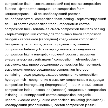
composition flash - воспламеняющий (ся) состав composition
fluorine - фтористое соединение composition foam -
концентрированный пе-нообразующий раствор;
пенообразователь composition foam-potting - герметизирующий
пенный состав composition freon - фреоновый состав
composition fuel - топливная смесь composition fuel tank sealing
- герметизирующий состав для топливных баков composition
halogen - галогенное (галоидное) соединение composition
halogen-oxygen - галоидно-кислородпое соединение
composition heterocyclic - гетероциклическое соединение
composition highly energetic - горючий состав с высокими
энергетическими свойствами " composition high-molecular -
высокомолекулярное соединение composition high-polymeric -
высокополимерное соединение composition hydrogen-
containing - водо-родсодержащее соединение composition
hydrogen-rich - соединение с высоким содержанием водорода
composition impregnating (impregnation) - пропиточный состав
composition index - основное (типовое) соединение composition
initiating - инициирующий состав composition inorganic -
неорганическое соединение composition insulating (insulation) -
изолирующий (изоляционный) состав composition jet-fuel