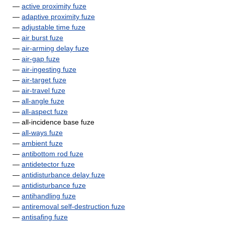
—
active proximity fuze
—
adaptive proximity fuze
—
adjustable time fuze
—
air burst fuze
—
air-arming delay fuze
—
air-gap fuze
—
air-ingesting fuze
—
air-target fuze
—
air-travel fuze
—
all-angle fuze
—
all-aspect fuze
— all-incidence base fuze
—
all-ways fuze
—
ambient fuze
—
antibottom rod fuze
—
antidetector fuze
—
antidisturbance delay fuze
—
antidisturbance fuze
—
antihandling fuze
—
antiremoval self-destruction fuze
—
antisafing fuze