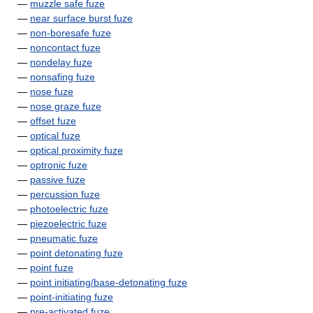
—
muzzle safe fuze
—
near surface burst fuze
—
non-boresafe fuze
—
noncontact fuze
—
nondelay fuze
—
nonsafing fuze
—
nose fuze
—
nose graze fuze
—
offset fuze
—
optical fuze
—
optical proximity fuze
—
optronic fuze
—
passive fuze
—
percussion fuze
—
photoelectric fuze
—
piezoelectric fuze
—
pneumatic fuze
—
point detonating fuze
—
point fuze
—
point initiating/base-detonating fuze
—
point-initiating fuze
—
pre-activated fuze