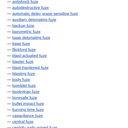
—
antishock fuze
—
autodestructive fuze
—
automatic delay graze sensitive fuze
—
auxiliary detonating fuze
—
backup fuze
—
barometric fuze
—
base detonating fuze
—
base fuze
—
Bickford fuze
—
blast-actuated fuze
—
blaster fuze
—
blast-hardened fuze
—
blasting fuze
—
body fuze
—
bomblet fuze
—
boobytrap fuze
—
boresafe fuze
—
bullet impact fuze
—
burning time fuze
—
capacitance fuze
—
central fuze
—
centrifu gaily-armed fuze