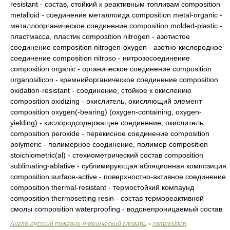
resistant - состав, стойкий к реактивным топливам composition
metalloid - соединение металлоида composition metal-organic -
металлоорганическое соединение composition molded-plastic -
пластмасса, пластик composition nitrogen - азотистое
соединение composition nitrogen-oxygen - азотно-кислородное
соединение composition nitroso - нитрозосоединение
composition organic - органическое соединение composition
organosilicon - кремнийорганическое соединение composition
oxidation-resistant - соединение, стойкое к окислению
composition oxidizing - окислитель, окисляющий элемент
composition oxygen(-bearing) (oxygen-containing, oxygen-
yielding) - кислородсодержащее соединение, окислитель
composition peroxide - перекисное соединение composition
polymeric - полимерное соединение, полимер composition
stoichiometric(al) - стехиометрический состав composition
sublimating-ablative - сублимирующая абляционная композиция
composition surface-active - поверхностно-активное соединение
composition thermal-resistant - термостойкий компаунд
composition thermosetting resin - состав термореактивной
смолы composition waterproofing - водонепроницаемый состав
Англо-русский пожарно-технический словарь
composition
>