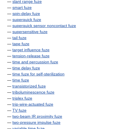
—
slant range fuze
—
smart fuze
—
spin-delay fuze
—
superquick fuze
—
superquick sensor noncontact fuze
—
supersensitive fuze
—
tail fuze
—
tape fuze
—
target influence fuze
—
tension-release fuze
—
time and percussion fuze
—
time delay fuze
—
time fuze for self-sterilization
—
time fuze
—
transistorized fuze
—
triboluminescence fuze
—
triplex fuze
—
trip-wire-actuated fuze
—
TV fuze
—
two-beam IR proximity fuze
—
two-pressure impulse fuze
—
variable time fuze