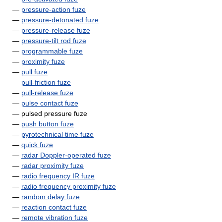
—
pressure-action fuze
—
pressure-detonated fuze
—
pressure-release fuze
—
pressure-tilt rod fuze
—
programmable fuze
—
proximity fuze
—
pull fuze
—
pull-friction fuze
—
pull-release fuze
—
pulse contact fuze
— pulsed pressure fuze
—
push button fuze
—
pyrotechnical time fuze
—
quick fuze
—
radar Doppler-operated fuze
—
radar proximity fuze
—
radio frequency IR fuze
—
radio frequency proximity fuze
—
random delay fuze
—
reaction contact fuze
—
remote vibration fuze