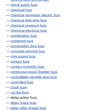
—
check action fuze
—
chemical fuze
—
chemical generator electric fuze
—
chemical light time fuze
—
chemical pressure fuze
—
chemical-electrical fuze
—
combination fuze
—
combined fuze
—
composition time fuze
—
concrete-piercing fuze
—
concussion fuze
—
contact fuze
—
contact proximity fuze
—
continuous wave Doppler fuze
—
controllable variable time fuze
—
controlled fuze
—
crush fuze
—
cut the fuze
— delay action fuze
—
delay graze fuze
—
delay-after-impact fuze