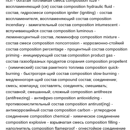
rich - богатая топливная смесь composition fuze -
воспламеняющий (ся) состав composition hydraulic fluid -
состав, гидросмеси composition igniter (igniting) - состав
воспламенителя, воспламеняющий состав composition
incendiary - зажигательный состав composition intumescent -
вспучивающийся состав composition luminous -
люминесцентный состав, люминофор composition mixture -
состав смеси composition noncorrosion - коррозионно-стойкий
состав composition percentage - процентный состав composition
priming - инициирующий состав composition product gas -
состав газообразных продуктов сгорания composition propellent
- (химический) состав ракетного топлива composition quick-
burning - быстрогоря-щий состав composition slow-burning -
медленногоря-щий состав compound состав; соединение;
смесь; компаунд; составлять; соединять; смешивать;
составной; смешанный; сложный composition antifreeze
(antifreezing) - антифриз composition antioxidizing -
противоокислительный состав composition antirust(ing) -
антикоррозийный состав composition carbon - углеродное
соединение composition chemical - химическое соединение
composition explosive - взрывчатая смесь composition filling -
наполнитель composition flameproof - огнестойкое соединение