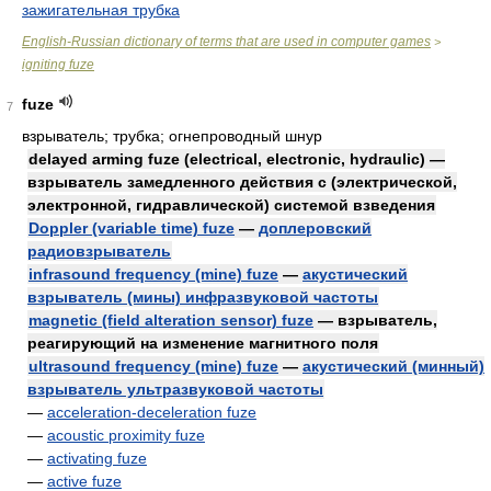
зажигательная трубка
English-Russian dictionary of terms that are used in computer games
>
igniting fuze
fuze
7
взрыватель; трубка; огнепроводный шнур
delayed arming fuze (electrical, electronic, hydraulic) —
взрыватель замедленного действия с (электрической,
электронной, гидравлической) системой взведения
Doppler (variable time) fuze
—
доплеровский
радиовзрыватель
infrasound frequency (mine) fuze
—
акустический
взрыватель (мины) инфразвуковой частоты
magnetic (field alteration sensor) fuze
— взрыватель,
реагирующий на изменение магнитного поля
ultrasound frequency (mine) fuze
—
акустический (минный)
взрыватель ультразвуковой частоты
—
acceleration-deceleration fuze
—
acoustic proximity fuze
—
activating fuze
—
active fuze