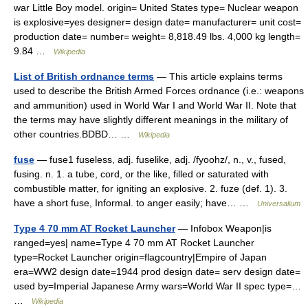
war Little Boy model. origin= United States type= Nuclear weapon
is explosive=yes designer= design date= manufacturer= unit cost=
production date= number= weight= 8,818.49 lbs. 4,000 kg length=
9.84 …
Wikipedia
List of British ordnance terms
— This article explains terms
used to describe the British Armed Forces ordnance (i.e.: weapons
and ammunition) used in World War I and World War II. Note that
the terms may have slightly different meanings in the military of
other countries.BDBD… …
Wikipedia
fuse
— fuse1 fuseless, adj. fuselike, adj. /fyoohz/, n., v., fused,
fusing. n. 1. a tube, cord, or the like, filled or saturated with
combustible matter, for igniting an explosive. 2. fuze (def. 1). 3.
have a short fuse, Informal. to anger easily; have… …
Universalium
Type 4 70 mm AT Rocket Launcher
— Infobox Weapon|is
ranged=yes| name=Type 4 70 mm AT Rocket Launcher
type=Rocket Launcher origin=flagcountry|Empire of Japan
era=WW2 design date=1944 prod design date= serv design date=
used by=Imperial Japanese Army wars=World War II spec type=…
…
Wikipedia