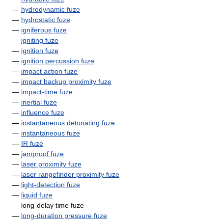
—
hydrodynamic fuze
—
hydrostatic fuze
—
igniferous fuze
—
igniting fuze
—
ignition fuze
—
ignition percussion fuze
—
impact action fuze
—
impact backup proximity fuze
—
impact-time fuze
—
inertial fuze
—
influence fuze
—
instantaneous detonating fuze
—
instantaneous fuze
—
IR fuze
—
jamproof fuze
—
laser proximity fuze
—
laser rangefinder proximity fuze
—
light-detection fuze
—
liquid fuze
— long-delay time fuze
—
long-duration pressure fuze