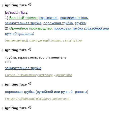
igniting fuze
3
[ɪg'naɪtɪŋˌfjuːz]
1)
Военный термин:
взрыватель
,
воспламенитель
,
зажигательная трубка
,
пороховая трубка
,
трубка
2)
Оружейное производство:
пороховая трубка
(ружейной или
ручной гранаты)
Универсальный англо-русский словарь
igniting fuze
>
igniting fuze
4
трубка; взрыватель; воспламенитель
* * *
зажигательная трубка
English-Russian military dictionary
igniting fuze
>
igniting fuze
5
пороховая трубка (ружейной или ручной гранаты)
English-Russian arms dictionary
igniting fuze
>
igniting fuze
6