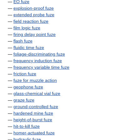
—
EO fuze
—
explosion-proof fuze
—
extended probe fuze
—
field reaction fuze
—
film logic fuze
—
firing delay point fuze
—
flash fuze
—
fluidic time fuze
—
foliage-discriminating fuze
—
frequency induction fuze
—
frequency variable time fuze
—
friction fuze
—
fuze for muzzle action
—
geophone fuze
—
glass-chemical vial fuze
—
graze fuze
—
ground-controlled fuze
—
hardened mine fuze
—
height-of-burst fuze
—
hit-to-kill fuze
—
homer-actuated fuze
—
hydraulic fuze