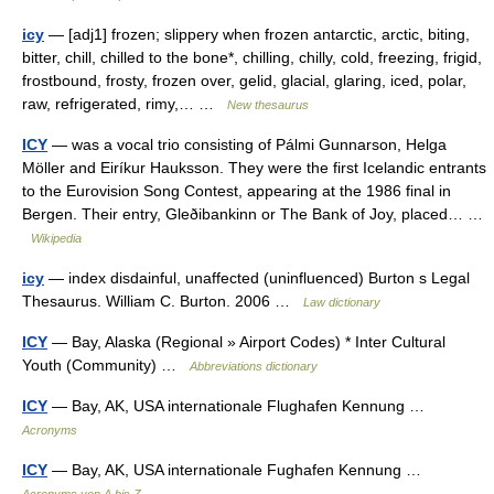
icy
— [adj1] frozen; slippery when frozen antarctic, arctic, biting,
bitter, chill, chilled to the bone*, chilling, chilly, cold, freezing, frigid,
frostbound, frosty, frozen over, gelid, glacial, glaring, iced, polar,
raw, refrigerated, rimy,… …
New thesaurus
ICY
— was a vocal trio consisting of Pálmi Gunnarson, Helga
Möller and Eiríkur Hauksson. They were the first Icelandic entrants
to the Eurovision Song Contest, appearing at the 1986 final in
Bergen. Their entry, Gleðibankinn or The Bank of Joy, placed… …
Wikipedia
icy
— index disdainful, unaffected (uninfluenced) Burton s Legal
Thesaurus. William C. Burton. 2006 …
Law dictionary
ICY
— Bay, Alaska (Regional » Airport Codes) * Inter Cultural
Youth (Community) …
Abbreviations dictionary
ICY
— Bay, AK, USA internationale Flughafen Kennung …
Acronyms
ICY
— Bay, AK, USA internationale Fughafen Kennung …