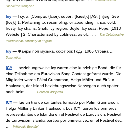
l'Académie française
Icy
— I cy, a. [Compar. {Icier}; superl. {Iciest}.] [AS. [=i]sig. See
{Ice}.] 1. Pertaining to, resembling, or abounding in, ice; cold;
frosty. Icy chains. Shak. Icy region. Boyle. Icy seas. Pope. [1913
Webster] 2. Characterized by coldness, as of… …
The Collaborative
International Dictionary of English
Icy
— Жанры поп музыка, софт рок Годы 1986 Страна …
Википедия
ICY
— beziehungsweise Icy waren eine kurzlebige Band, die für
eine Teilnahme am Eurovision Song Contest geformt wurde. Die
Mitglieder waren Pálmi Gunnarson, Helga Möller und Eiríkur
Hauksson, der Island beziehungsweise Norwegen auch später
noch beim… …
Deutsch Wikipedia
ICY
— fue un trío de cantantes formado por Pálmi Gunnarson,
Helga Möller y Eiríkur Hauksson. Los ICY fueron los primeros
representantes de Islandia en el Festival de Eurovisión. Festival
de Eurovisión Islandia partipó por primera vez en el Festival de…
…
Wikipedia Español