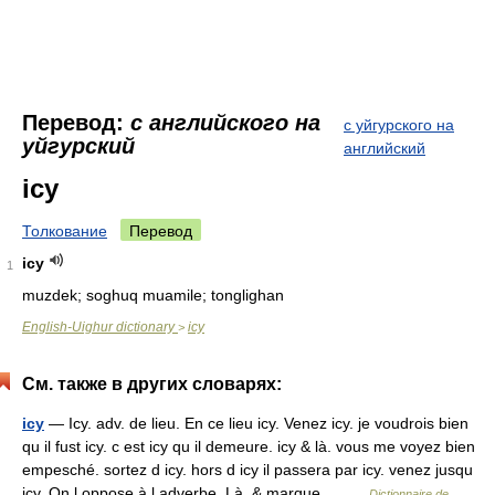
Перевод:
с английского на
с уйгурского на
уйгурский
английский
icy
Толкование
Перевод
icy
1
muzdek; soghuq muamile; tonglighan
English-Uighur dictionary
icy
>
См. также в других словарях:
icy
— Icy. adv. de lieu. En ce lieu icy. Venez icy. je voudrois bien
qu il fust icy. c est icy qu il demeure. icy & là. vous me voyez bien
empesché. sortez d icy. hors d icy il passera par icy. venez jusqu
icy. On l oppose à l adverbe, Là, & marque… …
Dictionnaire de