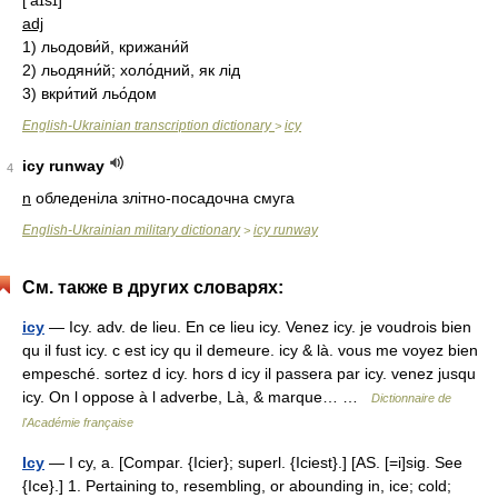
['aɪsɪ]
adj
1)
льодови́й, крижани́й
2)
льодяни́й; холо́дний, як лід
3)
вкри́тий льо́дом
English-Ukrainian transcription dictionary
icy
>
icy runway
4
n
обледеніла злітно-посадочна смуга
English-Ukrainian military dictionary
icy runway
>
См. также в других словарях:
icy
— Icy. adv. de lieu. En ce lieu icy. Venez icy. je voudrois bien
qu il fust icy. c est icy qu il demeure. icy & là. vous me voyez bien
empesché. sortez d icy. hors d icy il passera par icy. venez jusqu
icy. On l oppose à l adverbe, Là, & marque… …
Dictionnaire de
l'Académie française
Icy
— I cy, a. [Compar. {Icier}; superl. {Iciest}.] [AS. [=i]sig. See
{Ice}.] 1. Pertaining to, resembling, or abounding in, ice; cold;