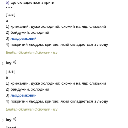
5)
що складається з криги
* * *
[`aisi]
a
1)
крижаний, дуже холодний; схожий на лід; слизький
2)
байдужий, холодний
3)
льодовиковий
4)
покритий льодом, кригою; який складається з льоду
English-Ukrainian dictionary
icy
>
icy
2
[`aisi]
a
1)
крижаний, дуже холодний; схожий на лід; слизький
2)
байдужий, холодний
3)
льодовиковий
4)
покритий льодом, кригою; який складається з льоду
English-Ukrainian dictionary
icy
>
icy
3