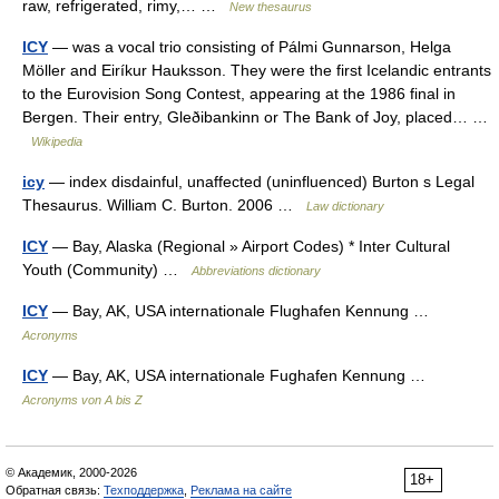
raw, refrigerated, rimy,… …
New thesaurus
ICY
— was a vocal trio consisting of Pálmi Gunnarson, Helga
Möller and Eiríkur Hauksson. They were the first Icelandic entrants
to the Eurovision Song Contest, appearing at the 1986 final in
Bergen. Their entry, Gleðibankinn or The Bank of Joy, placed… …
Wikipedia
icy
— index disdainful, unaffected (uninfluenced) Burton s Legal
Thesaurus. William C. Burton. 2006 …
Law dictionary
ICY
— Bay, Alaska (Regional » Airport Codes) * Inter Cultural
Youth (Community) …
Abbreviations dictionary
ICY
— Bay, AK, USA internationale Flughafen Kennung …
Acronyms
ICY
— Bay, AK, USA internationale Fughafen Kennung …
Acronyms von A bis Z
© Академик, 2000-2026
18+
Обратная связь:
Техподдержка
,
Реклама на сайте