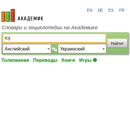
EN
DE
ES
FR
academic.ru
Словари и энциклопедии на Академике
Найти!
Толкования
Переводы
Книги
Игры ⚽