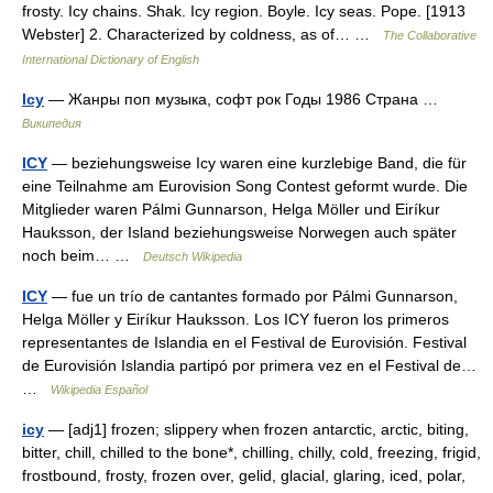
frosty. Icy chains. Shak. Icy region. Boyle. Icy seas. Pope. [1913
Webster] 2. Characterized by coldness, as of… …
The Collaborative
International Dictionary of English
Icy
— Жанры поп музыка, софт рок Годы 1986 Страна …
Википедия
ICY
— beziehungsweise Icy waren eine kurzlebige Band, die für
eine Teilnahme am Eurovision Song Contest geformt wurde. Die
Mitglieder waren Pálmi Gunnarson, Helga Möller und Eiríkur
Hauksson, der Island beziehungsweise Norwegen auch später
noch beim… …
Deutsch Wikipedia
ICY
— fue un trío de cantantes formado por Pálmi Gunnarson,
Helga Möller y Eiríkur Hauksson. Los ICY fueron los primeros
representantes de Islandia en el Festival de Eurovisión. Festival
de Eurovisión Islandia partipó por primera vez en el Festival de…
…
Wikipedia Español
icy
— [adj1] frozen; slippery when frozen antarctic, arctic, biting,
bitter, chill, chilled to the bone*, chilling, chilly, cold, freezing, frigid,
frostbound, frosty, frozen over, gelid, glacial, glaring, iced, polar,