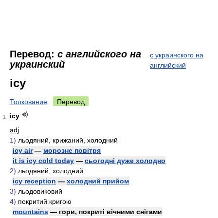
Перевод:
с английского на
с украинского на
украинский
английский
icy
Толкование
Перевод
icy
1
adj
1)
льодяний, крижаний, холодний
icy air
—
морозне повітря
it is icy cold today
—
сьогодні дуже холодно
2)
льодяний, холодний
icy reception
—
холодний прийом
3)
льодовиковий
4)
покритий кригою
mountains
— гори, покриті вічними снігами