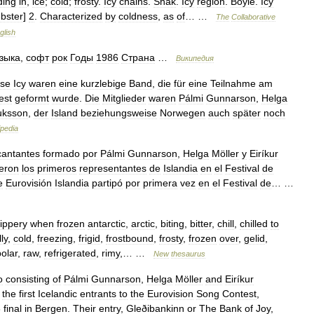
ding
in
,
ice
;
cold
;
frosty
.
Icy
chains
.
Shak
.
Icy
region
.
Boyle
.
Icy
bster
]
2
.
Characterized
by
coldness
,
as
of
… …
The
Collaborative
glish
зыка
,
софт
рок
Годы
1986
Страна
…
Википедия
ise
Icy
waren
eine
kurzlebige
Band
,
die
für
eine
Teilnahme
am
est
geformt
wurde
.
Die
Mitglieder
waren
Pálmi
Gunnarson
,
Helga
uksson
,
der
Island
beziehungsweise
Norwegen
auch
später
noch
ipedia
cantantes
formado
por
Pálmi
Gunnarson
,
Helga
Möller
y
Eiríkur
eron
los
primeros
representantes
de
Islandia
en
el
Festival
de
e
Eurovisión
Islandia
partipó
por
primera
vez
en
el
Festival
de
… …
lippery
when
frozen
antarctic
,
arctic
,
biting
,
bitter
,
chill
,
chilled
to
lly
,
cold
,
freezing
,
frigid
,
frostbound
,
frosty
,
frozen
over
,
gelid
,
polar
,
raw
,
refrigerated
,
rimy
,… …
New
thesaurus
o
consisting
of
Pálmi
Gunnarson
,
Helga
Möller
and
Eiríkur
the
first
Icelandic
entrants
to
the
Eurovision
Song
Contest
,
6
final
in
Bergen
.
Their
entry
,
Gleðibankinn
or
The
Bank
of
Joy
,