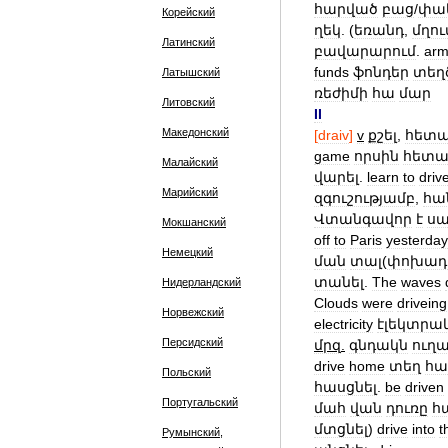
հարված
բաց
/
փա
Корейский
ղեկ
. (
եռանդ
,
մղու
Латинский
բավարարում
.
ar
funds
ֆոնդեր
տեղծ
Латышский
ռեժիմի
հա
մար
Литовский
II
Македонский
[
draiv
]
v
քշել
,
հետա
game
որսին
հետա
Малайский
վարել
.
learn
to
driv
Марийский
զգուշությամբ
,
հա
Վտանգավոր
է
ս
Мокшанский
off
to
Paris
yesterday
Немецкий
ման
տալ
(
փոխադ
տանել
.
The
waves
Нидерландский
Clouds
were
driveing
Норвежский
electricity
էլեկտրա
Персидский
մրզ
.
գնդակն
ուղա
drive
home
տեղ
հա
Польский
հասցնել
.
be
driven
Португальский
մահ
վան
դուռը
հ
մտցնել
)
drive
into
t
Румынский,