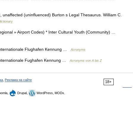
l
,
unaffected
(
uninfluenced
)
Burton
s
Legal
Thesaurus
.
William
C
.
dictionary
egional
»
Airport
Codes
) *
Inter
Cultural
Youth
(
Community
) …
nternationale
Flughafen
Kennung
…
Acronyms
nternationale
Fughafen
Kennung
…
Acronyms
von
A
bis
Z
ка
,
Реклама на сайте
18+
omla,
Drupal,
WordPress, MODx.