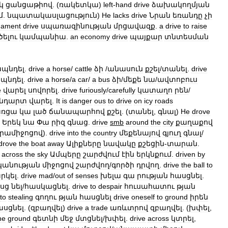
կ
ցանցաթիով
. (
ռակետկա
)
left
-
hand
drive
ձախակողմյան
մ
.
նպատակասլացություն
)
He
lacks
drive
Նրան
եռանդը
չի
mament
drive
սպառազինության
մրցավազք
.
a
drive
to
raise
ելու
կամպանիա
.
an
economy
drive
պայքար
տնտեսման
պնդել
.
drive
a
horse
/
cattle
ձի
/
անասուն
քշել
/
տանել
.
drive
պնդել
.
drive
a
horse
/
a
car
/
a
bus
ձի
/
մեքե
նա
/
ավտոբուս
e
վարել
սովորել
.
drive
furiously
/
carefully
կատաղո
րեն
/
նդարտ
վարել
.
It
is
danger
ous
to
drive
on
icy
roads
առցա
կա
լած
ճանապարհով
քշել
. (
տանել
,
գնալ
)
He
drove
Երեկ
նա
Փա
րիզ
գնաց
.
drive
smb
around
the
city
քաղաքով
րամիջոցով
).
drive
into
the
country
մեքենայով
գյուղ
գնալ
/
drove
the
boat
away
Ալիքները
նավակը
քշեցին
-
տարան
.
across
the
sky
Ամպերը
շարժվում
էին
երկնքում
.
driven
by
կանության
միջոցով
շարժվող
/
գործի
դրվող
.
drive
the
ball
to
րկել
.
drive
mad
/
out
of
senses
խելա
գա
րության
հասցնել
.
սց
նել
/
հասկացնել
.
drive
to
despair
հուսահատու
թյան
to
stealing
գողու
թյան
հասցնել
drive
oneself
to
ground
իրեն
ասցնել
. (
զբաղվել
)
drive
a
trade
առևտրով
զբաղվել
. (
խփել
,
he
ground
գետնի
մեջ
մտցնել
/
խփել
.
drive
across
կտրել
,