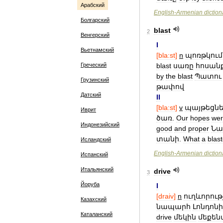
Арабский
English
-
Armenian
diction
Болгарский
blast
2
Венгерский
I
Вьетнамский
[
bla:st
]
n
պոռթկում
Греческий
blast
սառը
հոսան
by
the
blast
Պատու
Грузинский
թափով
Датский
II
[
bla:st
]
v
պայթեցնե
Иврит
ծառ
.
Our
hopes
we
Индонезийский
good
and
proper
Նա
տանի
.
What
a
blas
Исландский
English
-
Armenian
diction
Испанский
Итальянский
drive
3
Йоруба
I
[
draiv
]
n
ուղևորութ
Казахский
նապարհ
Լոնդոն
Каталанский
drive
մեկին
մեքեն