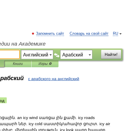
Запомнить сайт
Словарь на свой сайт
RU
едии на Академике
Найти!
Книги
Игры ⚽
арабский
с арабского на английский
од
ռցային
.
an
icy
wind
սառցա
յին
քամի
.
icy
roads
նապարհ
ներ
.
icy
cold
սաստիկ
/
ահավոր
ցուրտ
.
icy
air
e
փխբ
.
մեռելային
լռություն
.
icy
look
սառը
հայացք