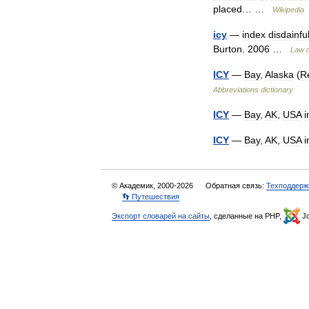
placed
… …
Wikipedia
icy
—
index
disdainfu
Burton
.
2006
…
Law
ICY
—
Bay
,
Alaska
(
R
Abbreviations
dictionary
ICY
—
Bay
,
AK
,
USA
i
ICY
—
Bay
,
AK
,
USA
i
© Академик, 2000-2026
Обратная связь:
Техподдерж
👣 Путешествия
Экспорт словарей на сайты
, сделанные на PHP,
Jo