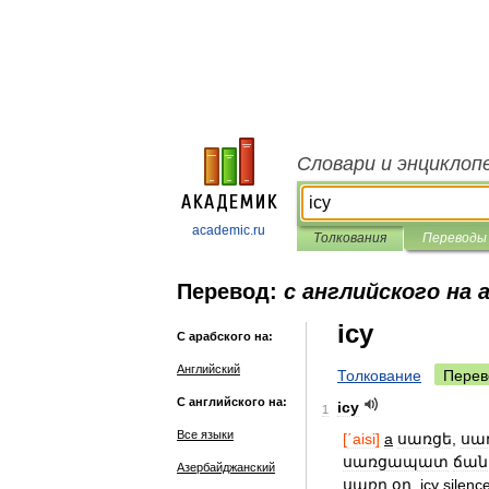
Словари и энциклоп
academic.ru
Толкования
Переводы
Перевод:
с английского на 
icy
С арабского на:
Английский
Толкование
Перев
С английского на:
icy
1
Все языки
[
΄aisi
]
a
սառցե
,
սա
սառցապատ
ճա
Азербайджанский
սառը
օդ
.
icy
silenc