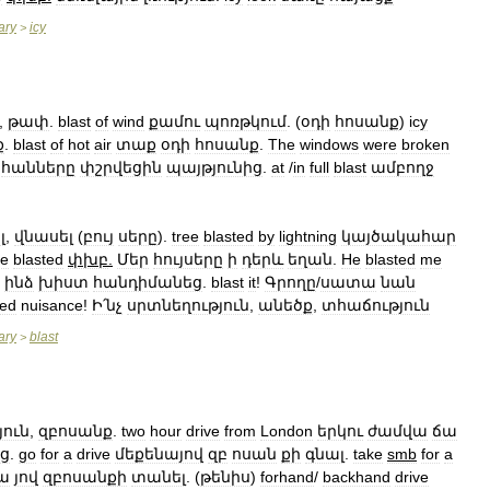
ary
icy
>
,
թափ
.
blast
of
wind
քամու
պոռթկում
. (
օդի
հոսանք
)
icy
ք
.
blast
of
hot
air
տաք
օդի
հոսանք
.
The
windows
were
broken
հանները
փշրվեցին
պայթյունից
.
at
/
in
full
blast
ամբողջ
լ
,
վնասել
(
բույ
սերը
).
tree
blasted
by
lightning
կայծակահար
re
blasted
փխբ
.
Մեր
հույսերը
ի
դերև
եղան
.
He
blasted
me
ինձ
խիստ
հանդիմանեց
.
blast
it
!
Գրողը
/
սատա
նան
ted
nuisance
!
Ի՛նչ
սրտնեղություն
,
անեծք
,
տհաճություն
ary
blast
>
յուն
,
զբոսանք
.
two
hour
drive
from
London
երկու
ժամվա
ճա
ից
.
go
for
a
drive
մեքենայով
զբ
ոսան
քի
գնալ
.
take
smb
for
a
ա
յով
զբոսանքի
տանել
. (
թենիս
)
forhand
/
backhand
drive