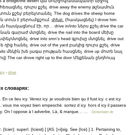
s
a
bridge
/
the
desert
կա
մուրջով
/
անապատի
միջով
հեռացնել
,
դուրս
քշել
.
drive
away
the
enemy
թշնամուն
տուն
քշել
/
բերել
/
տանել
.
The
dog
drives
the
sheep
home
ին
տուն
է
բերում
/
քշում
.
փխբ
.
(
հասկացնել
)
I
drove
him
ան
հասկացնում
էի
,
որ
…
drive
in
/
into
ներս
քշել
drive
the
car
ենան
գարաժ
մտցնել
.
drive
the
nail
into
the
board
մեխը
խփել
/
մտցնել
.
drive
into
smn
’
s
head
գլուխը
մտցնել
.
drive
out
ե
ղից
հանել
.
drive
out
of
the
yard
բակից
դուրս
քշել
.
drive
its
մեկին
խե
լագա
րության
հասցնել
.
drive
up
մոտե
նալ
ով
)
The
car
drove
right
up
to
the
door
Մեքենան
ընդհուպ
ary
drive
>
их
словарях:
.
En
ce
lieu
icy
.
Venez
icy
.
je
voudrois
bien
qu
il
fust
icy
.
c
est
icy
à
.
vous
me
voyez
bien
empesché
.
sortez
d
icy
.
hors
d
icy
il
passera
cy
.
On
l
oppose
à
l
adverbe
,
Là
, &
marque
… …
Dictionnaire
de
r
. {
Icier
};
superl
. {
Iciest
}.] [
AS
. [=
i
]
sig
.
See
{
Ice
}.]
1
.
Pertaining
to
,