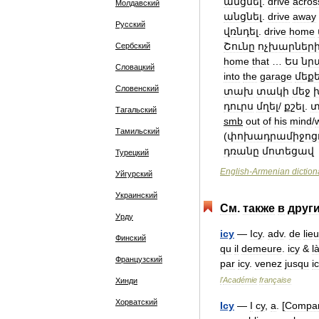
անցնել
.
drive
acros
Молдавский
անցնել
.
drive
away
Русский
վռնդել
.
drive
home
Շունը
ոչխարներ
Сербский
home
that
…
Ես
նր
Словацкий
into
the
garage
մեք
Словенский
տախ
տակի
մեջ
դուրս
մղել
/
քշել
.
տ
Тагальский
smb
out
of
his
mind
/
w
Тамильский
(
փոխադրամիջոց
դռանը
մոտեցավ
Турецкий
English
-
Armenian
diction
Уйгурский
Украинский
См
.
также
в
друг
Урду
icy
—
Icy
.
adv
.
de
lieu
Финский
qu
il
demeure
.
icy
&
l
Французский
par
icy
.
venez
jusqu
i
l
'
Académie
française
Хинди
Хорватский
Icy
—
I
cy
,
a
. [
Compa