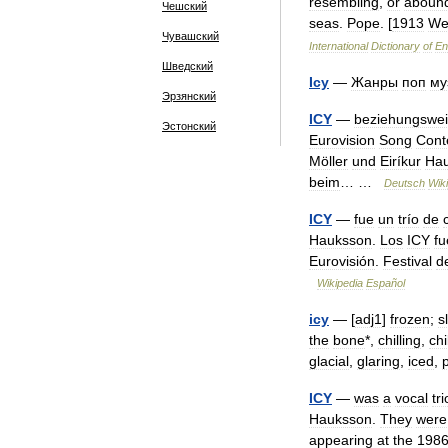
resembling
,
or
aboun
Чешский
seas
.
Pope
. [
1913
We
Чувашский
International
Dictionary
of
En
Шведский
Icy
—
Жанры
поп
му
Эрзянский
ICY
—
beziehungswe
Эстонский
Eurovision
Song
Cont
Möller
und
Eiríkur
Ha
beim
… …
Deutsch
Wik
ICY
—
fue
un
trío
de
Hauksson
.
Los
ICY
fu
Eurovisión
.
Festival
d
Wikipedia
Español
icy
— [
adj1
]
frozen
;
s
the
bone
*,
chilling
,
chi
glacial
,
glaring
,
iced
,
ICY
—
was
a
vocal
tri
Hauksson
.
They
were
appearing
at
the
198