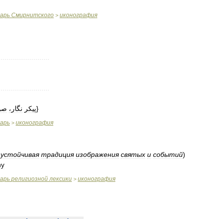
варь
Смирнитского
иконография
>
..........................
..........................
صو
نگار،
پیکر
}
варь
иконография
>
устойчивая
традиция
изображения
святых
и
событий
)
hy
варь
религиозной
лексики
иконография
>