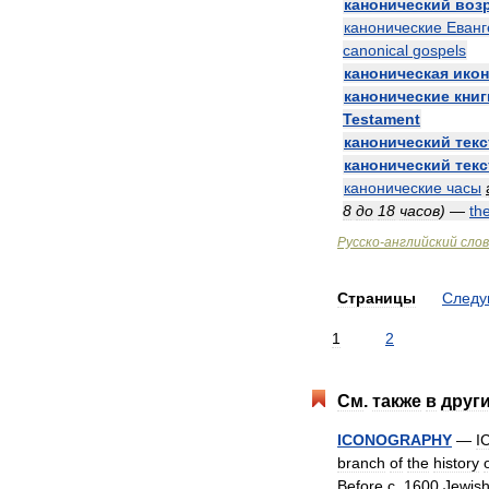
канонический
воз
канонические
Еванг
canonical
gospels
каноническая
ико
канонические
книг
Testament
канонический
текс
канонический
текс
канонические
часы
8
до
18
часов
)
—
th
Русско
-
английский
сло
Страницы
След
1
2
См
.
также
в
друг
ICONOGRAPHY
—
I
branch
of
the
history
Before
c
.
1600
Jewis