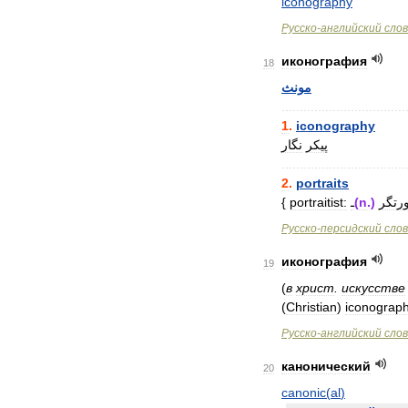
iconography
Русско
-
английский
сло
иконография
18
مونث
..................................
1
.
iconography
پیکر
نگار
..................................
2
.
portraits
{
portraitist:
ـ
(
n
.)
رتگر
Русско
-
персидский
сло
иконография
19
(
в
христ
.
искусстве
(
Christian
)
iconograp
Русско
-
английский
сло
канонический
20
canonic
(
al
)