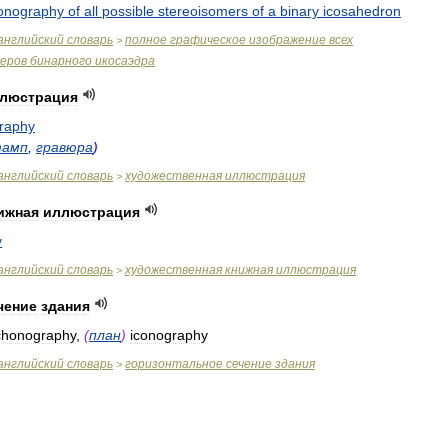
conography
of
all
possible
stereoisomers
of
a
binary
icosahedron
английский
словарь
полное
графическое
изображение
всех
>
еров
бинарного
икосаэдра
люстрация
raphy
тамп
,
гравюра
)
английский
словарь
художественная
иллюстрация
>
ижная
иллюстрация
y
английский
словарь
художественная
книжная
иллюстрация
>
чение
здания
chonography
,
(
план
)
iconography
английский
словарь
горизонтальное
сечение
здания
>