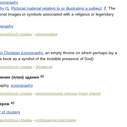
conography
phy
(
1
.
Pictorial
material
relating
to
or
illustrating
a
subject
;
2
.
The
onal
images
or
symbols
associated
with
a
religious
or
legendary
ography
английский
словарь
иконография
>
In
Christian
iconography
,
an
empty
throne
on
which
perhaps
lay
a
a
book
as
a
symbol
of
the
invisible
presence
of
God
)
английский
словарь
Этимасия
>
чение
(
план
)
здания
raphy
,
iconography
английский
словарь
горизонтальное
сечение
(
план
)
здания
>
теров
y
of
clusters
английский
словарь
изображение
кластеров
>