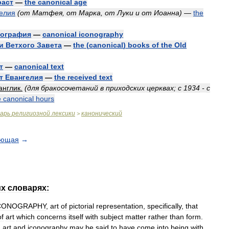
раст
—
the
canonical
age
елия
(
от
Матфея
,
от
Марка
,
от
Луки
и
от
Иоанна
)
—
the
нография
—
canonical
iconography
и
Ветхого
Завета
—
the
(
canonical
)
books
of
the
Old
т
—
canonical
text
т
Евангелия
—
the
received
text
англик
.
(
для
бракосочетаний
в
приходских
церквах
;
с
1934
-
с
e
canonical
hours
варь
религиозной
лексики
канонический
>
ующая
→
их
словарях:
CONOGRAPHY
,
art
of
pictorial
representation
,
specifically
,
that
of
art
which
concerns
itself
with
subject
matter
rather
than
form
.
h
art
and
iconography
may
be
said
to
have
come
into
being
with