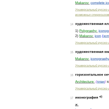
Makarov:
complete
i
Универсальный
русско
-
возможных
стереоизом
художественная
ил
14
1
)
Polygraphy:
iconog
2
)
Makarov:
icon
(
эс
Универсальный
русско
-
художественная
кн
15
Makarov:
iconograph
Универсальный
русско
-
горизонтальное
се
16
Architecture:
(
план
)
i
Универсальный
русско
-
иконография
17
ж
.