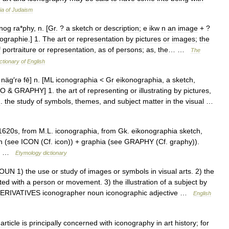
ia
of
Judaism
nog
ra
*
phy
,
n
. [
Gr
. ?
a
sketch
or
description
;
e
ikw
n
an
image
+ ?
nographie
.]
1
.
The
art
or
representation
by
pictures
or
images
;
the
f
portraiture
or
representation
,
as
of
persons
;
as
,
the
… …
The
ctionary
of
English
näg
′
rə
fē
]
n
. [
ML
iconographia
<
Gr
eikonographia
,
a
sketch
,
NO
&
GRAPHY
]
1
.
the
art
of
representing
or
illustrating
by
pictures
,
2
.
the
study
of
symbols
,
themes
,
and
subject
matter
in
the
visual
…
1620s
,
from
M
.
L
.
iconographia
,
from
Gk
.
eikonographia
sketch
,
n
(
see
ICON
(
Cf
.
icon
)) +
graphia
(
see
GRAPHY
(
Cf
.
graphy
)).
…
Etymology
dictionary
OUN
1
)
the
use
or
study
of
images
or
symbols
in
visual
arts
.
2
)
the
ted
with
a
person
or
movement
.
3
)
the
illustration
of
a
subject
by
ERIVATIVES
iconographer
noun
iconographic
adjective
…
English
article
is
principally
concerned
with
iconography
in
art
history
;
for