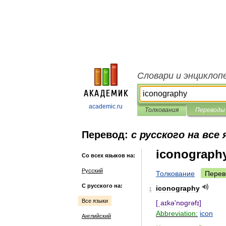
Словари и энциклоп
academic.ru
Толкования
Переводы
Перевод:
с русского на все
iconograph
Со всех языков на:
Русский
Толкование
Перев
С русского на:
iconography
1
Все языки
[
ˌaɪkə
'
nɒgrəfɪ
]
Abbreviation:
icon
Английский