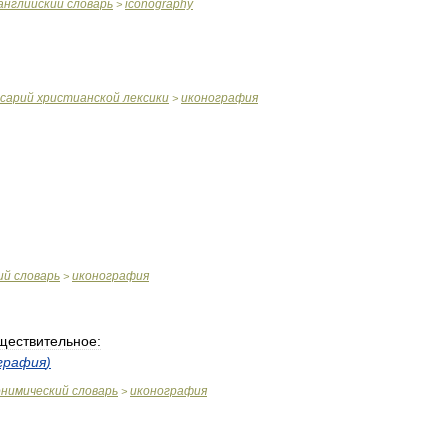
английский
словарь
iconography
>
ссарий
христианской
лексики
иконография
>
ий
словарь
иконография
>
ществительное:
графия
)
онимический
словарь
иконография
>