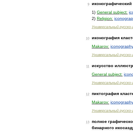
иконографический
9
1
)
General
subject:
ic
2
)
Religion:
iconograp
Универсальный
русско
-
иконография
клас
10
Makarov:
iconograph
Универсальный
русско
-
искусство
иллюст
11
General
subject:
icon
Универсальный
русско
-
пиктография
класт
12
Makarov:
iconograph
Универсальный
русско
-
полное
графическо
13
бинарного
икосаэд