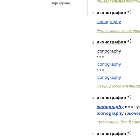
Универсальный
русско
-
Персидский
иконография
2
iconography
Русско
-
английский
гло
иконография
3
iconography
* * *
iconography
* * *
iconography
Новый
русско
-
английск
иконография
4
iconography
имя
су
iconography
(
иконо
Русско
-
английский
син
иконография
5