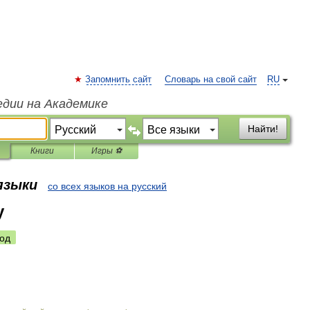
Запомнить сайт
Словарь на свой сайт
RU
едии на Академике
Найти!
Книги
Игры ⚽
 языки
со всех языков на русский
y
од