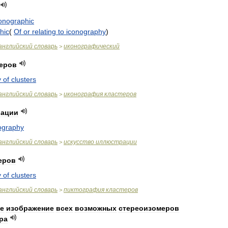
onographic
hic
(
Of
or
relating
to
iconography
)
английский
словарь
иконографический
>
теров
y
of
clusters
английский
словарь
иконография
кластеров
>
рации
ography
английский
словарь
искусство
иллюстрации
>
еров
y
of
clusters
английский
словарь
пиктография
кластеров
>
е
изображение
всех
возможных
стереоизомеров
ра