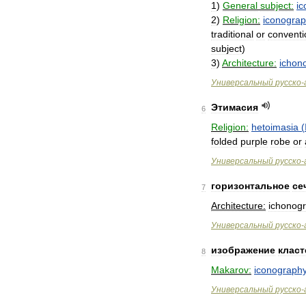
1
)
General
subject:
i
2
)
Religion:
iconogra
traditional
or
conventi
subject
)
3
)
Architecture:
ichon
Универсальный
русско
-
Этимасия
6
Religion:
hetoimasia
(
folded
purple
robe
or
Универсальный
русско
-
горизонтальное
се
7
Architecture:
ichonog
Универсальный
русско
-
изображение
клас
8
Makarov:
iconograph
Универсальный
русско
-