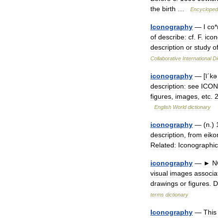
the
birth
…
Encycloped
Iconography
—
I
co
*
of
describe:
cf
.
F
.
ico
description
or
study
o
Collaborative
International
Di
iconography
— [
ī΄kə
description:
see
ICO
figures
,
images
,
etc
.
English
World
dictionary
iconography
— (
n
.)
description
,
from
eiko
Related:
Iconographic
iconography
—
►
N
visual
images
associa
drawings
or
figures
.
D
terms
dictionary
Iconography
—
This