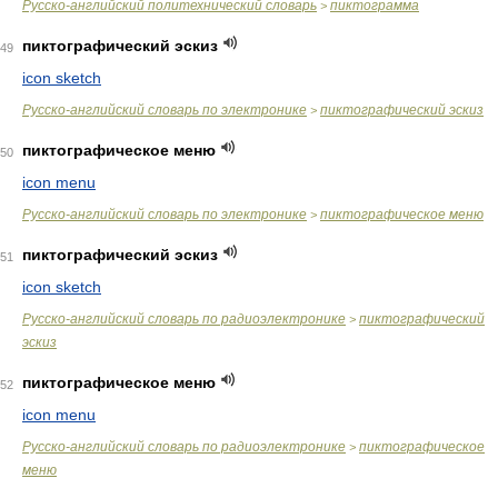
Русско-английский политехнический словарь
пиктограмма
>
пиктографический эскиз
49
icon sketch
Русско-английский словарь по электронике
пиктографический эскиз
>
пиктографическое меню
50
icon menu
Русско-английский словарь по электронике
пиктографическое меню
>
пиктографический эскиз
51
icon sketch
Русско-английский словарь по радиоэлектронике
пиктографический
>
эскиз
пиктографическое меню
52
icon menu
Русско-английский словарь по радиоэлектронике
пиктографическое
>
меню