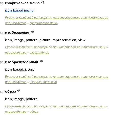
графическое меню
53
icon-based menu
Русско-английский исловарь по машиностроению и автоматизации
производства
графическое меню
>
изображение
54
icon, image, pattern, picture, representation, view
Русско-английский исловарь по машиностроению и автоматизации
производства
изображение
>
изобразительный
55
icon-based, iconic
Русско-английский исловарь по машиностроению и автоматизации
производства
изобразительный
>
образ
56
icon, image, pattern
Русско-английский исловарь по машиностроению и автоматизации
производства
образ
>