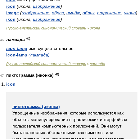
icon
(икона,
изображение
)
image
(
изображение
,
образ
,
имидж
,
облик
,
отражение
,
икона
)
ikon
(икона,
изображение
)
Русско-английский синонимический словарь
икона
>
лампада
46
icon-lamp
имя существительное:
icon-lamp
(лампада)
Русско-английский синонимический словарь
лампада
>
пиктограмма (иконка)
47
icon
пиктограмма (иконка)
Упрощенные изображения, которые используются как
объекты манипулирования в графических интерфейсах
пользователя компьютерных приложений. Они могут
быть полностью абстрактными, как символы, или