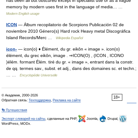
has been all but obscured except in specialist use or as a vague
memory by modern uses first in the language of media… …
Modern English usage
ICON
— Álbum recopilatorio de Scorpions Publicación 02 de
noviembre 2010 Género(s) Hard rock Heavy metal Discográfica
Island Records/Merc …
Wikipedia Español
icon-
— icon(o) ♦ Élément, du gr. eikôn « image ». icon(o)
élément, du grec eikôn, image . ⇒ICON(O) , (ICON , ICONO
)élém. formant Élém. tiré du gr. « image », entrant dans la constr.
de qq. termes sav., subst. et adj., dans des domaines sc. et techn.;
… …
Encyclopédie Universelle
© Академик, 2000-2026
18+
Обратная связь:
Техподдержка
,
Реклама на сайте
👣 Путешествия
Экспорт словарей на сайты
, сделанные на PHP,
Joomla,
Drupal,
WordPress, MODx.