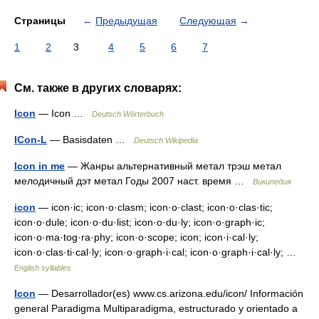
Страницы
←
Предыдущая
Следующая
→
1
2
3
4
5
6
7
См. также в других словарях:
Icon
— Icon …
Deutsch Wörterbuch
ICon-L
— Basisdaten …
Deutsch Wikipedia
Icon in me
— Жанры альтернативный метал трэш метал
мелодичный дэт метал Годы 2007 наст. время …
Википедия
icon
— icon·ic; icon·o·clasm; icon·o·clast; icon·o·clas·tic;
icon·o·dule; icon·o·du·list; icon·o·du·ly; icon·o·graph·ic;
icon·o·ma·tog·ra·phy; icon·o·scope; icon; icon·i·cal·ly;
icon·o·clas·ti·cal·ly; icon·o·graph·i·cal; icon·o·graph·i·cal·ly; …
English syllables
Icon
— Desarrollador(es) www.cs.arizona.edu/icon/ Información
general Paradigma Multiparadigma, estructurado y orientado a