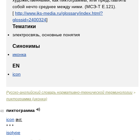
художественными, как пиктограммы, или представлять
собой нечто среднее между ними. (МСЭ-Т Е.121).
[
http://www.iks-media.ru/glossary/index.html?
glossid=2400324
]
Тематики
электросвязь, основные понятия
Синонимы
иконка
EN
icon
Русско-английский словарь нормативно-технической терминологии
>
пиктограмма (иконка)
пиктограмма
48
icon
вчт.
* * *
isotype