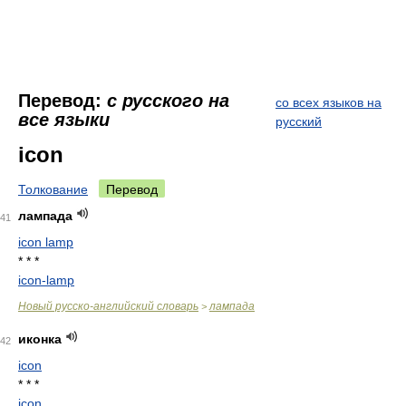
Перевод:
с русского на
со всех языков на
все языки
русский
icon
Толкование
Перевод
лампада
41
icon lamp
* * *
icon-lamp
Новый русско-английский словарь
лампада
>
иконка
42
icon
* * *
icon