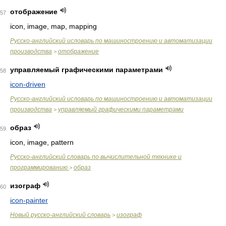
отображение
57
icon, image, map, mapping
Русско-английский исловарь по машиностроению и автоматизации
производства
отображение
>
управляемый графическими параметрами
58
icon-driven
Русско-английский исловарь по машиностроению и автоматизации
производства
управляемый графическими параметрами
>
образ
59
icon, image, pattern
Русско-английский словарь по вычислительной технике и
программированию
образ
>
изограф
60
icon-painter
Новый русско-английский словарь
изограф
>