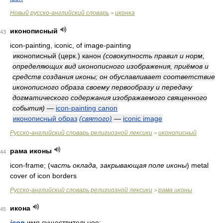
Новый русско-английский словарь
иконка
>
иконописный
43
icon-painting, iconic, of image-painting
иконописный (церк.) канон
(совокупность правил и норм,
определяющих вид иконописного изображения, приёмов и
средств создания иконы; он обуславливает соответствие
иконописного образа своему первообразу и передачу
догматического содержания изображаемого священного
события)
—
icon-painting canon
иконописный образ
(святого)
—
iconic image
Русско-английский словарь религиозной лексики
иконописный
>
рама иконы
44
icon-frame;
(
часть оклада, закрывающая поле иконы
)
metal
cover of icon borders
Русско-английский словарь религиозной лексики
рама иконы
>
икона
45
icon
имя существительное: