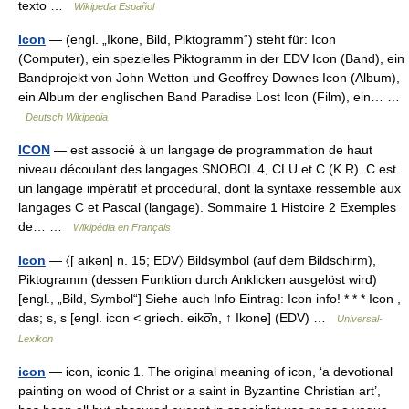
texto …
Wikipedia Español
Icon
— (engl. „Ikone, Bild, Piktogramm“) steht für: Icon
(Computer), ein spezielles Piktogramm in der EDV Icon (Band), ein
Bandprojekt von John Wetton und Geoffrey Downes Icon (Album),
ein Album der englischen Band Paradise Lost Icon (Film), ein… …
Deutsch Wikipedia
ICON
— est associé à un langage de programmation de haut
niveau découlant des langages SNOBOL 4, CLU et C (K R). C est
un langage impératif et procédural, dont la syntaxe ressemble aux
langages C et Pascal (langage). Sommaire 1 Histoire 2 Exemples
de… …
Wikipédia en Français
Icon
— 〈[ aıkən] n. 15; EDV〉 Bildsymbol (auf dem Bildschirm),
Piktogramm (dessen Funktion durch Anklicken ausgelöst wird)
[engl., „Bild, Symbol“] Siehe auch Info Eintrag: Icon info! * * * Icon ,
das; s, s [engl. icon < griech. eiko̅̓n, ↑ Ikone] (EDV) …
Universal-
Lexikon
icon
— icon, iconic 1. The original meaning of icon, ‘a devotional
painting on wood of Christ or a saint in Byzantine Christian art’,