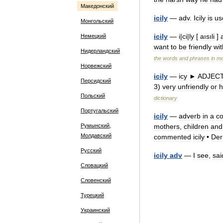
Македонский
icily
—
adv
.
Icily
is
us
Монгольский
icily
—
i
|
ci
|
ly
[
aısıli
]
Немецкий
want
to
be
friendly
wit
Нидерландский
the
words
and
phrases
in
mo
Норвежский
icily
—
icy
►
ADJECT
Персидский
3
)
very
unfriendly
or
h
Польский
dictionary
Португальский
icily
—
adverb
in
a
co
Румынский,
mothers
,
children
and
Молдавский
commented
icily
•
Der
Русский
icily
adv
—
I
see
,
sai
Словацкий
Словенский
Турецкий
Украинский