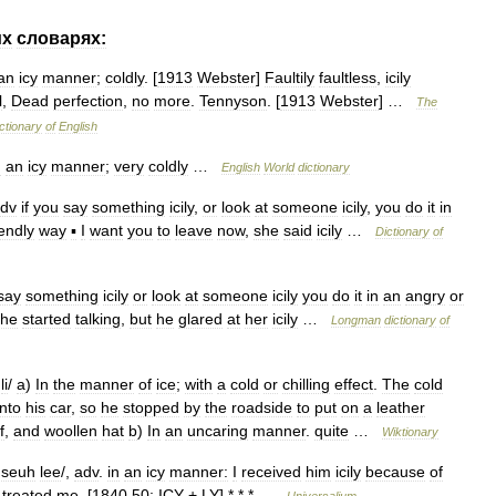
их
словарях:
an
icy
manner
;
coldly
. [
1913
Webster
]
Faultily
faultless
,
icily
l
,
Dead
perfection
,
no
more
.
Tennyson
. [
1913
Webster
] …
The
ctionary
of
English
n
an
icy
manner
;
very
coldly
…
English
World
dictionary
dv
if
you
say
something
icily
,
or
look
at
someone
icily
,
you
do
it
in
endly
way
▪
I
want
you
to
leave
now
,
she
said
icily
…
Dictionary
of
say
something
icily
or
look
at
someone
icily
you
do
it
in
an
angry
or
he
started
talking
,
but
he
glared
at
her
icily
…
Longman
dictionary
of
.
li
/
a
)
In
the
manner
of
ice
;
with
a
cold
or
chilling
effect
.
The
cold
into
his
car
,
so
he
stopped
by
the
roadside
to
put
on
a
leather
f
,
and
woollen
hat
b
)
In
an
uncaring
manner
.
quite
…
Wiktionary
seuh
lee
/,
adv
.
in
an
icy
manner:
I
received
him
icily
because
of
treated
me
. [
1840
50
;
ICY
+
LY
] * * * …