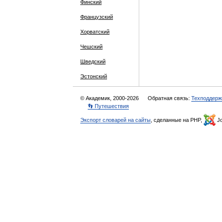
Финский
Французский
Хорватский
Чешский
Шведский
Эстонский
© Академик, 2000-2026
Обратная связь:
Техподдерж
👣 Путешествия
Экспорт словарей на сайты
, сделанные на PHP,
Jo