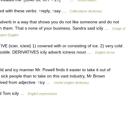
Universalium
ed
with
these
verbs:
↑
reply
, ↑
say
…
Collocations
dictionary
adverb
in
a
way
that
shows
you
do
not
like
someone
and
do
not
h
them:
That
s
none
of
your
business
,
Sandra
said
icily
…
Usage
of
dern
English
IVE
(
icier
,
iciest
)
1
)
covered
with
or
consisting
of
ice
.
2
)
very
cold
.
ostile
.
DERIVATIVES
icily
adverb
iciness
noun
…
English
terms
ld
and
icy
manner
Mr
.
Powell
finds
it
easier
to
take
it
out
of
sick
people
than
to
take
on
this
vast
industry
,
Mr
Brown
ived
from
adjective:
↑
icy
…
Useful
english
dictionary
d
Tom
icily
…
English
expressions