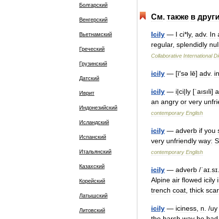
Болгарский
См
.
также
в
друг
Венгерский
Icily
—
I
ci
*
ly
,
adv
.
In
Вьетнамский
regular
,
splendidly
nul
Греческий
Collaborative
International
Di
Грузинский
icily
— [
ī
′
sə
lē
]
adv
.
i
Датский
icily
—
i
|
ci
|
ly
[
ˈaısıli
]
a
Иврит
an
angry
or
very
unfri
Индонезийский
contemporary
English
Исландский
icily
—
adverb
if
you
Испанский
very
unfriendly
way:
S
Итальянский
contemporary
English
Казахский
icily
—
adverb
/
ˈaɪ
.
sɪ
Alpine
air
flowed
icily
Корейский
trench
coat
,
thick
scar
Латышский
icily
—
iciness
,
n
. /
uy
Литовский
the
harsh
way
he
had