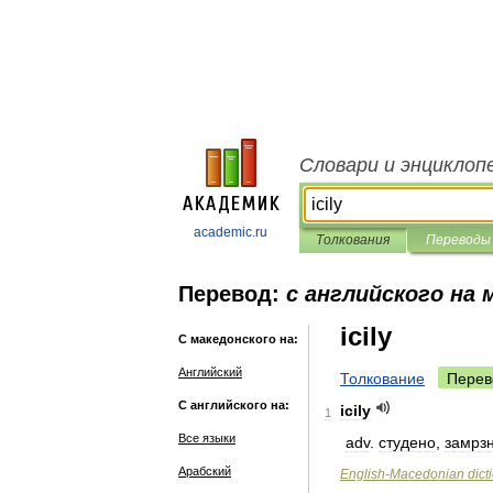
Словари и энциклоп
academic.ru
Толкования
Переводы
Перевод:
с английского на 
icily
С македонского на:
Английский
Толкование
Перев
С английского на:
icily
1
Все языки
adv
.
студено
,
замрз
Арабский
English
-
Macedonian
dict