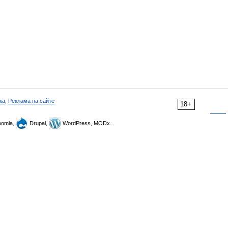
ка
,
Реклама на сайте
18+
omla,
Drupal,
WordPress, MODx.