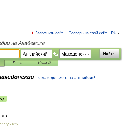
Запомнить сайт
Словарь на свой сайт
RU
едии на Академике
Найти!
Книги
Игры ⚽
македонский
с македонского на английский
од
нато
ionary
icily
>