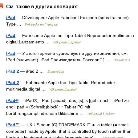
См. также в других словарях:
iPad
— Développeur Apple Fabricant Foxconn (sous traitance)
Type …
Wikipédia en Français
iPad
— Fabricante Apple Inc. Tipo Tablet Reproductor multimedia
digital Lanzamiento …
Wikipedia Español
IPad
— У этого термина существуют и другие значения, см.
IPad (значения). iPad Производитель Foxconn[1] …
Википедия
iPad 2
— iPad 2 …
Википедия
IPad 2
— Fabricante Apple Inc. Tipo Tablet Reproductor
multimedia digital …
Wikipedia Español
iPad®
— iPad®, I Pad [ a̮ipæd], das; [s], s [geb. nach ↑ iPod zu
engl. pad = (Schreib)block]: ↑ Tablet PC mit
berührungsempfindlichem Bildschirm …
Universal-Lexikon
iPad™
— UK US noun [C] TRADEMARK IT ► a tablet (= small
computer) made by Apple, that is controlled by touch rather than
having a keyboard or a stylus (= special pen) …