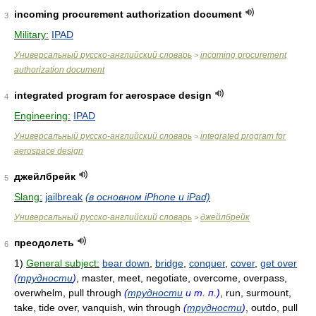
incoming procurement authorization document
3
Military:
IPAD
Универсальный русско-английский словарь
incoming procurement
>
authorization document
integrated program for aerospace design
4
Engineering:
IPAD
Универсальный русско-английский словарь
integrated program for
>
aerospace design
джейлбрейк
5
Slang:
jailbreak
(в основном iPhone и iPad)
Универсальный русско-английский словарь
джейлбрейк
>
преодолеть
6
1)
General subject:
bear down
,
bridge
,
conquer
,
cover
,
get over
(
трудности
)
, master, meet, negotiate, overcome, overpass,
overwhelm, pull through
(
трудности
и т. п.)
, run, surmount,
take, tide over, vanquish, win through
(
трудности
)
, outdo, pull