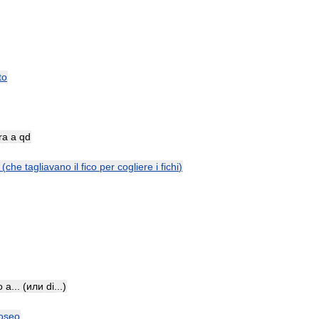
to
ra
a
qd
(
che
tagliavano
il
fico
per
cogliere
i
fichi
)
o
a
... (
или
di
...)
oseo