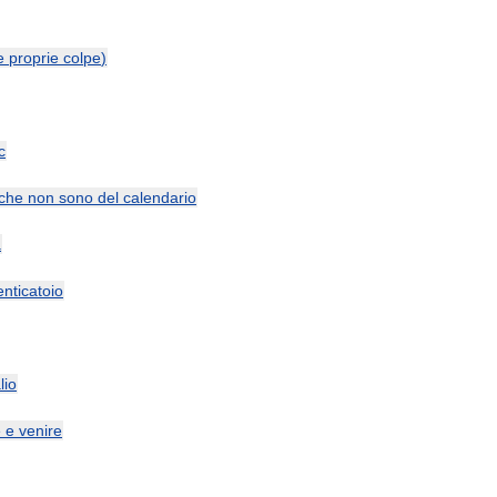
e
proprie
colpe
)
c
che
non
sono
del
calendario
a
nticatoio
lio
e
e
venire