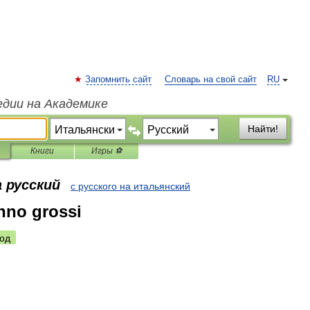
Запомнить сайт
Словарь на свой сайт
RU
едии на Академике
Найти!
Книги
Игры ⚽
 русский
с русского на итальянский
anno grossi
од