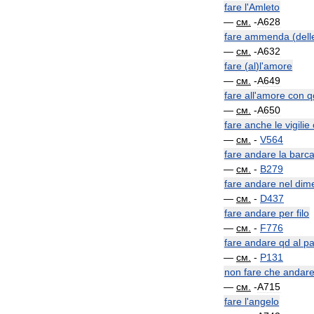
fare
l
'
Amleto
—
см
.
-
A628
fare
ammenda
(
dell
—
см
.
-
A632
fare
(
al
)
l
'
amore
—
см
.
-
A649
fare
all
'
amore
con
q
—
см
.
-
A650
fare
anche
le
vigilie
—
см
.
-
V564
fare
andare
la
barc
—
см
.
-
B279
fare
andare
nel
dime
—
см
.
-
D437
fare
andare
per
filo
—
см
.
-
F776
fare
andare
qd
al
pa
—
см
.
-
P131
non
fare
che
andar
—
см
.
-
A715
fare
l
'
angelo