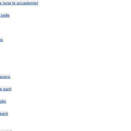
a
(
или
le
accademie
)
pelle
te
avero
le
parti
glio
parti