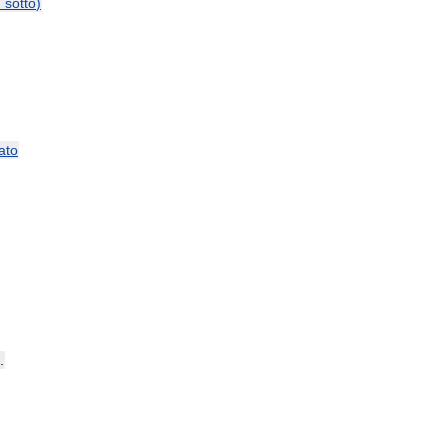
и
sotto
)
ato
.