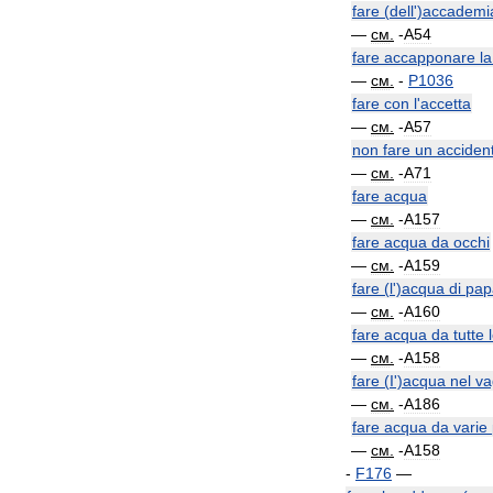
fare
(
dell
')
accademi
—
см
.
-
A54
fare
accapponare
la
—
см
.
-
P1036
fare
con
l
'
accetta
—
см
.
-
A57
non
fare
un
acciden
—
см
.
-
A71
fare
acqua
—
см
.
-
A157
fare
acqua
da
occhi
—
см
.
-
A159
fare
(
l
')
acqua
di
pap
—
см
.
-
A160
fare
acqua
da
tutte
—
см
.
-
A158
fare
(
I
')
acqua
nel
va
—
см
.
-
A186
fare
acqua
da
varie
—
см
.
-
A158
-
F176
—