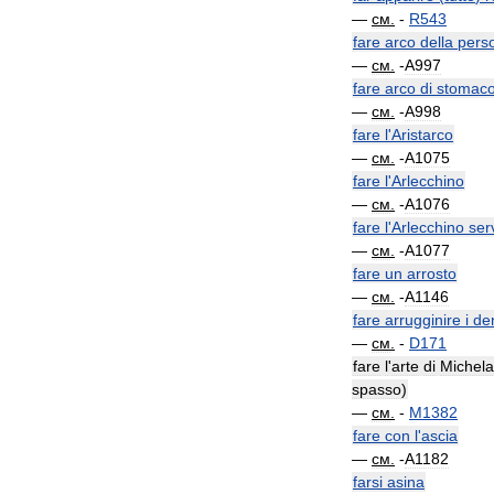
—
см
.
-
R543
fare
arco
della
pers
—
см
.
-
A997
fare
arco
di
stomac
—
см
.
-
A998
fare
l
'
Aristarco
—
см
.
-
A1075
fare
l
'
Arlecchino
—
см
.
-
A1076
fare
l
'
Arlecchino
ser
—
см
.
-
A1077
fare
un
arrosto
—
см
.
-
A1146
fare
arrugginire
i
den
—
см
.
-
D171
fare
l
'
arte
di
Michela
spasso
)
—
см
.
-
M1382
fare
con
l
'
ascia
—
см
.
-
A1182
farsi
asina