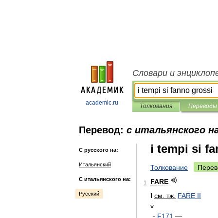
Словари и энциклоп
academic.ru
Толкования
Переводы
Перевод:
с итальянского на
i tempi si f
С русского на:
Итальянский
Толкование
Перев
С итальянского на:
FARE
1
Русский
I
см
.
тж
.
FARE
II
v
-
F171
—