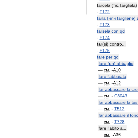
farcela
(
тж
.
fargliela
)
-
F172
—
farla
(
или
fargliene
)
-
F173
—
farsela
con
qd
-
F174
—
far
(
si
)
contro
...
-
F175
—
fare
per
qd
fare
(
un
)
abbaglio
—
см
.
-
A10
fare
l
'
abbaiata
—
см
.
-
A12
far
abbassare
la
cre
—
см
.
-
C3043
far
abbassare
la
tes
—
см
.
-
T512
far
abbassare
il
ton
—
см
.
-
T728
fare
l
'
abito
a
...
—
см
.
-
A36