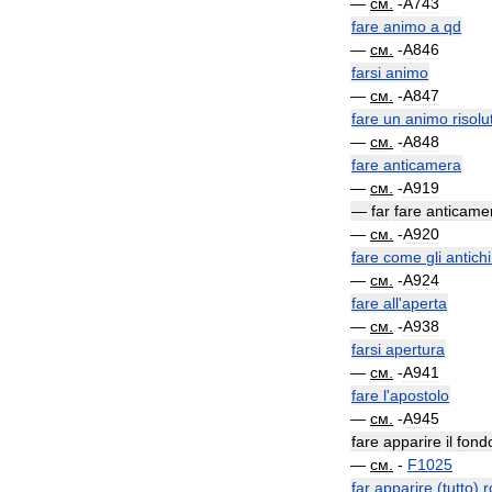
—
см
.
-
A743
fare
animo
a
qd
—
см
.
-
A846
farsi
animo
—
см
.
-
A847
fare
un
animo
risolu
—
см
.
-
A848
fare
anticamera
—
см
.
-
A919
—
far
fare
anticame
—
см
.
-
A920
fare
come
gli
antichi
—
см
.
-
A924
fare
all
'
aperta
—
см
.
-
A938
farsi
apertura
—
см
.
-
A941
fare
l
'
apostolo
—
см
.
-
A945
fare
apparire
il
fond
—
см
.
-
F1025
far
apparire
(
tutto
)
r