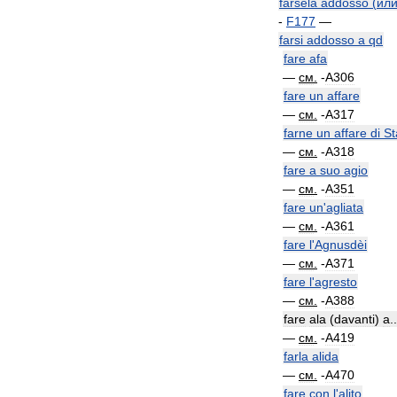
farsela
addosso
(
ил
-
F177
—
farsi
addosso
a
qd
fare
afa
—
см
.
-
A306
fare
un
affare
—
см
.
-
A317
farne
un
affare
di
St
—
см
.
-
A318
fare
a
suo
agio
—
см
.
-
A351
fare
un
'
agliata
—
см
.
-
A361
fare
l
'
Agnusdèi
—
см
.
-
A371
fare
l
'
agresto
—
см
.
-
A388
fare
ala
(
davanti
)
a
..
—
см
.
-
A419
farla
alida
—
см
.
-
A470
fare
con
l
'
alito