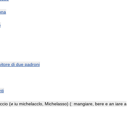
ona
o
vitore
di
due
padroni
ti
ccio
(
и
iu
michelacclo
,
Michelasso
) (
:
mangiare
,
bere
e
an
iare
a