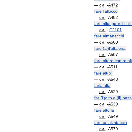
—
см
.
-
A472
fare
l
'
allocco
—
см
.
-
A482
fare
allungare
il
coll
—
см
.
-
C2101
fare
almanacchi
—
см
.
-
A500
fare
(
al
)
l
'
altalena
—
см
.
-
A507
fare
altare
contro
al
—
см
.
-
A511
fare
alt
(
o
)
—
см
.
-
A548
farla
alta
—
см
.
-
A529
far
(
l
')
alto
e
(
il
)
bass
—
см
.
-
A539
fare
alto
là
—
см
.
-
A549
fare
un
'
alzataccia
—
см
.
-
A579