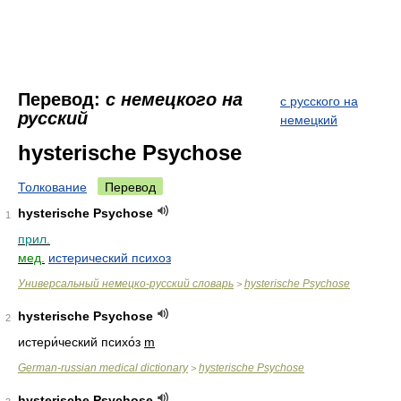
Перевод:
с немецкого на
с русского на
русский
немецкий
hysterische Psychose
Толкование
Перевод
hysterische Psychose
1
прил.
мед.
истерический психоз
Универсальный немецко-русский словарь
hysterische Psychose
>
hysterische Psychose
2
истери́ческий психо́з
m
German-russian medical dictionary
hysterische Psychose
>
hysterische Psychose