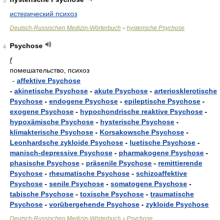
3
истерический психоз
Deutsch-Russischen Medizin-Wörterbuch
hysterische Psychose
>
Psychose
4
f
помешательство, психоз
-
affektive Psychose
-
akinetische Psychose
-
akute Psychose
-
arteriosklerotische
Psychose
-
endogene Psychose
-
epileptische Psychose
-
exogene Psychose
-
hypochondrische reaktive Psychose
-
hypoxämische Psychose
-
hysterische Psychose
-
klimakterische Psychose
-
Korsakowsche Psychose
-
Leonhardsche zykloide Psychose
-
luetische Psychose
-
manisch-depressive Psychose
-
pharmakogene Psychose
-
phasische Psychose
-
präsenile Psychose
-
remittierende
Psychose
-
rheumatische Psychose
-
schizoaffektive
Psychose
-
senile Psychose
-
somatogene Psychose
-
tabische Psychose
-
toxische Psychose
-
traumatische
Psychose
-
vorübergehende Psychose
-
zykloide Psychose
Deutsch-Russischen Medizin-Wörterbuch
Psychose
>