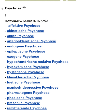
Psychose
5
f
помеша́тельство
n
, психо́з
m
-
affektive Psychose
-
akinetische Psychose
-
akute Psychose
-
arteriosklerotische Psychose
-
endogene Psychose
-
epileptische Psychose
-
exogene Psychose
-
hypochondrische reaktive Psychose
-
hypoxämische Psychose
-
hysterische Psychose
-
klimakterische Psychose
-
luetische Psychose
-
manisch-depressive Psychose
-
pharmakogene Psychose
-
phasische Psychose
-
präsenile Psychose
-
remittierende Psychose