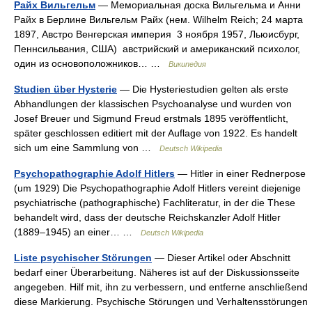
Райх Вильгельм
— Мемориальная доска Вильгельма и Анни
Райх в Берлине Вильгельм Райх (нем. Wilhelm Reich; 24 марта
1897, Австро Венгерская империя 3 ноября 1957, Льюисбург,
Пеннсильвания, США) австрийский и американский психолог,
один из основоположников… …
Википедия
Studien über Hysterie
— Die Hysteriestudien gelten als erste
Abhandlungen der klassischen Psychoanalyse und wurden von
Josef Breuer und Sigmund Freud erstmals 1895 veröffentlicht,
später geschlossen editiert mit der Auflage von 1922. Es handelt
sich um eine Sammlung von …
Deutsch Wikipedia
Psychopathographie Adolf Hitlers
— Hitler in einer Rednerpose
(um 1929) Die Psychopathographie Adolf Hitlers vereint diejenige
psychiatrische (pathographische) Fachliteratur, in der die These
behandelt wird, dass der deutsche Reichskanzler Adolf Hitler
(1889–1945) an einer… …
Deutsch Wikipedia
Liste psychischer Störungen
— Dieser Artikel oder Abschnitt
bedarf einer Überarbeitung. Näheres ist auf der Diskussionsseite
angegeben. Hilf mit, ihn zu verbessern, und entferne anschließend
diese Markierung. Psychische Störungen und Verhaltensstörungen