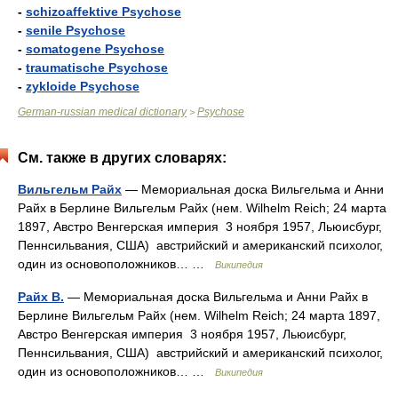
-
schizoaffektive Psychose
-
senile Psychose
-
somatogene Psychose
-
traumatische Psychose
-
zykloide Psychose
German-russian medical dictionary
Psychose
>
См. также в других словарях:
Вильгельм Райх
— Мемориальная доска Вильгельма и Анни
Райх в Берлине Вильгельм Райх (нем. Wilhelm Reich; 24 марта
1897, Австро Венгерская империя 3 ноября 1957, Льюисбург,
Пеннсильвания, США) австрийский и американский психолог,
один из основоположников… …
Википедия
Райх В.
— Мемориальная доска Вильгельма и Анни Райх в
Берлине Вильгельм Райх (нем. Wilhelm Reich; 24 марта 1897,
Австро Венгерская империя 3 ноября 1957, Льюисбург,
Пеннсильвания, США) австрийский и американский психолог,
один из основоположников… …
Википедия