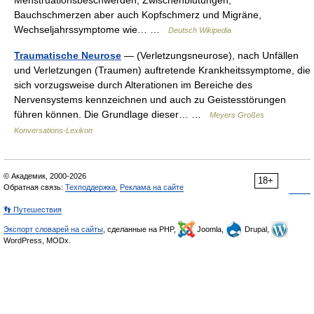
Menstruationsbeschwerden, Zwischenblutungen,
Bauchschmerzen aber auch Kopfschmerz und Migräne,
Wechseljahrssymptome wie… …
Deutsch Wikipedia
Traumatische Neurose
— (Verletzungsneurose), nach Unfällen
und Verletzungen (Traumen) auftretende Krankheitssymptome, die
sich vorzugsweise durch Alterationen im Bereiche des
Nervensystems kennzeichnen und auch zu Geistesstörungen
führen können. Die Grundlage dieser… …
Meyers Großes
Konversations-Lexikon
© Академик, 2000-2026
18+
Обратная связь:
Техподдержка
,
Реклама на сайте
👣 Путешествия
Экспорт словарей на сайты
, сделанные на PHP,
Joomla,
Drupal,
WordPress, MODx.