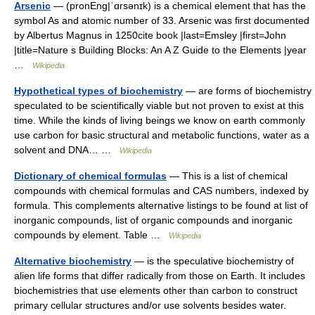
Arsenic
— (pronEng|ˈɑrsənɪk) is a chemical element that has the
symbol As and atomic number of 33. Arsenic was first documented
by Albertus Magnus in 1250cite book |last=Emsley |first=John
|title=Nature s Building Blocks: An A Z Guide to the Elements |year
…
Wikipedia
Hypothetical types of biochemistry
— are forms of biochemistry
speculated to be scientifically viable but not proven to exist at this
time. While the kinds of living beings we know on earth commonly
use carbon for basic structural and metabolic functions, water as a
solvent and DNA… …
Wikipedia
Dictionary of chemical formulas
— This is a list of chemical
compounds with chemical formulas and CAS numbers, indexed by
formula. This complements alternative listings to be found at list of
inorganic compounds, list of organic compounds and inorganic
compounds by element. Table …
Wikipedia
Alternative biochemistry
— is the speculative biochemistry of
alien life forms that differ radically from those on Earth. It includes
biochemistries that use elements other than carbon to construct
primary cellular structures and/or use solvents besides water.