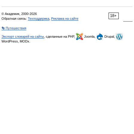
© Академик, 2000-2026
18+
Обратная связь:
Техподдержка
,
Реклама на сайте
👣 Путешествия
Экспорт словарей на сайты
, сделанные на PHP,
Joomla,
Drupal,
WordPress, MODx.