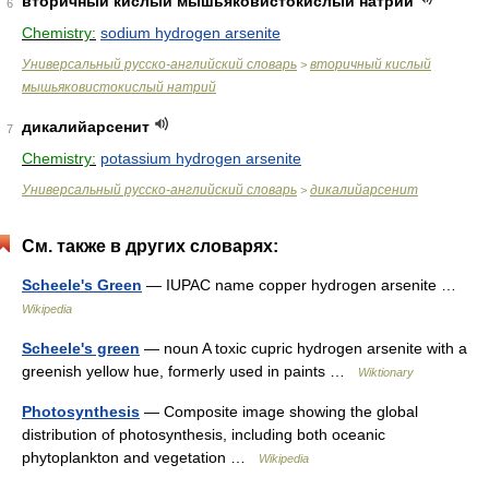
вторичный кислый мышьяковистокислый натрий
6
Chemistry:
sodium hydrogen arsenite
Универсальный русско-английский словарь
вторичный кислый
>
мышьяковистокислый натрий
дикалийарсенит
7
Chemistry:
potassium hydrogen arsenite
Универсальный русско-английский словарь
дикалийарсенит
>
См. также в других словарях:
Scheele's Green
— IUPAC name copper hydrogen arsenite …
Wikipedia
Scheele's green
— noun A toxic cupric hydrogen arsenite with a
greenish yellow hue, formerly used in paints …
Wiktionary
Photosynthesis
— Composite image showing the global
distribution of photosynthesis, including both oceanic
phytoplankton and vegetation …
Wikipedia