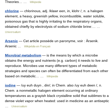
Theories… …
Wikipedia
chlorine
— chlorinous, adj. /klawr een, in, klohr /, n. a halogen
element, a heavy, greenish yellow, incombustible, water soluble,
poisonous gas that is highly irritating to the respiratory organs,
obtained chiefly by electrolysis of sodium chloride brine:… …
Universalium
Arsenic
— Cet article possède un paronyme, voir : Ärsenik.
Arsenic …
Wikipédia en Français
Microbial metabolism
— is the means by which a microbe
obtains the energy and nutrients (e.g. carbon) it needs to live and
reproduce. Microbes use many different types of metabolic
strategies and species can often be differentiated from each other
based on metabolic… …
Wikipedia
iodine
— /uy euh duyn , din/; in Chem. also /uy euh deen /, n.
Chem. a nonmetallic halogen element occurring at ordinary
temperatures as a grayish black crystalline solid that sublimes to a
dense violet vapor when heated: used in medicine as an antiseptic
…
Universalium