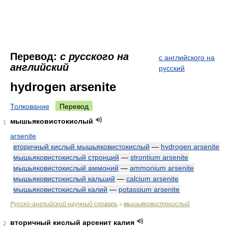
Перевод:
с русского на
с английского на
английский
русский
hydrogen arsenite
Толкование
Перевод
мышьяковистокислый
1
arsenite
вторичный кислый мышьяковистокислый
—
hydrogen arsenite
мышьяковистокислый стронций
—
strontium arsenite
мышьяковистокислый аммоний
—
ammonium arsenite
мышьяковистокислый кальций
—
calcium arsenite
мышьяковистокислый калий
—
potassium arsenite
Русско-английский научный словарь
мышьяковистокислый
>
вторичный кислый арсенит калия
2