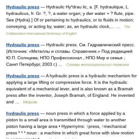
Hydraulic press
— Hydraulic Hy*drau lic, a. [F. hydraulique, L.
hydraulicus, fr. Gr. ?, ?, a water organ; y dwr water + ? flute, pipe.
See {Hydra}.] Of or pertaining to hydraulics, or to fluids in motion;
conveying, or acting by, water; as, an hydraulic clock,… …
The
Collaborative International Dictionary of English
Hydraulic press
— Hydraulic press. См. Гидравлический пресс.
(Источник: «Металлы и сплавы. Справочник.» Под редакцией
Ю.П. Солнцева; НПО Профессионал , НПО Мир и семья ;
Санкт Петербург, 2003 г.) …
Словарь металлургических терминов
Hydraulic press
— A hydraulic press is a hydraulic mechanism for
applying a large lifting or compressive force. It is the hydraulic
equivalent of a mechanical lever, and is also known as a Bramah
press after the inventor, Joseph Bramah, of England. He invented
and …
Wikipedia
hydraulic press
— noun press in which a force applied by a
piston to a small area is transmitted through water to another
piston having a large area • Hypernyms: ↑press, ↑mechanical
press * * * noun : a machine in which great force with slow motion