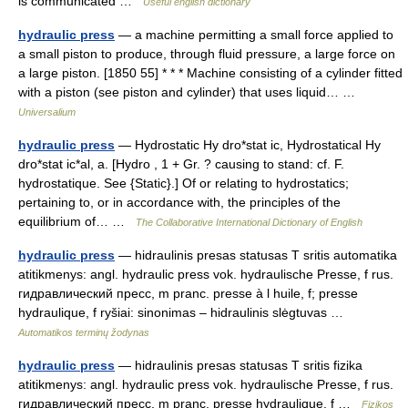
is communicated …
Useful english dictionary
hydraulic press
— a machine permitting a small force applied to
a small piston to produce, through fluid pressure, a large force on
a large piston. [1850 55] * * * Machine consisting of a cylinder fitted
with a piston (see piston and cylinder) that uses liquid… …
Universalium
hydraulic press
— Hydrostatic Hy dro*stat ic, Hydrostatical Hy
dro*stat ic*al, a. [Hydro , 1 + Gr. ? causing to stand: cf. F.
hydrostatique. See {Static}.] Of or relating to hydrostatics;
pertaining to, or in accordance with, the principles of the
equilibrium of… …
The Collaborative International Dictionary of English
hydraulic press
— hidraulinis presas statusas T sritis automatika
atitikmenys: angl. hydraulic press vok. hydraulische Presse, f rus.
гидравлический пресс, m pranc. presse à l huile, f; presse
hydraulique, f ryšiai: sinonimas – hidraulinis slėgtuvas …
Automatikos terminų žodynas
hydraulic press
— hidraulinis presas statusas T sritis fizika
atitikmenys: angl. hydraulic press vok. hydraulische Presse, f rus.
гидравлический пресс, m pranc. presse hydraulique, f …
Fizikos