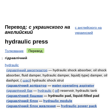
Перевод:
с украинского на
с английского на
английский
украинский
hydraulic press
Толкование
Перевод
гідравлічний
1
hydraulic
гідравлічний амортизатор
— hydraulic shock absorber, oil shock
absorber, fluid damper, hydraulic damper, liquid(-type) damper, oil
dashpot,
(
шасі
)
hydraulic shock strut
гідравлічний аспіратор
—
water-operating aspirator
гідравлічний бак
—
hydraulic
(
oil
)
reservoir, hydraulic tank
гідравлічний башмак
— hydraulic pad, liquid-filled pad
гідравлічний блок
—
hydraulic module
гідравлічний блок живлення
—
hydraulic power pack