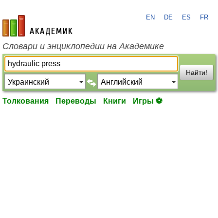
EN
DE
ES
FR
academic.ru
Словари и энциклопедии на Академике
Найти!
Толкования
Переводы
Книги
Игры ⚽