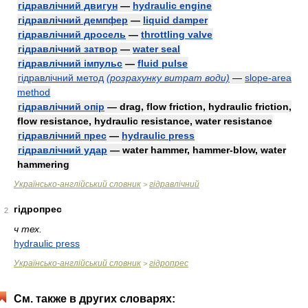
гідравлічний двигун
—
hydraulic engine
гідравлічний демпфер
—
liquid damper
гідравлічний дросель
—
throttling valve
гідравлічний затвор
—
water seal
гідравлічний імпульс
—
fluid pulse
гідравлічний метод
(розрахунку витрат води)
—
slope-area
method
гідравлічний опір
— drag, flow friction, hydraulic friction,
flow resistance, hydraulic resistance, water resistance
гідравлічний прес
—
hydraulic press
гідравлічний удар
— water hammer, hammer-blow, water
hammering
Українсько-англійський словник
гідравлічний
>
гідропрес
2
ч тех.
hydraulic press
Українсько-англійський словник
гідропрес
>
См. также в других словарях: