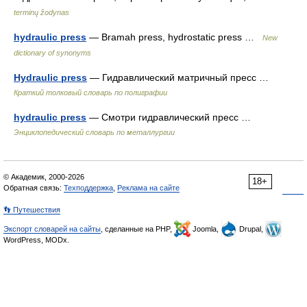
terminų žodynas
hydraulic press
— Bramah press, hydrostatic press …
New
dictionary of synonyms
Hydraulic press
— Гидравлический матричный пресс …
Краткий толковый словарь по полиграфии
hydraulic press
— Смотри гидравлический пресс …
Энциклопедический словарь по металлургии
© Академик, 2000-2026
18+
Обратная связь:
Техподдержка
,
Реклама на сайте
👣 Путешествия
Экспорт словарей на сайты
, сделанные на PHP,
Joomla,
Drupal,
WordPress, MODx.