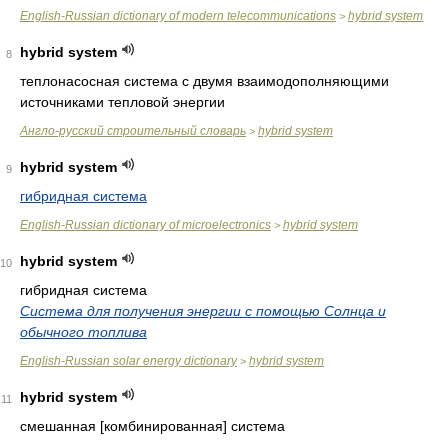
English-Russian dictionary of modern telecommunications
hybrid system
>
hybrid system
8
теплонасосная система с двумя взаимодополняющими
источниками тепловой энергии
Англо-русский строительный словарь
hybrid system
>
hybrid system
9
гибридная система
English-Russian dictionary of microelectronics
hybrid system
>
hybrid system
10
гибридная система
Система для получения энергии с помощью Солнца и
обычного топлива
English-Russian solar energy dictionary
hybrid system
>
hybrid system
11
смешанная [комбинированная] система