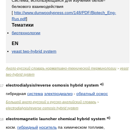
Система, использующаяся для изучения белок–
белкового взаимодействия
[
http://www.dunwoodypress.com/148/PDF/Biotech_Eng-
Rus.pdf
]
Тематики
биотехнологии
EN
yeast two-hybrid system
Англо-русский словарь нормативно-технической терминологии
yeast
>
two-hybrid system
electrodialysis/reverse osmosis hybrid system
17
гибридная
система
электродиализ
-
обратный осмос
Большой англо-русский и русско-английский словарь
>
electrodialysis/reverse osmosis hybrid system
electromagnetic launcher chemical hybrid system
18
косм.
гибридный
носитель
па химическом топливе,