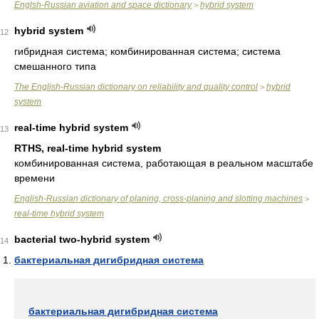
Englsh-Russian aviation and space dictionary
hybrid system
>
hybrid system
12
гибридная система; комбинированная система; система
смешанного типа
The English-Russian dictionary on reliability and quality control
hybrid
>
system
real-time hybrid system
13
RTHS, real-time hybrid system
комбинированная система, работающая в реальном масштабе
времени
English-Russian dictionary of planing, cross-planing and slotting machines
>
real-time hybrid system
bacterial two-hybrid system
14
бактериальная дигибридная система
бактериальная дигибридная система