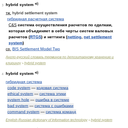
hybrid system
3
тж.
hybrid settlement system
гибридная расчетная система
C&S
система осуществления расчетов по сделкам,
которая объединяет в себе черты систем валовых
расчетов (
RTGS
) и неттинга (
netting
,
net settlement
system
)
ср.
BIS Settlement Model Two
Англо-русский словарь терминов по депозитарному хранению и
клирингу
hybrid system
>
hybrid system
4
гибридная система
code system
—
кодовая система
ethical system
—
система этики
system hole
—
ошибка в системе
bad system
—
система с ошибками
command system
—
система команд
English-Russian dictionary of Information technology
hybrid system
>