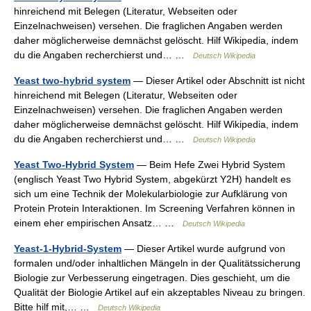
hinreichend mit Belegen (Literatur, Webseiten oder
Einzelnachweisen) versehen. Die fraglichen Angaben werden
daher möglicherweise demnächst gelöscht. Hilf Wikipedia, indem
du die Angaben recherchierst und… …
Deutsch Wikipedia
Yeast two-hybrid system
— Dieser Artikel oder Abschnitt ist nicht
hinreichend mit Belegen (Literatur, Webseiten oder
Einzelnachweisen) versehen. Die fraglichen Angaben werden
daher möglicherweise demnächst gelöscht. Hilf Wikipedia, indem
du die Angaben recherchierst und… …
Deutsch Wikipedia
Yeast Two-Hybrid System
— Beim Hefe Zwei Hybrid System
(englisch Yeast Two Hybrid System, abgekürzt Y2H) handelt es
sich um eine Technik der Molekularbiologie zur Aufklärung von
Protein Protein Interaktionen. Im Screening Verfahren können in
einem eher empirischen Ansatz… …
Deutsch Wikipedia
Yeast-1-Hybrid-System
— Dieser Artikel wurde aufgrund von
formalen und/oder inhaltlichen Mängeln in der Qualitätssicherung
Biologie zur Verbesserung eingetragen. Dies geschieht, um die
Qualität der Biologie Artikel auf ein akzeptables Niveau zu bringen.
Bitte hilf mit,… …
Deutsch Wikipedia