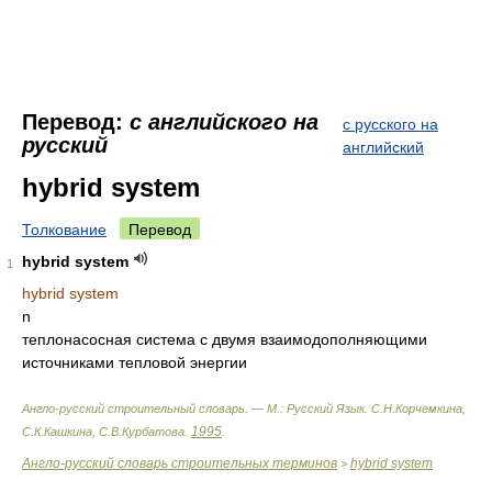
Перевод:
с английского на
с русского на
русский
английский
hybrid system
Толкование
Перевод
hybrid system
1
hybrid system
n
теплонасосная система с двумя взаимодополняющими
источниками тепловой энергии
Англо-русский строительный словарь. — М.: Русский Язык
.
С.Н.Корчемкина,
1995
С.К.Кашкина, С.В.Курбатова
.
.
Англо-русский словарь строительных терминов
hybrid system
>