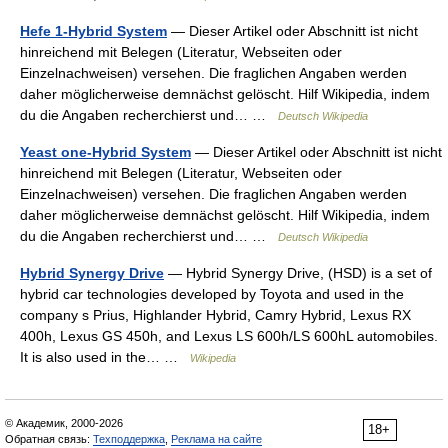
Hefe 1-Hybrid System
— Dieser Artikel oder Abschnitt ist nicht
hinreichend mit Belegen (Literatur, Webseiten oder
Einzelnachweisen) versehen. Die fraglichen Angaben werden
daher möglicherweise demnächst gelöscht. Hilf Wikipedia, indem
du die Angaben recherchierst und… …
Deutsch Wikipedia
Yeast one-Hybrid System
— Dieser Artikel oder Abschnitt ist nicht
hinreichend mit Belegen (Literatur, Webseiten oder
Einzelnachweisen) versehen. Die fraglichen Angaben werden
daher möglicherweise demnächst gelöscht. Hilf Wikipedia, indem
du die Angaben recherchierst und… …
Deutsch Wikipedia
Hybrid Synergy Drive
— Hybrid Synergy Drive, (HSD) is a set of
hybrid car technologies developed by Toyota and used in the
company s Prius, Highlander Hybrid, Camry Hybrid, Lexus RX
400h, Lexus GS 450h, and Lexus LS 600h/LS 600hL automobiles.
It is also used in the… …
Wikipedia
© Академик, 2000-2026
18+
Обратная связь:
Техподдержка
,
Реклама на сайте