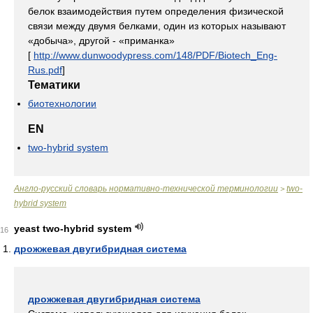
белок взаимодействия путем определения физической
связи между двумя белками, один из которых называют
«добыча», другой - «приманка»
[
http://www.dunwoodypress.com/148/PDF/Biotech_Eng-
Rus.pdf
]
Тематики
биотехнологии
EN
two-hybrid system
Англо-русский словарь нормативно-технической терминологии
two-
>
hybrid system
yeast two-hybrid system
16
дрожжевая двугибридная система
дрожжевая двугибридная система