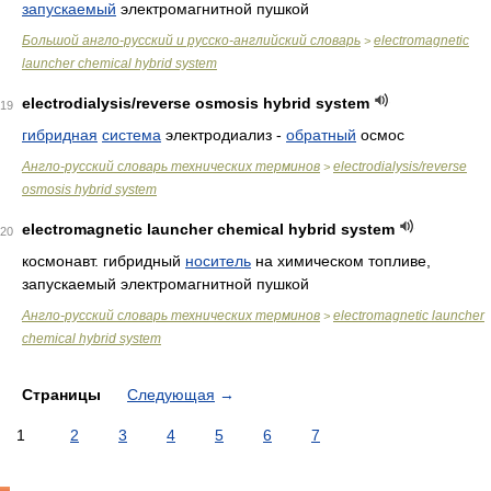
запускаемый
электромагнитной пушкой
Большой англо-русский и русско-английский словарь
electromagnetic
>
launcher chemical hybrid system
electrodialysis/reverse osmosis hybrid system
19
гибридная
система
электродиализ -
обратный
осмос
Англо-русский словарь технических терминов
electrodialysis/reverse
>
osmosis hybrid system
electromagnetic launcher chemical hybrid system
20
космонавт. гибридный
носитель
на химическом топливе,
запускаемый электромагнитной пушкой
Англо-русский словарь технических терминов
electromagnetic launcher
>
chemical hybrid system
Страницы
Следующая
→
1
2
3
4
5
6
7