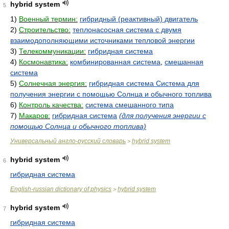
hybrid system
5
1)
Военный термин:
гибридный (реактивный) двигатель
2)
Строительство:
теплонасосная система с двумя
взаимодополняющими источниками тепловой энергии
3)
Телекоммуникации:
гибридная система
4)
Космонавтика:
комбинированная система
,
смешанная
система
5)
Солнечная энергия:
гибридная система Система для
получения энергии с помощью Солнца и обычного топлива
6)
Контроль качества:
система смешанного типа
7)
Макаров:
гибридная система
(для получения энергии с
помощью Солнца и обычного топлива)
Универсальный англо-русский словарь
hybrid system
>
hybrid system
6
гибридная система
English-russian dictionary of physics
hybrid system
>
hybrid system
7
гибридная система