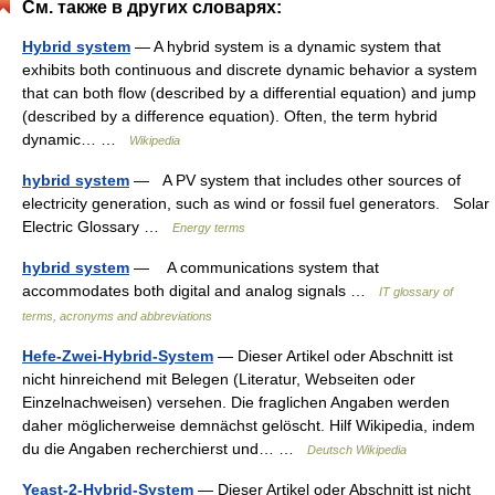
См. также в других словарях:
Hybrid system
— A hybrid system is a dynamic system that
exhibits both continuous and discrete dynamic behavior a system
that can both flow (described by a differential equation) and jump
(described by a difference equation). Often, the term hybrid
dynamic… …
Wikipedia
hybrid system
— A PV system that includes other sources of
electricity generation, such as wind or fossil fuel generators. Solar
Electric Glossary …
Energy terms
hybrid system
— A communications system that
accommodates both digital and analog signals …
IT glossary of
terms, acronyms and abbreviations
Hefe-Zwei-Hybrid-System
— Dieser Artikel oder Abschnitt ist
nicht hinreichend mit Belegen (Literatur, Webseiten oder
Einzelnachweisen) versehen. Die fraglichen Angaben werden
daher möglicherweise demnächst gelöscht. Hilf Wikipedia, indem
du die Angaben recherchierst und… …
Deutsch Wikipedia
Yeast-2-Hybrid-System
— Dieser Artikel oder Abschnitt ist nicht