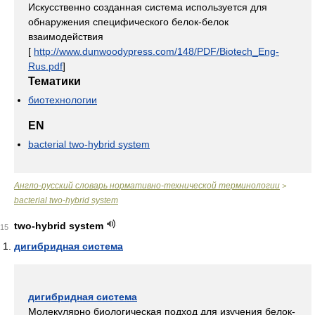
Искусственно созданная система используется для
обнаружения специфического белок-белок
взаимодействия
[
http://www.dunwoodypress.com/148/PDF/Biotech_Eng-
Rus.pdf
]
Тематики
биотехнологии
EN
bacterial two-hybrid system
Англо-русский словарь нормативно-технической терминологии
>
bacterial two-hybrid system
two-hybrid system
15
дигибридная система
дигибридная система
Молекулярно биологическая подход для изучения белок-