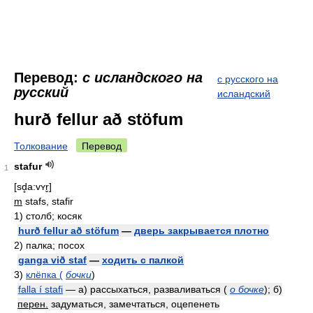
Перевод:
с исландского на
с русского на
русский
исландский
hurð fellur að stöfum
Толкование
Перевод
stafur
1
[sd̥a:vʏr̬]
m
stafs, stafir
1)
столб; косяк
hurð fellur að stöfum
—
дверь закрывается плотно
2)
палка; посох
ganga við staf
—
ходить с палкой
3)
клёпка (
бочки
)
falla í stafi
— а) рассыхаться, разваливаться (
о бочке
); б)
перен.
задуматься, замечтаться, оцепенеть