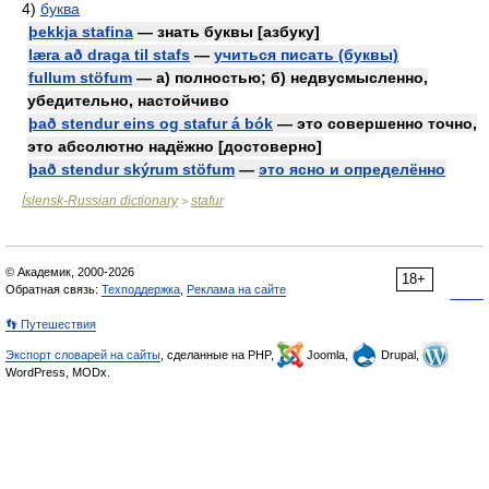
4)
буква
þekkja stafina
— знать буквы [азбуку]
læra að draga til stafs
—
учиться писать (буквы)
fullum stöfum
— а) полностью; б) недвусмысленно,
убедительно, настойчиво
það stendur eins og stafur á bók
— это совершенно точно,
это абсолютно надёжно [достоверно]
það stendur skýrum stöfum
—
это ясно и определённо
Íslensk-Russian dictionary
stafur
>
© Академик, 2000-2026
18+
Обратная связь:
Техподдержка
,
Реклама на сайте
👣 Путешествия
Экспорт словарей на сайты
, сделанные на PHP,
Joomla,
Drupal,
WordPress, MODx.