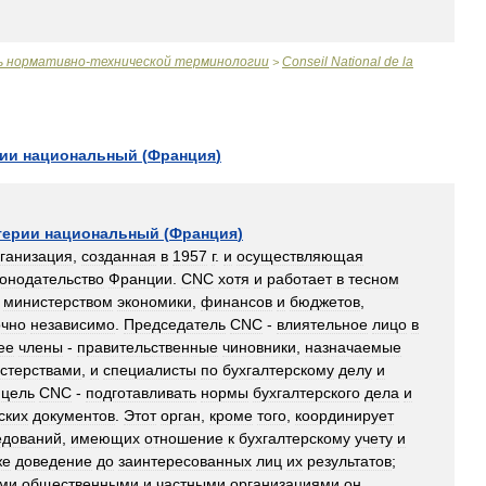
ь
нормативно
-
технической
терминологии
Conseil
National
de
la
>
рии
национальный
(
Франция
)
терии
национальный
(
Франция
)
ганизация
,
созданная
в
1957
г
.
и
осуществляющая
конодательство
Франции
.
CNC
хотя
и
работает
в
тесном
министерством
экономики
,
финансов
и
бюджетов
,
очно
независимо
.
Председатель
CNC
-
влиятельное
лицо
в
ее
члены
-
правительственные
чиновники
,
назначаемые
стерствами
,
и
специалисты
по
бухгалтерскому
делу
и
цель
CNC
-
подготавливать
нормы
бухгалтерского
дела
и
ских
документов
.
Этот
орган
,
кроме
того
,
координирует
едований
,
имеющих
отношение
к
бухгалтерскому
учету
и
же
доведение
до
заинтересованных
лиц
их
результатов
;
ими
общественными
и
частными
организациями
он