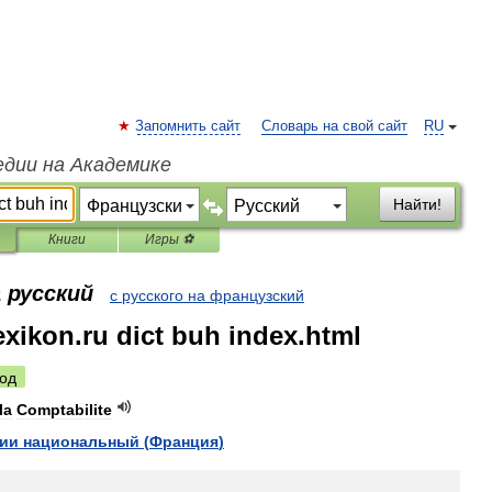
Запомнить сайт
Словарь на свой сайт
RU
едии на Академике
Найти!
Книги
Игры ⚽
 русский
с русского на французский
exikon.ru dict buh index.html
од
la
Comptabilite
рии
национальный
(
Франция
)