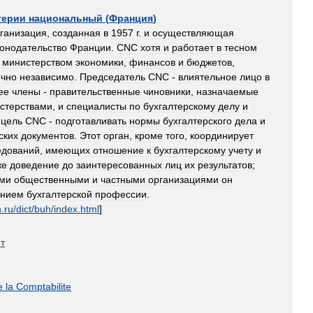
терии
национальный
(
Франция
)
ганизация
,
созданная
в
1957
г
.
и
осуществляющая
конодательство
Франции
.
CNC
хотя
и
работает
в
тесном
министерством
экономики
,
финансов
и
бюджетов
,
очно
независимо
.
Председатель
CNC
-
влиятельное
лицо
в
ее
члены
-
правительственные
чиновники
,
назначаемые
стерствами
,
и
специалисты
по
бухгалтерскому
делу
и
цель
CNC
-
подготавливать
нормы
бухгалтерского
дела
и
ских
документов
.
Этот
орган
,
кроме
того
,
координирует
едований
,
имеющих
отношение
к
бухгалтерскому
учету
и
же
доведение
до
заинтересованных
лиц
их
результатов
;
ими
общественными
и
частными
организациями
он
ением
бухгалтерской
профессии
.
n
.
ru
/
dict
/
buh
/
index
.
html
]
т
e
la
Comptabilite