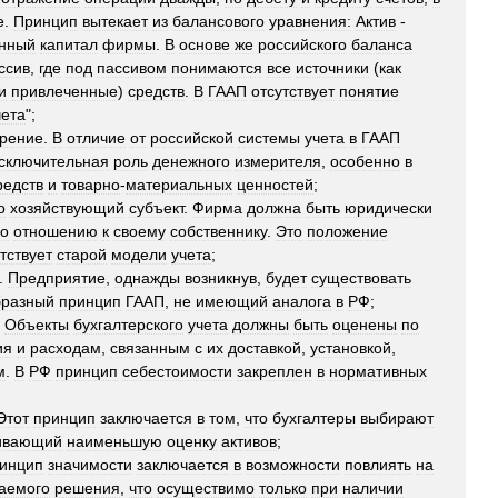
е
.
Принцип
вытекает
из
балансового
уравнения:
Актив
-
нный
капитал
фирмы
.
В
основе
же
российского
баланса
ссив
,
где
под
пассивом
понимаются
все
источники
(
как
и
привлеченные
)
средств
.
В
ГААП
отсутствует
понятие
чета
";
рение
.
В
отличие
от
российской
системы
учета
в
ГААП
сключительная
роль
денежного
измерителя
,
особенно
в
редств
и
товарно
-
материальных
ценностей
;
о
хозяйствующий
субъект
.
Фирма
должна
быть
юридически
о
отношению
к
своему
собственнику
.
Это
положение
тствует
старой
модели
учета
;
.
Предприятие
,
однажды
возникнув
,
будет
существовать
бразный
принцип
ГААП
,
не
имеющий
аналога
в
РФ
;
.
Объекты
бухгалтерского
учета
должны
быть
оценены
по
ия
и
расходам
,
связанным
с
их
доставкой
,
установкой
,
м
.
В
РФ
принцип
себестоимости
закреплен
в
нормативных
Этот
принцип
заключается
в
том
,
что
бухгалтеры
выбирают
ивающий
наименьшую
оценку
активов
;
инцип
значимости
заключается
в
возможности
повлиять
на
аемого
решения
,
что
осуществимо
только
при
наличии