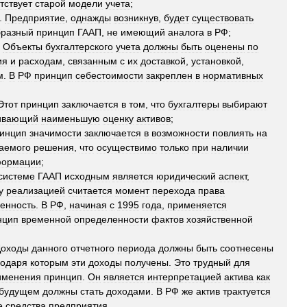
тствует
старой
модели
учета
;
.
Предприятие
,
однажды
возникнув
,
будет
существовать
бразный
принцип
ГААП
,
не
имеющий
аналога
в
РФ
;
.
Объекты
бухгалтерского
учета
должны
быть
оценены
по
ия
и
расходам
,
связанным
с
их
доставкой
,
установкой
,
м
.
В
РФ
принцип
себестоимости
закреплен
в
нормативных
Этот
принцип
заключается
в
том
,
что
бухгалтеры
выбирают
ивающий
наименьшую
оценку
активов
;
инцип
значимости
заключается
в
возможности
повлиять
на
аемого
решения
,
что
осуществимо
только
при
наличии
ормации
;
системе
ГААП
исходным
является
юридический
аспект
,
у
реализацией
считается
момент
перехода
права
енность
.
В
РФ
,
начиная
с
1995
года
,
применяется
нцип
временной
определенности
фактов
хозяйственной
Доходы
данного
отчетного
периода
должны
быть
соотнесены
годаря
которым
эти
доходы
получены
.
Это
трудный
для
именения
принцип
.
Он
является
интерпретацией
актива
как
будущем
должны
стать
доходами
.
В
РФ
же
актив
трактуется
е
средства
предприятия
.