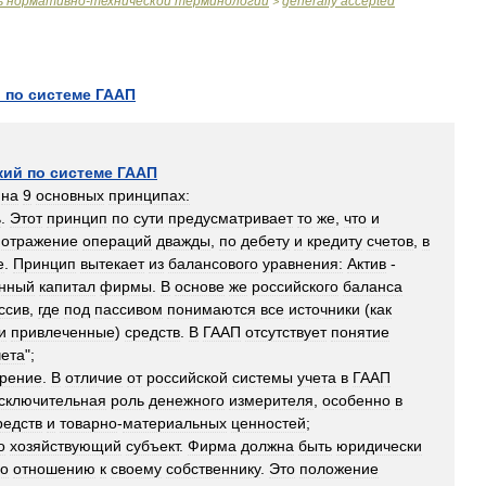
ь
нормативно
-
технической
терминологии
generally
accepted
>
й
по
системе
ГААП
кий
по
системе
ГААП
на
9
основных
принципах:
ь
.
Этот
принцип
по
сути
предусматривает
то
же
,
что
и
.
отражение
операций
дважды
,
по
дебету
и
кредиту
счетов
,
в
е
.
Принцип
вытекает
из
балансового
уравнения:
Актив
-
нный
капитал
фирмы
.
В
основе
же
российского
баланса
ссив
,
где
под
пассивом
понимаются
все
источники
(
как
и
привлеченные
)
средств
.
В
ГААП
отсутствует
понятие
чета
";
рение
.
В
отличие
от
российской
системы
учета
в
ГААП
сключительная
роль
денежного
измерителя
,
особенно
в
редств
и
товарно
-
материальных
ценностей
;
о
хозяйствующий
субъект
.
Фирма
должна
быть
юридически
о
отношению
к
своему
собственнику
.
Это
положение