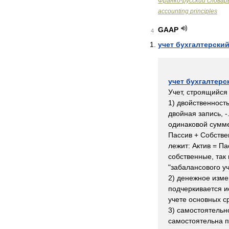
Франко
-
русский
словар
accounting
principles
GAAP
4
учет
бухгалтерски
учет
бухгалтерс
Учет
,
строящийся
1
)
двойственност
двойная
запись
, -
одинаковой
сумм
Пассив
+
Собстве
лежит:
Актив
=
Па
собственные
,
так
"
забалансового
у
2
)
денежное
изме
подчеркивается
и
учете
основных
с
3
)
самостоятельн
самостоятельна
п