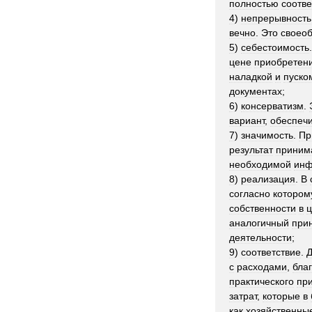
полностью
соотве
4
)
непрерывность
вечно
.
Это
своео
5
)
себестоимость
цене
приобретен
наладкой
и
пуско
документах
;
6
)
консерватизм
.
вариант
,
обеспеч
7
)
значимость
.
Пр
результат
приним
необходимой
инф
8
)
реализация
.
В
согласно
котором
собственности
в
ц
аналогичный
при
деятельности
;
9
)
соответствие
.
с
расходами
,
бла
практического
пр
затрат
,
которые
в
как
хозяйственны