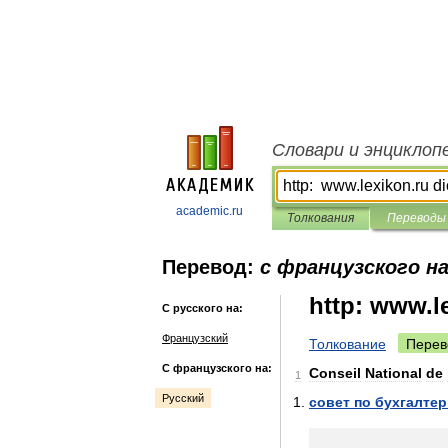
Словари и энциклоп
academic.ru
Толкования
Переводы
Перевод:
с французского на
http: www.l
С русского на:
Французский
Толкование
Перев
С французского на:
Conseil
National
de
1
Русский
совет
по
бухгалте