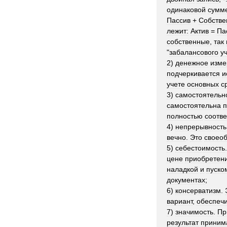
одинаковой
сумм
Пассив
+
Собстве
лежит:
Актив
=
Па
собственные
,
так
"
забалансового
у
2
)
денежное
изме
подчеркивается
и
учете
основных
с
3
)
самостоятельн
самостоятельна
п
полностью
соотве
4
)
непрерывность
вечно
.
Это
своео
5
)
себестоимость
цене
приобретен
наладкой
и
пуско
документах
;
6
)
консерватизм
.
вариант
,
обеспеч
7
)
значимость
.
Пр
результат
приним