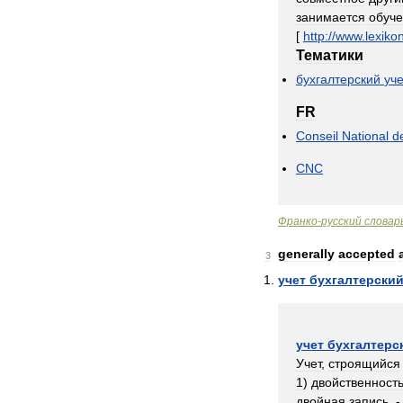
занимается
обуч
[
http:
//
www
.
lexiko
Тематики
бухгалтерский
уче
FR
Conseil
National
d
CNC
Франко
-
русский
словар
generally
accepted
3
учет
бухгалтерски
учет
бухгалтерс
Учет
,
строящийся
1
)
двойственност
двойная
запись
, -