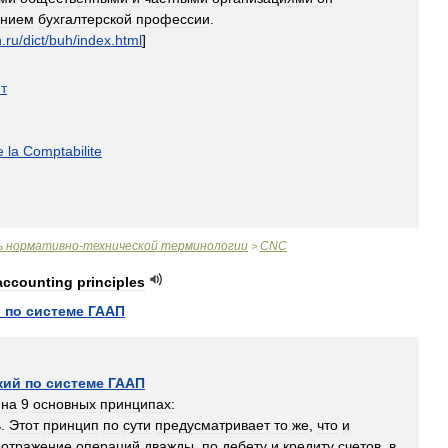
ением
бухгалтерской
профессии
.
n
.
ru
/
dict
/
buh
/
index
.
html
]
т
e
la
Comptabilite
ь
нормативно
-
технической
терминологии
CNC
>
accounting
principles
й
по
системе
ГААП
кий
по
системе
ГААП
на
9
основных
принципах:
ь
.
Этот
принцип
по
сути
предусматривает
то
же
,
что
и
.
отражение
операций
дважды
,
по
дебету
и
кредиту
счетов
,
в