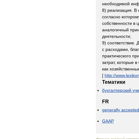
необходимой
инф
8
)
реализация
.
В
согласно
котором
собственности
в
ц
аналогичный
при
деятельности
;
9
)
соответствие
.
с
расходами
,
бла
практического
пр
затрат
,
которые
в
как
хозяйственны
[
http:
//
www
.
lexiko
Тематики
бухгалтерский
уче
FR
generally
accepte
GAAP