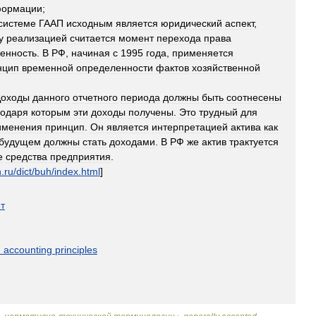
ормации
;
системе
ГААП
исходным
является
юридический
аспект
,
у
реализацией
считается
момент
перехода
права
енность
.
В
РФ
,
начиная
с
1995
года
,
применяется
нцип
временной
определенности
фактов
хозяйственной
Доходы
данного
отчетного
периода
должны
быть
соотнесены
годаря
которым
эти
доходы
получены
.
Это
трудный
для
именения
принцип
.
Он
является
интерпретацией
актива
как
будущем
должны
стать
доходами
.
В
РФ
же
актив
трактуется
е
средства
предприятия
.
n
.
ru
/
dict
/
buh
/
index
.
html
]
т
d
accounting
principles