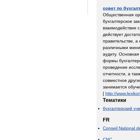
совет
по
бухгал
Общественная
ор
бухгалтерское
за
взаимодействии
с
действует
достат
правительстве
,
а
различными
мини
аудиту
.
Основная
формы
бухгалтер
проведение
иссл
отчетности
,
а
так
совместное
друг
занимается
обуч
[
http:
//
www
.
lexiko
Тематики
бухгалтерский
уче
FR
Conseil
National
d
CNC