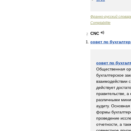
Франко
-
русский
словар
Comptabilite
CNC
2
совет
по
бухгалте
совет
по
бухгал
Общественная
ор
бухгалтерское
за
взаимодействии
с
действует
достат
правительстве
,
а
различными
мини
аудиту
.
Основная
формы
бухгалтер
проведение
иссл
отчетности
,
а
так
совместное
друг