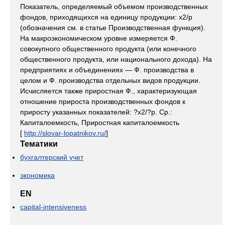
Показатель, определяемый объемом производственных
фондов, приходящихся на единицу продукции: x2/p
(обозначения см. в статье Производственная функция).
На макроэкономическом уровне измеряется Ф.
совокупного общественного продукта (или конечного
общественного продукта, или национального дохода). На
предприятиях и объединениях — Ф. производства в
целом и Ф. производства отдельных видов продукции.
Исчисляется также приростная Ф., характеризующая
отношение прироста производственных фондов к
приросту указанных показателей: ?x2/?p. Ср.:
Капиталоемкость, Приростная капиталоемкость
[
http://slovar-lopatnikov.ru/
]
Тематики
бухгалтерский учет
экономика
EN
capital-intensiveness