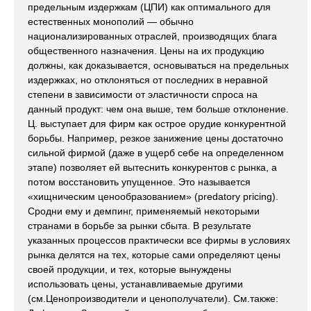
предельным издержкам (ЦПИ) как оптимального для
естественных монополий — обычно
национализированных отраслей, производящих блага
общественного назначения. Цены на их продукцию
должны, как доказывается, основываться на предельных
издержках, но отклоняться от последних в неравной
степени в зависимости от эластичности спроса на
данный продукт: чем она выше, тем больше отклонение.
Ц. выступает для фирм как острое орудие конкурентной
борьбы. Например, резкое занижение цены достаточно
сильной фирмой (даже в ущерб себе на определенном
этапе) позволяет ей вытеснить конкурентов с рынка, а
потом восстановить упущенное. Это называется
«хищническим ценообразованием» (predatory pricing).
Сродни ему и демпинг, применяемый некоторыми
странами в борьбе за рынки сбыта. В результате
указанных процессов практически все фирмы в условиях
рынка делятся на тех, которые сами определяют цены
своей продукции, и тех, которые вынуждены
использовать цены, устанавливаемые другими
(см.Ценопроизводители и ценополучатели). См.также: