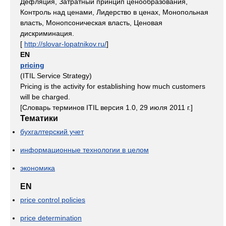
Дефляция, Затратный принцип ценообразования,
Контроль над ценами, Лидерство в ценах, Монопольная
власть, Монопсоническая власть, Ценовая
дискриминация.
[
http://slovar-lopatnikov.ru/
]
EN
pricing
(ITIL Service Strategy)
Pricing is the activity for establishing how much customers
will be charged.
[Словарь терминов ITIL версия 1.0, 29 июля 2011 г.]
Тематики
бухгалтерский учет
информационные технологии в целом
экономика
EN
price control policies
price determination