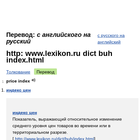
Перевод:
с английского на
с русского на
русский
английский
http: www.lexikon.ru dict buh
index.html
Толкование
Перевод
price index
1
индекс цен
индекс цен
Показатель, выражающий относительное изменение
среднего уровня цен товаров во времени или в
территориальном разрезе.
[
http://www.lexikon.ru/dict/buh/index.html
]