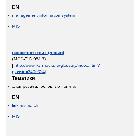
EN
management information system
MIS
несоответствие (линии)
(МСЭ-Т G.984.3).
[
http://www.iks-media.ru/glossary/index.html?
glossid=2400324
]
Тематики
электросвязь, основные понятия
EN
link mismatch
MIS