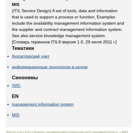
MIS
(ITIL Service Design) A set of tools, data and information
that is used to support a process or function. Examples
include the availability management information system and
the supplier and contract management information system.
See also service knowledge management system.
[Словарь терминов ITIL® версия 1.0, 29 июля 2011 г.]
Тематики
бухгалтерский учет
информационные технологии в целом
Синонимы
УИС
EN
management information system
MIS
Англо-русский словарь нормативно-технической терминологии
MIS
>