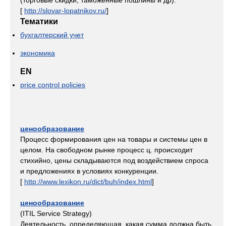
(торговые скидки, таможенные пошлины и др).
[
http://slovar-lopatnikov.ru/
]
Тематики
бухгалтерский учет
экономика
EN
price control policies
ценообразование
Процесс формирования цен на товары и системы цен в
целом. На свободном рынке процесс ц. происходит
стихийно, цены складываются под воздействием спроса
и предложениях в условиях конкуренции.
[
http://www.lexikon.ru/dict/buh/index.html
]
ценообразование
(ITIL Service Strategy)
Деятельность, определяющая, какая сумма должна быть