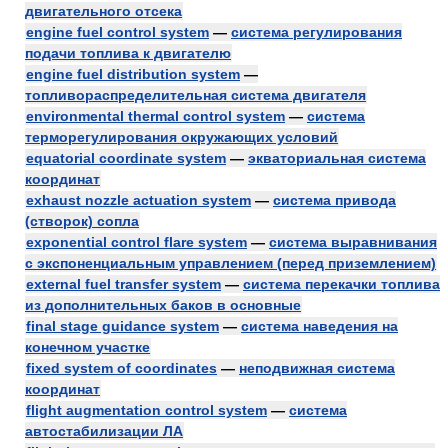
двигательного отсека
engine fuel control system
—
система регулирования
подачи топлива к двигателю
engine fuel distribution system
—
топливораспределительная система двигателя
environmental thermal control system
—
система
терморегулирования окружающих условий
equatorial coordinate system
—
экваториальная система
координат
exhaust nozzle actuation system
—
система привода
(створок) сопла
exponential control flare system
—
система выравнивания
с экспоненциальным управлением (перед приземлением)
external fuel transfer system
—
система перекачки топлива
из дополнительных баков в основные
final stage guidance system
—
система наведения на
конечном участке
fixed system of coordinates
—
неподвижная система
координат
flight augmentation control system
—
система
автостабилизации ЛА