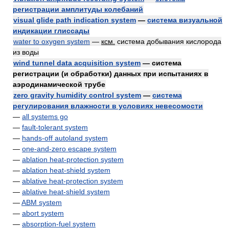
регистрации амплитуды колебаний
visual glide path indication system
—
система визуальной
индикации глиссады
water to oxygen system
—
ксм.
система добывания кислорода
из воды
wind tunnel data acquisition system
— система
регистрации (и обработки) данных при испытаниях в
аэродинамической трубе
zero gravity humidity control system
—
система
регулирования влажности в условиях невесомости
—
all systems go
—
fault-tolerant system
—
hands-off autoland system
—
one-and-zero escape system
—
ablation heat-protection system
—
ablation heat-shield system
—
ablative heat-protection system
—
ablative heat-shield system
—
ABM system
—
abort system
—
absorption-fuel system