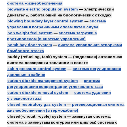
система жизнеобеспечения
biowaste electric propulsion system
— электрический
двигатель, работающий на биологических отходах
blowing boundary layer control system
—
система
управления пограничным слоем путем сдува
bob weight feel system
—
система загрузки с
противовесом (в системе управления)
bomb bay door system
—
система управления створками
бомбового отсека
buddy (refueling, tank) system — (подвесная) автономная
система дозаправки топливом в полете
cabin pressure control system
—
система регулирования
давления в кабине
carbon dioxide management system
—
система
регулирования концентрации углекислого газа
carbon dioxide removal system
—
система удаления
углекислого газа
closed respiratory gas system
—
регенерационная система
жизнеобеспечения (в гермокабине)
closed(-circuit, -cycle) system — замкнутая система,
система с замкнутым контуром или циклом; система с