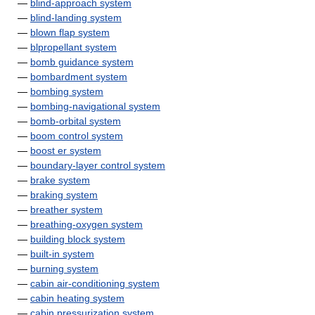
—
blind-approach system
—
blind-landing system
—
blown flap system
—
blpropellant system
—
bomb guidance system
—
bombardment system
—
bombing system
—
bombing-navigational system
—
bomb-orbital system
—
boom control system
—
boost er system
—
boundary-layer control system
—
brake system
—
braking system
—
breather system
—
breathing-oxygen system
—
building block system
—
built-in system
—
burning system
—
cabin air-conditioning system
—
cabin heating system
—
cabin pressurization system