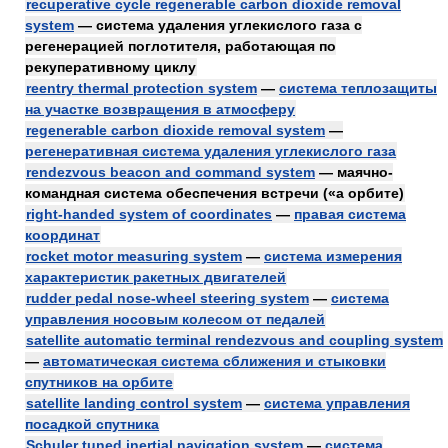
recuperative cycle regenerable carbon dioxide removal
system
— система удаления углекислого газа с
регенерацией поглотителя, работающая по
рекуперативному циклу
reentry thermal protection system
—
система теплозащиты
на участке возвращения в атмосферу
regenerable carbon dioxide removal system
—
регенеративная система удаления углекислого газа
rendezvous beacon and command system
— маячно-
командная система обеспечения встречи («а орбите)
right-handed system of coordinates
—
правая система
координат
rocket motor measuring system
—
система измерения
характеристик ракетных двигателей
rudder pedal nose-wheel steering system
—
система
управления носовым колесом от педалей
satellite automatic terminal rendezvous and coupling system
—
автоматическая система сближения и стыковки
спутников на орбите
satellite landing control system
—
система управления
посадкой спутника
Schuler tuned inertial navigation system
—
система