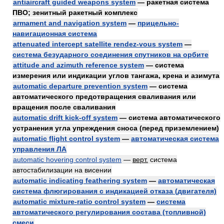
antiaircraft guided weapons system
— ракетная система
ПВО; зенитный ракетный комплекс
armament and navigation system
—
прицельно-
навигационная система
attenuated intercept satellite rendez-vous system
—
система безударного соединения спутников на орбите
attitude and azimuth reference system
— система
измерения или индикации углов тангажа, крена и азимута
automatic departure prevention system
— система
автоматического предотвращения сваливания или
вращения после сваливания
automatic drift kick-off system
— система автоматического
устранения угла упреждения сноса (перед приземлением)
automatic flight control system
—
автоматическая система
управления ЛА
automatic hovering control system
—
верт.
система
автостабилизации на висении
automatic indicating feathering system
—
автоматическая
система флюгирования с индикацией отказа (двигателя)
automatic mixture-ratio control system
—
система
автоматического регулирования состава (топливной)
смеси