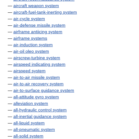
—
aircraft weapon system
—
aircraft-fuel-tank-inerting system
—
air-cycle system
—
air-defense missile system
—
airframe antiicing system
—
airframe systems
—
air-induction system
—
air-oil oleo system
—
airscrew-turbine system
—
airspeed indicating system
—
airspeed system
—
air-to-air missile system
—
air-to-air recovery system
—
air-to-surface guidance system
—
all-attitude gyro system
—
alleviation system
—
all-hydraulic control system
—
all-inertial guidance system
—
all-liquid system
—
all-pneumatic system
—
all-solid system