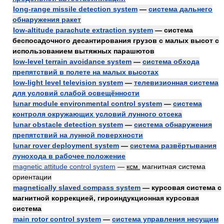
long-range missile detection system
—
система дальнего
обнаружения ракет
low-altitude parachute extraction system
— система
беспосадочного десантирования грузов с малых высот с
использованием вытяжных парашютов
low-level terrain avoidance system
—
система обхода
препятствий в полете на малых высотах
low-light level television system
—
телевизионная система
для условий слабой освещённости
lunar module environmental control system
—
система
контроля окружающих условий лунного отсека
lunar obstacle detection system
—
система обнаружения
препятствий на лунной поверхности
lunar rover deployment system
—
система развёртывания
лунохода в рабочее положение
magnetic attitude control system
—
ксм.
магнитная система
ориентации
magnetically slaved compass system
— курсовая система с
магнитной коррекцией, гироиндукционная курсовая
система
main rotor control system
—
система управления несущим