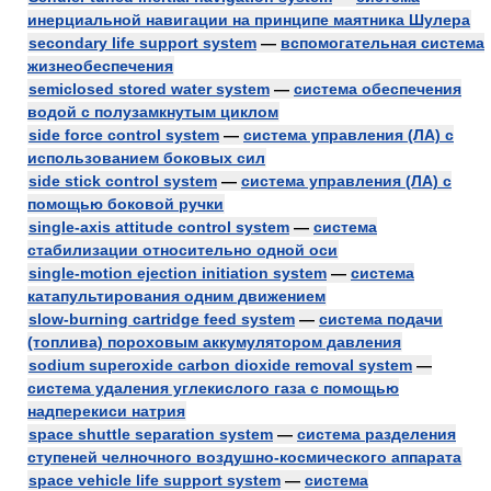
инерциальной навигации на принципе маятника Шулера
secondary life support system
—
вспомогательная система
жизнеобеспечения
semiclosed stored water system
—
система обеспечения
водой с полузамкнутым циклом
side force control system
—
система управления (ЛА) с
использованием боковых сил
side stick control system
—
система управления (ЛА) с
помощью боковой ручки
single-axis attitude control system
—
система
стабилизации относительно одной оси
single-motion ejection initiation system
—
система
катапультирования одним движением
slow-burning cartridge feed system
—
система подачи
(топлива) пороховым аккумулятором давления
sodium superoxide carbon dioxide removal system
—
система удаления углекислого газа с помощью
надперекиси натрия
space shuttle separation system
—
система разделения
ступеней челночного воздушно-космического аппарата
space vehicle life support system
—
система