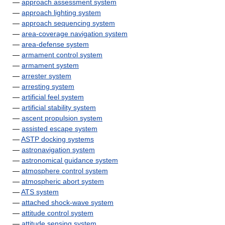
—
approach assessment system
—
approach lighting system
—
approach sequencing system
—
area-coverage navigation system
—
area-defense system
—
armament control system
—
armament system
—
arrester system
—
arresting system
—
artificial feel system
—
artificial stability system
—
ascent propulsion system
—
assisted escape system
—
ASTP docking systems
—
astronavigation system
—
astronomical guidance system
—
atmosphere control system
—
atmospheric abort system
—
ATS system
—
attached shock-wave system
—
attitude control system
—
attitude sensing system