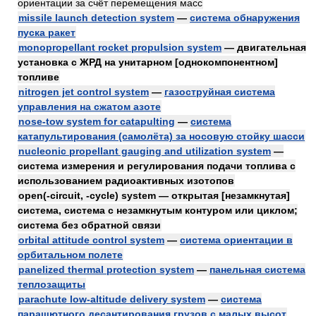
ориентации за счёт перемещения масс
missile launch detection system
—
система обнаружения
пуска ракет
monopropellant rocket propulsion system
— двигательная
установка с ЖРД на унитарном [однокомпонентном]
топливе
nitrogen jet control system
—
газоструйная система
управления на сжатом азоте
nose-tow system for catapulting
—
система
катапультирования (самолёта) за носовую стойку шасси
nucleonic propellant gauging and utilization system
—
система измерения и регулирования подачи топлива с
использованием радиоактивных изотопов
open(-circuit, -cycle) system — открытая [незамкнутая]
система, система с незамкнутым контуром или циклом;
система без обратной связи
orbital attitude control system
—
система ориентации в
орбитальном полете
panelized thermal protection system
—
панельная система
теплозащиты
parachute low-altitude delivery system
—
система
парашютного десантирования грузов с малых высот