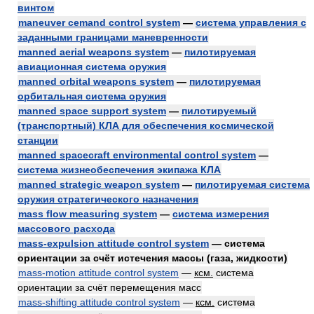
винтом
maneuver cemand control system
—
система управления с
заданными границами маневренности
manned aerial weapons system
—
пилотируемая
авиационная система оружия
manned orbital weapons system
—
пилотируемая
орбитальная система оружия
manned space support system
—
пилотируемый
(транспортный) КЛА для обеспечения космической
станции
manned spacecraft environmental control system
—
система жизнеобеспечения экипажа КЛА
manned strategic weapon system
—
пилотируемая система
оружия стратегического назначения
mass flow measuring system
—
система измерения
массового расхода
mass-expulsion attitude control system
— система
ориентации за счёт истечения массы (газа, жидкости)
mass-motion attitude control system
—
ксм.
система
ориентации за счёт перемещения масс
mass-shifting attitude control system
—
ксм.
система