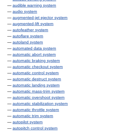
—
audible warning system
—
audio system
—
augmented-jet ejector system
—
augmented-lift system
—
autofeather system
—
autoflare system
—
autoland system
—
automated data system
—
automatic abort system
—
automatic braking system
—
automatic checkout system
—
automatic control system
—
automatic destruct system
—
automatic landing system
—
automatic mass-trim system
—
automatic overshoot system
—
automatic stabilization system
—
automatic throttle system
—
automatic trim system
—
autopilot system
—
autopitch control system