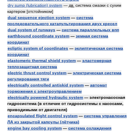
dry sump (lubrication) system
—
дв.
система смазки с сухим
картером [отстойником]
dual sequence ejection system
—
система
последовательного катапультирования двух кресел
dual system of runways
—
система параллельных впп
earthbound coordinate system
—
земная система
координат
ecliptic system of coordinates
—
эклиптическая система
координат
elastomeric thermal shield system
—
эластомерная
теплозащитная система
electric thrust control system
—
электрическая система
регулирования тяги
electrically controlled antiskid system
—
автомат
торможения с электроуправлением
electrically powered hydraulic system
— электронасосная
гидросистема (в отличие от гидросистемы с насосами,
приводимыми от двигателя)
encapsulated flight control system
—
система управления
ЛА из закрытой капсулы (лётчика)
engine bay cooling system
—
система охлаждения