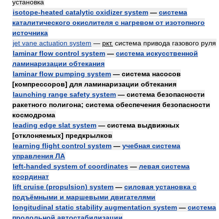
установка
isotope-heated catalytic oxidizer system
—
система
каталитического окислителя с нагревом от изотопного
источника
jet vane actuation system
—
ркт.
система привода газового руля
laminar flow control system
—
система искусственной
ламинаризации обтекания
laminar flow pumping system
— система насосов
[компрессоров] для ламинаризации обтекания
launching range safety system
— система безопасности
ракетного полигона; система обеспечения безопасности
космодрома
leading edge slat system
— система выдвижных
[отклоняемых] предкрылков
learning flight control system
—
учебная система
управления ЛА
left-handed system of coordinates
—
левая система
координат
lift cruise (propulsion) system
—
силовая установка с
подъёмными и маршевыми двигателями
longitudinal static stability augmentation system
—
система
продольной автостабилизации