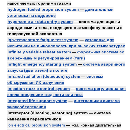
наполняемых горячими газами
hydrogen fueled propulsion system
—
двигательная
установка на водороде
hypersonic air data entry system
— система для оценки
аэродинамики тела, входящего в атмосферу планеты с
гиперзвуковой скоростью
igh-temperature fatigue test system
—
установка для
испытаний на выносливость при высоких температурах
infinitely variable reheat system
—
форсажная система со
всережимным регулированием (тяги)
inflight emergency starting system
—
система аварийного
запуска (двигателя) в полете
infrared radiation (detection) system
—
система
обнаружения ИК-излучения
injection nozzle control system
—
система регулирования
сопла введением жидкости или газа
integrated life support system
—
интегральная система
жизнеобеспечения
interceptor (directing, vectoring) system — система
наведения перехватчиков
ion electrical propulsion system
—
ксм.
ионная двигательная