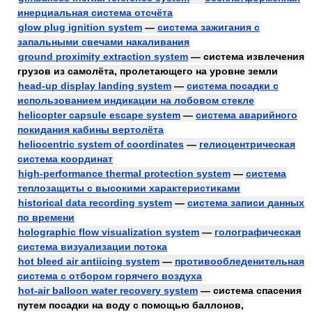
инерциальная система отсчёта
glow plug ignition system
—
система зажигания с
запальными свечами накаливания
ground proximity extraction system
— система извлечения
грузов из самолёта, пролетающего на уровне земли
head-up display landing system
—
система посадки с
использованием индикации на лобовом стекле
helicopter capsule escape system
—
система аварийного
покидания кабины вертолёта
heliocentric system of coordinates
—
гелиоцентрическая
система координат
high-performance thermal protection system
—
система
теплозащиты с высокими характеристиками
historical data recording system
—
система записи данных
по времени
holographic flow visualization system
—
голографическая
система визуализации потока
hot bleed air antiicing system
—
противообледенительная
система с отбором горячего воздуха
hot-air balloon water recovery system
— система спасения
путем посадки на воду с помощью баллонов,