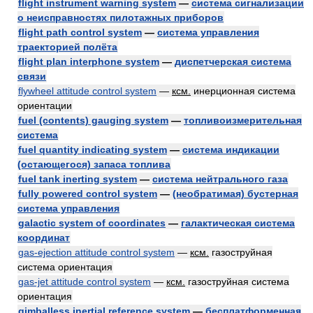
flight instrument warning system
—
система сигнализации
о неисправностях пилотажных приборов
flight path control system
—
система управления
траекторией полёта
flight plan interphone system
—
диспетчерская система
связи
flywheel attitude control system
—
ксм.
инерционная система
ориентации
fuel (contents) gauging system
—
топливоизмерительная
система
fuel quantity indicating system
—
система индикации
(остающегося) запаса топлива
fuel tank inerting system
—
система нейтрального газа
fully powered control system
—
(необратимая) бустерная
система управления
galactic system of coordinates
—
галактическая система
координат
gas-ejection attitude control system
—
ксм.
газоструйная
система ориентация
gas-jet attitude control system
—
ксм.
газоструйная система
ориентация
gimballess inertial reference system
—
бесплатформенная