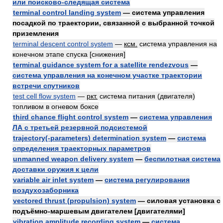
или поисково-следящая система
terminal control landing system
— система управления
посадкой по траектории, связанной с выбранной точкой
приземления
terminal descent control system
—
ксм.
система управления на
конечном этапе спуска [снижения]
terminal guidance system for a satellite rendezvous
—
система управления на конечном участке траектории
встречи спутников
test cell flow system
—
ркт.
система питания (двигателя)
топливом в огневом боксе
third chance flight control system
—
система управления
ЛА с третьей резервной подсистемой
trajectory(-parameters) determination system
—
система
определения траекторных параметров
unmanned weapon delivery system
—
беспилотная система
доставки оружия к цели
variable air inlet system
—
система регулирования
воздухозаборника
vectored thrust (propulsion) system
— силовая установка с
подъёмно-маршевым двигателем [двигателями]
vibration amplitude recording system
—
система