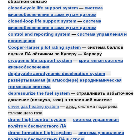
обратной связью
closed-cycle life support system
—
система
жизнеобеспечения с замкнутым циклом
closed-loop life support system
—
система
жизнеобеспечения с замкнутым циклом
control and reporting system
—
система управления и
оповещения
Cooper-Harper pilot rating system
— система баллов
оценки ЛА лётчиком по Куперу — Харперу
cryogenic life support system
—
криогенная система
жизнеобеспечения
deployable aerodynamic deceleration system
—
развёртываемая (в атмосфере) аэродинамическая
тормозная система
depressurize the fuel system
— стравливать избыточное
давление (воздуха, газа) в топливной системе
driver gas heating system
—
аэрд.
система подогрева
толкающего газа
drone flight control system
—
система управления
полётом беспилотного ЛА
drone formation flight system
—
система управления
полётом беспилотных ЛА в строю