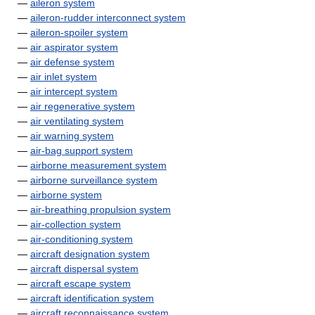
—
aileron system
—
aileron-rudder interconnect system
—
aileron-spoiler system
—
air aspirator system
—
air defense system
—
air inlet system
—
air intercept system
—
air regenerative system
—
air ventilating system
—
air warning system
—
air-bag support system
—
airborne measurement system
—
airborne surveillance system
—
airborne system
—
air-breathing propulsion system
—
air-collection system
—
air-conditioning system
—
aircraft designation system
—
aircraft dispersal system
—
aircraft escape system
—
aircraft identification system
—
aircraft reconnaissance system