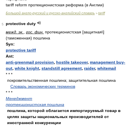
tariff reform протекционистская реформа (в Англии)
Большой англо-русский и русско-английский словарь
tariff
>
protective duty
5
межд. эк.
,
гос. фин.
протекционистская [защитная\]
(таможенная) пошлина
Syn:
protective tariff
Ant:
anti-greenmail provision
,
hostile takeover
,
management buy-
out
,
white knight
,
standstill agreement
,
raider
,
whitemail
* * *
покровительственная пошлина; защитительная пошлина
.
.
Словарь экономических терминов
.
* * *
Менеджмент
протекционистская пошлина
пошлина, которой облагается импортируемый товар в
целях защиты национальных производителей от
иностранной конкуренции