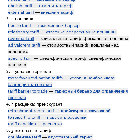
abolish tariff
—
отменить тариф
external tariff
—
внешний тариф
2.
n
пошлина
hostile tariff
—
таможенный барьер
relationary tariff
—
ответные репрессивные пошлины
revenue tariff
— фискальный тариф; фискальная пошлина
ad valorem tariff
— стоимостный тариф; пошлины «ад
валорем»
specific tariff
— специфический тариф; специфическая
пошлина
3.
n
условия торговли
most-favoured-nation tariffs
—
условия наибольшего
благоприятствования
tariff barrier to trade
—
тарифный барьер для ограничения
торговли
4.
n
расценка; прейскурант
refreshment-room tariff
—
прейскурант закусочной
to raise the tariff
—
повысить расценки
tariff condition
—
расценка
5.
v
включать в тариф
double-rate tariff
—
двухставочный тариф