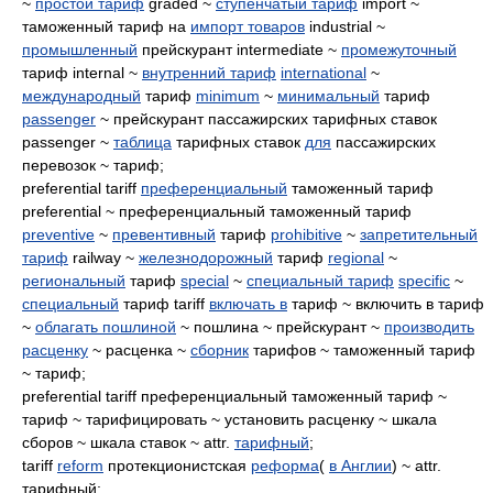
~
простой тариф
graded ~
ступенчатый тариф
import ~
таможенный тариф на
импорт товаров
industrial ~
промышленный
прейскурант intermediate ~
промежуточный
тариф internal ~
внутренний тариф
international
~
международный
тариф
minimum
~
минимальный
тариф
passenger
~ прейскурант пассажирских тарифных ставок
passenger ~
таблица
тарифных ставок
для
пассажирских
перевозок ~ тариф;
preferential tariff
преференциальный
таможенный тариф
preferential ~ преференциальный таможенный тариф
preventive
~
превентивный
тариф
prohibitive
~
запретительный
тариф
railway ~
железнодорожный
тариф
regional
~
региональный
тариф
special
~
специальный тариф
specific
~
специальный
тариф tariff
включать в
тариф ~ включить в тариф
~
облагать пошлиной
~ пошлина ~ прейскурант ~
производить
расценку
~ расценка ~
сборник
тарифов ~ таможенный тариф
~ тариф;
preferential tariff преференциальный таможенный тариф ~
тариф ~ тарифицировать ~ установить расценку ~ шкала
сборов ~ шкала ставок ~ attr.
тарифный
;
tariff
reform
протекционистская
реформа
(
в Англии
) ~ attr.
тарифный;