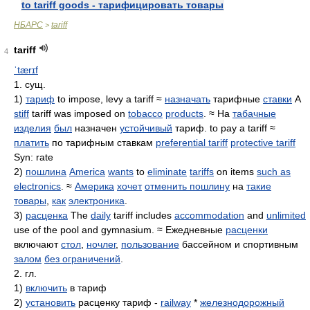
to tariff goods - тарифицировать товары
НБАРС
tariff
>
tariff
4
ˈtærɪf
1. сущ.
1)
тариф
to impose, levy a tariff ≈
назначать
тарифные
ставки
A
stiff
tariff was imposed on
tobacco
products
. ≈ На
табачные
изделия
был
назначен
устойчивый
тариф. to pay a tariff ≈
платить
по тарифным ставкам
preferential tariff
protective tariff
Syn: rate
2)
пошлина
America
wants
to
eliminate
tariffs
on items
such as
electronics
. ≈
Америка
хочет
отменить пошлину
на
такие
товары
,
как
электроника
.
3)
расценка
The
daily
tariff includes
accommodation
and
unlimited
use of the pool and gymnasium. ≈ Ежедневные
расценки
включают
стол
,
ночлег
,
пользование
бассейном и спортивным
залом
без ограничений
.
2. гл.
1)
включить
в тариф
2)
установить
расценку тариф -
railway
*
железнодорожный