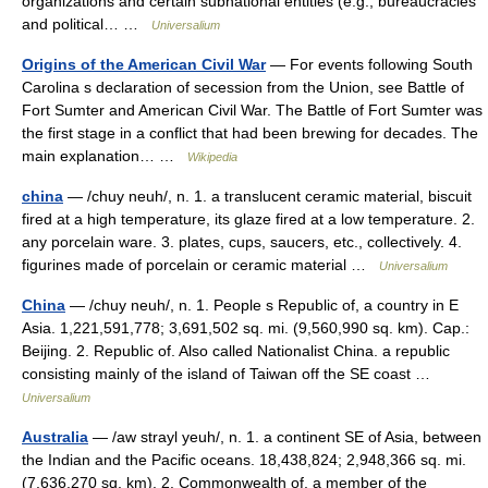
organizations and certain subnational entities (e.g., bureaucracies
and political… …
Universalium
Origins of the American Civil War
— For events following South
Carolina s declaration of secession from the Union, see Battle of
Fort Sumter and American Civil War. The Battle of Fort Sumter was
the first stage in a conflict that had been brewing for decades. The
main explanation… …
Wikipedia
china
— /chuy neuh/, n. 1. a translucent ceramic material, biscuit
fired at a high temperature, its glaze fired at a low temperature. 2.
any porcelain ware. 3. plates, cups, saucers, etc., collectively. 4.
figurines made of porcelain or ceramic material …
Universalium
China
— /chuy neuh/, n. 1. People s Republic of, a country in E
Asia. 1,221,591,778; 3,691,502 sq. mi. (9,560,990 sq. km). Cap.:
Beijing. 2. Republic of. Also called Nationalist China. a republic
consisting mainly of the island of Taiwan off the SE coast …
Universalium
Australia
— /aw strayl yeuh/, n. 1. a continent SE of Asia, between
the Indian and the Pacific oceans. 18,438,824; 2,948,366 sq. mi.
(7,636,270 sq. km). 2. Commonwealth of, a member of the