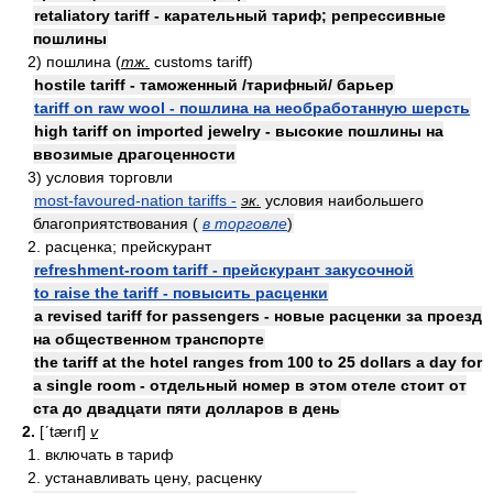
retaliatory tariff - карательный тариф; репрессивные
пошлины
2) пошлина (
тж.
customs tariff)
hostile tariff - таможенный /тарифный/ барьер
tariff on raw wool - пошлина на необработанную шерсть
high tariff on imported jewelry - высокие пошлины на
ввозимые драгоценности
3) условия торговли
most-favoured-nation tariffs -
эк.
условия наибольшего
благоприятствования (
в торговле
)
2. расценка; прейскурант
refreshment-room tariff - прейскурант закусочной
to raise the tariff - повысить расценки
a revised tariff for passengers - новые расценки за проезд
на общественном транспорте
the tariff at the hotel ranges from 100 to 25 dollars a day for
a single room - отдельный номер в этом отеле стоит от
ста до двадцати пяти долларов в день
2.
[ʹtærıf]
v
1. включать в тариф
2. устанавливать цену, расценку