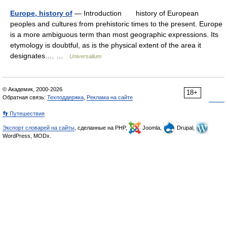
Europe, history of
— Introduction history of European
peoples and cultures from prehistoric times to the present. Europe
is a more ambiguous term than most geographic expressions. Its
etymology is doubtful, as is the physical extent of the area it
designates.… …
Universalium
© Академик, 2000-2026
18+
Обратная связь:
Техподдержка
,
Реклама на сайте
👣 Путешествия
Экспорт словарей на сайты
, сделанные на PHP,
Joomla,
Drupal,
WordPress, MODx.