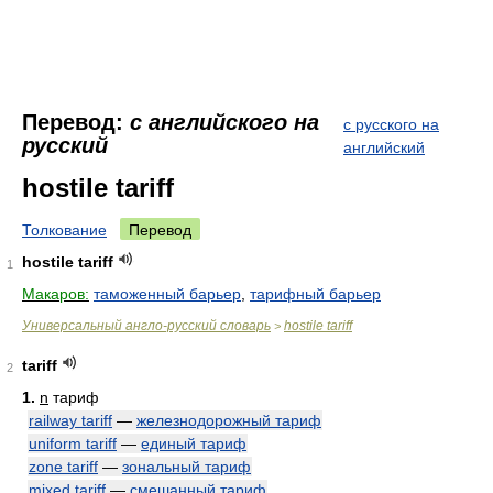
Перевод:
с английского на
с русского на
русский
английский
hostile tariff
Толкование
Перевод
hostile tariff
1
Макаров:
таможенный барьер
,
тарифный барьер
Универсальный англо-русский словарь
hostile tariff
>
tariff
2
1.
n
тариф
railway tariff
—
железнодорожный тариф
uniform tariff
—
единый тариф
zone tariff
—
зональный тариф
mixed tariff
—
смешанный тариф