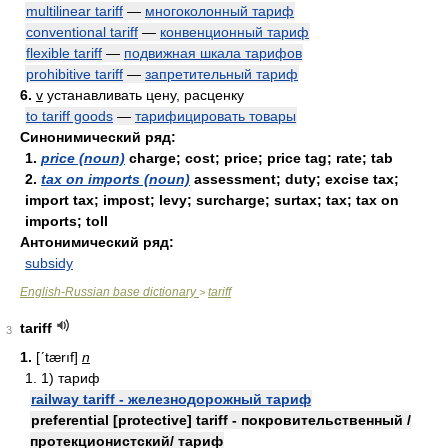
multilinear tariff
—
многоколонный тариф
conventional tariff
—
конвенционный тариф
flexible tariff
—
подвижная шкала тарифов
prohibitive tariff
—
запретительный тариф
6.
v
устанавливать цену, расценку
to tariff goods
—
тарифицировать товары
Синонимический ряд:
1.
price (noun)
charge; cost; price; price tag; rate; tab
2.
tax on imports (noun)
assessment; duty; excise tax;
import tax; impost; levy; surcharge; surtax; tax; tax on
imports; toll
Антонимический ряд:
subsidy
English-Russian base dictionary
tariff
>
tariff
3
1.
[ʹtærıf]
n
1. 1) тариф
railway tariff - железнодорожный тариф
preferential [protective] tariff - покровительственный /
протекционистский/ тариф