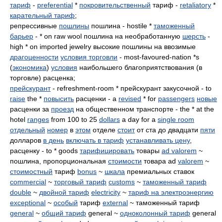
тариф
-
preferential
*
покровительственный
тариф -
retaliatory
*
карательный тариф
;
репрессивные
пошлины
пошлина - hostile *
таможенный
барьер
- * on raw wool пошлина на необработанную
шерсть
-
high * on imported jewelry высокие пошлины на ввозимые
драгоценности
условия торговли
- most-favoured-nation *s
(
экономика
)
условия
наибольшего благоприятствования (в
торговле) расценка;
прейскурант
- refreshment-room * прейскурант закусочной - to
raise
the *
повысить
расценки - a
revised
* for
passengers
новые
расценки за
проезд
на общественном транспорте - the * at the
hotel
ranges
from 100 to 25
dollars
a day for a
single room
отдельный
номер
в
этом
отделе
стоит
от ста до двадцати
пяти
долларов
в день
включать в тариф
устанавливать цену
,
расценку - to * goods
тарифицировать
товары
ad valorem
~
пошлина, пропорциональная
стоимости
товара ad
valorem
~
стоимостный
тариф
bonus
~
шкала
премиальных ставок
commercial
~
торговый тариф
customs
~
таможенный тариф
double
~
двойной тариф
electricity
~
тариф на электроэнергию
exceptional
~
особый
тариф
external
~ таможенный тариф
general
~
общий тариф
general ~
одноколонный тариф
general