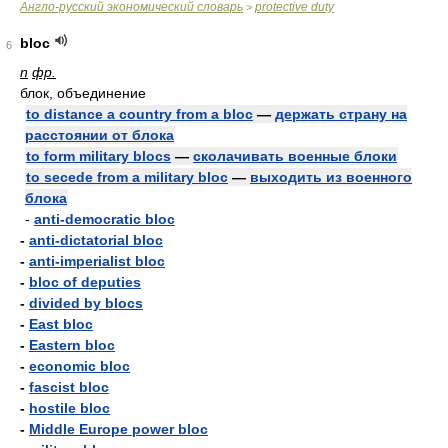
Англо-русский экономический словарь
protective duty
>
bloc
6
n
фр.
блок, объединение
to distance a country from a bloc
—
держать страну на
расстоянии от блока
to form military blocs
—
сколачивать военные блоки
to secede from a military bloc
—
выходить из военного
блока
-
anti-democratic bloc
-
anti-dictatorial bloc
-
anti-imperialist bloc
-
bloc of deputies
-
divided by blocs
-
East bloc
-
Eastern bloc
-
economic bloc
-
fascist bloc
-
hostile bloc
-
Middle Europe power bloc