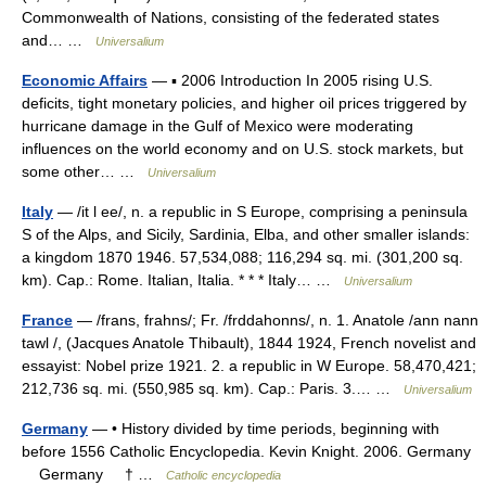
Commonwealth of Nations, consisting of the federated states
and… …
Universalium
Economic Affairs
— ▪ 2006 Introduction In 2005 rising U.S.
deficits, tight monetary policies, and higher oil prices triggered by
hurricane damage in the Gulf of Mexico were moderating
influences on the world economy and on U.S. stock markets, but
some other… …
Universalium
Italy
— /it l ee/, n. a republic in S Europe, comprising a peninsula
S of the Alps, and Sicily, Sardinia, Elba, and other smaller islands:
a kingdom 1870 1946. 57,534,088; 116,294 sq. mi. (301,200 sq.
km). Cap.: Rome. Italian, Italia. * * * Italy… …
Universalium
France
— /frans, frahns/; Fr. /frddahonns/, n. 1. Anatole /ann nann
tawl /, (Jacques Anatole Thibault), 1844 1924, French novelist and
essayist: Nobel prize 1921. 2. a republic in W Europe. 58,470,421;
212,736 sq. mi. (550,985 sq. km). Cap.: Paris. 3.… …
Universalium
Germany
— • History divided by time periods, beginning with
before 1556 Catholic Encyclopedia. Kevin Knight. 2006. Germany
Germany † …
Catholic encyclopedia