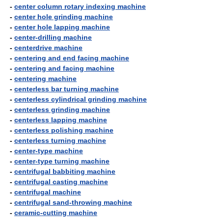
-
center column rotary indexing machine
-
center hole grinding machine
-
center hole lapping machine
-
center-drilling machine
-
centerdrive machine
-
centering and end facing machine
-
centering and facing machine
-
centering machine
-
centerless bar turning machine
-
centerless cylindrical grinding machine
-
centerless grinding machine
-
centerless lapping machine
-
centerless polishing machine
-
centerless turning machine
-
center-type machine
-
center-type turning machine
-
centrifugal babbiting machine
-
centrifugal casting machine
-
centrifugal machine
-
centrifugal sand-throwing machine
-
ceramic-cutting machine