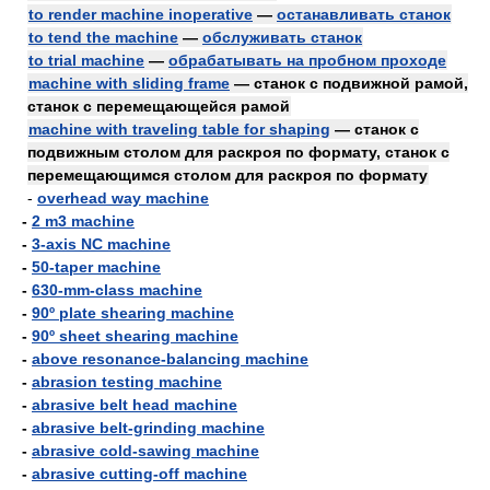
to render machine inoperative
—
останавливать станок
to tend the machine
—
обслуживать станок
to trial machine
—
обрабатывать на пробном проходе
machine with sliding frame
— станок с подвижной рамой,
станок с перемещающейся рамой
machine with traveling table for shaping
— станок с
подвижным столом для раскроя по формату, станок с
перемещающимся столом для раскроя по формату
-
overhead way machine
-
2 m3 machine
-
3-axis NC machine
-
50-taper machine
-
630-mm-class machine
-
90º plate shearing machine
-
90º sheet shearing machine
-
above resonance-balancing machine
-
abrasion testing machine
-
abrasive belt head machine
-
abrasive belt-grinding machine
-
abrasive cold-sawing machine
-
abrasive cutting-off machine