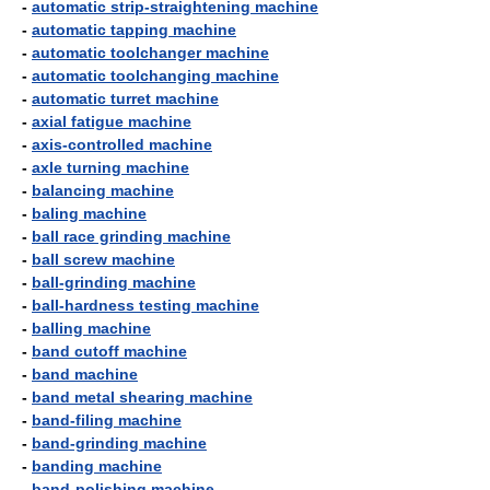
-
automatic strip-straightening machine
-
automatic tapping machine
-
automatic toolchanger machine
-
automatic toolchanging machine
-
automatic turret machine
-
axial fatigue machine
-
axis-controlled machine
-
axle turning machine
-
balancing machine
-
baling machine
-
ball race grinding machine
-
ball screw machine
-
ball-grinding machine
-
ball-hardness testing machine
-
balling machine
-
band cutoff machine
-
band machine
-
band metal shearing machine
-
band-filing machine
-
band-grinding machine
-
banding machine
-
band-polishing machine