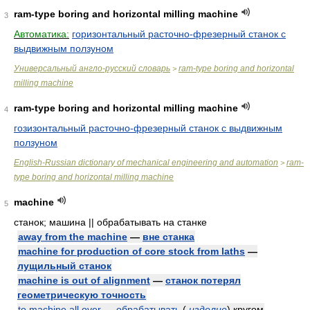
ram-type boring and horizontal milling machine
3
Автоматика:
горизонтальный расточно-фрезерный станок с
выдвижным ползуном
Универсальный англо-русский словарь
ram-type boring and horizontal
>
milling machine
ram-type boring and horizontal milling machine
4
гозизонтальный расточно-фрезерный станок с выдвижным
ползуном
English-Russian dictionary of mechanical engineering and automation
ram-
>
type boring and horizontal milling machine
machine
5
станок; машина || обрабатывать на станке
away from the machine
—
вне станка
machine for production of core stock from laths
—
лущильный станок
machine is out of alignment
—
станок потерял
геометрическую точность
to machine all over
—
обрабатывать
(
изделие
)
кругом