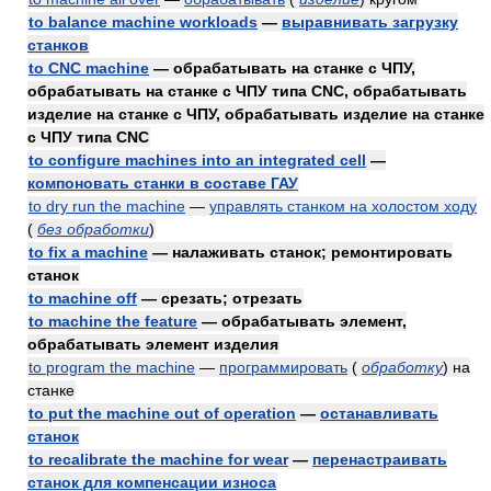
to balance machine workloads
—
выравнивать загрузку
станков
to CNC machine
— обрабатывать на станке с ЧПУ,
обрабатывать на станке с ЧПУ типа CNC, обрабатывать
изделие на станке с ЧПУ, обрабатывать изделие на станке
с ЧПУ типа CNC
to configure machines into an integrated cell
—
компоновать станки в составе ГАУ
to dry run the machine
—
управлять станком на холостом ходу
(
без обработки
)
to fix a machine
— налаживать станок; ремонтировать
станок
to machine off
— срезать; отрезать
to machine the feature
— обрабатывать элемент,
обрабатывать элемент изделия
to program the machine
—
программировать
(
обработку
)
на
станке
to put the machine out of operation
—
останавливать
станок
to recalibrate the machine for wear
—
перенастраивать
станок для компенсации износа