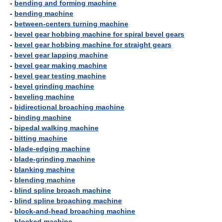
-
bending and forming machine
-
bending machine
-
between-centers turning machine
-
bevel gear hobbing machine for spiral bevel gears
-
bevel gear hobbing machine for straight gears
-
bevel gear lapping machine
-
bevel gear making machine
-
bevel gear testing machine
-
bevel grinding machine
-
beveling machine
-
bidirectional broaching machine
-
binding machine
-
bipedal walking machine
-
bitting machine
-
blade-edging machine
-
blade-grinding machine
-
blanking machine
-
blending machine
-
blind spline broach machine
-
blind spline broaching machine
-
block-and-head broaching machine
-
blocked machine