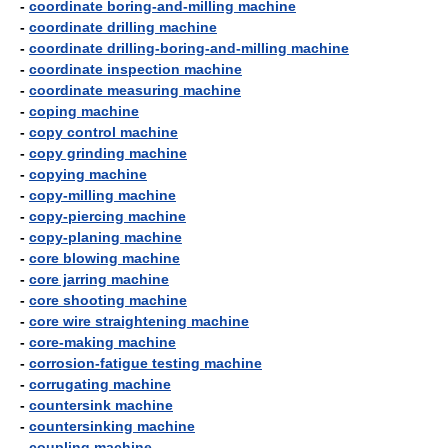
-
coordinate boring-and-milling machine
-
coordinate drilling machine
-
coordinate drilling-boring-and-milling machine
-
coordinate inspection machine
-
coordinate measuring machine
-
coping machine
-
copy control machine
-
copy grinding machine
-
copying machine
-
copy-milling machine
-
copy-piercing machine
-
copy-planing machine
-
core blowing machine
-
core jarring machine
-
core shooting machine
-
core wire straightening machine
-
core-making machine
-
corrosion-fatigue testing machine
-
corrugating machine
-
countersink machine
-
countersinking machine
-
coupling machine