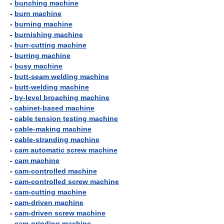
-
bunching machine
-
burn machine
-
burning machine
-
burnishing machine
-
burr-cutting machine
-
burring machine
-
busy machine
-
butt-seam welding machine
-
butt-welding machine
-
by-level broaching machine
-
cabinet-based machine
-
cable tension testing machine
-
cable-making machine
-
cable-stranding machine
-
cam automatic screw machine
-
cam machine
-
cam-controlled machine
-
cam-controlled screw machine
-
cam-cutting machine
-
cam-driven machine
-
cam-driven screw machine
-
cam-grinding machine