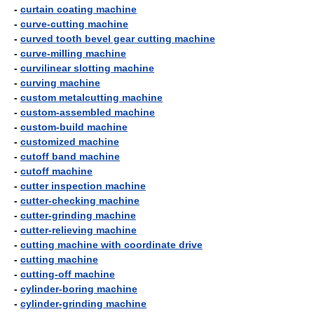
-
curtain coating machine
-
curve-cutting machine
-
curved tooth bevel gear cutting machine
-
curve-milling machine
-
curvilinear slotting machine
-
curving machine
-
custom metalcutting machine
-
custom-assembled machine
-
custom-build machine
-
customized machine
-
cutoff band machine
-
cutoff machine
-
cutter inspection machine
-
cutter-checking machine
-
cutter-grinding machine
-
cutter-relieving machine
-
cutting machine with coordinate drive
-
cutting machine
-
cutting-off machine
-
cylinder-boring machine
-
cylinder-grinding machine