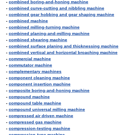
-
combined boring-and-honing machine
-
combined curve-cutting and nibbling machine
-
combined gear hobbing and gear shaping machine
-
combined machine
-
combined milling-turning machine
-
combined planing-and-milling machine
-
combined shearing machine
-
combined surface planing and thicknessing machine
-
combined vertical and horizontal broaching machine
-
commercial machine
-
commutator machine
-
complementary machines
-
component cleaning machine
-
component insertion machine
-
composite boring-and-honing machine
-
compound machine
-
compound table machine
-
compound universal milling machine
-
compressed air driven machine
-
compressed gas machine
-
compression-testing machine
-
compression-type machine