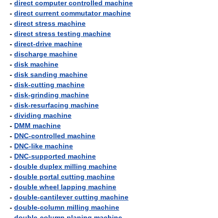
-
direct computer controlled machine
-
direct current commutator machine
-
direct stress machine
-
direct stress testing machine
-
direct-drive machine
-
discharge machine
-
disk machine
-
disk sanding machine
-
disk-cutting machine
-
disk-grinding machine
-
disk-resurfacing machine
-
dividing machine
-
DMM machine
-
DNC-controlled machine
-
DNC-like machine
-
DNC-supported machine
-
double duplex milling machine
-
double portal cutting machine
-
double wheel lapping machine
-
double-cantilever cutting machine
-
double-column milling machine
-
double-column planing machine