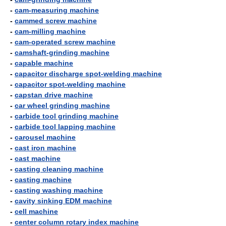
-
cam-measuring machine
-
cammed screw machine
-
cam-milling machine
-
cam-operated screw machine
-
camshaft-grinding machine
-
capable machine
-
capacitor discharge spot-welding machine
-
capacitor spot-welding machine
-
capstan drive machine
-
car wheel grinding machine
-
carbide tool grinding machine
-
carbide tool lapping machine
-
carousel machine
-
cast iron machine
-
cast machine
-
casting cleaning machine
-
casting machine
-
casting washing machine
-
cavity sinking EDM machine
-
cell machine
-
center column rotary index machine