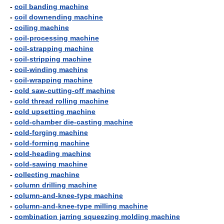
-
coil banding machine
-
coil downending machine
-
coiling machine
-
coil-processing machine
-
coil-strapping machine
-
coil-stripping machine
-
coil-winding machine
-
coil-wrapping machine
-
cold saw-cutting-off machine
-
cold thread rolling machine
-
cold upsetting machine
-
cold-chamber die-casting machine
-
cold-forging machine
-
cold-forming machine
-
cold-heading machine
-
cold-sawing machine
-
collecting machine
-
column drilling machine
-
column-and-knee-type machine
-
column-and-knee-type milling machine
-
combination jarring squeezing molding machine