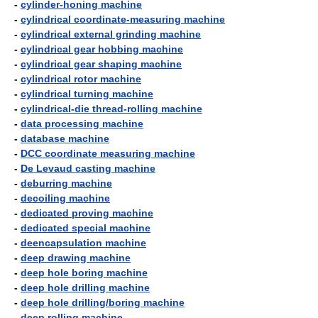
-
cylinder-honing machine
-
cylindrical coordinate-measuring machine
-
cylindrical external grinding machine
-
cylindrical gear hobbing machine
-
cylindrical gear shaping machine
-
cylindrical rotor machine
-
cylindrical turning machine
-
cylindrical-die thread-rolling machine
-
data processing machine
-
database machine
-
DCC coordinate measuring machine
-
De Levaud casting machine
-
deburring machine
-
decoiling machine
-
dedicated proving machine
-
dedicated special machine
-
deencapsulation machine
-
deep drawing machine
-
deep hole boring machine
-
deep hole drilling machine
-
deep hole drilling/boring machine
-
deep rolling machine