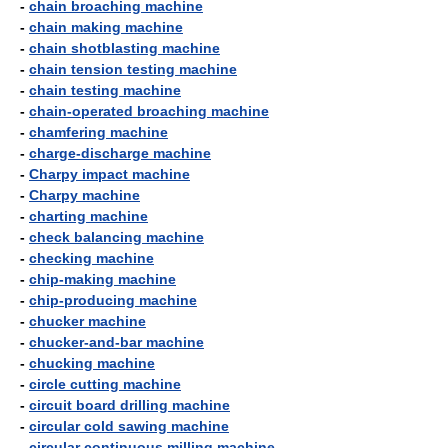
-
chain broaching machine
-
chain making machine
-
chain shotblasting machine
-
chain tension testing machine
-
chain testing machine
-
chain-operated broaching machine
-
chamfering machine
-
charge-discharge machine
-
Charpy impact machine
-
Charpy machine
-
charting machine
-
check balancing machine
-
checking machine
-
chip-making machine
-
chip-producing machine
-
chucker machine
-
chucker-and-bar machine
-
chucking machine
-
circle cutting machine
-
circuit board drilling machine
-
circular cold sawing machine
-
circular continuous milling machine