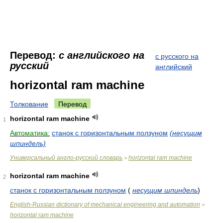
Перевод:
с английского на
с русского на
русский
английский
horizontal ram machine
Толкование
Перевод
horizontal ram machine
1
Автоматика:
станок с горизонтальным ползуном
(несущим
шпиндель)
Универсальный англо-русский словарь
horizontal ram machine
>
horizontal ram machine
2
станок с горизонтальным ползуном
(
несущим шпиндель
)
English-Russian dictionary of mechanical engineering and automation
>
horizontal ram machine