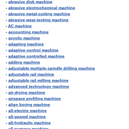
-
abrasive disk machine
-
abrasive electrochemical machine
-
abrasive metal-cutting machine
-
abrasive wear-testing machine
-
AC machine
-
accounting machine
-
acyclic machine
-
adapting machine
-
adaptive control machine
-
adaptive controlled machine
-
adding machine
-
adjustable multiple-spindle drilling machine
-
adjustable rail machine
-
adjustable rail milling machine
-
advanced technology machine
-
air-drying machine
-
airspace profiling machine
-
align boring machine
-
all-electric machine
-
all-geared machine
-
all-hydraulic machine
-
all-purpose machine