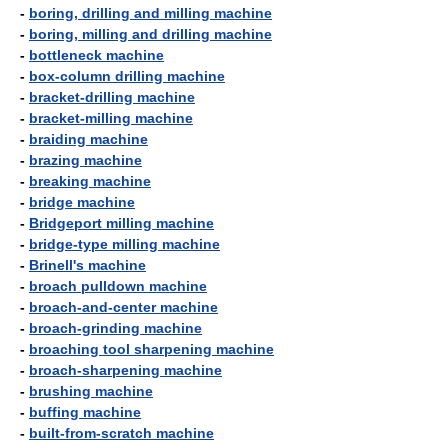
-
boring, drilling and milling machine
-
boring, milling and drilling machine
-
bottleneck machine
-
box-column drilling machine
-
bracket-drilling machine
-
bracket-milling machine
-
braiding machine
-
brazing machine
-
breaking machine
-
bridge machine
-
Bridgeport milling machine
-
bridge-type milling machine
-
Brinell's machine
-
broach pulldown machine
-
broach-and-center machine
-
broach-grinding machine
-
broaching tool sharpening machine
-
broach-sharpening machine
-
brushing machine
-
buffing machine
-
built-from-scratch machine