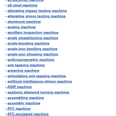
-
all-steel machine
-
alterating impact testing machine
-
alterating stress testing machine
-
aluminum machine
-
analog machine
-
ancillary inspection machine
-
angle straightening machine
-
angle-bending machine
-
angle-iron bending machine
-
angle-iron shearing machine
-
anthropomorphic machine
-
arm tapping machine
-
armoring machine
-
articulating arm tapping machine
-
artificial intelligence-driven machine
-
AS/R machine
-
aspheric diamond turning machine
-
assembling machine
-
assembly machine
-
ATC machine
-
ATC-equipped machine