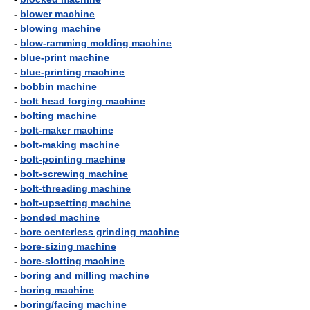
-
blower machine
-
blowing machine
-
blow-ramming molding machine
-
blue-print machine
-
blue-printing machine
-
bobbin machine
-
bolt head forging machine
-
bolting machine
-
bolt-maker machine
-
bolt-making machine
-
bolt-pointing machine
-
bolt-screwing machine
-
bolt-threading machine
-
bolt-upsetting machine
-
bonded machine
-
bore centerless grinding machine
-
bore-sizing machine
-
bore-slotting machine
-
boring and milling machine
-
boring machine
-
boring/facing machine