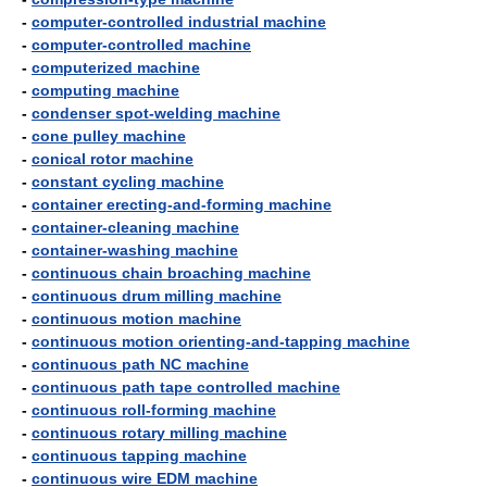
-
computer-controlled industrial machine
-
computer-controlled machine
-
computerized machine
-
computing machine
-
condenser spot-welding machine
-
cone pulley machine
-
conical rotor machine
-
constant cycling machine
-
container erecting-and-forming machine
-
container-cleaning machine
-
container-washing machine
-
continuous chain broaching machine
-
continuous drum milling machine
-
continuous motion machine
-
continuous motion orienting-and-tapping machine
-
continuous path NC machine
-
continuous path tape controlled machine
-
continuous roll-forming machine
-
continuous rotary milling machine
-
continuous tapping machine
-
continuous wire EDM machine