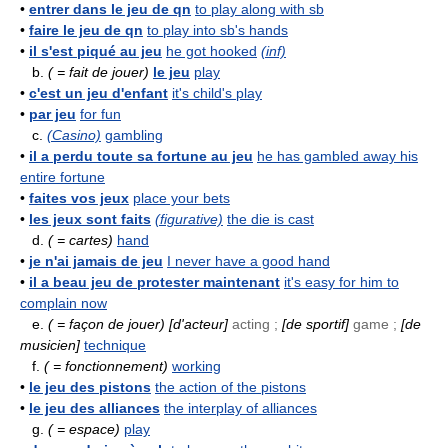
•
entrer dans le jeu de qn
to play along with sb
•
faire le jeu de qn
to play into sb's hands
•
il s'est piqué au jeu
he got hooked
(inf)
b.
( = fait de jouer)
le jeu
play
•
c'est un jeu d'enfant
it's child's play
•
par jeu
for fun
c.
(Casino)
gambling
•
il a perdu toute sa fortune au jeu
he has gambled away his
entire fortune
•
faites vos jeux
place your bets
•
les jeux sont faits
(figurative)
the die is cast
d.
( = cartes)
hand
•
je n'ai jamais de jeu
I never have a good hand
•
il a beau jeu de protester maintenant
it's easy for him to
complain now
e.
( = façon de jouer)
[d'acteur]
acting ;
[de sportif]
game ;
[de
musicien]
technique
f.
( = fonctionnement)
working
•
le jeu des pistons
the action of the pistons
•
le jeu des alliances
the interplay of alliances
g.
( = espace)
play