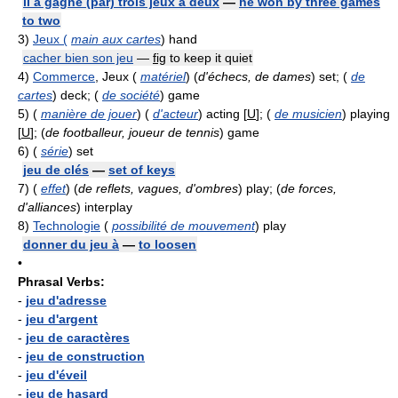
il a gagné (par) trois jeux à deux
—
he won by three games
to two
3)
Jeux (
main aux cartes
) hand
cacher bien son jeu
—
fig
to keep it quiet
4)
Commerce
, Jeux (
matériel
) (
d'échecs, de dames
) set; (
de
cartes
) deck; (
de société
) game
5)
(
manière de jouer
) (
d'acteur
) acting [
U
]; (
de musicien
) playing
[
U
]; (
de footballeur, joueur de tennis
) game
6)
(
série
) set
jeu de clés
—
set of keys
7)
(
effet
) (
de reflets, vagues, d'ombres
) play; (
de forces,
d'alliances
) interplay
8)
Technologie
(
possibilité de mouvement
) play
donner du jeu à
—
to loosen
•
Phrasal Verbs:
-
jeu d'adresse
-
jeu d'argent
-
jeu de caractères
-
jeu de construction
-
jeu d'éveil
-
jeu de hasard