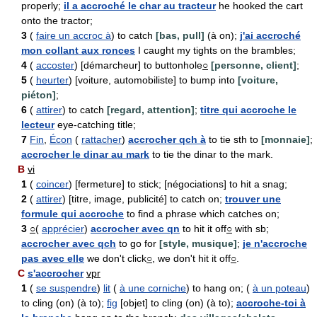
properly;
il a accroché le char au tracteur
he hooked the cart
onto the tractor;
3
(
faire un accroc à
) to catch
[bas, pull]
(à on);
j'ai accroché
mon collant aux ronces
I caught my tights on the brambles;
4
(
accoster
) [démarcheur] to buttonhole
○
[personne, client]
;
5
(
heurter
) [voiture, automobiliste] to bump into
[voiture,
piéton]
;
6
(
attirer
) to catch
[regard, attention]
;
titre qui accroche le
lecteur
eye-catching title;
7
Fin
,
Écon
(
rattacher
)
accrocher qch à
to tie sth to
[monnaie]
;
accrocher le dinar au mark
to tie the dinar to the mark.
B
vi
1
(
coincer
) [fermeture] to stick; [négociations] to hit a snag;
2
(
attirer
) [titre, image, publicité] to catch on;
trouver une
formule qui accroche
to find a phrase which catches on;
3
○
(
apprécier
)
accrocher avec qn
to hit it off
○
with sb;
accrocher avec qch
to go for
[style, musique]
;
je n'accroche
pas avec elle
we don't click
○
, we don't hit it off
○
.
C
s'accrocher
vpr
1
(
se suspendre
)
lit
(
à une corniche
) to hang on; (
à un poteau
)
to cling (on) (à to);
fig
[objet] to cling (on) (à to);
accroche-toi à