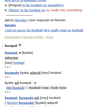
être accro à quelque chose
a. [drogue]
to be hooked on something
b.
(figuré)
to be hooked on
ou
really into something
————————
[akro]
(familier)
nom masculin et féminin
fanatic
c'est un accro du football
he's really mad on football
Dictionnaire Français-Anglais
accro
>
busqué
4
busqué
, e
[byske]
adjective
[nez]
hooked
* * *
busquée
byske
adjectif
[nez]
hooked
* * *
byske
adj
busqué, -e
nez busqué
— hooked nose, hook nose
* * *
busqué
,
busquée
adj
[nez]
hooked.
(
féminin
busquée
)
[byske] adjectif