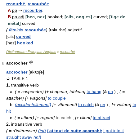
recourbé
,
recourbée
A
pp
⇒
recourber
.
B
pp adj
[bec, nez]
hooked;
[cils, ongles]
curved;
[tige de
métal]
curved.
(
féminin
recourbée
)
[rəkurbe] adjectif
[cils]
curved
[nez]
hooked
Dictionnaire Français-Anglais
recourbé
>
accrocher
8
accrocher
[akʀɔ∫e]
➭ TABLE 1
1.
transitive verb
a.
( = suspendre)
[+ chapeau, tableau]
to hang
(
à
on
) ;
( =
attacher)
[+ wagons]
to couple
b.
(accidentellement)
[+ vêtement]
to catch
(
à
on
) ;
[+ voiture]
to
hit
c.
( = attirer)
[+ regard]
to catch ;
[+ client]
to attract
2.
intransitive verb
( = s'intéresser)
(inf)
j'ai tout de suite accroché
I got into it
straight away
(inf)