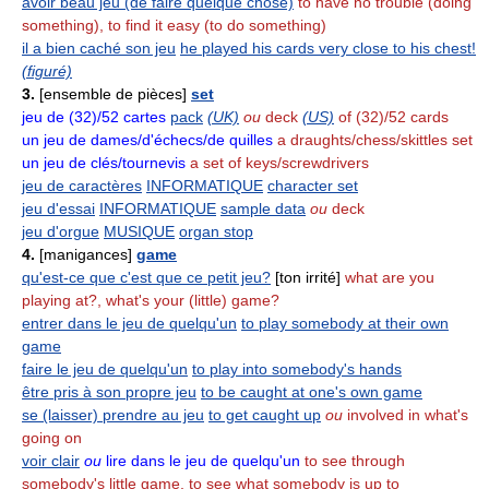
avoir beau jeu (de faire quelque chose)
to have no trouble (doing
something), to find it easy (to do something)
il a bien caché son jeu
he played his cards very close to his chest!
(figuré)
3.
[ensemble de pièces]
set
jeu de (32)/52 cartes
pack
(UK)
ou
deck
(US)
of (32)/52 cards
un jeu de dames/d'échecs/de quilles
a draughts/chess/skittles set
un jeu de clés/tournevis
a set of keys/screwdrivers
jeu de caractères
INFORMATIQUE
character set
jeu d'essai
INFORMATIQUE
sample data
ou
deck
jeu d'orgue
MUSIQUE
organ stop
4.
[manigances]
game
qu'est-ce que c'est que ce petit jeu?
[ton irrité]
what are you
playing at?, what's your (little) game?
entrer dans le jeu de quelqu'un
to play somebody at their own
game
faire le jeu de quelqu'un
to play into somebody's hands
être pris à son propre jeu
to be caught at one's own game
se (laisser) prendre au jeu
to get caught up
ou
involved in what's
going on
voir clair
ou
lire dans le jeu de quelqu'un
to see through
somebody's little game, to see what somebody is up to