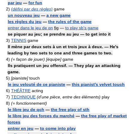
par jeu
—
for fun
2)
(défini par des règles)
game
un nouveau jeu
—
a new game
les règles du jeu
—
the rules of the game
entrer dans le jeu de qn
fig
—
to play sb's game
se piquer au jeu; se prendre au jeu — to get into it
3)
TENNIS
game
Il mène par deux sets à un et trois jeux à deux. — He's
leading by two sets to one and three games to two.
4)
(= façon de jouer) [équipe]
game
Ils pratiquent un jeu offensif. — They play an attacking
game.
5)
[pianiste]
touch
le jeu velouté de ce pianiste
—
this pianist's velvet touch
6)
THÉÂTRE
acting
7)
TECHNIQUE
(d'une pièce, entre des éléments)
play
8)
(= fonctionnement)
le libre jeu de qch
—
the free play of sth
le libre jeu des forces du marché
—
the free play of market
forces
entrer en jeu
—
to come into play