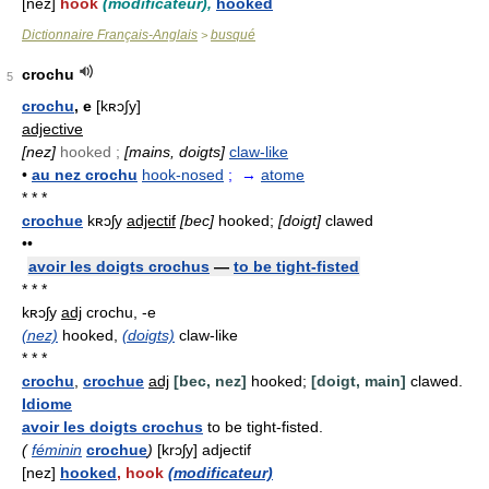
[nez]
hook
(modificateur),
hooked
Dictionnaire Français-Anglais
busqué
>
crochu
5
crochu
, e
[kʀɔ∫y]
adjective
[nez]
hooked ;
[mains, doigts]
claw-like
•
au nez crochu
hook-nosed
; →
atome
* * *
crochue
kʀɔʃy
adjectif
[bec]
hooked;
[doigt]
clawed
••
avoir les doigts crochus
—
to be tight-fisted
* * *
kʀɔʃy
adj
crochu, -e
(nez)
hooked,
(doigts)
claw-like
* * *
crochu
,
crochue
adj
[bec, nez]
hooked;
[doigt, main]
clawed.
Idiome
avoir les doigts crochus
to be tight-fisted.
(
féminin
crochue
)
[krɔʃy] adjectif
[nez]
hooked
,
hook
(modificateur)