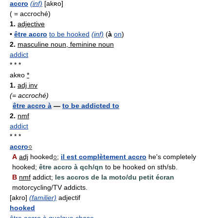
accro
(inf)
[akʀo]
( = accroché)
1.
adjective
•
être accro
to be hooked
(inf)
(
à
on
)
2.
masculine noun, feminine noun
addict
* * *
akʀo
*
1.
adj inv
(= accroché)
être accro à
—
to be addicted to
2.
nmf
addict
* * *
accro
○
A
adj
hooked
○
;
il est complètement accro
he's completely
hooked;
être accro à qch/qn
to be hooked on sth/sb.
B
nmf
addict;
les accros de la moto/du petit écran
motorcycling/TV addicts.
[akro]
(familier)
adjectif
hooked