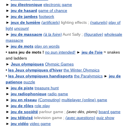
►
jeu électronique
electronic game
►
jeu de hasard
game of chance
►
jeu de jambes
footwork
►
jeux de lumière
(artificiels)
lighting effects ;
(naturels)
play of
light
uncount
►
jeu de massacre
(à la foire)
Aunt Sally ;
(figurative)
wholesale
massacre
►
jeu de mots
play on words
•
sans jeu de mots !
no pun intended!
►
jeu de l'oie
≈ snakes
and ladders
►
Jeux olympiques
Olympic Games
•
les Jeux olympiques d'hiver
the Winter Olympics
•
les Jeux olympiques handisports
the Paralympics
►
jeu de
patience
puzzle
►
jeu de piste
treasure hunt
►
jeu radiophonique
radio game
►
jeu en réseau
(Computing)
multiplayer (online) game
►
jeu de rôles
role play
►
jeu de société
parlour game ;
(avec dés, pions)
board game
►
jeu télévisé
television game ;
(avec questions)
quiz show
►
jeu vidéo
video game