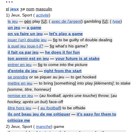
* * *
pl
jeux
ʒø
nom
masculin
1)
Jeux, Sport (
activité
)
le jeu
—
gén
play [
U
]; (
avec de l'argent
) gambling [
U
]; (
type
)
un jeu
—
a game
on va faire un jeu
—
let's play a game
jouer (un) double jeu
—
fig
to be guilty of double dealing
à quel jeu joue-t-il?
—
fig
what's his game?
il fait ça par jeu
—
he does it for fun
ton avenir est en jeu
—
your future is at stake
entrer en jeu
—
fig
to come into the picture
d'entrée de jeu
—
right from the start
se prendre
or
se piquer au jeu — to get hooked
mettre en jeu
— to bring [something] into play
[éléments]
; to stake
[somme, titre, honneur]
remise en jeu
— (
au football, après une touche
) throw; (
au
hockey, après un but
) face-off
être hors jeu
— (
au football
) to be offside
ils ont beau jeu de me critiquer
—
it's easy for them to
criticize me
2)
Jeux, Sport (
manche
) game