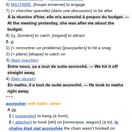
6)
MILITAIRE
,
[troupe ennemie]
to engage
7)
(= chercher querelle) (dans une discussion)
to be after
À la réunion d'hier, elle m'a accroché à propos du budget. —
At the meeting yesterday, she was after me about the
budget.
8)
fig
,
[lumière]
to catch,
[regard]
to attract
2.
vi
1)
(= rencontrer un problème) [pourparlers]
to hit a snag
2)
(= plaire) [disque]
to catch on
3)
(bien marcher)
Entre nous, ça a tout de suite accroché. — We hit it off
straight away.
4)
(bien réussir)
En maths, il a tout de suite accroché. — He took to maths
right away.
* * *
accrocher
verb table: aimer
A
vtr
1
(
suspendre
) to hang (à from);
2
(
attacher
) to hook [sth] on
[remorque, wagon]
(à to);
la
chaîne était mal accrochée
the chain wasn't hooked on