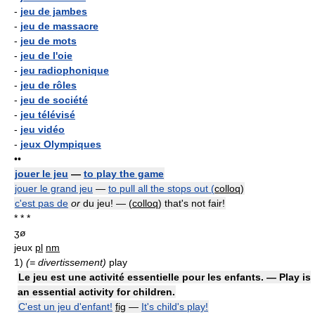
-
jeu de jambes
-
jeu de massacre
-
jeu de mots
-
jeu de l'oie
-
jeu radiophonique
-
jeu de rôles
-
jeu de société
-
jeu télévisé
-
jeu vidéo
-
jeux Olympiques
••
jouer le jeu
—
to play the game
jouer le grand jeu
—
to pull all the stops out (
colloq
)
c'est pas de
or
du jeu! — (
colloq
) that's not fair!
* * *
ʒø
jeux
pl
nm
1)
(= divertissement)
play
Le jeu est une activité essentielle pour les enfants. — Play is
an essential activity for children.
C'est un jeu d'enfant!
fig
—
It's child's play!