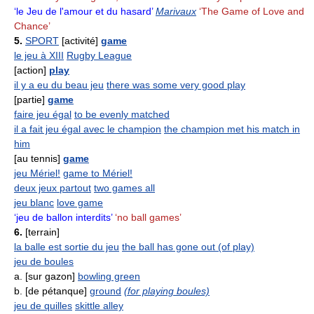
‘le Jeu de l'amour et du hasard’
Marivaux
‘The Game of Love and
Chance’
5.
SPORT
[activité]
game
le jeu à XIII
Rugby League
[action]
play
il y a eu du beau jeu
there was some very good play
[partie]
game
faire jeu égal
to be evenly matched
il a fait jeu égal avec le champion
the champion met his match in
him
[au tennis]
game
jeu Mériel!
game to Mériel!
deux jeux partout
two games all
jeu blanc
love game
‘jeu de ballon interdits’
‘no ball games’
6.
[terrain]
la balle est sortie du jeu
the ball has gone out (of play)
jeu de boules
a. [sur gazon]
bowling green
b. [de pétanque]
ground
(for playing boules)
jeu de quilles
skittle alley