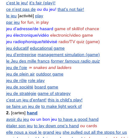
c'est le jeu!
it's fair (play)!
ce n'est pas de
ou
du jeu!
that's not fair!
le jeu
[activité]
play
par jeu
for fun, in play
jeu d'adresse/de hasard
game of skill/of chance
jeu électronique/vidéo
electronic/video game
jeu radiophonique/télévisé
radio/TV quiz (game)
jeu éducatif
educational game
jeu d'entreprise
management simulation (game)
le Jeu des mille francs
former famous radio quiz
jeu de l'oie
≃ snakes and ladders
jeu de plein air
outdoor game
jeu de rôle
role play
jeu de société
board game
jeu de stratégie
game of strategy
c'est un jeu d'enfant!
this is child's play!
se faire un jeu de
to make light work of
2.
[cartes]
hand
avoir du jeu
ou
un bon jeu
to have a good hand
étaler son jeu
to lay down one's hand
ou
cards
elle nous a joué le grand jeu
she pulled out all the stops for us