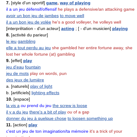
7.
[style d'un sportif]
game
,
way of playing
il a un jeu défensif/offensif
he plays a defensive/an attacking game
avoir un bon jeu de jambes
to move well
il a un bon jeu de volée
he's a good volleyer, he volleys well
[interprêtation - d'un acteur]
acting
; [ - d'un musicien]
playing
8.
[activité du parieur]
le jeu
gambling
elle a tout perdu au jeu
she gambled her entire fortune away, she
lost her whole fortune (at) gambling
9.
[effet]
play
jeu d'eau
fountain
jeu de mots
play on words, pun
des jeux de lumière
a. [naturels]
play of light
b. [artificiels]
lighting effects
10.
[espace]
la vis a
ou
prend du jeu
the screw is loose
il y a du jeu
there's a bit of play
ou
of a gap
donner du jeu à quelque chose
to loosen something up
11.
[action]
play
c'est un jeu de ton imagination/ta mémoire
it's a trick of your