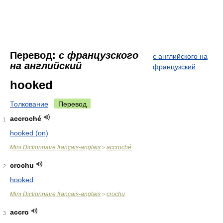
Перевод:
с французского
с английского на
на английский
французский
hooked
Толкование
Перевод
accroché
1
hooked (on)
Mini Dictionnaire français-anglais
accroché
>
crochu
2
hooked
Mini Dictionnaire français-anglais
crochu
>
accro
3