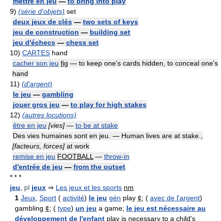
mettre en jeu
—
to bring into play
9)
(série d'objets)
set
deux jeux de clés
—
two sets of keys
jeu de construction
—
building set
jeu d'échecs
—
chess set
10)
CARTES
hand
cacher son jeu
fig
— to keep one's cards hidden, to conceal one's
hand
11)
(d'argent)
le jeu
—
gambling
jouer gros jeu
—
to play for high stakes
12)
(autres locutions)
être en jeu
[vies]
—
to be at stake
Des vies humaines sont en jeu. — Human lives are at stake.,
[facteurs, forces]
at work
remise en jeu
FOOTBALL
—
throw-in
d'entrée de jeu
—
from the outset
* * *
jeu
,
pl
jeux
⇒
Les jeux et les sports
nm
1
Jeux
,
Sport
(
activité
)
le jeu
gén
play
¢
; (
avec de l'argent
)
gambling
¢
; (
type
)
un jeu
a game;
le jeu est nécessaire au
développement de l'enfant
play is necessary to a child's