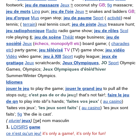
footwork;
jeu de massacre
Jeux
≈
coconut shy
GB
;
fig
massacre;
jeu de mots
Ling
pun;
jeu de l'oie
Jeux
≈
snakes and ladders
GB
;
jeu d'orgue
Mus
organ stop;
jeu de paume
Sport
(
activité
) real
tennis; (
terrain
) real tennis court;
jeu de piste
Jeux
treasure hunt;
jeu radiophonique
Radio
radio game show;
jeu de rôles
Scol
role playing
¢
;
jeu de scène
Théât
stage business;
jeu de
société
Jeux
(
échecs, monopoly® etc
) board game; (
charades
etc
) party game;
jeu télévisé
TV
(TV) game show;
jeu vidéo
Vidéo
video game;
jeu à XIII
Sport
rugby league;
jeux de
grattage
Jeux
scratchcards;
Jeux Olympiques
,
JO
Sport
Olympic
Games, Olympics;
Jeux Olympiques d'été/d'hiver
Summer/Winter Olympics.
Idiomes
jouer le jeu
to play the game;
jouer le grand jeu
to pull all the
stops out
○
;
c'est pas de or du jeu
○
!
that's not fair!;
faire le jeu
de qn
to play into sb!'s hands;
‘faites vos jeux’
(
au casino
)
‘faites vos jeux’;
‘les jeux sont faits’
(
au casino
) ‘les jeux sont
faits’;
fig
‘the die is cast’.
(
pluriel
jeux
)
[ʒø] nom masculin
1.
LOISIRS
game
ce n'est qu'un jeu!
it's only a game!, it's only for fun!