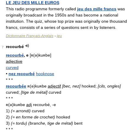
LE JEU DES MILLE EUROS
This radio programme formerly called
jeu des mille francs
was
originally broadcast in the 1950s and has become a national
institution. The quiz, whose top prize was originally one thousand
francs, consists of a series of questions sent in by listeners.
Dictionnaire Français-Anglais
jeu
>
recourbé
7
recourbé
, e
[ʀ(ə)kuʀbe]
adjective
curved
•
nez recourbé
hooknose
* * *
recourbée
ʀ(ə)kuʀbe
adjectif
[bec, nez]
hooked;
[cils, ongles]
curved;
[tige de métal]
curved
* * *
ʀ(ə)kuʀbe
adj
recourbé, -e
1)
(= arrondi)
curved
2)
(= en forme de crochet)
hooked
3)
(= tordu) (branche, tige de métal)
bent
* * *