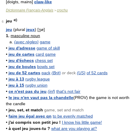
[doigts, mains]
claw-like
Dictionnaire Français-Anglais
crochu
>
jeu
6
jeu
(plural
jeux
) [ʒø]
1.
masculine noun
a.
(avec règles)
game
•
jeu d'adresse
game of skill
•
jeu de cartes
card game
•
jeu d'échecs
chess set
•
jeu de boules
bowls set
•
jeu de 52 cartes
pack
(Brit)
or
deck
(US)
of 52 cards
•
jeu à 13
rugby league
•
jeu à 15
rugby union
•
ce n'est pas du jeu
(inf)
that's not fair
•
le jeu n'en vaut pas la chandelle
(PROV) the game is not worth
the candle
•
jeu, set, et match
game, set and match
•
faire jeu égal avec qn
to be evenly matched
•
j'ai compris son petit jeu !
I know his little game!
•
à quel jeu joues-tu ?
what are you playing at?