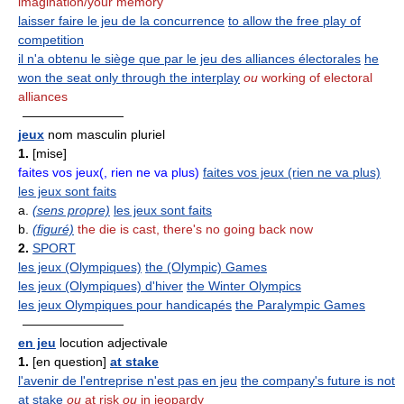
imagination/your memory
laisser faire le jeu de la concurrence
to allow the free play of
competition
il n'a obtenu le siège que par le jeu des alliances électorales
he
won the seat only through the interplay
ou
working of electoral
alliances
————————
jeux
nom masculin pluriel
1.
[mise]
faites vos jeux(, rien ne va plus)
faites vos jeux (rien ne va plus)
les jeux sont faits
a.
(sens propre)
les jeux sont faits
b.
(figuré)
the die is cast, there's no going back now
2.
SPORT
les jeux (Olympiques)
the (Olympic) Games
les jeux (Olympiques) d'hiver
the Winter Olympics
les jeux Olympiques pour handicapés
the Paralympic Games
————————
en jeu
locution adjectivale
1.
[en question]
at stake
l'avenir de l'entreprise n'est pas en jeu
the company's future is not
at stake
ou
at risk
ou
in jeopardy