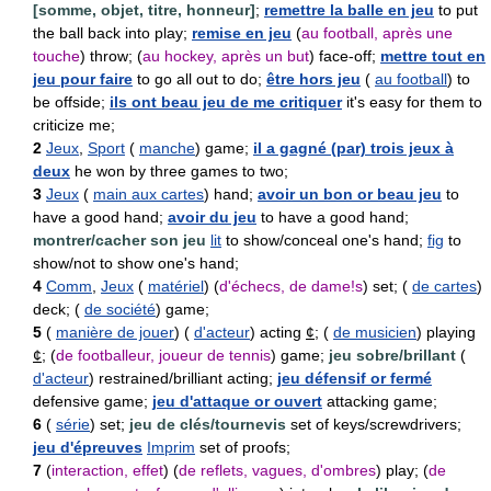
[somme, objet, titre, honneur]
;
remettre la balle en jeu
to put
the ball back into play;
remise en jeu
(
au football, après une
touche
) throw; (
au hockey, après un but
) face-off;
mettre tout en
jeu pour faire
to go all out to do;
être hors jeu
(
au football
) to
be offside;
ils ont beau jeu de me critiquer
it's easy for them to
criticize me;
2
Jeux
,
Sport
(
manche
) game;
il a gagné (par) trois jeux à
deux
he won by three games to two;
3
Jeux
(
main aux cartes
) hand;
avoir un bon or beau jeu
to
have a good hand;
avoir du jeu
to have a good hand;
montrer/cacher son jeu
lit
to show/conceal one's hand;
fig
to
show/not to show one's hand;
4
Comm
,
Jeux
(
matériel
) (
d'échecs, de dame!s
) set; (
de cartes
)
deck; (
de société
) game;
5
(
manière de jouer
) (
d'acteur
) acting
¢
; (
de musicien
) playing
¢
; (
de footballeur, joueur de tennis
) game;
jeu sobre/brillant
(
d'acteur
) restrained/brilliant acting;
jeu défensif or fermé
defensive game;
jeu d'attaque or ouvert
attacking game;
6
(
série
) set;
jeu de clés/tournevis
set of keys/screwdrivers;
jeu d'épreuves
Imprim
set of proofs;
7
(
interaction, effet
) (
de reflets, vagues, d'ombres
) play; (
de