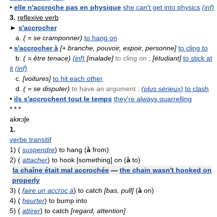
•
elle n'accroche pas en physique
she can't get into physics
(inf)
3.
reflexive verb
►
s'accrocher
a.
( = se cramponner)
to hang on
•
s'accrocher à
[+ branche, pouvoir, espoir, personne]
to cling to
b.
( = être tenace)
(inf)
[malade]
to cling on ;
[étudiant]
to stick at
it
(inf)
c.
[voitures]
to hit each other
d.
( = se disputer)
to have an argument ;
(plus sérieux)
to clash
•
ils s'accrochent tout le temps
they're always quarrelling
* * *
akʀɔʃe
1.
verbe transitif
1)
(
suspendre
) to hang (
à
from)
2)
(
attacher
) to hook [something] on (
à
to)
la chaîne était mal accrochée
—
the chain wasn't hooked on
properly
3)
(
faire un accroc à
) to catch
[bas, pull]
(
à
on)
4)
(
heurter
) to bump into
5)
(
attirer
) to catch
[regard, attention]