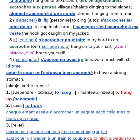
la branche
hang on to the branch;
des villages/chalets
accrochés aux pentes
villages/chalets clinging to the slopes;
alpiniste accroché à une corde
climber hanging from a rope;
2
(
s'attacher
)
lit
,
fig
[personne] to cling (à to);
s'accrocher au
bras de qn
to cling to sb's arm;
l'hameçon s'est accroché à ma
veste
the hook got caught on my jacket;
3
○
(
tenir bon
)
s'accrocher pour faire
to try hard to do;
accroche-toi!
(
sur une moto
) hang on to your hat!; (
avant
histoire, film
) brace yourself!;
4
(
se disputer
)
s'accrocher avec qn
to have a brush with sb.
Idiome
avoir le cœur or l'estomac bien accroché
to have a strong
stomach.
[akrɔʃe] verbe transitif
1.
[suspendre - tableau]
to hang
; [ - manteau, rideau]
to hang
up
(separable)
2.
[saisir]
to hook
chaque enfant essaie d'accrocher un paquet
each child tries to
hook up a parcel
3.
[relier]
accrocher quelque chose à
to tie something (on) to
accrocher un wagon à un train
to couple
ou
to hitch a wagon to a