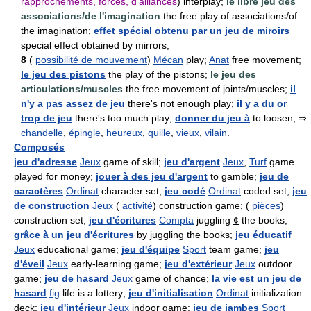
rapprochements, forces, d'alliances
) interplay;
le libre jeu des
associations/de l'imagination
the free play of associations/of
the imagination;
effet spécial obtenu par un jeu de miroirs
special effect obtained by mirrors;
8
(
possibilité de mouvement
)
Mécan
play;
Anat
free movement;
le jeu des pistons
the play of the pistons;
le jeu des
articulations/muscles
the free movement of joints/muscles;
il
n'y a pas assez de jeu
there's not enough play;
il y a du or
trop de jeu
there's too much play;
donner du jeu à
to loosen; ⇒
chandelle
,
épingle
,
heureux
,
quille
,
vieux
,
vilain
.
Composés
jeu d'adresse
Jeux
game of skill;
jeu d'argent
Jeux
,
Turf
game
played for money;
jouer à des jeu d'argent
to gamble;
jeu de
caractères
Ordinat
character set;
jeu codé
Ordinat
coded set;
jeu
de construction
Jeux
(
activité
) construction game; (
pièces
)
construction set;
jeu d'écritures
Compta
juggling
¢
the books;
grâce à un jeu d'écritures
by juggling the books;
jeu éducatif
Jeux
educational game;
jeu d'équipe
Sport
team game;
jeu
d'éveil
Jeux
early-learning game;
jeu d'extérieur
Jeux
outdoor
game;
jeu de hasard
Jeux
game of chance;
la vie est un jeu de
hasard
fig
life is a lottery;
jeu d'initialisation
Ordinat
initialization
deck;
jeu d'intérieur
Jeux
indoor game;
jeu de jambes
Sport