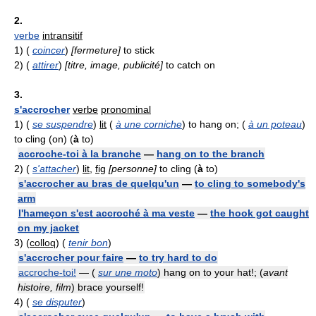
2.
verbe
intransitif
1)
(
coincer
)
[fermeture]
to stick
2)
(
attirer
)
[titre, image, publicité]
to catch on
3.
s'accrocher
verbe
pronominal
1)
(
se suspendre
)
lit
(
à une corniche
) to hang on; (
à un poteau
)
to cling (on) (
à
to)
accroche-toi à la branche
—
hang on to the branch
2)
(
s'attacher
)
lit
,
fig
[personne]
to cling (
à
to)
s'accrocher au bras de quelqu'un
—
to cling to somebody's
arm
l'hameçon s'est accroché à ma veste
—
the hook got caught
on my jacket
3)
(
colloq
) (
tenir bon
)
s'accrocher pour faire
—
to try hard to do
accroche-toi!
— (
sur une moto
) hang on to your hat!; (
avant
histoire, film
) brace yourself!
4)
(
se disputer
)