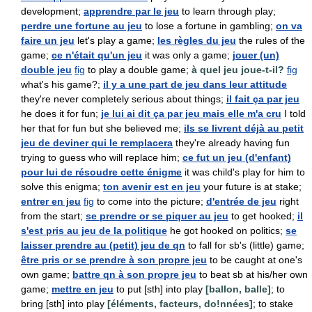
development;
apprendre par le jeu
to learn through play;
perdre une fortune au jeu
to lose a fortune in gambling;
on va
faire un jeu
let's play a game;
les règles du jeu
the rules of the
game;
ce n'était qu'un jeu
it was only a game;
jouer (un)
double jeu
fig
to play a double game;
à quel jeu joue-t-il?
fig
what's his game?;
il y a une part de jeu dans leur attitude
they're never completely serious about things;
il fait ça par jeu
he does it for fun;
je lui ai dit ça par jeu mais elle m'a cru
I told
her that for fun but she believed me;
ils se livrent déjà au petit
jeu de deviner qui le remplacera
they're already having fun
trying to guess who will replace him;
ce fut un jeu (d'enfant)
pour lui de résoudre cette énigme
it was child's play for him to
solve this enigma;
ton avenir est en jeu
your future is at stake;
entrer en jeu
fig
to come into the picture;
d'entrée de jeu
right
from the start;
se prendre or se piquer au jeu
to get hooked;
il
s'est pris au jeu de la politique
he got hooked on politics;
se
laisser prendre au (petit) jeu de qn
to fall for sb's (little) game;
être pris or se prendre à son propre jeu
to be caught at one's
own game;
battre qn à son propre jeu
to beat sb at his/her own
game;
mettre en jeu
to put [sth] into play
[ballon, balle]
; to
bring [sth] into play
[éléments, facteurs, do!nnées]
; to stake