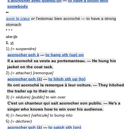
s'accrocher avec quelqu'un
—
to have a brush with
somebody
••
avoir le cœur
or
l'estomac bien accroché — to have a strong
stomach
* * *
akʀɔʃe
1.
vt
1)
(= suspendre)
accrocher qch à
—
to hang sth (up) on
Il a accroché sa veste au portemanteau. — He hung his
jacket on the coat rack.
2)
(= attacher) [remorque]
accrocher qch (à)
—
to hitch sth up (to)
Ils ont accroché la remorque à leur voiture. — They hitched
the trailer up to their car.
3)
(= séduire) [public]
to win over
C'est un chanteur qui sait accrocher son public. — He's a
singer who knows how to win over his audience.
4)
(= heurter) [véhicule]
to bump into
5)
(= déchirer)
accrocher qch (à)
—
to catch sth (on)