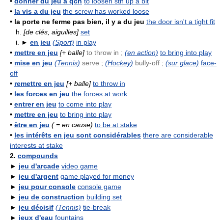
•
donner du jeu à qch
to loosen sth up a bit
•
la vis a du jeu
the screw has worked loose
•
la porte ne ferme pas bien, il y a du jeu
the door isn't a tight fit
h.
[de clés, aiguilles]
set
i. ►
en jeu
(Sport)
in play
•
mettre en jeu
[+ balle]
to throw in ;
(en action)
to bring into play
•
mise en jeu
(Tennis)
serve ;
(Hockey)
bully-off ;
(sur glace)
face-
off
•
remettre en jeu
[+ balle]
to throw in
•
les forces en jeu
the forces at work
•
entrer en jeu
to come into play
•
mettre en jeu
to bring into play
•
être en jeu
( = en cause)
to be at stake
•
les intérêts en jeu sont considérables
there are considerable
interests at stake
2.
compounds
►
jeu d'arcade
video game
►
jeu d'argent
game played for money
►
jeu pour console
console game
►
jeu de construction
building set
►
jeu décisif
(Tennis)
tie-break
►
jeux d'eau
fountains