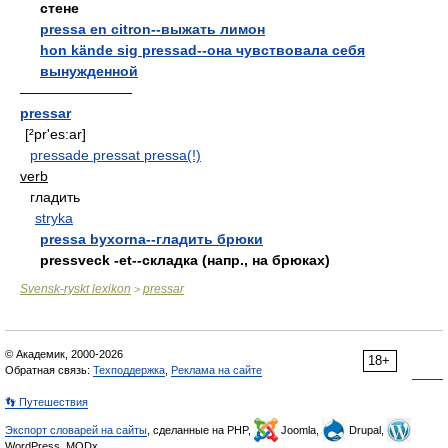
стене
pressa en citron--выжать лимон
hon kände sig pressad--она чувствовала себя
вынужденной
————————
pressar
[²pr'es:ar]
pressade pressat pressa(!)
verb
гладить
stryka
pressa byxorna--гладить брюки
pressveck -et--складка (напр., на брюках)
Svensk-ryskt lexikon
pressar
>
© Академик, 2000-2026
18+
Обратная связь:
Техподдержка
,
Реклама на сайте
👣 Путешествия
Экспорт словарей на сайты
, сделанные на PHP,
Joomla,
Drupal,
WordPress, MODx.