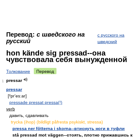
Перевод:
с шведского на
с русского на
русский
шведский
hon kände sig pressad--она
чувствовала себя вынужденной
Толкование
Перевод
pressar
1
pressar
[²pr'es:ar]
pressade pressat pressa(!)
verb
давить, сдавливать
trycka (ihop) (bildligt påfresta psykiskt, stressa)
pressa ner fötterna i skorna--втиснуть ноги в туфли
stå pressad mot väggen--стоять, плотно прижавшись к