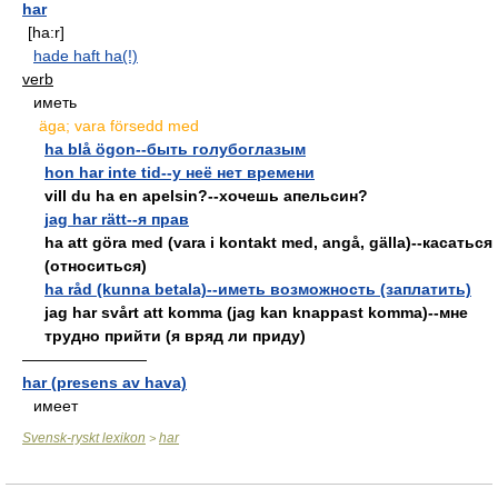
har
[ha:r]
hade haft ha(!)
verb
иметь
äga; vara försedd med
ha blå ögon--быть голубоглазым
hon har inte tid--у неё нет времени
vill du ha en apelsin?--хочешь апельсин?
jag har rätt--я прав
ha att göra med (vara i kontakt med, angå, gälla)--касаться
(относиться)
ha råd (kunna betala)--иметь возможность (заплатить)
jag har svårt att komma (jag kan knappast komma)--мне
трудно прийти (я вряд ли приду)
————————
har (presens av hava)
имеет
Svensk-ryskt lexikon
har
>