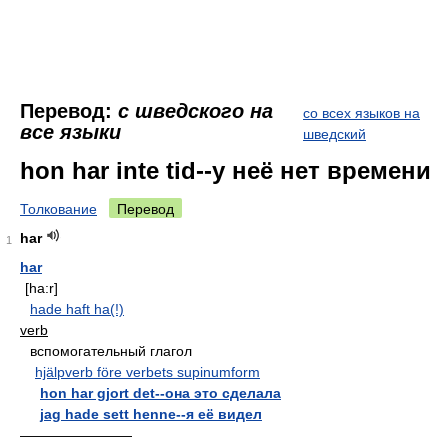
Перевод:
с шведского на
со всех языков на
все языки
шведский
hon har inte tid--у неё нет времени
Толкование
Перевод
har
1
har
[ha:r]
hade haft ha(!)
verb
вспомогательный глагол
hjälpverb före verbets supinumform
hon har gjort det--она это сделала
jag hade sett henne--я её видел
————————