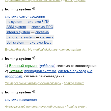
English-Russian big polytechnic dictionary
homing system
>
homing system
3
система самонаведения
nc system
—
система ЧПУ
ABM system
—
система ПРО
integris system
—
система
panorama system
—
система
Bell system
—
система Белл
English-Russian big medical dictionary
homing system
>
homing system
4
1)
Военный термин:
(
guidance
)
система самонаведения
2)
Техника:
приводная система
,
система привода
(на
аэродром)
, система самонаведения
Универсальный англо-русский словарь
homing system
>
homing system
5
система наведения
Англо русский политехнический словарь
homing system
>