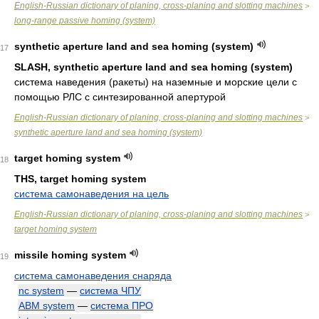
English-Russian dictionary of planing, cross-planing and slotting machines
>
long-range passive homing (system)
synthetic aperture land and sea homing (system)
17
SLASH, synthetic aperture land and sea homing (system)
система наведения (ракеты) на наземные и морские цели с
помощью РЛС с синтезированной апертурой
English-Russian dictionary of planing, cross-planing and slotting machines
>
synthetic aperture land and sea homing (system)
target homing system
18
THS, target homing system
система самонаведения на цель
English-Russian dictionary of planing, cross-planing and slotting machines
>
target homing system
missile homing system
19
система самонаведения снаряда
nc system
—
система ЧПУ
ABM system
—
система ПРО