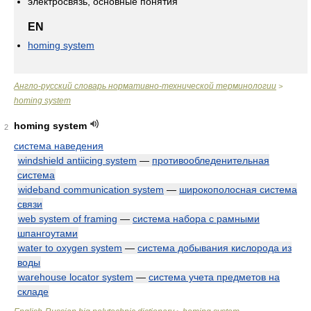
электросвязь, основные понятия
EN
homing system
Англо-русский словарь нормативно-технической терминологии
>
homing system
homing system
2
система наведения
windshield antiicing system
—
противообледенительная
система
wideband communication system
—
широкополосная система
связи
web system of framing
—
система набора с рамными
шпангоутами
water to oxygen system
—
система добывания кислорода из
воды
warehouse locator system
—
система учета предметов на
складе