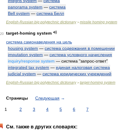
integris system
—
система
panorama system
—
система
Bell system
—
система Белл
English-Russian big polytechnic dictionary
missile homing system
>
target-homing system
20
система самонаведения на цель
housing system
—
система содержания в помещении
imputation system
—
система условного начисления
inquiry/response system
— система "запрос-ответ"
integrated tax system
—
единая налоговая система
judicial system
—
система юридических учреждений
English-Russian big polytechnic dictionary
target-homing system
>
Страницы
Следующая
→
1
2
3
4
5
6
7
См. также в других словарях: