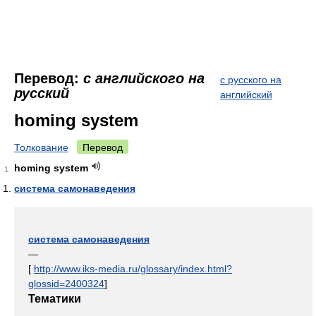
Перевод:
с английского на
с русского на
русский
английский
homing system
Толкование
Перевод
homing system
1
система самонаведения
система самонаведения
—
[
http://www.iks-media.ru/glossary/index.html?
glossid=2400324
]
Тематики