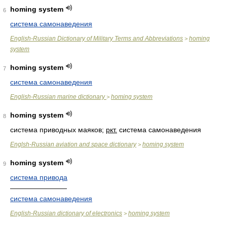
homing system
6
система самонаведения
English-Russian Dictionary of Military Terms and Abbreviations
homing
>
system
homing system
7
система самонаведения
English-Russian marine dictionary
homing system
>
homing system
8
система приводных маяков;
ркт.
система самонаведения
Englsh-Russian aviation and space dictionary
homing system
>
homing system
9
система привода
————————
система самонаведения
English-Russian dictionary of electronics
homing system
>