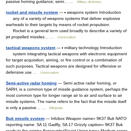
passive homing guidance; semi… …
Military dictionary
rocket and missile system
— ▪ weapons system Introduction
any of a variety of weapons systems that deliver explosive
warheads to their targets by means of rocket propulsion.
Rocket is a general term used broadly to describe a variety of
jet propelled missiles… …
Universalium
tactical weapons system
— ▪ military technology Introduction
system integrating tactical weapons with electronic equipment
for target acquisition, aiming, or fire control or a combination of
such purposes. Tactical weapons are designed for offensive or
defensive use …
Universalium
Semi-active radar homing
— Semi active radar homing, or
SARH, is a common type of missile guidance system, perhaps the
most common type for longer range air to air and surface to air
missile systems. The name refers to the fact that the missile itself
is only a passive… …
Wikipedia
Buk missile system
— Infobox Weapon name= 9K37 Buk NATO
reporting name: SA 11 Gadfly, SA 17 Grizzly caption= 9K37 Buk
ready to fire origin= flagcountry|Soviet Union type= Medium range