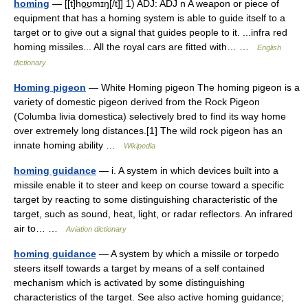
homing
— [[t]ho͟ʊmɪŋ[/t]] 1) ADJ: ADJ n A weapon or piece of
equipment that has a homing system is able to guide itself to a
target or to give out a signal that guides people to it. ...infra red
homing missiles... All the royal cars are fitted with… …
English
dictionary
Homing pigeon
— White Homing pigeon The homing pigeon is a
variety of domestic pigeon derived from the Rock Pigeon
(Columba livia domestica) selectively bred to find its way home
over extremely long distances.[1] The wild rock pigeon has an
innate homing ability …
Wikipedia
homing guidance
— i. A system in which devices built into a
missile enable it to steer and keep on course toward a specific
target by reacting to some distinguishing characteristic of the
target, such as sound, heat, light, or radar reflectors. An infrared
air to… …
Aviation dictionary
homing guidance
— A system by which a missile or torpedo
steers itself towards a target by means of a self contained
mechanism which is activated by some distinguishing
characteristics of the target. See also active homing guidance;