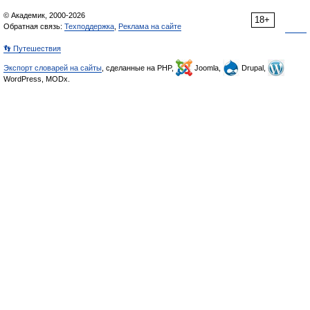
© Академик, 2000-2026
18+
Обратная связь:
Техподдержка
,
Реклама на сайте
👣 Путешествия
Экспорт словарей на сайты
, сделанные на PHP,
Joomla,
Drupal,
WordPress, MODx.