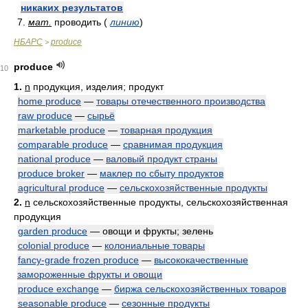
никаких результатов
7.
мат.
проводить (
линию
)
НБАРС
produce
>
produce
10
1.
n
продукция, изделия; продукт
home produce
—
товары отечественного производства
raw produce
—
сырьё
marketable produce
—
товарная продукция
comparable produce
—
сравнимая продукция
national produce
—
валовый продукт страны
produce broker
—
маклер по сбыту продуктов
agricultural produce
—
сельскохозяйственные продукты
2.
n
сельскохозяйственные продукты, сельскохозяйственная
продукция
garden produce
— овощи и фрукты; зелень
colonial produce
—
колониальные товары
fancy-grade frozen produce
—
высококачественные
замороженные фрукты и овощи
produce exchange
—
биржа сельскохозяйственных товаров
seasonable produce
—
сезонные продукты