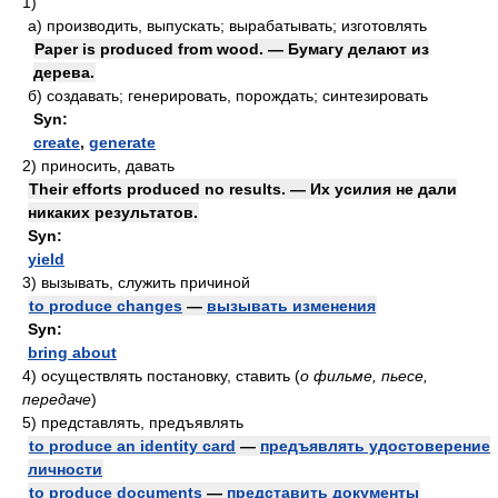
1)
а)
производить, выпускать; вырабатывать; изготовлять
Paper is produced from wood. — Бумагу делают из
дерева.
б)
создавать; генерировать, порождать; синтезировать
Syn:
create
,
generate
2)
приносить, давать
Their efforts produced no results. — Их усилия не дали
никаких результатов.
Syn:
yield
3)
вызывать, служить причиной
to produce changes
—
вызывать изменения
Syn:
bring about
4)
осуществлять постановку, ставить
(
о фильме, пьесе,
передаче
)
5)
представлять, предъявлять
to produce an identity card
—
предъявлять удостоверение
личности
to produce documents
—
представить документы