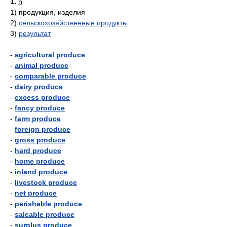
1.
n
1)
продукция, изделия
2)
сельскохозяйственные продукты
3)
результат
-
agricultural produce
-
animal produce
-
comparable produce
-
dairy produce
-
excess produce
-
fancy produce
-
farm produce
-
foreign produce
-
gross produce
-
hard produce
-
home produce
-
inland produce
-
livestock produce
-
net produce
-
perishable produce
-
saleable produce
-
surplus produce