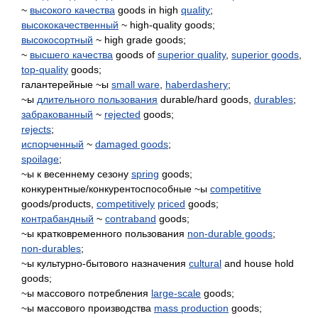
~
высокого качества
goods in high
quality
;
высококачественный
~ high-quality goods;
высокосортный
~ high grade goods;
~
высшего качества
goods of
superior quality
,
superior goods
,
top-quality
goods;
галантерейные ~ы
small ware
,
haberdashery
;
~ы
длительного пользования
durable/hard goods,
durables
;
забракованный
~
rejected
goods;
rejects
;
испорченный
~
damaged goods
;
spoilage
;
~ы к весеннему сезону
spring
goods;
конкурентные/конкурентоспособные ~ы
competitive
goods/products,
competitively
priced
goods;
контрабандный
~
contraband
goods;
~ы кратковременного пользования
non-durable goods
;
non-durables
;
~ы культурно-бытового назначения
cultural
and house hold
goods;
~ы массового потребления
large-scale
goods;
~ы массового производства
mass production
goods;