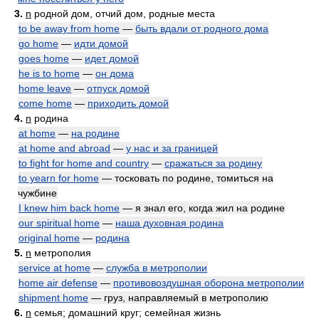
3.
n
родной дом, отчий дом, родные места
to be away from home
—
быть вдали от родного дома
go home
—
идти домой
goes home
—
идет домой
he is to home
—
он дома
home leave
—
отпуск домой
come home
—
приходить домой
4.
n
родина
at home
—
на родине
at home and abroad
—
у нас и за границей
to fight for home and country
—
сражаться за родину
to yearn for home
— тосковать по родине, томиться на
чужбине
I knew him back home
— я знал его, когда жил на родине
our spiritual home
—
наша духовная родина
original home
—
родина
5.
n
метрополия
service at home
—
служба в метрополии
home air defense
—
противовоздушная оборона метрополии
shipment home
— груз, направляемый в метрополию
6.
n
семья; домашний круг; семейная жизнь