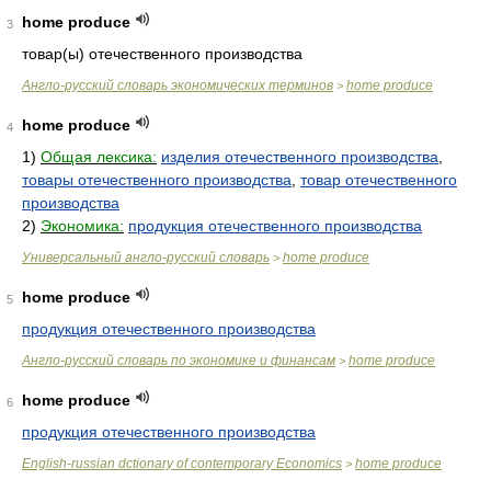
home produce
3
товар(ы) отечественного производства
Англо-русский словарь экономических терминов
home produce
>
home produce
4
1)
Общая лексика:
изделия отечественного производства
,
товары отечественного производства
,
товар отечественного
производства
2)
Экономика:
продукция отечественного производства
Универсальный англо-русский словарь
home produce
>
home produce
5
продукция отечественного производства
Англо-русский словарь по экономике и финансам
home produce
>
home produce
6
продукция отечественного производства
English-russian dctionary of contemporary Economics
home produce
>