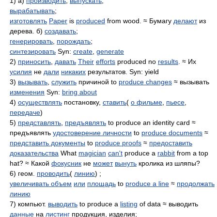
1) а)
производить
,
выпускать
;
вырабатывать
;
изготовлять
Paper
is
produced
from wood. ≈ Бумагу
делают
из
дерева. б)
создавать
;
генерировать
,
порождать
;
синтезировать
Syn:
create
,
generate
2)
приносить
,
давать
Their
efforts
produced no
results
. ≈ Их
усилия
не
дали
никаких
результатов. Syn: yield
3)
вызывать
,
служить
причиной to
produce changes
≈ вызывать
изменения
Syn:
bring about
4)
осуществлять
постановку,
ставить
(
о фильме
,
пьесе
,
передаче
)
5)
представлять
,
предъявлять
to produce an identity card ≈
предъявлять
удостоверение личности
to
produce documents
≈
представить документы
to
produce proofs
≈
предоставить
доказательства
What
magician
can't
produce a
rabbit
from a top
hat? ≈ Какой
фокусник
не
может
вынуть
кролика из шляпы?
6) геом.
проводить
(
линию
) ;
увеличивать объем
или
площадь
to
produce a line
≈
продолжать
линию
7) компьют.
выводить
to produce a
listing
of data ≈ выводить
данные
на
листинг
продукция, изделия;