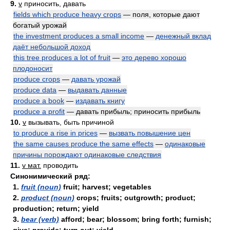
9.
v
приносить, давать
fields which produce heavy crops
— поля, которые дают
богатый урожай
the investment produces a small income
—
денежный вклад
даёт небольшой доход
this tree produces a lot of fruit
—
это дерево хорошо
плодоносит
produce crops
—
давать урожай
produce data
—
выдавать данные
produce a book
—
издавать книгу
produce a profit
— давать прибыль; приносить прибыль
10.
v
вызывать, быть причиной
to produce a rise in prices
—
вызвать повышение цен
the same causes produce the same effects
—
одинаковые
причины порождают одинаковые следствия
11.
v мат.
проводить
Синонимический ряд:
1.
fruit (noun)
fruit; harvest; vegetables
2.
product (noun)
crops; fruits; outgrowth; product;
production; return; yield
3.
bear (verb)
afford; bear; blossom; bring forth; furnish;