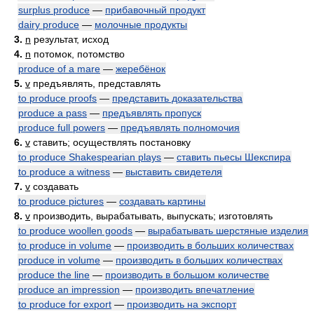
surplus produce
—
прибавочный продукт
dairy produce
—
молочные продукты
3.
n
результат, исход
4.
n
потомок, потомство
produce of a mare
—
жеребёнок
5.
v
предъявлять, представлять
to produce proofs
—
представить доказательства
produce a pass
—
предъявлять пропуск
produce full powers
—
предъявлять полномочия
6.
v
ставить; осуществлять постановку
to produce Shakespearian plays
—
ставить пьесы Шекспира
to produce a witness
—
выставить свидетеля
7.
v
создавать
to produce pictures
—
создавать картины
8.
v
производить, вырабатывать, выпускать; изготовлять
to produce woollen goods
—
вырабатывать шерстяные изделия
to produce in volume
—
производить в больших количествах
produce in volume
—
производить в больших количествах
produce the line
—
производить в большом количестве
produce an impression
—
производить впечатление
to produce for export
—
производить на экспорт