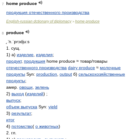
home produce
7
продукция отечественного производства
English-russian dctionary of diplomacy
home produce
>
produce
8
̘. ̈n.ˈprɔdju:s
1. сущ.
1) а)
изделие
,
изделия
;
продукт
,
продукция
home produce ≈ товар/товары
отечественного производства
dairy produce
≈
молочные
продукты
Syn:
production
,
output
б)
сельскохозяйственные
продукты
;
амер.
овощи
,
зелень
2)
выход
(
изделий
) ;
выпуск
;
объем выпуска
Syn:
yield
3)
результат
;
итог
4)
потомство
(
о животных
)
2. гл.