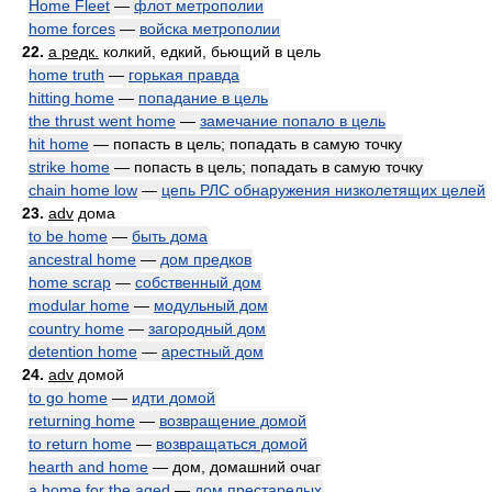
Home Fleet
—
флот метрополии
home forces
—
войска метрополии
22.
a редк.
колкий, едкий, бьющий в цель
home truth
—
горькая правда
hitting home
—
попадание в цель
the thrust went home
—
замечание попало в цель
hit home
— попасть в цель; попадать в самую точку
strike home
— попасть в цель; попадать в самую точку
chain home low
—
цепь РЛС обнаружения низколетящих целей
23.
adv
дома
to be home
—
быть дома
ancestral home
—
дом предков
home scrap
—
собственный дом
modular home
—
модульный дом
country home
—
загородный дом
detention home
—
арестный дом
24.
adv
домой
to go home
—
идти домой
returning home
—
возвращение домой
to return home
—
возвращаться домой
hearth and home
— дом, домашний очаг
a home for the aged
—
дом престарелых