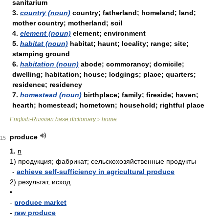
sanitarium
3.
country (noun)
country; fatherland; homeland; land;
mother country; motherland; soil
4.
element (noun)
element; environment
5.
habitat (noun)
habitat; haunt; locality; range; site;
stamping ground
6.
habitation (noun)
abode; commorancy; domicile;
dwelling; habitation; house; lodgings; place; quarters;
residence; residency
7.
homestead (noun)
birthplace; family; fireside; haven;
hearth; homestead; hometown; household; rightful place
English-Russian base dictionary
home
>
produce
15
1.
n
1)
продукция; фабрикат; сельскохозяйственные продукты
-
achieve self-sufficiency in agricultural produce
2)
результат, исход
•
-
produce market
-
raw produce