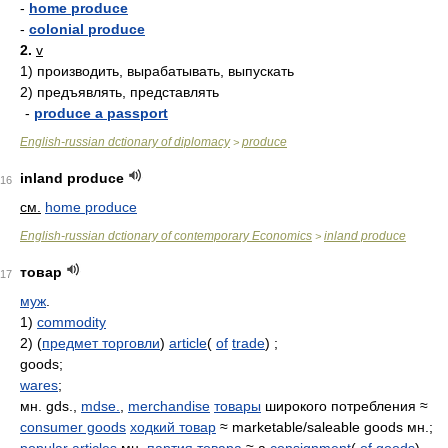
-
home produce
-
colonial produce
2.
v
1)
производить, вырабатывать, выпускать
2)
предъявлять, представлять
-
produce a passport
English-russian dctionary of diplomacy
produce
>
inland produce
16
см.
home produce
English-russian dctionary of contemporary Economics
inland produce
>
товар
17
муж
.
1)
commodity
2) (
предмет торговли
)
article
(
of
trade
) ;
goods;
wares
;
мн. gds.,
mdse.
,
merchandise
товары
широкого потребления ≈
consumer goods
ходкий товар
≈ marketable/saleable goods мн.;