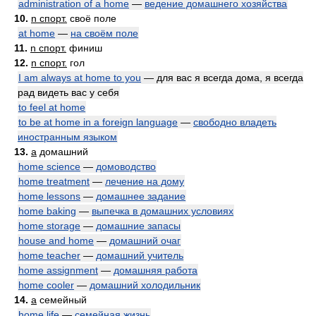
administration of a home
—
ведение домашнего хозяйства
10.
n спорт.
своё поле
at home
—
на своём поле
11.
n спорт.
финиш
12.
n спорт.
гол
I am always at home to you
— для вас я всегда дома, я всегда
рад видеть вас у себя
to feel at home
to be at home in a foreign language
—
свободно владеть
иностранным языком
13.
a
домашний
home science
—
домоводство
home treatment
—
лечение на дому
home lessons
—
домашнее задание
home baking
—
выпечка в домашних условиях
home storage
—
домашние запасы
house and home
—
домашний очаг
home teacher
—
домашний учитель
home assignment
—
домашняя работа
home cooler
—
домашний холодильник
14.
a
семейный
home life
—
семейная жизнь