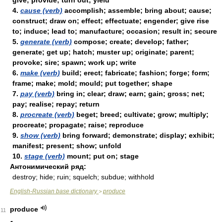
give; provide; turn out; yield
4.
cause (verb)
accomplish; assemble; bring about; cause;
construct; draw on; effect; effectuate; engender; give rise
to; induce; lead to; manufacture; occasion; result in; secure
5.
generate (verb)
compose; create; develop; father;
generate; get up; hatch; muster up; originate; parent;
provoke; sire; spawn; work up; write
6.
make (verb)
build; erect; fabricate; fashion; forge; form;
frame; make; mold; mould; put together; shape
7.
pay (verb)
bring in; clear; draw; earn; gain; gross; net;
pay; realise; repay; return
8.
procreate (verb)
beget; breed; cultivate; grow; multiply;
procreate; propagate; raise; reproduce
9.
show (verb)
bring forward; demonstrate; display; exhibit;
manifest; present; show; unfold
10.
stage (verb)
mount; put on; stage
Антонимический ряд:
destroy; hide; ruin; squelch; subdue; withhold
English-Russian base dictionary
produce
>
produce
11