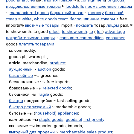
popular
articles
мн.
партия товара
≈ a
consignment
(
of goods
)
продовольственные товары
≈
foodstuffs
промышленные товары
≈
manufactured goods
бархатный товар
≈
mercery
бельевой
товар
≈
white
,
white goods
текст
.
беспошлинные товары
≈ free
imports%
ввозимые товары
import ∙
показать
товар
лицом
разг. ≈
to show smth. to good
effect
,
to show smth
.
to
(
full
)
advantage
потребительские товары
≈
consumer commodities
,
consumer
goods
платить товарами
м. commodity;
goods pl., wares pl. ;
article, merchandise,
produce
;
аукционный
~
auction
goods;
бакалейные
~ы groceries;
беспошлинные ~ы free imports;
бракованные ~ы
rejected goods
;
бьющиеся ~ы
fragile
goods;
быстро
продающийся ~ fast-selling goods;
быстро реализуемый
~ marketable goods;
бытовые ~ы (
household
)
appliances
;
важнейшие ~ы
staple goods
,
goods of
first priority
;
ввозимые ~ы imported goods, imports;
выгодный для
продажи
~
merchantable
sales
product
;