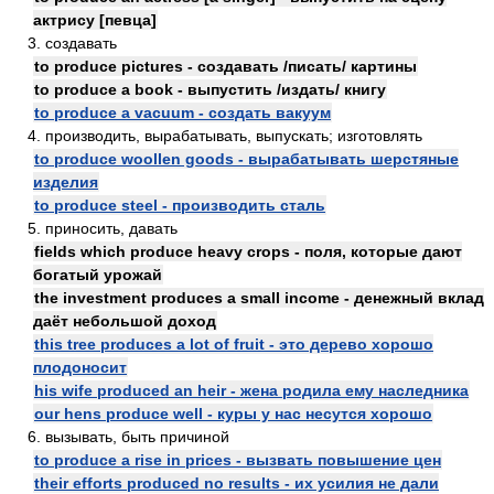
актрису [певца]
3. создавать
to produce pictures - создавать /писать/ картины
to produce a book - выпустить /издать/ книгу
to produce a vacuum - создать вакуум
4. производить, вырабатывать, выпускать; изготовлять
to produce woollen goods - вырабатывать шерстяные
изделия
to produce steel - производить сталь
5. приносить, давать
fields which produce heavy crops - поля, которые дают
богатый урожай
the investment produces a small income - денежный вклад
даёт небольшой доход
this tree produces a lot of fruit - это дерево хорошо
плодоносит
his wife produced an heir - жена родила ему наследника
our hens produce well - куры у нас несутся хорошо
6. вызывать, быть причиной
to produce a rise in prices - вызвать повышение цен
their efforts produced no results - их усилия не дали