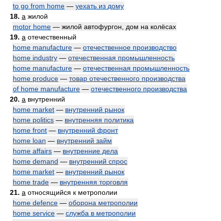
to go from home
—
уехать из дому
18.
a
жилой
motor home
— жилой автофургон, дом на колёсах
19.
a
отечественный
home manufacture
—
отечественное производство
home industry
—
отечественная промышленность
home manufacture
—
отечественная промышленность
home produce
—
товар отечественного производства
of home manufacture
—
отечественного производства
20.
a
внутренний
home market
—
внутренний рынок
home politics
—
внутренняя политика
home front
—
внутренний фронт
home loan
—
внутренний займ
home affairs
—
внутренние дела
home demand
—
внутренний спрос
home market
—
внутренний рынок
home trade
—
внутренняя торговля
21.
a
относящийся к метрополии
home defence
—
оборона метрополии
home service
—
служба в метрополии