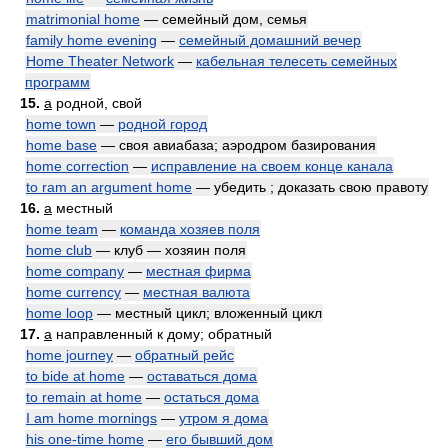
matrimonial home
— семейный дом, семья
family home evening
—
семейный домашний вечер
Home Theater Network
—
кабельная телесеть семейных
программ
15.
a
родной, свой
home town
—
родной город
home base
— своя авиабаза; аэродром базирования
home correction
—
исправление на своем конце канала
to ram an argument home
— убедить ; доказать свою правоту
16.
a
местный
home team
—
команда хозяев поля
home club
— клуб — хозяин поля
home company
—
местная фирма
home currency
—
местная валюта
home loop
— местный цикл; вложенный цикл
17.
a
направленный к дому; обратный
home journey
—
обратный рейс
to bide at home
—
оставаться дома
to remain at home
—
остаться дома
I am home mornings
—
утром я дома
his one-time home
—
его бывший дом