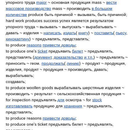
упорного труда
major
~ основная продукция mass ~
вести
массовое производство
mass ~ производить
в большом
количестве
produce быть причиной ~ вызывать, быть причиной;
hard work produces success успех является результатом
упорного труда ~ вызывать ~ выпускать ~ вырабатывать ~
давать ~ изделия ~
написать
,
издать
(
книгу
) ~
поставить
(
пьесу
,
кинокартину
) ~ предъявлять, представлять;
to produce
reasons
привести доводы
;
to produce one's
ticket
предъявить
билет
~ предъявлять,
представлять (
документ
,
доказательство
и т.п.
) ~ предъявлять ~
приносить ~ геом.
продолжать
(
линию
) ~ продукт ~ продукция,
изделия, продукт ~ продукция ~ производить, давать;
вырабатывать;
создавать;
to produce woollen goods вырабатывать шерстяные изделия ~
производить ~ результат ~ сельскохозяйственная продукция ~
for inspection предъявлять
для
осмотра ~ for
stock
изготавливать
продукцию для
хранения
~ предъявлять,
представлять;
to produce reasons
привести
доводы
;
to produce one's ticket предъявить билет ~ предъявлять,