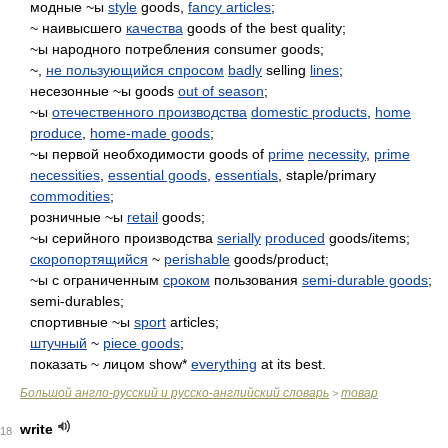
модные ~ы
style
goods,
fancy articles
;
~ наивысшего
качества
goods of the best quality;
~ы народного потребления consumer goods;
~,
не пользующийся спросом
badly
selling
lines
;
несезонные ~ы goods
out of season
;
~ы
отечественного производства
domestic products
,
home
produce
,
home-made goods
;
~ы первой необходимости goods of
prime
necessity
,
prime
necessities
,
essential goods
,
essentials
, staple/primary
commodities
;
розничные ~ы
retail
goods;
~ы серийного производства
serially
produced
goods/items;
скоропортящийся
~
perishable
goods/product;
~ы с ограниченным
сроком
пользования
semi-durable goods
;
semi-durables;
спортивные ~ы
sport
articles;
штучный
~
piece goods
;
показать ~ лицом show*
everything
at its best.
Большой англо-русский и русско-английский словарь
товар
>
write
18