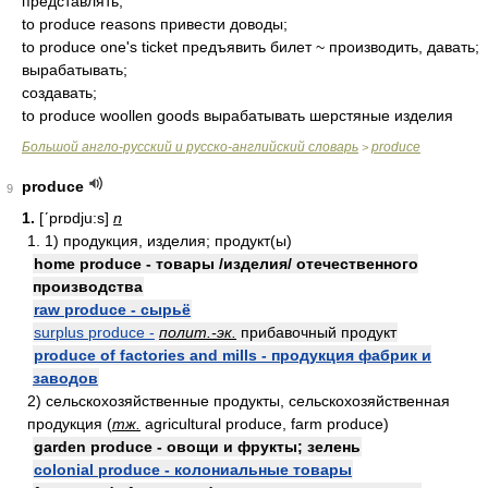
представлять;
to produce reasons привести доводы;
to produce one's ticket предъявить билет ~ производить, давать;
вырабатывать;
создавать;
to produce woollen goods вырабатывать шерстяные изделия
Большой англо-русский и русско-английский словарь
produce
>
produce
9
1.
[ʹprɒdju:s]
n
1. 1) продукция, изделия; продукт(ы)
home produce - товары /изделия/ отечественного
производства
raw produce - сырьё
surplus produce -
полит.-эк.
прибавочный продукт
produce of factories and mills - продукция фабрик и
заводов
2) сельскохозяйственные продукты, сельскохозяйственная
продукция (
тж.
agricultural produce, farm produce)
garden produce - овощи и фрукты; зелень
colonial produce - колониальные товары