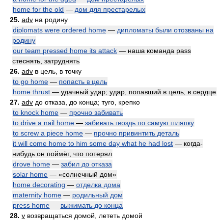
home for the old
—
дом для престарелых
25.
adv
на родину
diplomats were ordered home
—
дипломаты были отозваны на
родину
our team pressed home its attack
— наша команда pass
стеснять, затруднять
26.
adv
в цель, в точку
to go home
—
попасть в цель
home thrust
— удачный удар; удар, попавший в цель, в сердце
27.
adv
до отказа, до конца; туго, крепко
to knock home
—
прочно забивать
to drive a nail home
—
забивать гвоздь по самую шляпку
to screw a piece home
—
прочно привинтить деталь
it will come home to him some day what he had lost
— когда-
нибудь он поймёт, что потерял
drove home
—
забил до отказа
solar home
— «солнечный дом»
home decorating
—
отделка дома
maternity home
—
родильный дом
press home
—
выжимать до конца
28.
v
возвращаться домой, лететь домой