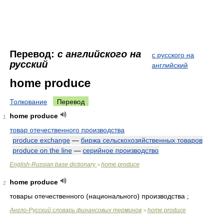
Перевод:
с английского на
с русского на
русский
английский
home produce
Толкование
Перевод
home produce
1
товар отечественного производства
produce exchange
—
биржа сельскохозяйственных товаров
produce on the line
—
серийное производство
English-Russian base dictionary
home produce
>
home produce
2
товары отечественного (национального) производства ;
Англо-Русский словарь финансовых терминов
home produce
>