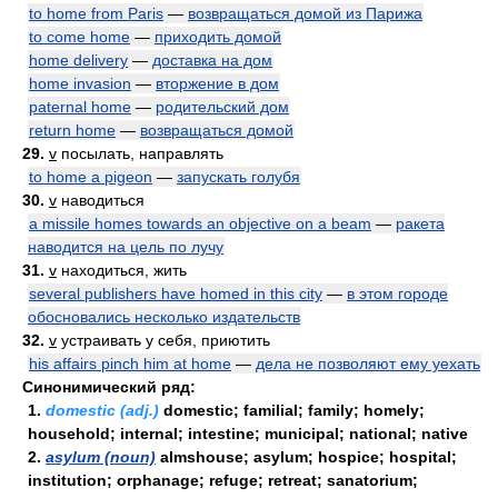
to home from Paris
—
возвращаться домой из Парижа
to come home
—
приходить домой
home delivery
—
доставка на дом
home invasion
—
вторжение в дом
paternal home
—
родительский дом
return home
—
возвращаться домой
29.
v
посылать, направлять
to home a pigeon
—
запускать голубя
30.
v
наводиться
a missile homes towards an objective on a beam
—
ракета
наводится на цель по лучу
31.
v
находиться, жить
several publishers have homed in this city
—
в этом городе
обосновались несколько издательств
32.
v
устраивать у себя, приютить
his affairs pinch him at home
—
дела не позволяют ему уехать
Синонимический ряд:
1.
domestic (adj.)
domestic; familial; family; homely;
household; internal; intestine; municipal; national; native
2.
asylum (noun)
almshouse; asylum; hospice; hospital;
institution; orphanage; refuge; retreat; sanatorium;