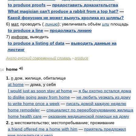
to produce proofs
—
предоставить доказательства
What magician can't produce a rabbit from a top hat?
—
Какой фокусник не может вынуть кролика из шляпы?
6)
мат.
проводить
(
линию
)
; увеличивать объём
или
площадь
to produce a line
—
продолжать линию
7)
информ.
выводить
to produce a listing of data
—
выводить данные на
листинг
Англо-русский современный словарь
produce
>
home
14
1.
n
дом, жилище, обиталище
at home
— дома, у себя
I would just as soon stay at home
—
я бы охотно остался дома
to dislike going away from home
—
не любить уезжать из дому
to write home once a week
—
писать домой каждую неделю
home remodeler
—
специалист по переоборудованию жилища
home health care
—
оказание медицинской помощи на дому
2.
n
местожительство; местопребывание; проживание
a friend offered me a home with him
—
приятель предложил
мне поселиться у него