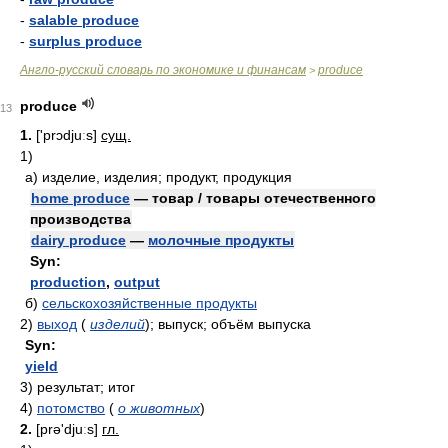
-
salable produce
-
surplus produce
Англо-русский словарь по экономике и финансам
produce
>
produce
13
1.
['prɔdjuːs]
сущ.
1)
а)
изделие, изделия; продукт, продукция
home produce
— товар / товары отечественного
производства
dairy produce
—
молочные продукты
Syn:
production
,
output
б)
сельскохозяйственные продукты
2)
выход
(
изделий
)
; выпуск; объём выпуска
Syn:
yield
3)
результат; итог
4)
потомство
(
о животных
)
2.
[prə'djuːs]
гл.