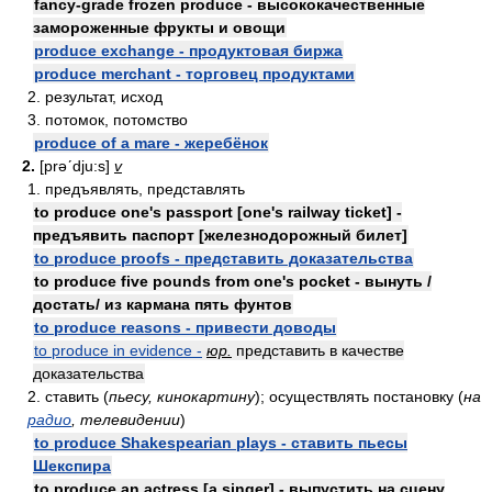
fancy-grade frozen produce - высококачественные
замороженные фрукты и овощи
produce exchange - продуктовая биржа
produce merchant - торговец продуктами
2. результат, исход
3. потомок, потомство
produce of a mare - жеребёнок
2.
[prəʹdju:s]
v
1. предъявлять, представлять
to produce one's passport [one's railway ticket] -
предъявить паспорт [железнодорожный билет]
to produce proofs - представить доказательства
to produce five pounds from one's pocket - вынуть /
достать/ из кармана пять фунтов
to produce reasons - привести доводы
to produce in evidence -
юр.
представить в качестве
доказательства
2. ставить (
пьесу, кинокартину
); осуществлять постановку (
на
радио
, телевидении
)
to produce Shakespearian plays - ставить пьесы
Шекспира
to produce an actress [a singer] - выпустить на сцену