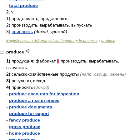
-
total produce
2.
v
1)
предъявлять, представлять
2)
производить, вырабатывать, выпускать
3)
приносить
(доход, урожай)
English-russian dctionary of contemporary Economics
produce
>
produce
12
1)
продукция; фабрикат
||
производить, вырабатывать,
выпускать
2)
сельскохозяйственные продукты
(
напр.
овощи, зелень)
3)
результат, исход
4)
приносить
(доход)
-
produce accounts for inspection
-
produce a rise in prices
-
produce documents
-
produce for export
-
fancy produce
-
gross produce
-
home produce
-
raw produce