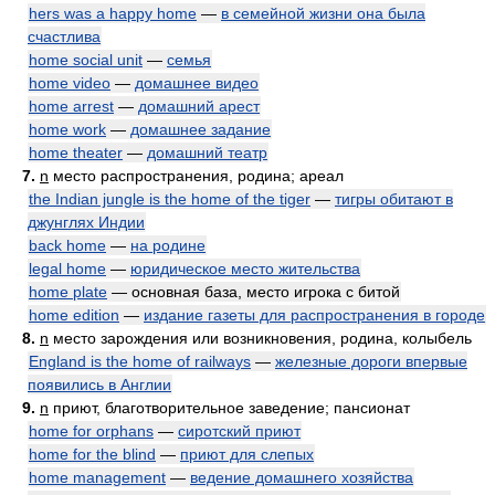
hers was a happy home
—
в семейной жизни она была
счастлива
home social unit
—
семья
home video
—
домашнее видео
home arrest
—
домашний арест
home work
—
домашнее задание
home theater
—
домашний театр
7.
n
место распространения, родина; ареал
the Indian jungle is the home of the tiger
—
тигры обитают в
джунглях Индии
back home
—
на родине
legal home
—
юридическое место жительства
home plate
— основная база, место игрока с битой
home edition
—
издание газеты для распространения в городе
8.
n
место зарождения или возникновения, родина, колыбель
England is the home of railways
—
железные дороги впервые
появились в Англии
9.
n
приют, благотворительное заведение; пансионат
home for orphans
—
сиротский приют
home for the blind
—
приют для слепых
home management
—
ведение домашнего хозяйства