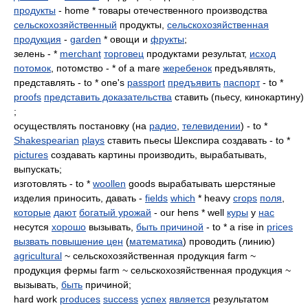
продукты
- home * товары отечественного производства
сельскохозяйственный
продукты,
сельскохозяйственная
продукция
-
garden
* овощи и
фрукты
;
зелень - *
merchant
торговец
продуктами результат,
исход
потомок
, потомство - * of a mare
жеребенок
предъявлять,
представлять - to * one's
passport
предъявить
паспорт
- to *
proofs
представить доказательства
ставить (пьесу, кинокартину)
;
осуществлять постановку (на
радио
,
телевидении
) - to *
Shakespearian
plays
ставить пьесы Шекспира создавать - to *
pictures
создавать картины производить, вырабатывать,
выпускать;
изготовлять - to *
woollen
goods вырабатывать шерстяные
изделия приносить, давать -
fields
which
* heavy
crops
поля
,
которые
дают
богатый урожай
- our hens * well
куры
у
нас
несутся
хорошо
вызывать,
быть причиной
- to * a rise in
prices
вызвать повышение цен
(
математика
) проводить (линию)
agricultural
~ сельскохозяйственная продукция farm ~
продукция фермы farm ~ сельскохозяйственная продукция ~
вызывать,
быть
причиной;
hard work
produces
success
успех
является
результатом