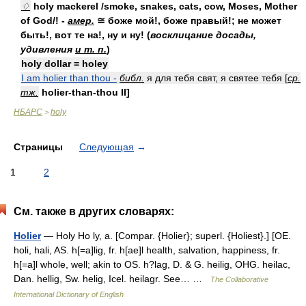
♢
holy mackerel /smoke, snakes, cats, cow, Moses, Mother
of God/! -
амер.
≅ боже мой!, боже правый!; не может
быть!, вот те на!, ну и ну! (
восклицание досады,
удивления
и т. п.
)
holy dollar = holey
I am holier than thou -
библ.
я для тебя свят, я святее тебя [
ср.
тж.
holier-than-thou II]
НБАРС
holy
>
Страницы
Следующая
→
1
2
См. также в других словарях:
Holier
— Holy Ho ly, a. [Compar. {Holier}; superl. {Holiest}.] [OE.
holi, hali, AS. h[=a]lig, fr. h[ae]l health, salvation, happiness, fr.
h[=a]l whole, well; akin to OS. h?lag, D. & G. heilig, OHG. heilac,
Dan. hellig, Sw. helig, Icel. heilagr. See… …
The Collaborative
International Dictionary of English