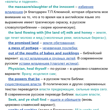
«взлеты и падения»
.
••
the massacre/slaughter of the innocent
–
избиение
младенцев
(я благодарен Т.П.Клюкиной, которая обратила мое
внимание на то, что в то время как в английском языке это
выражение имеет трагическую окраску, в русском
словоупотреблении – скорее ироническую);
••
the land flowing with [the land of] milk and honey
–
земля,
где течет молоко и мед («молочные реки, кисельные берега»);
••
the promised land
–
земля обетованная
;
••
a mess of pottage
–
чечевичная похлебка
;
••
out of the mouths of babes and sucklings
– библейский
вариант:
из уст младенцев и грудных детей
. В современном
русском
устами младенцев (глаголет истина)
;
••
Physician, heal thyself
– по-русски – в церковно-славянском
варианте:
Врачу, исцелися сам
;
••
the powers that be
– в русском тексте Библии:
существующие власти
. В политических и других современных
текстах переводится
власти предержащие, сильные мира сего.
В современном русском переводе Библии:
высшие власти;
••
Seek, and ye shall find
–
ищите и обрящете
(вновь
церковно-славянский вариант);
••
vanity of vanities
(далее в Екклезиасте:
All is vanity and