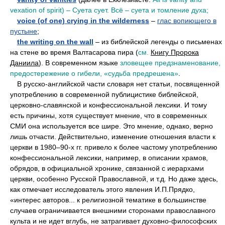
vexation of spirit) – Суета сует. Всё – суета и томление духа;
••
voice (of one) crying in the wilderness
–
глас вопиющего в
пустыне
;
••
the writing on the wall
– из библейской легенды о письменах
на стене во время Валтасарова пира (
см.
Книгу Пророка
Даниила
). В современном языке
зловещее предзнаменование,
предостережение о гибели, «судьба предрешена»
.
••
В русско-английской части словаря нет статьи, посвященной
употреблению в современной публицистике библейской,
церковно-славянской и конфессиональной лексики. И тому
есть причины, хотя существует мнение, что в современных
СМИ она используется все шире. Это мнение, однако, верно
лишь отчасти. Действительно, изменение отношения власти к
церкви в 1980–90-x гг. привело к более частому употреблению
конфессиональной лексики, например, в описании храмов,
обрядов, в официальной хронике, связанной с иерархами
церкви, особенно Русской Православной, и т.д. Но даже здесь,
как отмечает исследователь этого явления И.П.Прядко,
«интерес авторов... к религиозной тематике в большинстве
случаев ограничивается внешними сторонами православного
культа и не идет вглубь, не затрагивает духовно-философских