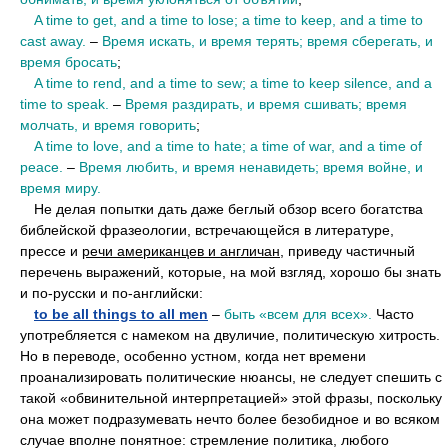
••
A time to get, and a time to lose; a time to keep, and a time to
cast away.
–
Время искать, и время терять; время сберегать, и
время бросать
;
••
A time to rend, and a time to sew; a time to keep silence, and a
time to speak.
–
Время раздирать, и время сшивать; время
молчать, и время говорить
;
••
A time to love, and a time to hate; a time of war, and a time of
peace.
–
Время любить, и время ненавидеть; время войне, и
время миру.
••
Не делая попытки дать даже беглый обзор всего богатства
библейской фразеологии, встречающейся в литературе,
прессе и
речи американцев и англичан
, приведу частичный
перечень выражений, которые, на мой взгляд, хорошо бы знать
и по-русски и по-английски:
••
to be all things to all men
–
быть «всем для всех».
Часто
употребляется с намеком на двуличие, политическую хитрость.
Но в переводе, особенно устном, когда нет времени
проанализировать политические нюансы, не следует спешить с
такой «обвинительной интерпретацией» этой фразы, поскольку
она может подразумевать нечто более безобидное и во всяком
случае вполне понятное: стремление политика, любого