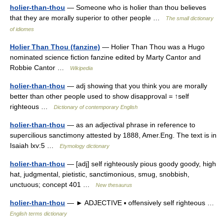
holier-than-thou
— Someone who is holier than thou believes
that they are morally superior to other people …
The small dictionary
of idiomes
Holier Than Thou (fanzine)
— Holier Than Thou was a Hugo
nominated science fiction fanzine edited by Marty Cantor and
Robbie Cantor …
Wikipedia
holier-than-thou
— adj showing that you think you are morally
better than other people used to show disapproval = ↑self
righteous …
Dictionary of contemporary English
holier-than-thou
— as an adjectival phrase in reference to
supercilious sanctimony attested by 1888, Amer.Eng. The text is in
Isaiah lxv:5 …
Etymology dictionary
holier-than-thou
— [adj] self righteously pious goody goody, high
hat, judgmental, pietistic, sanctimonious, smug, snobbish,
unctuous; concept 401 …
New thesaurus
holier-than-thou
— ► ADJECTIVE ▪ offensively self righteous …
English terms dictionary