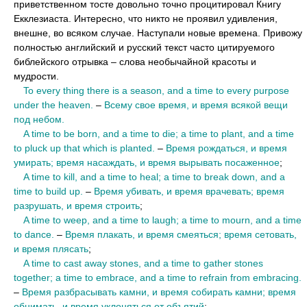
приветственном тосте довольно точно процитировал Книгу
Екклезиаста. Интересно, что никто не проявил удивления,
внешне, во всяком случае. Наступали новые времена. Привожу
полностью английский и русский текст часто цитируемого
библейского отрывка – слова необычайной красоты и
мудрости.
••
To every thing there is a season, and a time to every purpose
under the heaven.
–
Всему свое время, и время всякой вещи
под небом.
••
A time to be born, and a time to die; a time to plant, and a time
to pluck up that which is planted.
–
Время рождаться, и время
умирать; время насаждать, и время вырывать посаженное
;
••
A time to kill, and a time to heal; a time to break down, and a
time to build up.
–
Время убивать, и время врачевать; время
разрушать, и время строить
;
••
A time to weep, and a time to laugh; a time to mourn, and a time
to dance.
–
Время плакать, и время смеяться; время сетовать,
и время плясать
;
••
A time to cast away stones, and a time to gather stones
together; a time to embrace, and a time to refrain from embracing.
–
Время разбрасывать камни, и время собирать камни; время
обнимать, и время уклоняться от объятий
;