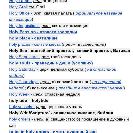
Holy Lamb -
рел.
агнец божий
Holy Grail
см.
Grail
Holy Office -
ист.
святая палата (
официальное название
инквизиции
)
Holy Inquisition -
ист.
святая инквизиция
Holy Passion - страсти господни
holy place - святилище
holy places - святые места (
преим.
в Палестине
)
Holy See - святейший престол; папский престол, Ватикан
Holy Sepulchre -
рел.
гроб господень
holy souls - праведные души (усопших)
Holy Saturday -
церк.
великая суббота (
на страстной
неделе
)
Holy Thursday -
церк.
а) великий четверг (
на страстной
неделе
); б) вознесение (
праздник в англиканской церкви
)
Holy Week -
церк.
страстная неделя
holy tide = holytide
holy vessels -
церк.
церковная утварь
Holy Writ /Scripture/ - священное писание, библия
holy orders -
церк.
а) священство; б) посвящение в духовный
сан
to be in holy orders - иметь духовный сан