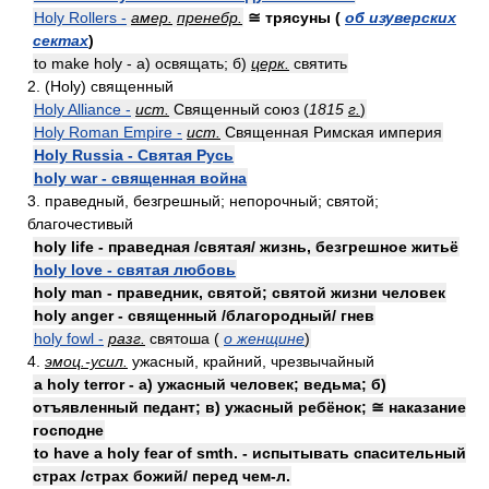
Holy Rollers -
амер.
пренебр.
≅ трясуны (
об изуверских
сектах
)
to make holy - а) освящать; б)
церк.
святить
2. (Holy) священный
Holy Alliance -
ист.
Священный союз (
1815
г.
)
Holy Roman Empire -
ист.
Священная Римская империя
Holy Russia - Святая Русь
holy war - священная война
3. праведный, безгрешный; непорочный; святой;
благочестивый
holy life - праведная /святая/ жизнь, безгрешное житьё
holy love - святая любовь
holy man - праведник, святой; святой жизни человек
holy anger - священный /благородный/ гнев
holy fowl -
разг.
святоша (
о женщине
)
4.
эмоц.-усил.
ужасный, крайний, чрезвычайный
a holy terror - а) ужасный человек; ведьма; б)
отъявленный педант; в) ужасный ребёнок; ≅ наказание
господне
to have a holy fear of smth. - испытывать спасительный
страх /страх божий/ перед чем-л.