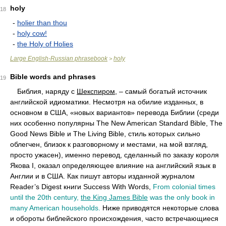
holy
18
-
holier than thou
-
holy cow!
-
the Holy of Holies
Large English-Russian phrasebook
holy
>
Bible words and phrases
19
••
Библия, наряду с
Шекспиром
, – самый богатый источник
английской идиоматики. Несмотря на обилие изданных, в
основном в США, «новых вариантов» перевода Библии (среди
них особенно популярны The New American Standard Bible, The
Good News Bible и The Living Bible, стиль которых сильно
облегчен, близок к разговорному и местами, на мой взгляд,
просто ужасен), именно перевод, сделанный по заказу короля
Якова I, оказал определяющее влияние на английский язык в
Англии и в США. Как пишут авторы изданной журналом
Reader’s Digest книги Success With Words,
From colonial times
until the 20th century,
the King James Bible
was the only book in
many American households.
Ниже приводятся некоторые слова
и обороты библейского происхождения, часто встречающиеся