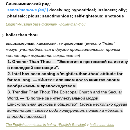
Синонимический ряд:
sanctimonious (adj.)
deceiving; hypocritical; insincere; oily;
pharisaic; pious; sanctimonious; self-righteous; unctuous
English-Russian base dictionary
holier-than-thou
>
holier than thou
6
высокомерный, ханжеский, лицемерный (
вместо "holier"
могут употребляться и другие прилагательные, причем
коннотация выражения сохраняется
)
1. Greener Than Thou — "Экология с претензией на истину
в последней инстанции".
2. Intel has been coping a 'mightier-than-thou' attitude for
far too long. — «Интел» слишком долго кичится своим
воображаемым превосходством.
3. Trendier Than Thou: The Episcopal Church and the Secular
World. — "В погоне за интеллектуальной модой.
Епископальная церковь и общество". (
здесь несколько другая
коннотация - своего рода конкуренция, попытка «бежать
впереди паровоза»
)
The English annotation is below. (English-Russian)
holier than thou
>