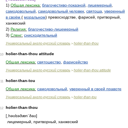
1)
Общая лексика:
благочестиво-показной
,
лицемерный
,
самодовольный
,
самодовольный человек
,
святоша
,
уверенный
в своём
(
моральном
) превосходстве, фарисей, притворный,
ханжеский
2)
Религия:
благочестиво-лицемерный
3)
Сленг:
снисходительный
Универсальный англо-русский словарь
holier-than-thou
>
holier-than-thou attitude
10
Общая лексика:
святошество
,
фарисейство
Универсальный англо-русский словарь
holier-than-thou attitude
>
holier-than-tou
11
Общая лексика:
самодовольный
,
уверенный в своей правоте
Универсальный англо-русский словарь
holier-than-tou
>
holier-than-thou
12
[ˏhəʊlɪəðæn`ðaʊ]
лицемерный, притворный, ханжеский