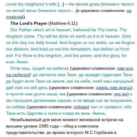
covet thy neighbour’s wife
[...] –
Не желай дома ближнего твоего;
не желай жены ближнего твоего...
(в церковно-славянском:
не
пожелай
).
••
The Lord’s Prayer
(Matthew 6:11):
••
Our Father which art in heaven, hallowed be Thy name. Thy
kingdom come. Thy will be done on earth as it is in heaven. Give
us this day our daily bread. And forgive us our debts, as we forgive
our debtors. And lead us not into temptation, but deliver us from
evil: For thine is the kingdom, and the power, and the glory, for
ever. Amen.
••
Отче наш, сущий на небесах
(церковно-славянское:
иже еси
на небесех
)
! да святится имя Твое; да приидет Царствие Твое;
да будет воля Твоя на земле, как на небе; хлеб наш насущный
дай нам на сей день
(церковно-славянское:
даждь нам днесь
);
и прости нам долги наши, как
(церковно-славянское:
яко же
)
и
мы прощаем должникам нашим; и не введи нас во искушение,
но избавь
(церковно-славянское:
избави
)
нас от лукавого; ибо
Твое есть Царство и сила и слава во веки. Аминь.
••
Незабываемый для меня момент женевской встречи на
высшем уровне 1985 года – обед в советском
представительстве, во время которого М.С.Горбачев в