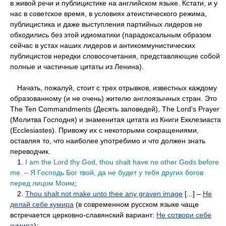
в живой речи и публицистике на английском языке. Кстати, и у
нас в советское время, в условиях атеистического режима,
публицистика и даже выступления партийных лидеров не
обходились без этой идиоматики (парадоксальным образом
сейчас в устах наших лидеров и антикоммунистических
публицистов нередки словосочетания, представляющие собой
полные и частичные цитаты из Ленина).
••
Начать, пожалуй, стоит с трех отрывков, известных каждому
образованному (и не очень) жителю англоязычных стран. Это
The Ten Commandments (Десять заповедей), The Lord’s Prayer
(Молитва Господня) и знаменитая цитата из Книги Екклезиаста
(Ecclesiastes). Привожу их с некоторыми сокращениями,
оставляя то, что наиболее употребимо и что должен знать
переводчик.
••
1.
I am the Lord thy God, thou shalt have no other Gods before
me. – Я Господь Бог твой, да не будет у тебя других богов
перед лицом Моим
;
••
2.
Thou shalt not make unto thee any graven image
[...] –
Не
делай себе кумира
(в современном русском языке чаще
встречается церковно-славянский вариант:
Не сотвори себе
кумира
);