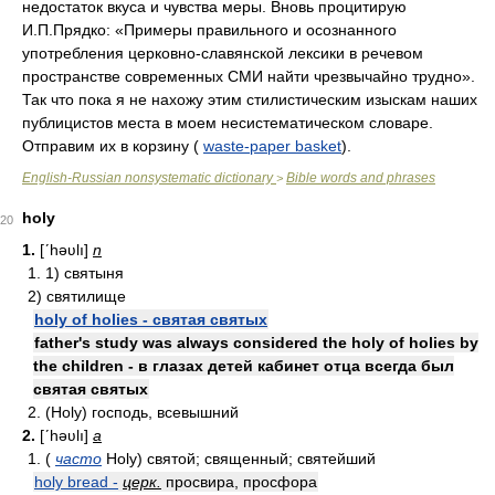
недостаток вкуса и чувства меры. Вновь процитирую
И.П.Прядко: «Примеры правильного и осознанного
употребления церковно-славянской лексики в речевом
пространстве современных СМИ найти чрезвычайно трудно».
Так что пока я не нахожу этим стилистическим изыскам наших
публицистов места в моем несистематическом словаре.
Отправим их в корзину (
waste-paper basket
).
English-Russian nonsystematic dictionary
Bible words and phrases
>
holy
20
1.
[ʹhəʋlı]
n
1. 1) святыня
2) святилище
holy of holies - святая святых
father's study was always considered the holy of holies by
the children - в глазах детей кабинет отца всегда был
святая святых
2. (Holy) господь, всевышний
2.
[ʹhəʋlı]
a
1. (
часто
Holy) святой; священный; святейший
holy bread -
церк.
просвира, просфора