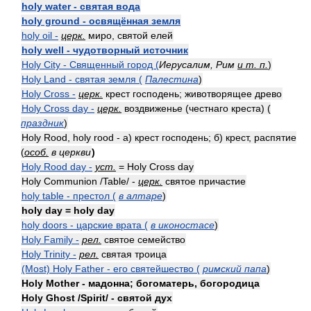
holy water - святая вода
holy ground - освящённая земля
holy oil -
церк.
миро, святой елей
holy well - чудотворный источник
Holy City - Священный город (
Иерусалим, Рим
и т. п.
)
Holy Land - святая земля (
Палестина
)
Holy Cross -
церк.
крест господень; животворящее древо
Holy Cross day -
церк.
воздвиженье (честнаго креста) (
праздник
)
Holy Rood, holy rood - а) крест господень; б) крест, распятие
(
особ.
в церкви
)
Holy Rood day -
уст.
= Holy Cross day
Holy Communion /Table/ -
церк.
святое причастие
holy table - престол (
в алтаре
)
holy day = holy day
holy doors - царские врата (
в иконостасе
)
Holy Family -
рел.
святое семейство
Holy Trinity -
рел.
святая троица
(Most) Holy Father - его святейшество (
римский папа
)
Holy Mother - мадонна; богоматерь, богородица
Holy Ghost /Spirit/ - святой дух