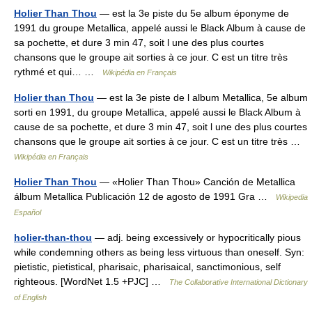
Holier Than Thou
— est la 3e piste du 5e album éponyme de
1991 du groupe Metallica, appelé aussi le Black Album à cause de
sa pochette, et dure 3 min 47, soit l une des plus courtes
chansons que le groupe ait sorties à ce jour. C est un titre très
rythmé et qui… …
Wikipédia en Français
Holier than Thou
— est la 3e piste de l album Metallica, 5e album
sorti en 1991, du groupe Metallica, appelé aussi le Black Album à
cause de sa pochette, et dure 3 min 47, soit l une des plus courtes
chansons que le groupe ait sorties à ce jour. C est un titre très …
Wikipédia en Français
Holier Than Thou
— «Holier Than Thou» Canción de Metallica
álbum Metallica Publicación 12 de agosto de 1991 Gra …
Wikipedia
Español
holier-than-thou
— adj. being excessively or hypocritically pious
while condemning others as being less virtuous than oneself. Syn:
pietistic, pietistical, pharisaic, pharisaical, sanctimonious, self
righteous. [WordNet 1.5 +PJC] …
The Collaborative International Dictionary
of English