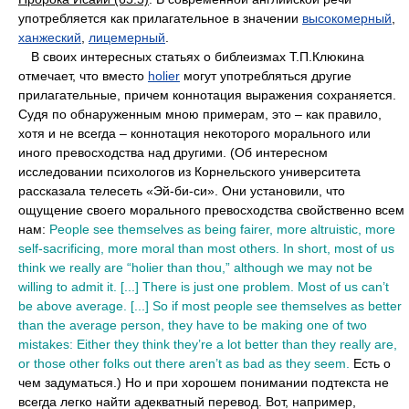
употребляется как прилагательное в значении
высокомерный
,
ханжеский
,
лицемерный
.
••
В своих интересных статьях о библеизмах Т.П.Клюкина
отмечает, что вместо
holier
могут употребляться другие
прилагательные, причем коннотация выражения сохраняется.
Судя по обнаруженным мною примерам, это – как правило,
хотя и не всегда – коннотация некоторого морального или
иного превосходства над другими. (Об интересном
исследовании психологов из Корнельского университета
рассказала телесеть «Эй-би-си». Они установили, что
ощущение своего морального превосходства свойственно всем
нам:
People see themselves as being fairer, more altruistic, more
self-sacrificing, more moral than most others. In short, most of us
think we really are “holier than thou,” although we may not be
willing to admit it. [...] There is just one problem. Most of us can’t
be above average. [...] So if most people see themselves as better
than the average person, they have to be making one of two
mistakes: Either they think they’re a lot better than they really are,
or those other folks out there aren’t as bad as they seem.
Есть о
чем задуматься.) Но и при хорошем понимании подтекста не
всегда легко найти адекватный перевод. Вот, например,