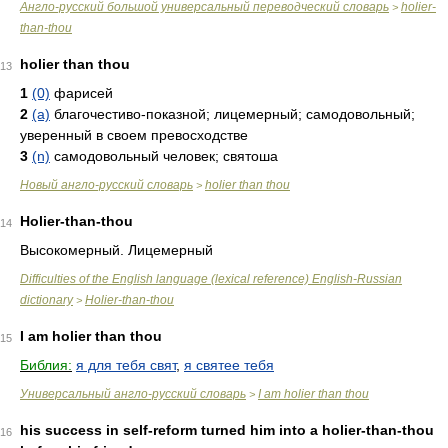
Англо-русский большой универсальный переводческий словарь
holier-
>
than-thou
holier than thou
13
1
(0)
фарисей
2
(a)
благочестиво-показной; лицемерный; самодовольный;
уверенный в своем превосходстве
3
(n)
самодовольный человек; святоша
Новый англо-русский словарь
holier than thou
>
Holier-than-thou
14
Высокомерный. Лицемерный
Difficulties of the English language (lexical reference) English-Russian
dictionary
Holier-than-thou
>
I am holier than thou
15
Библия:
я для тебя свят
,
я святее тебя
Универсальный англо-русский словарь
I am holier than thou
>
his success in self-reform turned him into a holier-than-thou
16