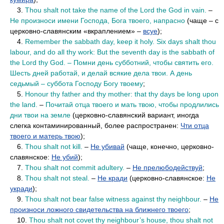
••
3.
Thou shalt not take the name of the Lord the God in vain.
–
Не произноси имени Господа, Бога твоего, напрасно
(чаще – с
церковно-славянским «вкраплением» –
всуе
);
••
4.
Remember the sabbath day, keep it holy. Six days shalt thou
labour, and do all thy work: But the seventh day is the sabbath of
the Lord thy God. – Помни день субботний, чтобы святить его.
Шесть дней работай, и делай всякие дела твои. А день
седьмый – суббота Господу Богу твоему
;
••
5.
Honour thy father and thy mother: that thy days be long upon
the land.
–
Почитай отца твоего и мать твою, чтобы продлились
дни твои на земле
(церковно-славянский вариант, иногда
слегка контаминированный, более распространен:
Чти отца
твоего и матерь твою
);
••
6.
Thou shalt not kill.
–
Не убивай
(чаще, конечно, церковно-
славянское:
Не убий
);
••
7.
Thou shalt not commit adultery.
–
Не прелюбодействуй
;
••
8.
Thou shalt not steal.
–
Не кради
(церковно-славянское:
Не
укради
);
••
9.
Thou shalt not bear false witness against thy neighbour.
–
Не
произноси ложного свидетельства на ближнего твоего
;
••
10.
Thou shalt not covet thy neighbour’s house, thou shalt not