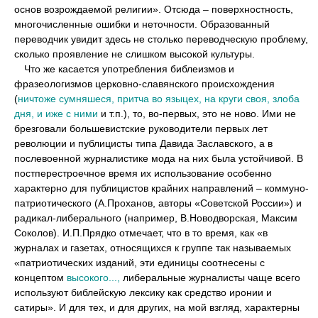
основ возрождаемой религии». Отсюда – поверхностность,
многочисленные ошибки и неточности. Образованный
переводчик увидит здесь не столько переводческую проблему,
сколько проявление не слишком высокой культуры.
••
Что же касается употребления библеизмов и
фразеологизмов церковно-славянского происхождения
(
ничтоже сумняшеся, притча во языцех, на круги своя, злоба
дня, и иже с ними
и т.п.), то, во-первых, это не ново. Ими не
брезговали большевистские руководители первых лет
революции и публицисты типа Давида Заславского, а в
послевоенной журналистике мода на них была устойчивой. В
постперестроечное время их использование особенно
характерно для публицистов крайних направлений – коммуно-
патриотического (А.Проханов, авторы «Советской России») и
радикал-либерального (например, В.Новодворская, Максим
Соколов). И.П.Прядко отмечает, что в то время, как «в
журналах и газетах, относящихся к группе так называемых
«патриотических изданий, эти единицы соотнесены с
концептом
высокого...,
либеральные журналисты чаще всего
используют библейскую лексику как средство иронии и
сатиры». И для тех, и для других, на мой взгляд, характерны