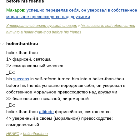
before his friends
Макаров:
успешно переделав себя
,
он уверовал в собственное
моральное превосходство над друзьями
Универсальный англо-русский словарь
his success in self-reform turned
>
him into a holier-than-thou before his friends
holierthanthou
17
holier-than-thou
1> фарисей, святоша
2> самодовольный человек
_Ex:
his
success
in self-reform turned him into a holier-than-thou
before his friends успешно переделав себя, он уверовал в
собственное моральное превосходство над друзьями
3> благочестиво-показной; лицемерный
_Ex:
holier-than-thou
attitude
фарисейство, святошество
4> уверенный в своем (моральном) превосходстве;
самодовольный
НБАРС
holierthanthou
>