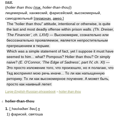
разг.
(
holier than thou (
тж.
holier-than-thou)
)
лицемерный, ханжеский, фарисейский; высокомерный,
самодовольный [
первонач.
амер.
]
The "holier than thou" attitude, intentional or otherwise, is quite
the last and most deadly offense within prison walls.
(Th. Dreiser,
‘The Financier’, ch. LXVI)
— Высокомерие, сознательно или
бессознательно проявляемое, является непростительным
прегрешением в тюрьме.
Which was a simple statement of fact, yet I suppose it must have
seemed to him... what? Pompous? Holier than thou? Or simply
naive?
(E. O'Connor, ‘The Edge of Sadness’, part IV, ch. XI)
—
Это просто изложение того, что произошло, но я полагаю, что
Тед воспринял мою речь иначе... То ли как напыщенную
риторику. То ли как высокомерное поучение. А может быть,
просто как наивный лепет.
Large English-Russian phrasebook
holier than thou
>
holier-than-thou
4
1.
[͵həʋlıəðənʹðəʋ]
n
1) фарисей, святоша