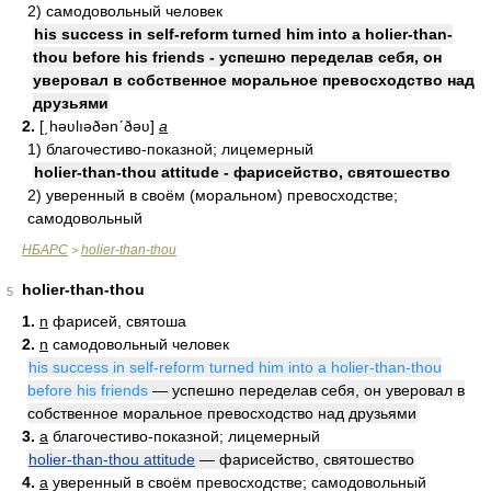
2) самодовольный человек
his success in self-reform turned him into a holier-than-
thou before his friends - успешно переделав себя, он
уверовал в собственное моральное превосходство над
друзьями
2.
[͵həʋlıəðənʹðəʋ]
a
1) благочестиво-показной; лицемерный
holier-than-thou attitude - фарисейство, святошество
2) уверенный в своём (моральном) превосходстве;
самодовольный
НБАРС
holier-than-thou
>
holier-than-thou
5
1.
n
фарисей, святоша
2.
n
самодовольный человек
his success in self-reform turned him into a holier-than-thou
before his friends
— успешно переделав себя, он уверовал в
собственное моральное превосходство над друзьями
3.
a
благочестиво-показной; лицемерный
holier-than-thou attitude
— фарисейство, святошество
4.
a
уверенный в своём превосходстве; самодовольный