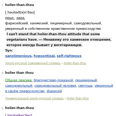
holier-than-thou
7
[ˌhəulɪəð(ə)n'ðau]
прил.
;
разг.
фарисейский, ханжеский, лицемерный, самодовольный,
уверенный в собственном нравственном превосходстве
I can't stand that holier-than-thou attitude that some
vegetarians have. — Ненавижу это ханжеское отношение,
которое иногда бывает у вегетарианцев.
Syn:
sanctimonious
,
hypocritical
,
self-righteous
Англо-русский современный словарь
holier-than-thou
>
holier than thou
8
Общая лексика:
благочестиво-показной
,
лицемерный
,
самодовольный
,
самодовольный человек
,
святоша
,
уверенный
в своём превосходстве
,
фарисей
Универсальный англо-русский словарь
holier than thou
>
holier-than-thou
9
[ˌhəʊlɪəðən'ðəʊ]