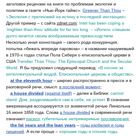
заголовок рецензии на книги по проблемам экологии и
политики в газете «Нью-Йорк таймс»:
Greener Than Thou
–
«Экология с претензией на истину в последней инстанции».
Другой пример – с сайта
zdnet.com
:
Intel has been coping a
‘mightier-than-thou’ attitude for far too long. – «Интел» слишком
долго кичится своим воображаемым превосходством.
Несколько иная коннотация – своего рода конкуренция,
попытка «бежать впереди паровоза» – в названии нашумевшей
в 1970-х годах статьи Пола Сибери о епископальной церкви в
США
Trendier Than Thou: The Episcopal Church and the Secular
World.
Я бы предложил следующий перевод:
«В погоне за
интеллектуальной модой. Епископальная церковь и общество»
.
••
at the eleventh hour
– широко распространено в прессе и в
разговорной речи, смысл:
в последний момент
;
••
a house divided
(against itself)
– далее в Библии:
cannot
stand.
Дом, разделившийся сам в себе, не устоит.
В сознании
американцев ассоциируется со знаменитой речью Линкольна
16 июня 1858 года. Слова
a house divided
в современной речи
означают
раскол
, губительные непримиримые
противоречия
;
••
the fat years and the lean years
–
годы изобилия и годы
лишений
. А если проще –
хорошие годы и плохие годы,