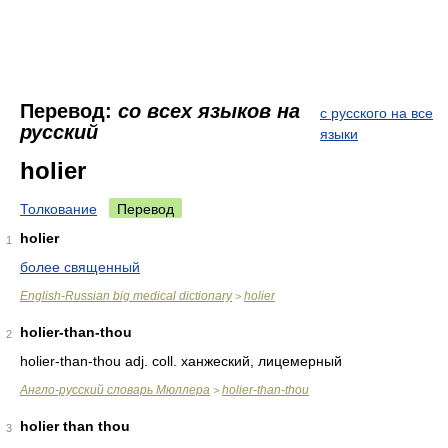
Перевод:
со всех языков на
с русского на все
русский
языки
holier
Толкование
Перевод
holier
1
более священный
English-Russian big medical dictionary
holier
>
holier-than-thou
2
holier-than-thou adj. coll. ханжеский, лицемерный
Англо-русский словарь Мюллера
holier-than-thou
>
holier than thou
3