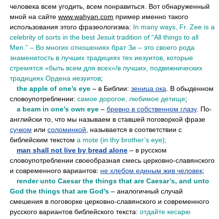
человека всем угодить, всем понравиться. Вот обнаруженный
мной на сайте
www.wahyan.com
пример именно такого
использования этого фразеологизма:
In many ways, Fr. Zee is a
celebrity of sorts in the best Jesuit tradition of “All things to all
Men.” – Во многих отношениях брат Зи – это своего рода
знаменитость в лучших традициях тех иезуитов, которые
стремятся «быть всем для всех»/в лучших, подвижнических
традициях Ордена иезуитов
;
••
the apple of one’s eye
– в Библии:
зеница ока
. В обыденном
словоупотреблении:
самое дорогое, любимое детище
;
••
a beam in one’s own eye
–
бревно в собственном глазу
. По-
английски то, что мы называем в ставшей поговоркой фразе
сучком
или
соломинкой
, называется в соответствии с
библейским текстом
a mote (in thy brother’s eye);
••
man shall not live by bread alone
– в русском
словоупотреблении своеобразная смесь церковно-славянского
и современного вариантов:
не хлебом единым жив человек
;
••
render unto Caesar the things that are Caesar’s, and unto
God the things that are God’s
– аналогичный случай
смешения в поговорке церковно-славянского и современного
русского вариантов библейского текста:
отдайте кесарю