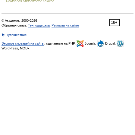
Deutsches Sprichwörter-Lexikon
© Академик, 2000-2026
18+
Обратная связь:
Техподдержка
,
Реклама на сайте
👣 Путешествия
Экспорт словарей на сайты
, сделанные на PHP,
Joomla,
Drupal,
WordPress, MODx.