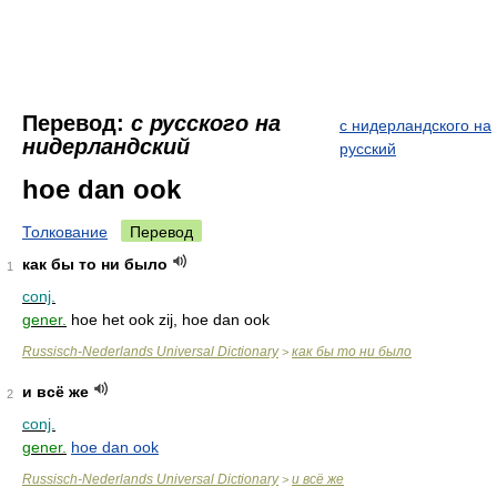
Перевод:
с русского на
с нидерландского на
нидерландский
русский
hoe dan ook
Толкование
Перевод
как бы то ни было
1
conj.
gener.
hoe het ook zij, hoe dan ook
Russisch-Nederlands Universal Dictionary
как бы то ни было
>
и всё же
2
conj.
gener.
hoe dan ook
Russisch-Nederlands Universal Dictionary
и всё же
>