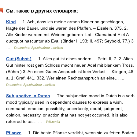
См. также в других словарях:
Kind
— 1. Ach, dass ich meine armen Kinder so geschlagen,
klagte der Bauer, und sie waren des Pfaffen. – Eiselein, 375. 2.
Alle Kinder werden mit Weinen geboren. Lat.: Clamabunt E et A
quotquot nascuntur ab Eva. (Binder I, 193; II, 497; Seybold, 77.) 3
…
Deutsches Sprichwörter-Lexikon
Gut (Subst.)
— 1. Alles gut ist eines andern. – Petri, II, 7. 2. Altes
Gut hinter rost gem Schloss macht neuen Adel mit blankem Tross.
(Böhm.) 3. An eines Gutes Ansprach ist kein Verlust. – Klingen, 48
a, 1; Graf, 441, 332. Wer einen Rechtsanspruch an eine… …
Deutsches Sprichwörter-Lexikon
Subjunctive in Dutch
— The subjunctive mood in Dutch is a verb
mood typically used in dependent clauses to express a wish,
command, emotion, possibility, uncertainty, doubt, judgment,
opinion, necessity, or action that has not yet occurred. It is also
referred to as… …
Wikipedia
Pflanze
— 1. Die beste Pflanze verdirbt, wenn sie zu fetten Boden