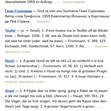
überarbeitete 1959 im Auftrag… …
Deutsch Wikipedia
Гимн Суринама
— God zij met ons Suriname Гимн Суринама
Автор слов Трефосса, 1959 Композитор Йоханнес а Корстианус
де Пёй Страна …
Википедия
Teufel
— (s. ⇨ Teixel). 1. A mol muess ma m Teuffel uff de Wedel
treta. – Birlinger, 1036. 2. All, wat de Düwel nich lesen kann (will),
dat sleit he vörbi (oder: sleit he äwer). – Frommann, II, 389, 123;
Eichwald, 346; Goldschmidt, 57; Kern, 1430. 3. Als… …
Deutsches
Sprichwörter-Lexikon
Hund
— 1. A guate Hund ve laft se nit1 u2 an schlecht n is kua
Schad. (Unterinnthal.) – Frommann, VI, 36, 63. 1) Verläuft sich
nicht. 2) Und. 2. A klenst n Hund na hengt mer di grössten Prügel
ou (an). (Franken.) – Frommann, VI, 317. 3. A muar Hüünjen a …
Deutsches Sprichwörter-Lexikon
Vogel
— 1. A Fôglar diar so êder sjong, gung a Kâter iar inj aauer
a dik me (wegh me üüb a Dâi). (Amrum.) – Haupt, VIII, 351, 19.
Die Vögel, die so früh singen, mit denen geht die Katze über den
Deich (am Tage weg). 2. A grosser Vogel braucht a gross… …