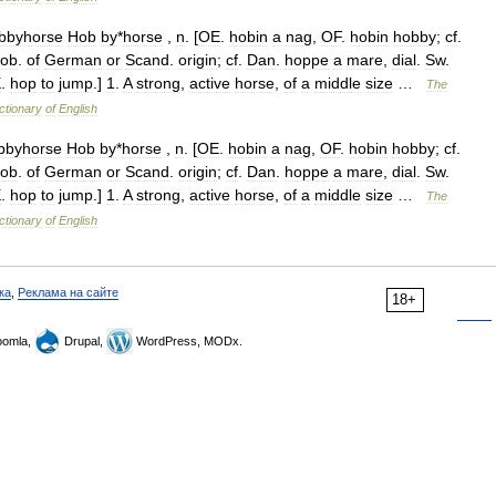
bbyhorse
Hob
by
*
horse
,
n
. [
OE
.
hobin
a
nag
,
OF
.
hobin
hobby
;
cf
.
rob
.
of
German
or
Scand
.
origin
;
cf
.
Dan
.
hoppe
a
mare
,
dial
.
Sw
.
E
.
hop
to
jump
.]
1
.
A
strong
,
active
horse
,
of
a
middle
size
…
The
ctionary
of
English
bbyhorse
Hob
by
*
horse
,
n
. [
OE
.
hobin
a
nag
,
OF
.
hobin
hobby
;
cf
.
rob
.
of
German
or
Scand
.
origin
;
cf
.
Dan
.
hoppe
a
mare
,
dial
.
Sw
.
E
.
hop
to
jump
.]
1
.
A
strong
,
active
horse
,
of
a
middle
size
…
The
ctionary
of
English
ка
,
Реклама на сайте
18+
omla,
Drupal,
WordPress, MODx.