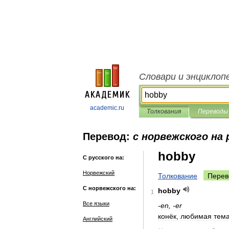
Словари и энциклоп
academic.ru
Толкования
Переводы
Перевод:
с норвежского на 
hobby
С русского на:
Норвежский
Толкование
Перев
С норвежского на:
hobby
1
Все языки
-
en
, -
er
конёк
,
любимая
тем
Английский