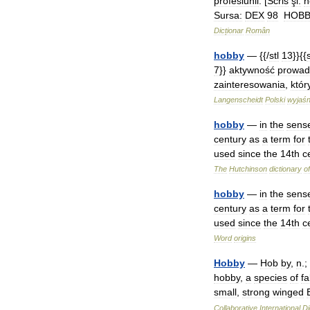
profesiunii
. [
Scris
şi:
h
Sursa:
DEX
98
HOB
Dicționar
Român
hobby
— {{/
stl
13
}}{{
s
7
}}
aktywność
prowad
zainteresowania
,
któ
Langenscheidt
Polski
wyjaśn
hobby
—
in
the
sens
century
as
a
term
for
used
since
the
14th
c
The
Hutchinson
dictionary
of
hobby
—
in
the
sens
century
as
a
term
for
used
since
the
14th
c
Word
origins
Hobby
—
Hob
by
,
n
.;
hobby
,
a
species
of
fa
small
,
strong
winged
Collaborative
International
Di