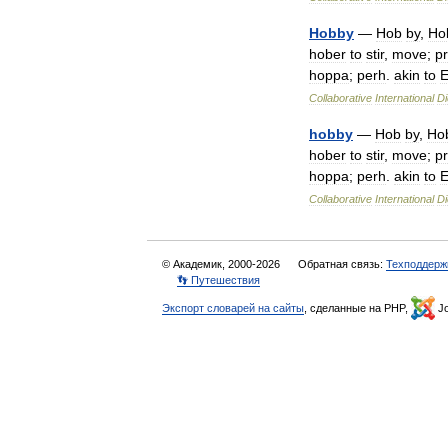
Hobby
—
Hob
by
,
Ho
hober
to
stir
,
move
;
p
hoppa
;
perh
.
akin
to
Collaborative
International
Di
hobby
—
Hob
by
,
Ho
hober
to
stir
,
move
;
p
hoppa
;
perh
.
akin
to
Collaborative
International
Di
© Академик, 2000-2026
Обратная связь:
Техподдерж
👣 Путешествия
Экспорт словарей на сайты
, сделанные на PHP,
Jo