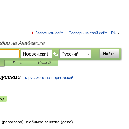
Запомнить сайт
Словарь на свой сайт
RU
едии на Академике
Найти!
Книги
Игры ⚽
русский
с русского на норвежский
од
а
(
разговора
),
любимое
занятие
(
дело
)