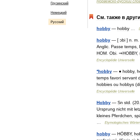
Норвежско
-
русский
сло
Грузинский
Немецкий
См
.
также
в
друг
Русский
hobby
—
hobby
…
hobby
— [
ɔbi
]
n
.
m
.
Anglic
.
Passe
temps
,
HOM
.
Obi
. ⇒
HOBBY
,
Encyclopédie
Universelle
*
hobby
—
●
hobby
,
h
temps
favori
servant
hobbies
ou
hobbys
(
d
Encyclopédie
Universelle
Hobby
—
Sn
std
. (
20
Ursprung
nicht
mit
let
kleines
Pferdchen
,
sp
…
Etymologisches
Wörte
hobby
—
HÓBBY
,
ho