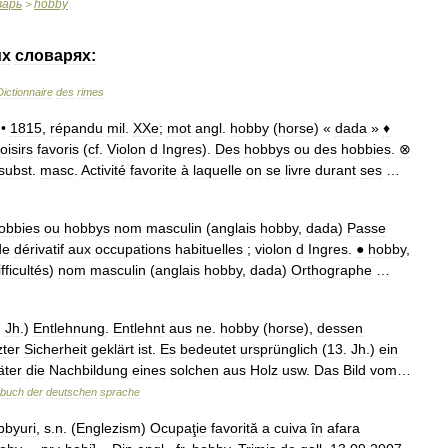
варь
hobby
>
их
словарях:
Dictionnaire
des
rimes
 •
1815
,
répandu
mil
.
XXe
;
mot
angl
.
hobby
(
horse
) «
dada
»
♦
loisirs
favoris
(
cf
.
Violon
d
Ingres
).
Des
hobbys
ou
des
hobbies
.
⊗
subst
.
masc
.
Activité
favorite
à
laquelle
on
se
livre
durant
ses
…
obbies
ou
hobbys
nom
masculin
(
anglais
hobby
,
dada
)
Passe
de
dérivatif
aux
occupations
habituelles
;
violon
d
Ingres
.
●
hobby
,
ifficultés
)
nom
masculin
(
anglais
hobby
,
dada
)
Orthographe
…
.
Jh
.)
Entlehnung
.
Entlehnt
aus
ne
.
hobby
(
horse
),
dessen
zter
Sicherheit
geklärt
ist
.
Es
bedeutet
ursprünglich
(
13
.
Jh
.)
ein
äter
die
Nachbildung
eines
solchen
aus
Holz
usw
.
Das
Bild
vom
…
rbuch
der
deutschen
sprache
bbyuri
,
s
.
n
. (
Englezism
)
Ocupaţie
favorită
a
cuiva
în
afara