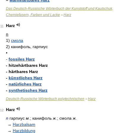
–
warmhärtbares Harz
Das Deutsch-Russische Wörterbuch der Kunststoff und Kautschuk,
Chemiefasern, Farben und Lacke
Harz
>
Harz
11
n
1)
смола
2)
канифоль, гарпиус
•
-
fossiles Harz
- hitzehärtbares Harz
- härtbares Harz
-
künstliches Harz
-
natürliches Harz
-
synthetisches Harz
Deutsch-Russische Wörterbuch polytechnischen
Harz
>
Harz
12
n
гарпиус
м.
; канифоль
ж.
; смола
ж.
→
Harzbalsam
→
Harzbildung