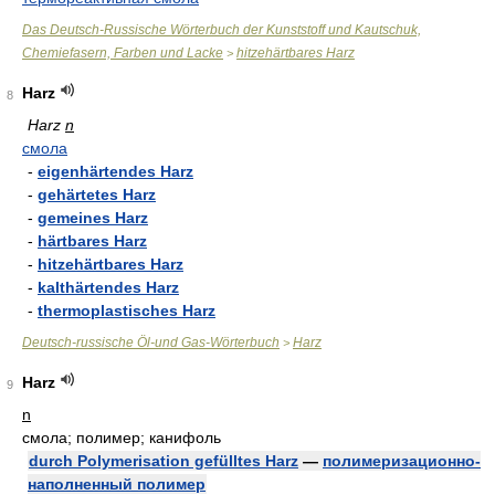
Das Deutsch-Russische Wörterbuch der Kunststoff und Kautschuk,
Chemiefasern, Farben und Lacke
hitzehärtbares Harz
>
Harz
8
Harz
n
смола
-
eigenhärtendes Harz
-
gehärtetes Harz
-
gemeines Harz
-
härtbares Harz
-
hitzehärtbares Harz
-
kalthärtendes Harz
-
thermoplastisches Harz
Deutsch-russische Öl-und Gas-Wörterbuch
Harz
>
Harz
9
n
смола; полимер; канифоль
durch Polymerisation gefülltes Harz
—
полимеризационно-
наполненный полимер