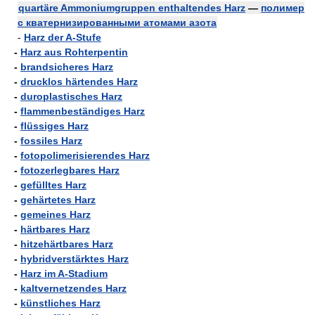
quartäre Ammoniumgruppen enthaltendes Harz
—
полимер
с кватернизированными атомами азота
-
Harz der A-Stufe
-
Harz aus Rohterpentin
-
brandsicheres Harz
-
drucklos härtendes Harz
-
duroplastisches Harz
-
flammenbeständiges Harz
-
flüssiges Harz
-
fossiles Harz
-
fotopolimerisierendes Harz
-
fotozerlegbares Harz
-
gefülltes Harz
-
gehärtetes Harz
-
gemeines Harz
-
härtbares Harz
-
hitzehärtbares Harz
-
hybridverstärktes Harz
-
Harz im A-Stadium
-
kaltvernetzendes Harz
-
künstliches Harz