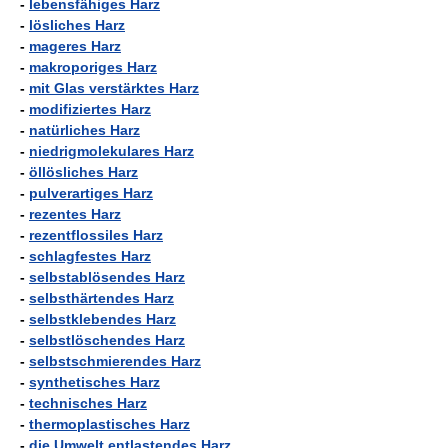
-
lebensfähiges Harz
-
lösliches Harz
-
mageres Harz
-
makroporiges Harz
-
mit Glas verstärktes Harz
-
modifiziertes Harz
-
natürliches Harz
-
niedrigmolekulares Harz
-
öllösliches Harz
-
pulverartiges Harz
-
rezentes Harz
-
rezentflossiles Harz
-
schlagfestes Harz
-
selbstablösendes Harz
-
selbsthärtendes Harz
-
selbstklebendes Harz
-
selbstlöschendes Harz
-
selbstschmierendes Harz
-
synthetisches Harz
-
technisches Harz
-
thermoplastisches Harz
-
die Umwelt entlastendes Harz