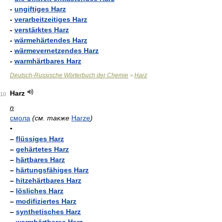
-
ungiftiges Harz
-
verarbeitzeitiges Harz
-
verstärktes Harz
-
wärmehärtendes Harz
-
wärmevernetzendes Harz
-
warmhärtbares Harz
Deutsch-Russische Wörterbuch der Chemie
Harz
>
Harz
10
n
смола
(см. также
Harze
)
▪
–
flüssiges Harz
–
gehärtetes Harz
–
härtbares Harz
–
härtungsfähiges Harz
–
hitzehärtbares Harz
–
lösliches Harz
–
modifiziertes Harz
–
synthetisches Harz