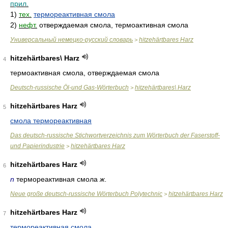
прил.
1)
тех.
термореактивная смола
2)
нефт.
отверждаемая смола, термоактивная смола
Универсальный немецко-русский словарь
hitzehärtbares Harz
>
hitzehärtbares\ Harz
4
термоактивная смола, отверждаемая смола
Deutsch-russische Öl-und Gas-Wörterbuch
hitzehärtbares\ Harz
>
hitzehärtbares Harz
5
смола термореактивная
Das deutsch-russische Stichwortverzeichnis zum Wörterbuch der Faserstoff-
und Papierindustrie
hitzehärtbares Harz
>
hitzehärtbares Harz
6
n
термореактивная смола
ж.
Neue große deutsch-russische Wörterbuch Polytechnic
hitzehärtbares Harz
>
hitzehärtbares Harz
7
термореактивная смола