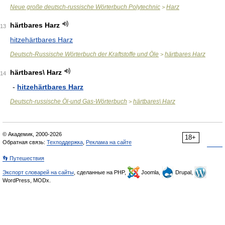
Neue große deutsch-russische Wörterbuch Polytechnic
Harz
>
härtbares Harz
13
hitzehärtbares Harz
Deutsch-Russische Wörterbuch der Kraftstoffe und Öle
härtbares Harz
>
härtbares\ Harz
14
-
hitzehärtbares Harz
Deutsch-russische Öl-und Gas-Wörterbuch
härtbares\ Harz
>
© Академик, 2000-2026
18+
Обратная связь:
Техподдержка
,
Реклама на сайте
👣 Путешествия
Экспорт словарей на сайты
, сделанные на PHP,
Joomla,
Drupal,
WordPress, MODx.