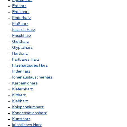
→
Erdharz
→
Erdölharz
→
Federharz
→
Flußharz
→
fossiles Harz
→
Frischharz
→
Gießharz
→
Glyptalharz
→
Hartharz
→
härtbares Harz
→
hitzehärtbares Harz
→
Indenharz
→
Ionenaustauscherharz
→
Karbamidharz
→
Kiefernharz
→
Kittharz
→
Klebharz
→
Kolophoniumharz
→
Kondensationsharz
→
Kunstharz
→
künstliches Harz