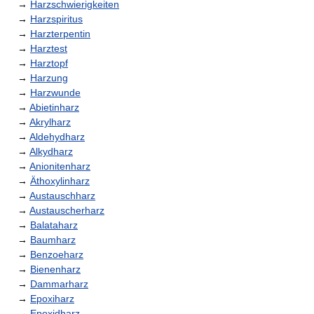
→
Harzschwierigkeiten
→
Harzspiritus
→
Harzterpentin
→
Harztest
→
Harztopf
→
Harzung
→
Harzwunde
→
Abietinharz
→
Akrylharz
→
Aldehydharz
→
Alkydharz
→
Anionitenharz
→
Äthoxylinharz
→
Austauschharz
→
Austauscherharz
→
Balataharz
→
Baumharz
→
Benzoeharz
→
Bienenharz
→
Dammarharz
→
Epoxiharz
→
Epoxidharz