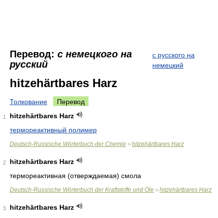
Перевод:
с немецкого на
с русского на
русский
немецкий
hitzehärtbares Harz
Толкование
Перевод
hitzehärtbares Harz
1
термореактивный полимер
Deutsch-Russische Wörterbuch der Chemie
hitzehärtbares Harz
>
hitzehärtbares Harz
2
термореактивная (отверждаемая) смола
Deutsch-Russische Wörterbuch der Kraftstoffe und Öle
hitzehärtbares Harz
>
hitzehärtbares Harz
3