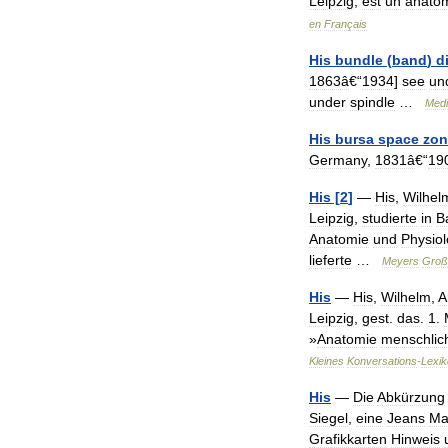
Leipzig
,
est
un
anatom
en
Français
His
bundle
(
band
)
d
1863â
€“
1934
]
see
un
under
spindle
…
Medi
His
bursa
space
zon
Germany
,
1831â
€“
19
His
[
2
]
—
His
,
Wilhel
Leipzig
,
studierte
in
B
Anatomie
und
Physiol
lieferte
…
Meyers
Groß
His
—
His
,
Wilhelm
,
A
Leipzig
,
gest
.
das
.
1
.
»
Anatomie
menschlic
Kleines
Konversations
-
Lexi
His
—
Die
Abkürzung
Siegel
,
eine
Jeans
Ma
Grafikkarten
Hinweis