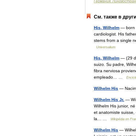
Германия
.
Лингвостран
См
.
также
в
друг
His
,
Wilhelm
—
born
cardiologist
.
His
fathe
stems
from
a
single
n
Universalium
His
,
Wilhelm
— (
29
d
suizo
.
Su
padre
,
Wilh
fibra
nerviosa
provien
empleado
… …
Encicl
Wilhelm
His
—
Nacim
Wilhelm
His
Jr
.
—
Wi
Wilhelm
His
junior
,
né
et
anatomiste
suisse
,
la
… …
Wikipédia
en
Fra
Wilhelm
His
—
Wilhe