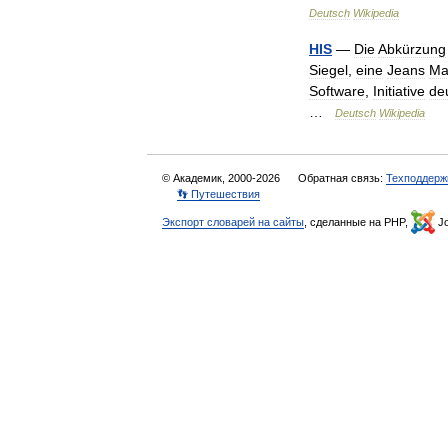
Deutsch
Wikipedia
HIS
—
Die
Abkürzung
Siegel
,
eine
Jeans
Ma
Software
,
Initiative
de
…
Deutsch
Wikipedia
© Академик, 2000-2026
Обратная связь:
Техподдерж
👣 Путешествия
Экспорт словарей на сайты
, сделанные на PHP,
Jo