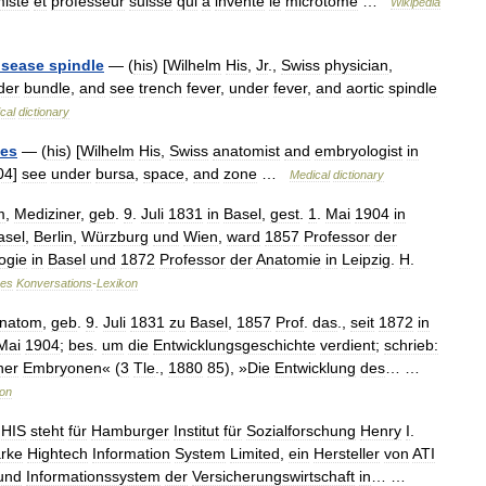
iste
et
professeur
suisse
qui
a
inventé
le
microtome
…
Wikipédia
isease
spindle
— (
his
) [
Wilhelm
His
,
Jr
.,
Swiss
physician
,
der
bundle
,
and
see
trench
fever
,
under
fever
,
and
aortic
spindle
cal
dictionary
es
— (
his
) [
Wilhelm
His
,
Swiss
anatomist
and
embryologist
in
04
]
see
under
bursa
,
space
,
and
zone
…
Medical
dictionary
m
,
Mediziner
,
geb
.
9
.
Juli
1831
in
Basel
,
gest
.
1
.
Mai
1904
in
asel
,
Berlin
,
Würzburg
und
Wien
,
ward
1857
Professor
der
ogie
in
Basel
und
1872
Professor
der
Anatomie
in
Leipzig
.
H
.
es
Konversations
-
Lexikon
natom
,
geb
.
9
.
Juli
1831
zu
Basel
,
1857
Prof
.
das
.,
seit
1872
in
Mai
1904
;
bes
.
um
die
Entwicklungsgeschichte
verdient
;
schrieb:
her
Embryonen
« (
3
Tle
.,
1880
85
), »
Die
Entwicklung
des
… …
kon
HIS
steht
für
Hamburger
Institut
für
Sozialforschung
Henry
I
.
rke
Hightech
Information
System
Limited
,
ein
Hersteller
von
ATI
und
Informationssystem
der
Versicherungswirtschaft
in
… …