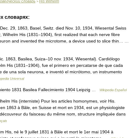
оведческий
словарь
His
Wilhelm
>
их
словарях:
Dec
.
29
,
1863
,
Basel
,
Switz
.
died
Nov
.
10
,
1934
,
Wiesental
Swiss
r
,
Wilhelm
His
(
1831
–
1904
),
first
realized
that
each
nerve
fibre
euron
and
invented
the
microtome
,
a
device
used
to
slice
thin
… …
ic
.
1863
,
Basilea
,
Suiza
–
10
nov
.
1934
,
Wiesental
).
Cardiólogo
elm
His
(
1831
–
1904
),
fue
el
primero
en
percatarse
de
que
cada
e
de
una
sola
neurona
,
e
inventó
el
micrótomo
,
un
instrumento
opedia
Universal
iento
1831
Basilea
Fallecimiento
1904
Leipzig
…
Wikipedia
Español
lhelm
His
(
interniste
)
Pour
les
articles
homonymes
,
voir
His
.
en
1863
à
Bâle
,
en
Suisse
et
mort
en
1934
,
est
un
physiologiste
découvreur
du
faisceau
du
même
nom
,
structure
impliquée
dans
nçais
lm
His
,
né
le
9
juillet
1831
à
Bâle
et
mort
le
1er
mai
1904
à