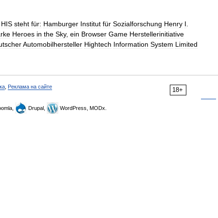
HIS
steht
für:
Hamburger
Institut
für
Sozialforschung
Henry
I
.
rke
Heroes
in
the
Sky
,
ein
Browser
Game
Herstellerinitiative
utscher
Automobilhersteller
Hightech
Information
System
Limited
ка
,
Реклама на сайте
18+
omla,
Drupal,
WordPress, MODx.