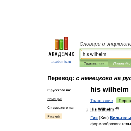
Словари и энциклоп
academic.ru
Толкования
Переводы
Перевод:
с немецкого на ру
his wilhelm
С русского на:
Немецкий
Толкование
Перев
С немецкого на:
His
Wilhelm
1
Русский
Гис
(
Хис
)
Вильгель
формообразователь