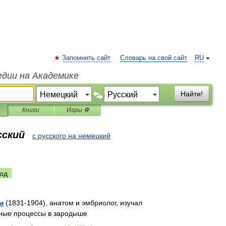
Запомнить сайт
Словарь на свой сайт
RU
едии на Академике
Найти!
Книги
Игры ⚽
сский
с русского на немецкий
од
м
(
1831
-
1904
),
анатом
и
эмбриолог
,
изучал
ные
процессы
в
зародыше