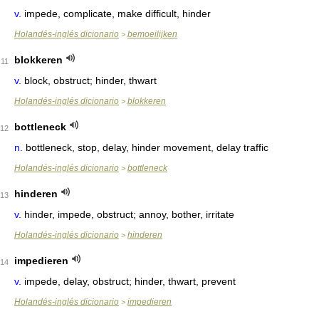
v.
impede, complicate, make difficult, hinder
Holandés-inglés dicionario
bemoeilijken
>
blokkeren
11
v.
block, obstruct; hinder, thwart
Holandés-inglés dicionario
blokkeren
>
bottleneck
12
n.
bottleneck, stop, delay, hinder movement, delay traffic
Holandés-inglés dicionario
bottleneck
>
hinderen
13
v.
hinder, impede, obstruct; annoy, bother, irritate
Holandés-inglés dicionario
hinderen
>
impedieren
14
v.
impede, delay, obstruct; hinder, thwart, prevent
Holandés-inglés dicionario
impedieren
>