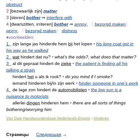
obstruct
2
[bezwaarlijk zijn]
matter
3
[storen]
bother
⇒
interfere with
4
[dwarszitten, irriteren]
bother
⇒
annoy
,
〈
bezorgd maken
〉
worry
,
〈
bezorgd maken
〉
distress
♦
voorbeelden:
1
zijn lange jas hinderde hem
bij
het lopen
•
his long coat got in
his way as he walked
2
wat
hindert dat nu?
•
what's the odds?, what does that matter?
3
al dit gepraat hindert de
zieke
•
the patient is finding all his
talking a strain
hindert
het
u als ik rook?
•
do you mind if I smoke?
iemand hinderen bij/in zijn werk
•
hinder someone in one's work
4
de lage zon hindert de
automobilisten
•
the low sun is a
nuisance to motorists
allerlei
dingen
hinderen hem
•
there are all sorts of things
bothering/worrying him
Van Dale Handwoordenboek Nederlands-Engels
hinderen
>
Страницы
Следующая
→