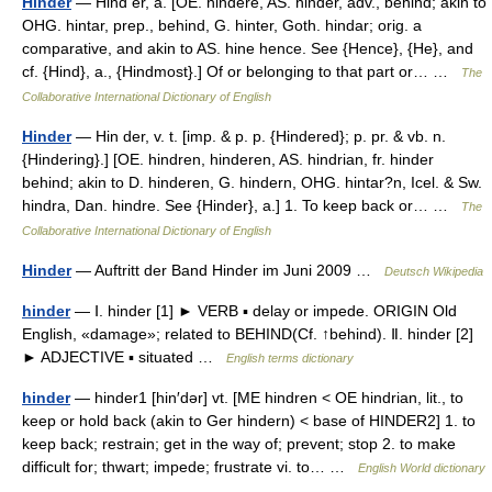
Hinder
— Hind er, a. [OE. hindere, AS. hinder, adv., behind; akin to
OHG. hintar, prep., behind, G. hinter, Goth. hindar; orig. a
comparative, and akin to AS. hine hence. See {Hence}, {He}, and
cf. {Hind}, a., {Hindmost}.] Of or belonging to that part or… …
The
Collaborative International Dictionary of English
Hinder
— Hin der, v. t. [imp. & p. p. {Hindered}; p. pr. & vb. n.
{Hindering}.] [OE. hindren, hinderen, AS. hindrian, fr. hinder
behind; akin to D. hinderen, G. hindern, OHG. hintar?n, Icel. & Sw.
hindra, Dan. hindre. See {Hinder}, a.] 1. To keep back or… …
The
Collaborative International Dictionary of English
Hinder
— Auftritt der Band Hinder im Juni 2009 …
Deutsch Wikipedia
hinder
— Ⅰ. hinder [1] ► VERB ▪ delay or impede. ORIGIN Old
English, «damage»; related to BEHIND(Cf. ↑behind). Ⅱ. hinder [2]
► ADJECTIVE ▪ situated …
English terms dictionary
hinder
— hinder1 [hin′dər] vt. [ME hindren < OE hindrian, lit., to
keep or hold back (akin to Ger hindern) < base of HINDER2] 1. to
keep back; restrain; get in the way of; prevent; stop 2. to make
difficult for; thwart; impede; frustrate vi. to… …
English World dictionary