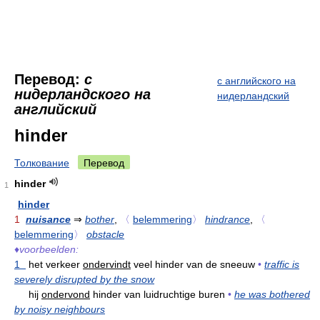
Перевод:
с
с английского на
нидерландского на
нидерландский
английский
hinder
Толкование
Перевод
hinder
1
hinder
1
nuisance
⇒
bother
,
〈
belemmering
〉
hindrance
,
〈
belemmering
〉
obstacle
♦
voorbeelden:
1
het verkeer
ondervindt
veel hinder van de sneeuw
•
traffic is
severely disrupted by the snow
hij
ondervond
hinder van luidruchtige buren
•
he was bothered
by noisy neighbours