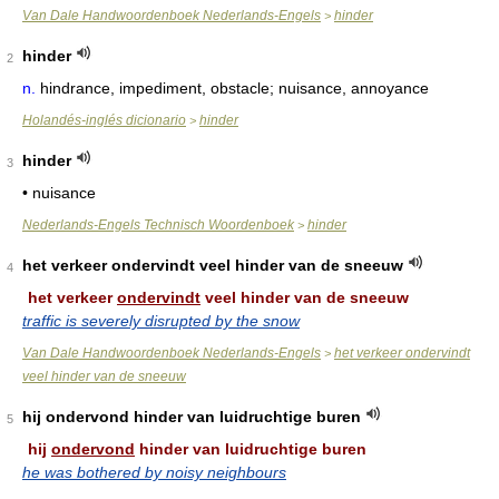
Van Dale Handwoordenboek Nederlands-Engels
hinder
>
hinder
2
n.
hindrance, impediment, obstacle; nuisance, annoyance
Holandés-inglés dicionario
hinder
>
hinder
3
• nuisance
Nederlands-Engels Technisch Woordenboek
hinder
>
het verkeer ondervindt veel hinder van de sneeuw
4
het verkeer
ondervindt
veel hinder van de sneeuw
traffic is severely disrupted by the snow
Van Dale Handwoordenboek Nederlands-Engels
het verkeer ondervindt
>
veel hinder van de sneeuw
hij ondervond hinder van luidruchtige buren
5
hij
ondervond
hinder van luidruchtige buren
he was bothered by noisy neighbours