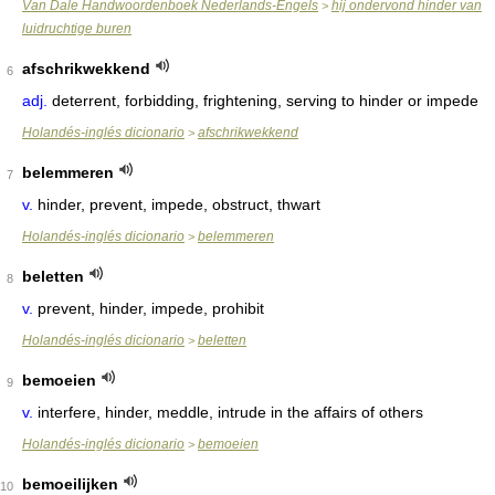
Van Dale Handwoordenboek Nederlands-Engels
hij ondervond hinder van
>
luidruchtige buren
afschrikwekkend
6
adj.
deterrent, forbidding, frightening, serving to hinder or impede
Holandés-inglés dicionario
afschrikwekkend
>
belemmeren
7
v.
hinder, prevent, impede, obstruct, thwart
Holandés-inglés dicionario
belemmeren
>
beletten
8
v.
prevent, hinder, impede, prohibit
Holandés-inglés dicionario
beletten
>
bemoeien
9
v.
interfere, hinder, meddle, intrude in the affairs of others
Holandés-inglés dicionario
bemoeien
>
bemoeilijken
10