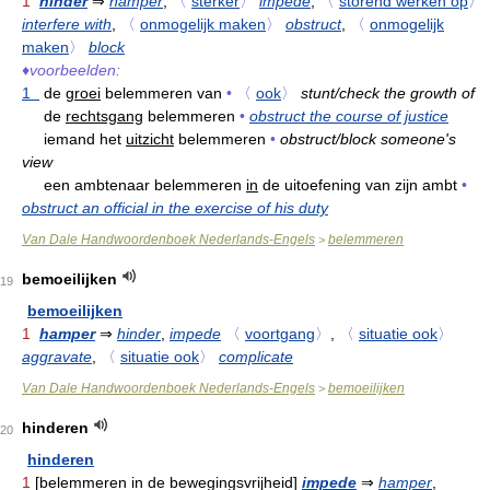
1
hinder
⇒
hamper
,
〈
sterker
〉
impede
,
〈
storend werken op
〉
interfere with
,
〈
onmogelijk maken
〉
obstruct
,
〈
onmogelijk
maken
〉
block
♦
voorbeelden:
1
de
groei
belemmeren van
•
〈
ook
〉
stunt/check the growth of
de
rechtsgang
belemmeren
•
obstruct the course of justice
iemand het
uitzicht
belemmeren
•
obstruct/block someone's
view
een ambtenaar belemmeren
in
de uitoefening van zijn ambt
•
obstruct an official in the exercise of his duty
Van Dale Handwoordenboek Nederlands-Engels
belemmeren
>
bemoeilijken
19
bemoeilijken
1
hamper
⇒
hinder
,
impede
〈
voortgang
〉
,
〈
situatie ook
〉
aggravate
,
〈
situatie ook
〉
complicate
Van Dale Handwoordenboek Nederlands-Engels
bemoeilijken
>
hinderen
20
hinderen
1
[belemmeren in de bewegingsvrijheid]
impede
⇒
hamper
,