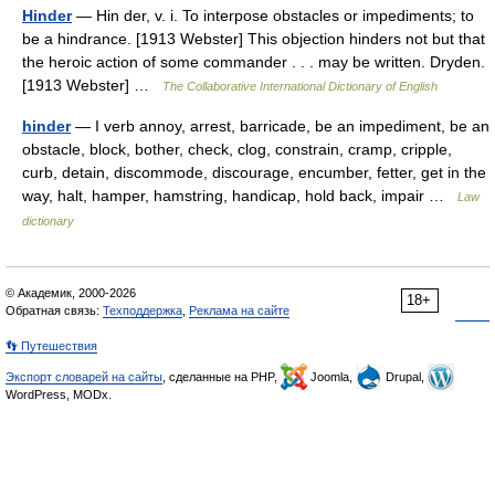
Hinder
— Hin der, v. i. To interpose obstacles or impediments; to
be a hindrance. [1913 Webster] This objection hinders not but that
the heroic action of some commander . . . may be written. Dryden.
[1913 Webster] …
The Collaborative International Dictionary of English
hinder
— I verb annoy, arrest, barricade, be an impediment, be an
obstacle, block, bother, check, clog, constrain, cramp, cripple,
curb, detain, discommode, discourage, encumber, fetter, get in the
way, halt, hamper, hamstring, handicap, hold back, impair …
Law
dictionary
© Академик, 2000-2026
18+
Обратная связь:
Техподдержка
,
Реклама на сайте
👣 Путешествия
Экспорт словарей на сайты
, сделанные на PHP,
Joomla,
Drupal,
WordPress, MODx.