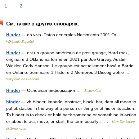
1
2
См. также в других словарях:
Hinder
— en vivo. Datos generales Nacimiento 2001 Or …
Wikipedia Español
Hinder
— est un groupe américain de post grunge, Hard rock,
originaire d Oklahoma formé en 2001 par Joe Garvey, Austin
Winkler, Cody Hanson. Le groupe est actuellement basé a Barrie
en Ontario. Sommaire 1 Histoire 2 Membres 3 Discographie …
Wikipédia en Français
Hinder
— Основная информация …
Википедия
hinder
— vb Hinder, impede, obstruct, block, bar, dam all mean to
put obstacles in the way of a person or thing or of his or its action.
To hinder is to check or hold back someone or something in action
or about to act, move, or start; the term usually… …
New Dictionary
of Synonyms