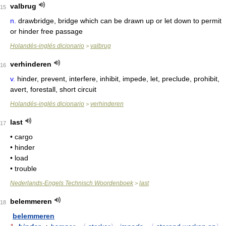
valbrug
15
n.
drawbridge, bridge which can be drawn up or let down to permit
or hinder free passage
Holandés-inglés dicionario
valbrug
>
verhinderen
16
v.
hinder, prevent, interfere, inhibit, impede, let, preclude, prohibit,
avert, forestall, short circuit
Holandés-inglés dicionario
verhinderen
>
last
17
• cargo
• hinder
• load
• trouble
Nederlands-Engels Technisch Woordenboek
last
>
belemmeren
18
belemmeren